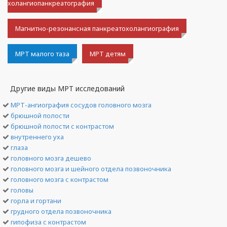
холангиопанкреатография
Магнитно-резонансная панкреатохолангиография
МРТ малого таза
МРТ детям
Другие виды МРТ исследований
МРТ-ангиография сосудов головного мозга
брюшной полости
брюшной полости с контрастом
внутреннего уха
глаза
головного мозга дешево
головного мозга и шейного отдела позвоночника
головного мозга с контрастом
головы
горла и гортани
грудного отдела позвоночника
гипофиза с контрастом