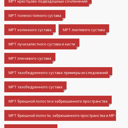
МРТ крестцово-подвздошных сочленений
МРТ голеностопного сустава
МРТ коленного сустава
МРТ локтевого сустава
МРТ лучезапястного сустава и кисти
МРТ плечевого сустава
МРТ тазобедренного сустава: примеры исследований
МРТ тазобедренного сустава
МРТ брюшной полости и забрюшинного пространства
МРТ брюшной полости, забрюшинного пространства и МР-