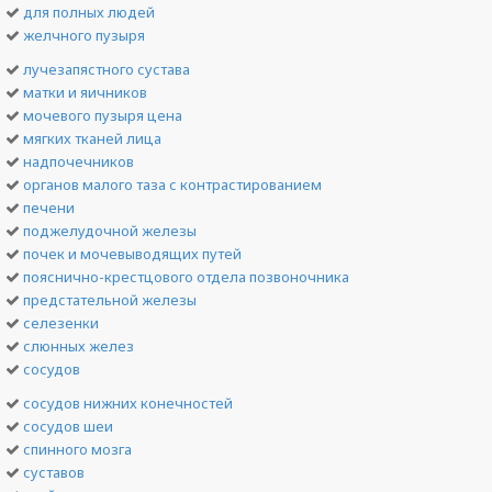
для полных людей
желчного пузыря
лучезапястного сустава
матки и яичников
мочевого пузыря цена
мягких тканей лица
надпочечников
органов малого таза с контрастированием
печени
поджелудочной железы
почек и мочевыводящих путей
пояснично-крестцового отдела позвоночника
предстательной железы
селезенки
слюнных желез
сосудов
сосудов нижних конечностей
сосудов шеи
спинного мозга
суставов