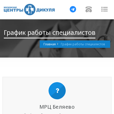
Навигация
Навигац
На
График работы специалистов
Главная
График работы специалистов
МРЦ Беляево