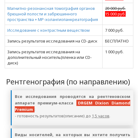
Магнитно-резонансная томография органов
20 000 руб.
брюшной полости и забрюшинного
15 000 руб.
пространства + МР-холангиопанкреатография
Исследование с контрастным веществом
7 000 руб.
Запись результатов исследования на CD-диск
БЕСПЛАТНО
Запись результатов исследования на
1 000 руб.
дополнительный носитель(пленка или CD-
диск)
Рентгенография (по направлению)
Все исследования проводятся на рентгеновском
аппарате премиум-класса
DRGEM Dixion Diamond
Premium
:
- готовность результатов(описание) до
1,5 часов
.
Виды носителей, на которых вы хотите получить