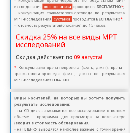
- консультация врача-невролога по результатам МРТ-
исследования
позвоночника
проводится
БЕСПЛАТНО
*
;
- консультация травматолога-ортопеда по результатам
МРТ-исследования
суставов
проводится
БЕСПЛАТНО
*
;
- готовность результатов(описание) до
1,5 часов
.
Скидка 25% на все виды МРТ
исследований
Скидка действует по
09 августа!
*
Консультация врача-невролога (к.м.н., д.м.н.), врача -
травматолога-ортопеда (к.м.н., д.м.н.) по результатам
МРТ-исследования
ПЛАТНО
.
Виды носителей, на которых вы хотите получить
результаты исследования
:
- на CD-диск записывается все исследование в полном
объеме + программа для просмотра на компьютере
(
входит в стоимость обследования
);
- на ПЛЕНКУ выводятся наиболее важные, с точки зрения