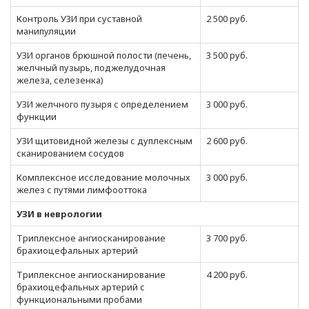
Контроль УЗИ при суставной
2 500 руб.
манипуляции
УЗИ органов брюшной полости (печень,
3 500 руб.
желчный пузырь, поджелудочная
железа, селезенка)
УЗИ желчного пузыря с определением
3 000 руб.
функции
УЗИ щитовидной железы с дуплексным
2 600 руб.
сканированием сосудов
Комплексное исследование молочных
3 000 руб.
желез с путями лимфооттока
УЗИ в неврологии
Триплексное ангиосканирование
3 700 руб.
брахиоцефальных артерий
Триплексное ангиосканирование
4 200 руб.
брахиоцефальных артерий с
функциональными пробами