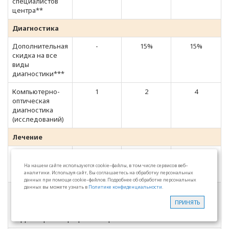
специалистов
центра**
Диагностика
Дополнительная
-
15%
15%
скидка на все
виды
диагностики***
Компьютерно-
1
2
4
оптическая
диагностика
(исследований)
Лечение
Доплата за
2 000 руб.
2 000 руб.
2 000 руб.
занятие с
На нашем сайте используются cookie–файлы, в том числе сервисов веб–
инструктором
аналитики. Используя сайт, Вы соглашаетесь на обработку персональных
данных при помощи cookie–файлов. Подробнее об обработке персональных
данных вы можете узнать в
Политике конфиденциальности
.
Занятие лфк включает:
Самостоятельные занятия на реабилитационном
ПРИНЯТЬ
Запись на прием
оборудовании
Корректировка программы лфк