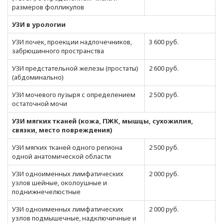
размеров фолликулов
УЗИ в урологии
УЗИ почек, проекции надпочечников,
3 600 руб.
забрюшинного пространства
УЗИ предстательной железы (простаты)
2 600 руб.
(абдоминально)
УЗИ мочевого пузыря с определением
2 500 руб.
остаточной мочи
УЗИ мягких тканей (кожа, ПЖК, мышцы, сухожилия,
связки, место повреждения)
УЗИ мягких тканей одного региона
2 500 руб.
одной анатомической области
УЗИ одноименных лимфатических
2 000 руб.
узлов шейные, околоушные и
поднижнечелюстные
УЗИ одноименных лимфатических
2 000 руб.
узлов подмышечные, надключичные и