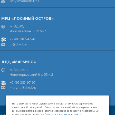
belyaevo@dikul.ru
МРЦ «ЛОСИНЫЙ ОСТРОВ»
м. ВДНХ,
Ярославское ш. 116 к.1
+7 495 987-47-47
lo@dikul.ru
ЛДЦ «МАРЬИНО»
м. Марьино,
Новочеркасский б-р 55 к.2
+7 495 385-97-97
maryno@dikul.ru
На нашем сайте используются cookie–файлы, в том числе сервисов веб–
аналитики. Используя сайт, Вы соглашаетесь на обработку персональных
данных при помощи cookie–файлов. Подробнее об обработке персональных
данных вы можете узнать в
Политике конфиденциальности
.