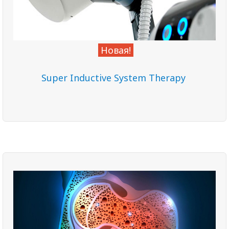
болевыми синдромами.
Узнать больше
Новая!
Super Inductive System Therapy
Особенно полезно
- мужчинам и женщинам старше 50 лет,
- женщинам в период климакса и после его завершения, женщинам
с ранней менопаузой,
- лицам, длительно применяющим гормональные,
противосудорожные, мочегонные препараты и ряд других лекарств,
- пациентам с ревматическими заболеваниями, эндокринными