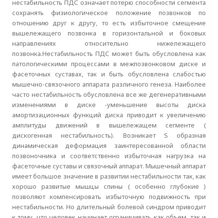
нестабильность ПДС означает потерю способности сегмента
сохранять физиологическое положение позвонков по
отношению друг к другу, то есть избыточное смещение
вышележащего позвонка в горизонтальной и боковых
направлениях относительно нижележащего
позвонка.Нестабильность ПДС может быть обусловлена как
патологическими процессами в межпозвонковом диске и
фасеточных суставах, так и быть обусловлена слабостью
мышечно-связочного аппарата различного генеза. Наиболее
часто нестабильность обусловлена все же дегенеративными
изменениями в диске -уменьшение высоты диска
амортизационных функций диска приводит к увеличению
амплитуды движений в вышележащем сегменте (
дискогенная нестабильность). Возникает S образная
динамическая деформация заинтересованной области
позвоночника и соответственно избыточная нагрузка на
фасеточные суставы и связочный аппарат. Мышечный аппарат
имеет большое значение в развитии нестабильности так, как
хорошо развитые мышцы спины ( особенно глубокие )
позволяют компенсировать избыточную подвижность при
нестабильности. Но длительный болевой синдром приводит
к тому, что человек начинает ограничивать как объем, так и