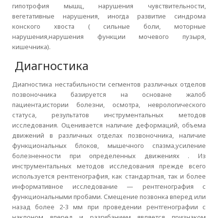
гипотрофия мышц, нарушения чувствительности,
вегетативные нарушения, иногда развитие синдрома
конского хвоста ( сильные боли, моторные
нарушения,нарушения функции мочевого пузыря,
кишечника).
Диагностика
Диагностика нестабильности сегментов различных отделов
позвоночника базируется на основане жалоб
пациента,истории болезни, осмотра, неврологического
статуса, результатов инструментальных методов
исследования. Оценивается наличие деформаций, объема
движений в различных отделах позвоночника, наличие
функциональных блоков, мышечного спазма,усиление
болезненности при определенных движениях . Из
инструментальных методов исследования прежде всего
используется рентгенография, как стандартная, так и более
информативное исследование — рентгенография с
функциональными пробами. Смещение позвонка вперед или
назад более 2-3 мм при проведении рентгенографии с
наклоном вперед и разгибанием является признаком