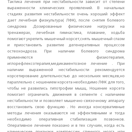
Тактика лечения при нестабильности зависит от степени
выраженности клинических проявлений. В начальных
стадиях развития нестабильности очень хороший эффект
дает лечебная физкультура( ЛФК), после снятия болевого
синдрома .Дозированные физические нагрузки на
тренажерах, лечебная гимнастика, плавание, ходьба
помогают укрепить мышечный корсет,снять мышечный спазм
и приостановить развитие дегенеративных процессов
остеохондроза. При наличии болевого синдрома
применяются физиотерапия,
иглорефлексотерапия,медикаментозное лечение . При
наличии выраженной нестабильности рекомендуется
корсетирование длительностью до нескольких месяцев,но
параллельно с ношением корсета необходимо ЛФК для того,
чтобы не развились гипотрофии мышц. Ношение корсета
помогает ограничить движения в сегменте с наличием
нестабильности и позволяет мышечно-связочному аппарату
восстановить свою функцию . Но иногда консервативные
методы лечения оказываются не эффективными и тогда
необходимо оперативная стабилизация позвонков.
Оперативное лечение показано и в тех случаях, когда есть
клинические признаки компрессии спинного мозга или