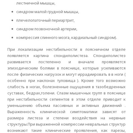
лестничной мышцы,
синдром малой грудной мышцы,
плечелопаточный периартрит,
синдром позвоночной артерии,
компрессия спинного мозга, кардиальный синдром).
При локализации нестабильности в поясничном отделе
появляется картина спондилолистеза. Спондилолистез
развивается постепенно и вначале проявляется
эпизодическим болями в пояснице, которые усиливаются
после физических нагрузок и могут иррадиировать в в ноги (
особенно при наклонах туловища ). Кроме того возможно
слабость в ногах, болезненные ощущения в тазобедренных
суставах, бедрах,голени. Спазм мышечных групп в пояснице
при нестабильности сегментов в этом отделе приводит к
уменьшению объема пассивных и активных движений .
Выраженность клинической симптоматики зависят от
размера листеза и степени воздействия на нервные
структуры.При выраженной компрессии невральных структур
возникают такие клинические проявления, как парезы,