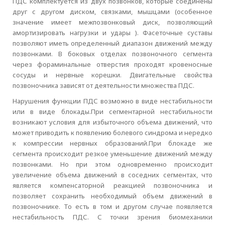
ПДС комплектуется из двух позвонков, которые соединены
друг с другом диском, связками, мышцами (особенное
значение имеет межпозвонковый диск, позволяющий
амортизировать нагрузки и удары ). Фасеточные суставы
позволяют иметь определенный диапазон движений между
позвонками. В боковых отделах позвоночного сегмента
через фораминальные отверстия проходят кровеносные
сосуды и нервные корешки. Двигательные свойства
позвоночника зависят от деятельности множества ПДС.
Нарушения функции ПДС возможно в виде нестабильности
или в виде блокады.При сегментарной нестабильности
возникают условия для избыточного объема движений, что
может приводить к появлению болевого синдрома и нередко
к компрессии нервных образований.При блокаде же
сегмента происходит резкое уменьшение движений между
позвонками. Но при этом одновременно происходит
увеличение объема движений в соседних сегментах, что
является компенсаторной реакцией позвоночника и
позволяет сохранить необходимый объем движений в
позвоночнике. То есть в том и другом случае появляется
нестабильность ПДС. С точки зрения биомеханики