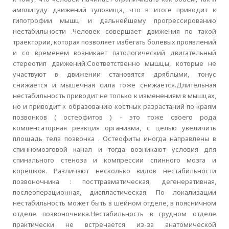
амплитуду движений туловища, что в итоге приводит к
гипотрофии мышц и дальнейшему прогрессированию
нестабильности .Человек совершает движения по такой
траектории, которая позволяет избегать болевых проявлений
и со временем возникает патологический двигательный
стереотип движений.Соответственно мышцы, которые не
участвуют в движении становятся дряблыми, тонус
снижается и мышечная сила тоже снижается.Длительная
нестабильность приводит не только к изменениям в мышцах,
но и приводит к образованию костных разрастаний по краям
позвонков ( остеофитов ) - это тоже своего рода
компенсаторная реакция организма, с целью увеличить
площадь тела позвонка . Остеофиты иногда направлены в
спинномозговой канал и тогда возникают условия для
спинального стеноза и компрессии спинного мозга и
корешков. Различают несколько видов нестабильности
позвоночника : посттравматическая, дегенеративная,
послеоперационная, диспластическая. По локализации
нестабильность может быть в шейном отделе, в поясничном
отделе позвоночника.Нестабильность в грудном отделе
практически не встречается из-за анатомической