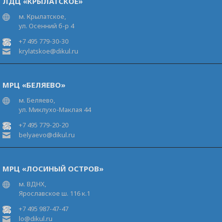
ЛДЦ «КРЫЛАТСКОЕ»
м. Крылатское,
ул. Осенний б-р 4
+7 495 779-30-30
krylatskoe@dikul.ru
МРЦ «БЕЛЯЕВО»
м. Беляево,
ул. Миклухо-Маклая 44
+7 495 779-20-20
belyaevo@dikul.ru
МРЦ «ЛОСИНЫЙ ОСТРОВ»
м. ВДНХ,
Ярославское ш. 116 к.1
+7 495 987-47-47
lo@dikul.ru