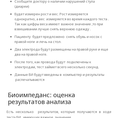
Сообщите доктору о наличии нарушений стула
(диареи)
Будет измерен рост и вес. Рост измеряется
однократно, а вес измеряется во время каждого теста .
Так как цифры веса имеют важное значение ,то при
взвешивании лучше снять верхнюю одежду .
Пациенту будет предложено снять обувь и носок с
правой ноги и лечь на стол.
Два электрода будут размещены на правой руке и еще
два на правой ноге.
После того, как провода будут подключены к
электродам, тест займет всего несколько секунд.
Данные БИ будут введены в компьютер и результаты
распечатываются
Биоимпеданс: оценка
результатов анализа
Есть несколько результатов, которые получаются в ходе
теста БИ, имеющих важное значение