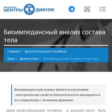
Навигация
Навигаци
Нав
Биоимпедансный анализ состава
тела
Главная
Диагностическая и лечебная
база
Диагностика
Биоимпедансный анализ состава тела
Биоимпедансный анализ является изучением
электрических свойств биологического материала и
его изменение с течением времени.
Даже кровообращение человека и дыхание могут быть