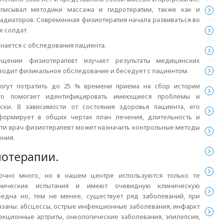
описывал методики массажа и гидротерапии, также как и
адиаторов. Современная физиотерапия начала развиваться во
 солдат.
нается с обследования пациента.
щении физиотерапевт изучает результаты медицинских
водит физикальное обследование и беседует с пациентом.
огут потратить до 25 % времени приема на сбор истории
то помогает идентифицировать имеющиеся проблемы и
ски. В зависимости от состояния здоровья пациента, его
формирует в общих чертах план лечения, длительность и
сти врач физиотерапевт может назначить контрольные методы
ения.
иотерапии.
точно много, но в нашем центре используются только те
нические испытания и имеют очевидную клиническую
редна но, тем не менее, существует ряд заболеваний, при
заны: абсцессы, острые инфекционные заболевания, инфаркт
кционные артриты, онкологические заболевания, эпилепсия,