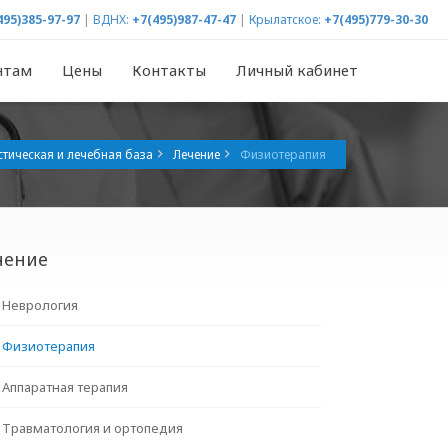
495)385-97-97
|
ВДНХ:
+7(495)987-47-47
|
Крылатское:
+7(495)779-30-30
нтам
Цены
Контакты
Личный кабинет
тическая и лечебная база
Лечение
Физиотерапия
чение
Неврология
Физиотерапия
Аппаратная терапия
Травматология и ортопедия