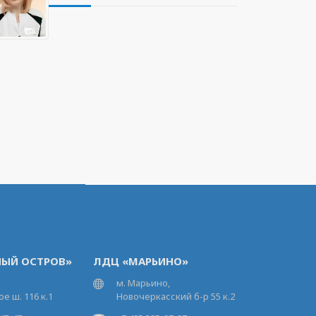
ЫЙ ОСТРОВ»
ЛДЦ «МАРЬИНО»
м. Марьино,
е ш. 116 к.1
Новочеркасский б-р 55 к.2