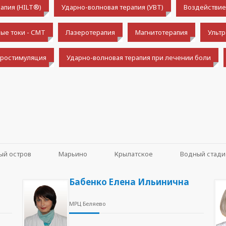
апия (HILT®)
Ударно-волновая терапия (УВТ)
Воздействие
ые токи - СМТ
Лазеротерапия
Магнитотерапия
Ультр
тростимуляция
Ударно-волновая терапия при лечении боли
ый остров
Марьино
Крылатское
Водный стади
Бабенко Елена Ильинична
МРЦ Беляево