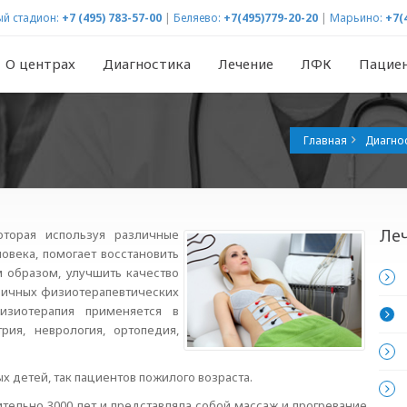
й стадион:
+7 (495) 783-57-00
|
Беляево:
+7(495)779-20-20
|
Марьино:
+7(
О центрах
Диагностика
Лечение
ЛФК
Пацие
Главная
Диагнос
Ле
оторая используя различные
овека, помогает восстановить
м образом, улучшить качество
зличных физиотерапевтических
Физиотерапия применяется в
рия, неврология, ортопедия,
х детей, так пациентов пожилого возраста.
тельно 3000 лет и представляла собой массаж и прогревание.