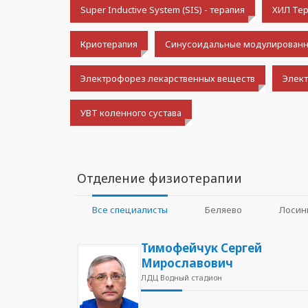
Super Inductive System (SIS) - терапия
ХИЛ Тер
Криотерапия
Синусоидальные модулированн
Электрофорез лекарственных веществ
Элек
УВТ коленного сустава
Отделение физиотерапии
Все специалисты
Беляево
Лосин
Тимофейчук Сергей
Мирославович
ЛДЦ Водный стадион