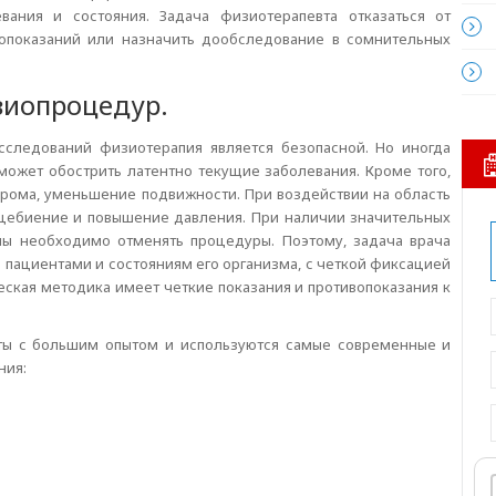
вания и состояния. Задача физиотерапевта отказаться от
опоказаний или назначить дообследование в сомнительных
зиопроцедур.
следований физиотерапия является безопасной. Но иногда
ожет обострить латентно текущие заболевания. Кроме того,
рома, уменьшение подвижности. При воздействии на область
дцебиение и повышение давления. При наличии значительных
мы необходимо отменять процедуры. Поэтому, задача врача
пациентами и состояниям его организма, с четкой фиксацией
кая методика имеет четкие показания и противопоказания к
ты с большим опытом и используются самые современные и
ния: