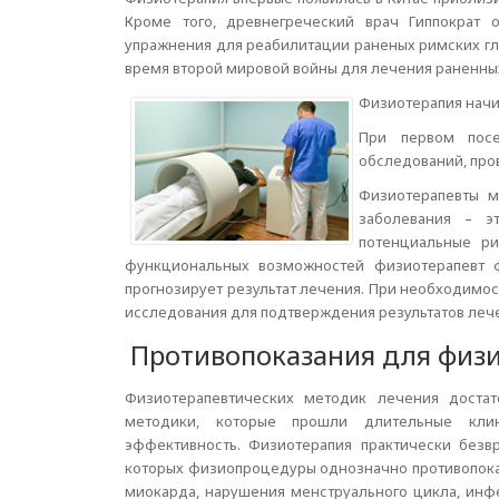
Кроме того, древнегреческий врач Гиппократ 
упражнения для реабилитации раненых римских гл
время второй мировой войны для лечения раненных
Физиотерапия начи
При первом посе
обследований, про
Физиотерапевты м
заболевания – э
потенциальные ри
функциональных возможностей физиотерапевт 
прогнозирует результат лечения. При необходимо
исследования для подтверждения результатов леч
Противопоказания для физ
Физиотерапевтических методик лечения доста
методики, которые прошли длительные кли
эффективность. Физиотерапия практически безв
которых физиопроцедуры однозначно противопока
миокарда, нарушения менструального цикла, инфе