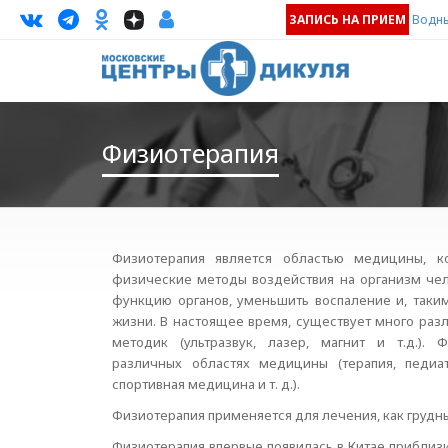
ЗАПИСЬ НА ПРИЕМ
Водны
Физиотерапия
Физиотерапия является областью медицины, к
физические методы воздействия на организм чел
функцию органов, уменьшить воспаление и, таки
жизни. В настоящее время, существует много ра
методик (ультразвук, лазер, магнит и т.д.). 
различных областях медицины (терапия, педиат
спортивная медицина и т. д.).
Физиотерапия применяется для лечения, как грудны
Физиотерапия впервые появилась в Китае приблизи