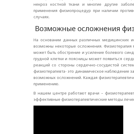
некроз костной ткани и многие другие заболе
применения физиопроцедур при наличии против
случаях.
Возможные осложнения фи
На основании данных различных медицинских ис
возможны некоторые осложнения. Физиотерапия м
может быть обострение и усиление болевого синд
грудной клетки и поясницы может появиться сер
реакций со стороны сердечно-сосудистой систе
физиотерапевта- это динамическое наблюдение за 
возможных осложнений. Каждая физиотерапевтичес
применению.
В нашем центре работают врачи – физиотерапев
эффективные физиотерапевтические методы лече