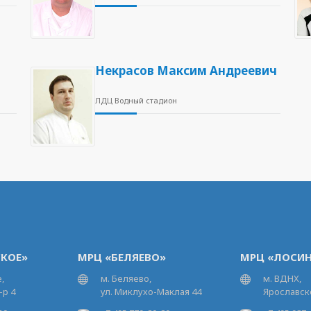
Некрасов Максим Андреевич
ЛДЦ Водный стадион
КОЕ»
МРЦ «БЕЛЯЕВО»
МРЦ «ЛОСИН
,
м. Беляево,
м. ВДНХ,
-р 4
ул. Миклухо-Маклая 44
Ярославско