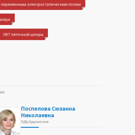
 переменным электростатическим полем
азвук
УВТ пяточной шпоры
он
Поспелова Сюзанна
Николаевна
ЛДЦ Крылатское