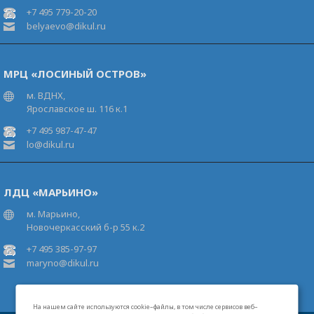
+7 495 779-20-20
belyaevo@dikul.ru
МРЦ «ЛОСИНЫЙ ОСТРОВ»
м. ВДНХ,
Ярославское ш. 116 к.1
+7 495 987-47-47
lo@dikul.ru
ЛДЦ «МАРЬИНО»
м. Марьино,
Новочеркасский б-р 55 к.2
+7 495 385-97-97
maryno@dikul.ru
На нашем сайте используются cookie–файлы, в том числе сервисов веб–