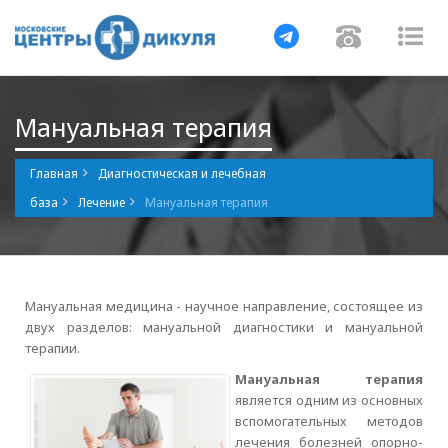
Навигация
Навигаци
Нав
Мануальная терапия
Главная
Диагностическая и лечебная
база
Лечение
Мануальная терапия
Мануальная медицина - научное направление, состоящее из
двух разделов: мануальной диагностики и мануальной
терапии.
Мануальная терапия
является одним из основных
вспомогательных методов
лечения болезней опорно-