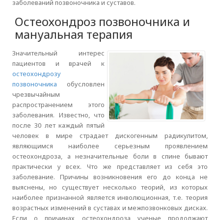
заболеваний позвоночника и суставов.
Остеохондроз позвоночника и
мануальная терапия
Значительный интерес
пациентов и врачей к
остеохондрозу
позвоночника
обусловлен
чрезвычайным
распространением этого
заболевания. Известно, что
после 30 лет каждый пятый
человек в мире страдает дискогенным радикулитом,
являющимся наиболее серьезным проявлением
остеохондроза, а незначительные боли в спине бывают
практически у всех. Что же представляет из себя это
заболевание. Причины возникновения его до конца не
выяснены, но существует несколько теорий, из которых
наиболее признанной является инволюционная, т.е. теория
возрастных изменений в суставах и межпозвонковых дисках.
Если о причинах остеохондроза ученые продолжают