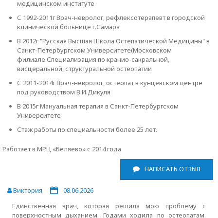
медицинском институте
С 1992-2011г Врач-невролог, рефлексотерапевт в городской
клинической больнице г.Самара
В 2012г "Русская Высшая Школа Остепатической Медицины" в
Санкт-Петербургском Университете(Московском
филиале.Специализация по кранио-сакральной,
висцеральной, структуральной остеопатии
С 2011-2014г Врач-невролог, остеопат в кунцевском центре
под руководством В.И.Дикуля
В 2015г Мануальная терапия в Санкт-Петербургском
Университете
Стаж работы по специальности более 25 лет.
Работает в МРЦ «Беляево» с 2014 года
НАПИСАТЬ ОТЗЫВ
Виктория
08.06.2026
Единственная врач, которая решила мою проблему с
поверхностным дыханием. Годами ходила по остеопатам.