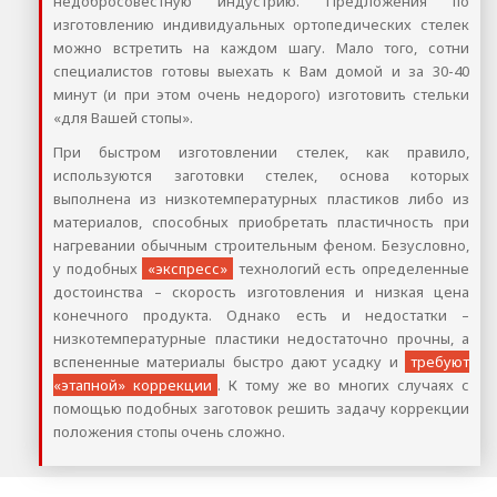
недобросовестную индустрию. Предложения по
изготовлению индивидуальных ортопедических стелек
можно встретить на каждом шагу. Мало того, сотни
специалистов готовы выехать к Вам домой и за 30-40
минут (и при этом очень недорого) изготовить стельки
«для Вашей стопы».
При быстром изготовлении стелек, как правило,
используются заготовки стелек, основа которых
выполнена из низкотемпературных пластиков либо из
материалов, способных приобретать пластичность при
нагревании обычным строительным феном. Безусловно,
у подобных
«экспресс»
технологий есть определенные
достоинства – скорость изготовления и низкая цена
конечного продукта. Однако есть и недостатки –
низкотемпературные пластики недостаточно прочны, а
вспененные материалы быстро дают усадку и
требуют
«этапной» коррекции
. К тому же во многих случаях с
помощью подобных заготовок решить задачу коррекции
положения стопы очень сложно.