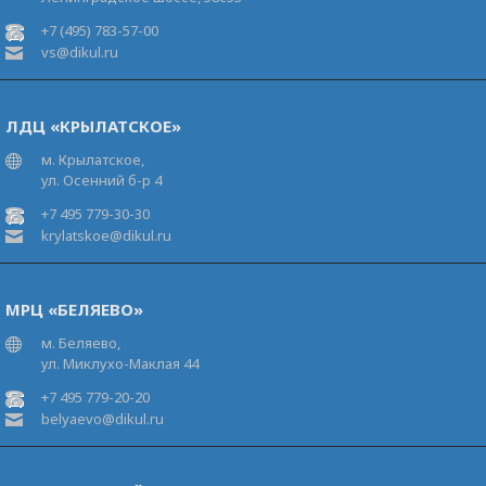
+7 (495) 783-57-00
vs@dikul.ru
ЛДЦ «КРЫЛАТСКОЕ»
м. Крылатское,
ул. Осенний б-р 4
+7 495 779-30-30
krylatskoe@dikul.ru
МРЦ «БЕЛЯЕВО»
м. Беляево,
ул. Миклухо-Маклая 44
+7 495 779-20-20
belyaevo@dikul.ru