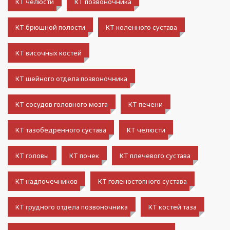
КТ челюсти
КТ позвоночника
КТ брюшной полости
КТ коленного сустава
КТ височных костей
КТ шейного отдела позвоночника
КТ сосудов головного мозга
КТ печени
КТ тазобедренного сустава
КТ челюсти
КТ головы
КТ почек
КТ плечевого сустава
КТ надпочечников
КТ голеностопного сустава
КТ грудного отдела позвоночника
КТ костей таза