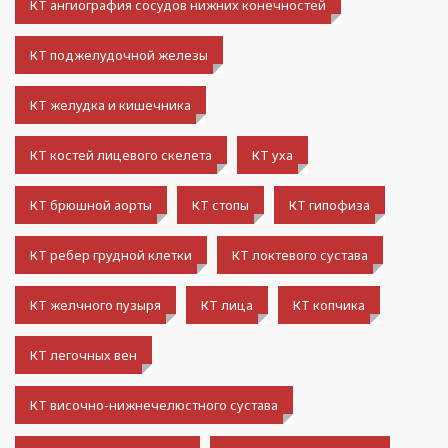
КТ ангиография сосудов нижних конечностей
КТ поджелудочной железы
КТ желудка и кишечника
КТ костей лицевого скелета
КТ уха
КТ брюшной аорты
КТ стопы
КТ гипофиза
КТ ребер грудной клетки
КТ локтевого сустава
КТ желчного пузыря
КТ лица
КТ копчика
КТ легочных вен
КТ височно-нижнечелюстного сустава