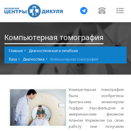
Навигация
Навигаци
Нав
Компьютерная томография
Главная
Диагностическая и лечебная
база
Диагностика
Компьютерная томография
Компьютерная томография
была изобретена
британским инженером
Годфри Хаусфильдом и
американским физиком
Аланом Кормаком (за свою
работу они получили