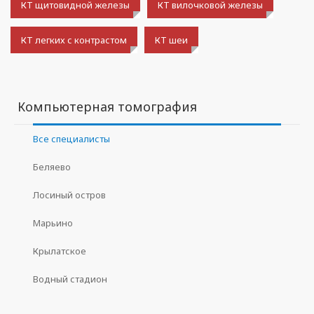
КТ щитовидной железы
КТ вилочковой железы
КТ легких с контрастом
КТ шеи
Компьютерная томография
Все специалисты
Беляево
Лосиный остров
Марьино
Крылатское
Водный стадион