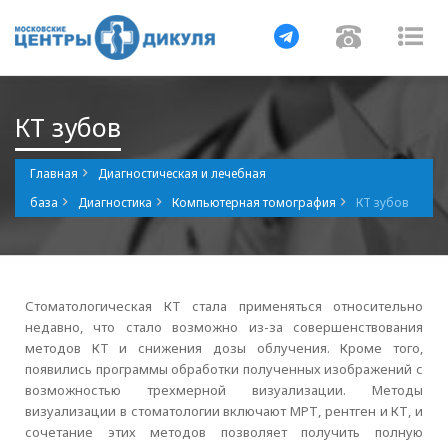
Навигация
Навигаци
Нав
КТ зубов
Главная
Диагностическая и лечебная
база
Диагностика
Компьютерная томография
КТ зубов
Стоматологическая КТ стала применяться относительно
недавно, что стало возможно из-за совершенствования
методов КТ и снижения дозы облучения. Кроме того,
появились программы обработки полученных изображений с
возможностью трехмерной визуализации. Методы
визуализации в стоматологии включают МРТ, рентген и КТ, и
сочетание этих методов позволяет получить полную