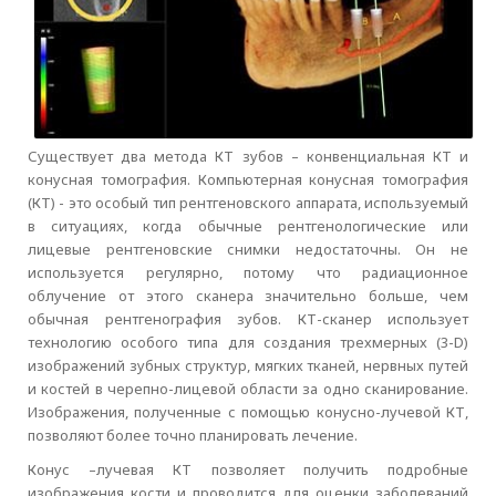
Существует два метода КТ зубов – конвенциальная КТ и
конусная томография. Компьютерная конусная томография
(КТ) - это особый тип рентгеновского аппарата, используемый
в ситуациях, когда обычные рентгенологические или
лицевые рентгеновские снимки недостаточны. Он не
используется регулярно, потому что радиационное
облучение от этого сканера значительно больше, чем
обычная рентгенография зубов. КТ-сканер использует
технологию особого типа для создания трехмерных (3-D)
изображений зубных структур, мягких тканей, нервных путей
и костей в черепно-лицевой области за одно сканирование.
Изображения, полученные с помощью конусно-лучевой КТ,
позволяют более точно планировать лечение.
Конус –лучевая КТ позволяет получить подробные
изображения кости и проводится для оценки заболеваний