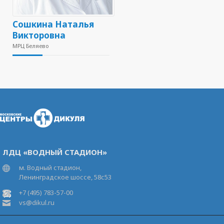
Сошкина Наталья
Викторовна
МРЦ Беляево
ЛДЦ «ВОДНЫЙ СТАДИОН»
м. Водный стадион,
Ленинградское шоссе, 58с53
+7 (495) 783-57-00
vs@dikul.ru