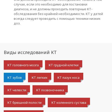
случае, если это необходимо для постановки
диагноза, и не должны проходить повторные КТ-
обследования без крайней необходимости. КТ у детей
всегда следует проводить с помощью техники низких
доз.
Виды исследований КТ
КТ головного мозга
КТ грудной клетки
КТ зубов
КТ легких
КТ пазух носа
КТ челюсти
КТ позвоночника
КТ брюшной полости
КТ коленного сустава