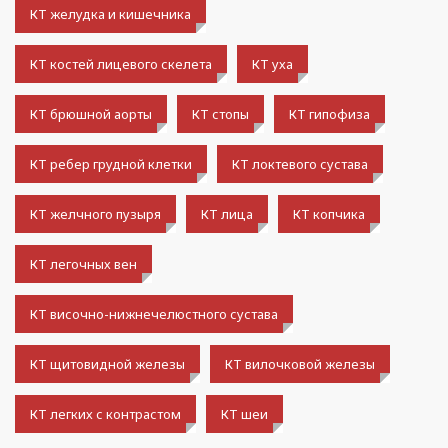
КТ желудка и кишечника
КТ костей лицевого скелета
КТ уха
КТ брюшной аорты
КТ стопы
КТ гипофиза
КТ ребер грудной клетки
КТ локтевого сустава
КТ желчного пузыря
КТ лица
КТ копчика
КТ легочных вен
КТ височно-нижнечелюстного сустава
КТ щитовидной железы
КТ вилочковой железы
КТ легких с контрастом
КТ шеи