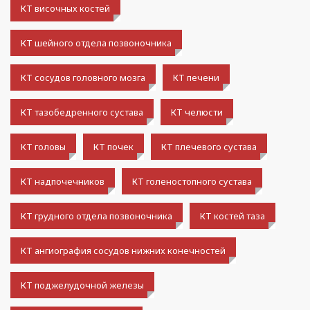
КТ височных костей
КТ шейного отдела позвоночника
КТ сосудов головного мозга
КТ печени
КТ тазобедренного сустава
КТ челюсти
КТ головы
КТ почек
КТ плечевого сустава
КТ надпочечников
КТ голеностопного сустава
КТ грудного отдела позвоночника
КТ костей таза
КТ ангиография сосудов нижних конечностей
КТ поджелудочной железы