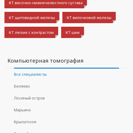
КТ височно-нижнечелюстного сустава
КТ щитовидной железы
КТ вилочковой железы
КТ легких с контрастом
КТ шеи
Компьютерная томография
Все специалисты
Беляево
Лосиный остров
Марьино
Крылатское