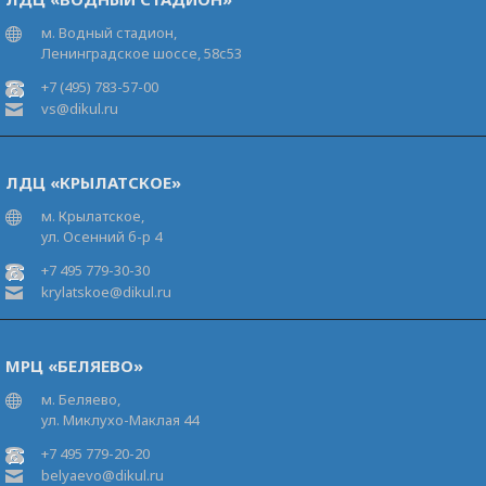
м. Водный стадион,
Ленинградское шоссе, 58с53
+7 (495) 783-57-00
vs@dikul.ru
ЛДЦ «КРЫЛАТСКОЕ»
м. Крылатское,
ул. Осенний б-р 4
+7 495 779-30-30
krylatskoe@dikul.ru
МРЦ «БЕЛЯЕВО»
м. Беляево,
ул. Миклухо-Маклая 44
+7 495 779-20-20
belyaevo@dikul.ru