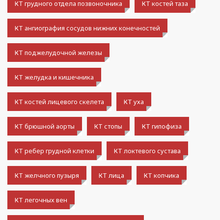
КТ грудного отдела позвоночника
КТ костей таза
КТ ангиография сосудов нижних конечностей
КТ поджелудочной железы
КТ желудка и кишечника
КТ костей лицевого скелета
КТ уха
КТ брюшной аорты
КТ стопы
КТ гипофиза
КТ ребер грудной клетки
КТ локтевого сустава
КТ желчного пузыря
КТ лица
КТ копчика
КТ легочных вен