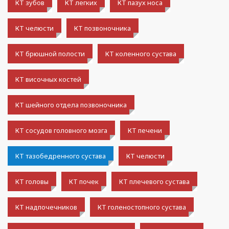
КТ зубов
КТ легких
КТ пазух носа
КТ челюсти
КТ позвоночника
КТ брюшной полости
КТ коленного сустава
КТ височных костей
КТ шейного отдела позвоночника
КТ сосудов головного мозга
КТ печени
КТ тазобедренного сустава
КТ челюсти
КТ головы
КТ почек
КТ плечевого сустава
КТ надпочечников
КТ голеностопного сустава