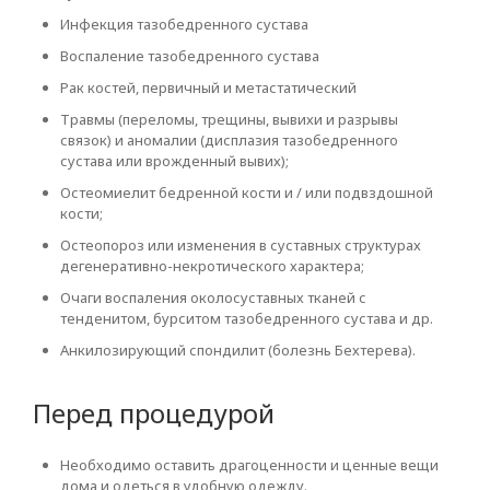
Инфекция тазобедренного сустава
Воспаление тазобедренного сустава
Рак костей, первичный и метастатический
Травмы (переломы, трещины, вывихи и разрывы
связок) и аномалии (дисплазия тазобедренного
сустава или врожденный вывих);
Остеомиелит бедренной кости и / или подвздошной
кости;
Остеопороз или изменения в суставных структурах
дегенеративно-некротического характера;
Очаги воспаления околосуставных тканей с
тенденитом, бурситом тазобедренного сустава и др.
Анкилозирующий спондилит (болезнь Бехтерева).
Перед процедурой
Необходимо оставить драгоценности и ценные вещи
дома и одеться в удобную одежду.