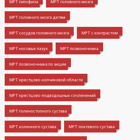
МРТ гипофиза
МРТ головного мозга
МРТ головного мозга детям
МРТ сосудов головного мозга
МРТ с контрастом
МРТ носовых пазух
МРТ позвоночника
МРТ позвоночника по акции
МРТ крестцово-копчиковой области
МРТ крестцово-подвздошных сочленений
МРТ голеностопного сустава
МРТ коленного сустава
МРТ локтевого сустава