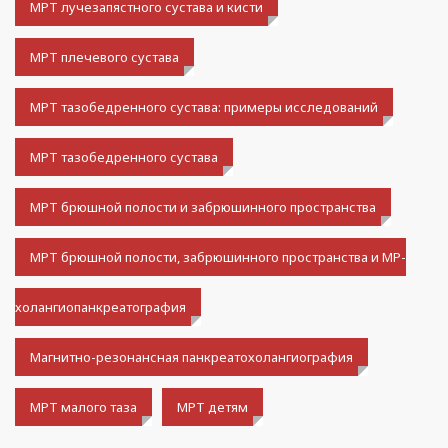
МРТ лучезапястного сустава и кисти
МРТ плечевого сустава
МРТ тазобедренного сустава: примеры исследований
МРТ тазобедренного сустава
МРТ брюшной полости и забрюшинного пространства
МРТ брюшной полости, забрюшинного пространства и МР-
холангиопанкреатография
Магнитно-резонансная панкреатохолангиография
МРТ малого таза
МРТ детям