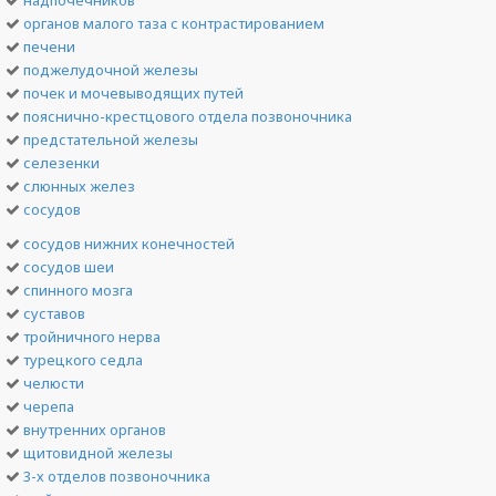
надпочечников
органов малого таза с контрастированием
печени
поджелудочной железы
почек и мочевыводящих путей
пояснично-крестцового отдела позвоночника
предстательной железы
селезенки
слюнных желез
сосудов
сосудов нижних конечностей
сосудов шеи
спинного мозга
суставов
тройничного нерва
турецкого седла
челюсти
черепа
внутренних органов
щитовидной железы
3-х отделов позвоночника