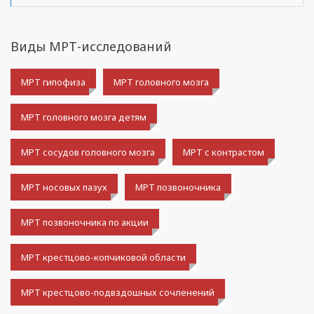
Виды МРТ-исследований
МРТ гипофиза
МРТ головного мозга
МРТ головного мозга детям
МРТ сосудов головного мозга
МРТ с контрастом
МРТ носовых пазух
МРТ позвоночника
МРТ позвоночника по акции
МРТ крестцово-копчиковой области
МРТ крестцово-подвздошных сочленений