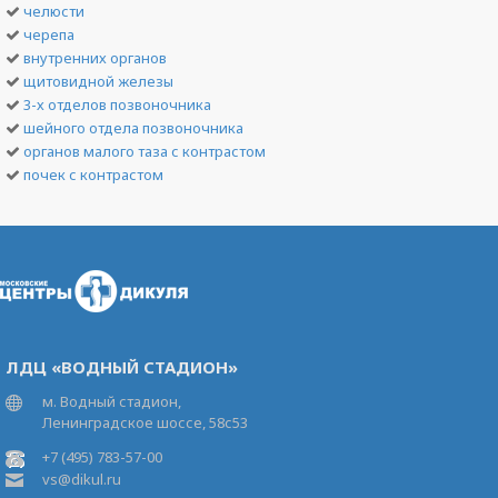
челюсти
черепа
внутренних органов
щитовидной железы
3-х отделов позвоночника
шейного отдела позвоночника
органов малого таза с контрастом
почек с контрастом
ЛДЦ «ВОДНЫЙ СТАДИОН»
м. Водный стадион,
Ленинградское шоссе, 58с53
+7 (495) 783-57-00
vs@dikul.ru