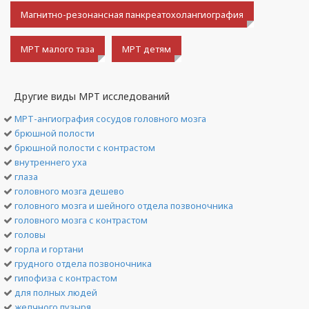
Магнитно-резонансная панкреатохолангиография
МРТ малого таза
МРТ детям
Другие виды МРТ исследований
МРТ-ангиография сосудов головного мозга
брюшной полости
брюшной полости с контрастом
внутреннего уха
глаза
головного мозга дешево
головного мозга и шейного отдела позвоночника
головного мозга с контрастом
головы
горла и гортани
грудного отдела позвоночника
гипофиза с контрастом
для полных людей
желчного пузыря