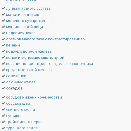
лучезапястного сустава
матки и яичников
мочевого пузыря цена
мягких тканей лица
надпочечников
органов малого таза с контрастированием
печени
поджелудочной железы
почек и мочевыводящих путей
пояснично-крестцового отдела позвоночника
предстательной железы
селезенки
слюнных желез
сосудов
сосудов нижних конечностей
сосудов шеи
спинного мозга
суставов
тройничного нерва
турецкого седла