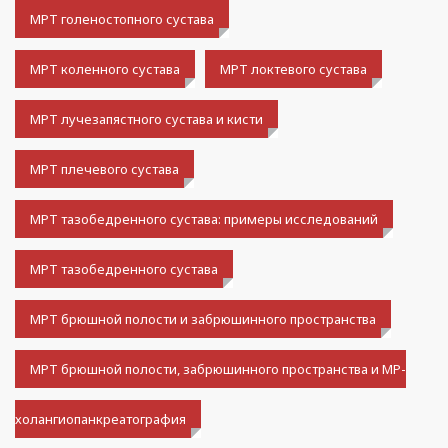
МРТ голеностопного сустава
МРТ коленного сустава
МРТ локтевого сустава
МРТ лучезапястного сустава и кисти
МРТ плечевого сустава
МРТ тазобедренного сустава: примеры исследований
МРТ тазобедренного сустава
МРТ брюшной полости и забрюшинного пространства
МРТ брюшной полости, забрюшинного пространства и МР-
холангиопанкреатография