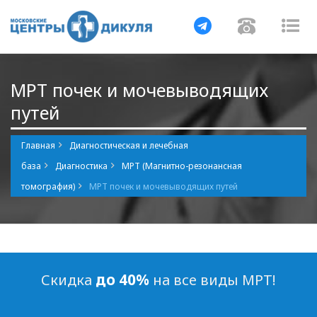
Навигация
Навигаци
Нав
МРТ почек и мочевыводящих
путей
Главная
Диагностическая и лечебная
база
Диагностика
МРТ (Магнитно-резонансная
томография)
МРТ почек и мочевыводящих путей
до 40%
Скидка
на все виды МРТ!