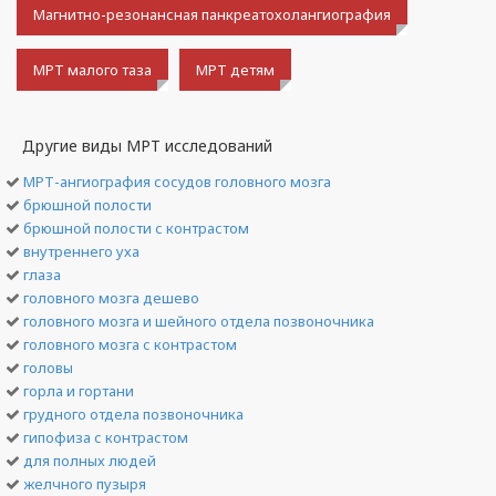
Магнитно-резонансная панкреатохолангиография
МРТ малого таза
МРТ детям
Другие виды МРТ исследований
МРТ-ангиография сосудов головного мозга
брюшной полости
брюшной полости с контрастом
внутреннего уха
глаза
головного мозга дешево
головного мозга и шейного отдела позвоночника
головного мозга с контрастом
головы
горла и гортани
грудного отдела позвоночника
гипофиза с контрастом
для полных людей
желчного пузыря