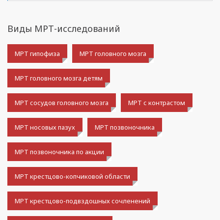
Виды МРТ-исследований
МРТ гипофиза
МРТ головного мозга
МРТ головного мозга детям
МРТ сосудов головного мозга
МРТ с контрастом
МРТ носовых пазух
МРТ позвоночника
МРТ позвоночника по акции
МРТ крестцово-копчиковой области
МРТ крестцово-подвздошных сочленений