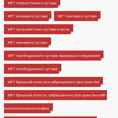
МРТ голеностопного сустава
МРТ коленного сустава
МРТ локтевого сустава
МРТ лучезапястного сустава и кисти
МРТ плечевого сустава
МРТ тазобедренного сустава: примеры исследований
МРТ тазобедренного сустава
МРТ брюшной полости и забрюшинного пространства
МРТ брюшной полости, забрюшинного пространства и МР-
холангиопанкреатография