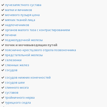
лучезапястного сустава
матки и яичников
мочевого пузыря цена
мягких тканей лица
надпочечников
органов малого таза с контрастированием
печени
поджелудочной железы
почек и мочевыводящих путей
пояснично-крестцового отдела позвоночника
предстательной железы
селезенки
слюнных желез
сосудов
сосудов нижних конечностей
сосудов шеи
спинного мозга
суставов
тройничного нерва
турецкого седла