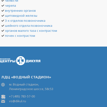
челюсти
черепа
внутренних органов
щитовидной железы
3-х отделов позвоночника
шейного отдела позвоночника
органов малого таза с контрастом
почек с контрастом
ЛДЦ «ВОДНЫЙ СТАДИОН»
м. Водный стадион,
Ленинградское шоссе, 58с53
+7 (495) 783-57-00
vs@dikul.ru