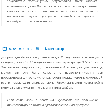
закрепление достигнутых результатов. Имея хороший
мышечный корсет Вы сможете вести полноценную жизнь.
Овладев методикой можно заниматься самостоятельно. В
противном случае протрузии переходят в грыжи с
последующими осложнениями.
07.05.2007 14:32
-
александр
добрый день!меня зовут александр 41 год.скажите пожалуйста
каждый день с13-14 поднимается температура до 37-37.3 ,а с 1-
2часов ночи опускается до нормальной ,и так уже два месяца,
может ли это быть связано с позвоночником.на узи
просмотрели:щитовидку,почки,печень,поджелудочную,мочевой
всё в норме.сдал анализы мочи ,биохимический крови всё в
норме.по моему мнению у меня спина слабая.
Если есть боль в спине или суставах, то повышение
температуры возможно при восполительном процессе.