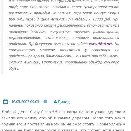
в оздоровлении организма. Другого пути нет. Только желание,
труд, воля. Стоимость лечения в нашем Центре зависит от
назначенных процедур. Минимум: первичная консультация
850 руб., первый цикл лечения (3-4 недели) - 13800 руб. При
наличии показаний могут рекомендавать вспомогательные
процедуры (массаж, мануальная терапия, физиотерапия,
рефлексотерапия, вытяжение), которые оплачиваются
отдельно. Прейскурант имеется на сайте
www.dikul.net
. На
консультацию можете записаться у секретаря на
определенное время, длительность - 2-3 часа, при себе иметь
снимки, выписки, заключения, спортивную одежду, сменную
обувь.
16.05.2007 09:03
-
Давид
Добрый день! Сыну было 5,5 лет когда на него упало дерево и
зажало его между стеной и самим деревом. После того ,как я
поднял его и поставил на ноги он не смог стоять. Проверились у
врачей: не было переломов и сказали ,что потребуется время.