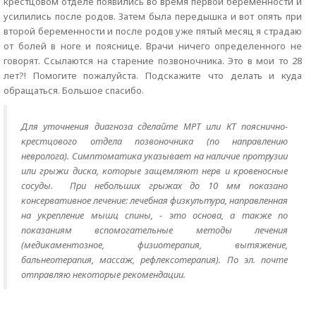
крестцовом отделе появились во время первой беременности и
усилились после родов. Затем была передышка и вот опять при
второй беременности и после родов уже пятый месяц я страдаю
от болей в ноге и пояснице. Врачи ничего определенного не
говорят. Ссылаются на старение позвоночника. Это в мои то 28
лет?! Помогите пожалуйста. Подскажите что делать и куда
обращаться. Большое спасибо.
Для уточнения диагноза сделайте МРТ или КТ пояснично-
крестцового отдела позвоночника (по направлению
невролога). Симптоматика указывает на наличие протрузии
или грыжи диска, которые защемляют нерв и кровеносные
сосуды. При небольших грыжах до 10 мм показано
консервативное лечение: лечебная физкультура, направленная
на укрепление мышц спины, - это основа, а также по
показаниям вспомогательные методы лечения
(медикаментозное, физиотерапия, вытяжение,
бальнеотерапия, массаж, рефлексотерапия). По эл. почте
отправляю некоторые рекомендации.