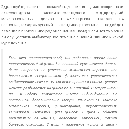
Здраствуйте,скажите пожалуйста,у меня диагноз:признаки
остеохондроза пояснично-крестцового отд.,протрузий
межпозвонковых дисков L3-4-5-S1.Грыжа Шморля L4
позвонка.Деформирующий спондилоартроз.Мне подойдет
лечение в г.Хмельнике(родоновыми ваннами)?Если нет то можна
ли осуществить амбулаторное лечение в Вашей клинике и какой
курс лечения?
Если нет противопоказаний, то родоновые ванны дают
положительный эффект. Но основной курс лечения должен
быть направлен на укрепление мышечного корсета, что
достигается специальными физическими упражнениями.
Амбулаторное лечение Вы можете пройти в нашем Центре.
Лечение разбивается на циклы по 12 занятий. Цикл расчитан
на 3-4 недели. Количество циклов индивидуально. По
показаниям дополнительно могут назначаться: массаж,
мануальная терапия, физиотерапия, рефлексотерапия,
вытяжение. Основные цели циклов: 1 цикл - обучение
правильным движениям, овладение методикой, снятие
болевого синдрома; 2 цикл - укрепление мышц; 3 цикл -