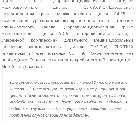
отдела выявлено: Дорсально-циркуллярные протузии
межпозвоночных дисков С2-С3,С3-С4.Дорсальная,
правосторонняя грыжа межпозвокового диска С4-С5, с
компрессией дурального мешка, правого корешка, со стенозом
спиномозгового канала. Дорсально-циркулярная грыжа
межпозвонкового диска С5-С6 с латерализацией вправо, с
умеренной компрессией дурального мешка.Дорсальные
протрузии межпозвонковых дисков Th8-Th9, Th9-Th10.
Гемангиома в теле позвонка С5, Тh8. Какое лечение мне
необходимо. Есть ли возможность пройти его в Вашем центре.
Мне 46 лет. Спасибо.
Если грыжи не секвестрированные и менее 10 мм, то можете
записаться у секретаря на первичную консультацию в наш
Центр. После осмотра и изучении снимков врач назначит
необходимое лечение и даст рекомендации. Обычно в
подобных случаях следует укреплять мышцы спины, в
противном случае операции не избежать.