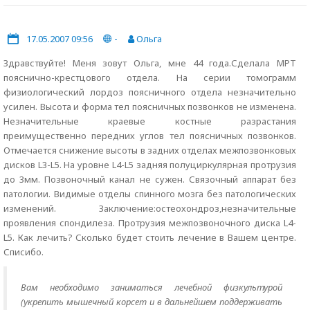
17.05.2007 09:56
-
Ольга
Здравствуйте! Меня зовут Ольга, мне 44 года.Сделала МРТ
пояснично-крестцового отдела. На серии томограмм
физиологический лордоз поясничного отдела незначительно
усилен. Высота и форма тел поясничных позвонков не изменена.
Незначительные краевые костные разрастания
преимущественно передних углов тел поясничных позвонков.
Отмечается снижение высоты в задних отделах межпозвонковых
дисков L3-L5. На уровне L4-L5 задняя полуциркулярная протрузия
до 3мм. Позвоночный канал не сужен. Связочный аппарат без
патологии. Видимые отделы спинного мозга без патологических
изменений. Заключение:остеохондроз,незначительные
проявления спондилеза. Протрузия межпозвоночного диска L4-
L5. Как лечить? Сколько будет стоить лечение в Вашем центре.
Списибо.
Вам необходимо заниматься лечебной физкультурой
(укрепить мышечный корсет и в дальнейшем поддерживать