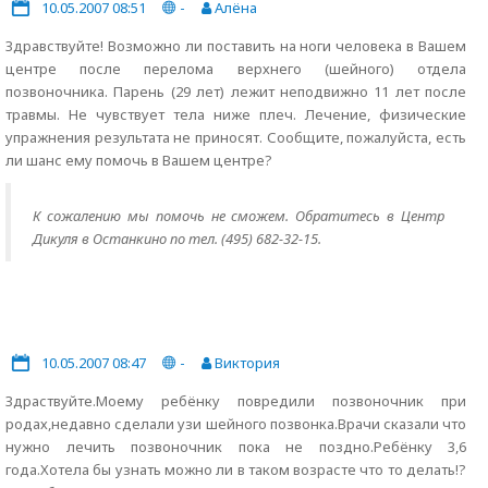
10.05.2007 08:51
-
Алёна
Здравствуйте! Возможно ли поставить на ноги человека в Вашем
центре после перелома верхнего (шейного) отдела
позвоночника. Парень (29 лет) лежит неподвижно 11 лет после
травмы. Не чувствует тела ниже плеч. Лечение, физические
упражнения результата не приносят. Сообщите, пожалуйста, есть
ли шанс ему помочь в Вашем центре?
К сожалению мы помочь не сможем. Обратитесь в Центр
Дикуля в Останкино по тел. (495) 682-32-15.
10.05.2007 08:47
-
Виктория
Здраствуйте.Моему ребёнку повредили позвоночник при
родах,недавно сделали узи шейного позвонка.Врачи сказали что
нужно лечить позвоночник пока не поздно.Ребёнку 3,6
года.Хотела бы узнать можно ли в таком возрасте что то делать!?