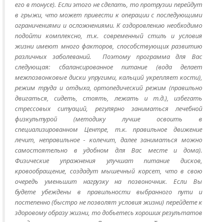
его в тонусе). Если этого не сделать, то протрузии перейдут
в грыжи, что может привести к операции с последующими
ограничениями и осложнениями. К оздоровлению необходимо
подойти комплексно, т.к. современный стиль и условия
жизни имеют много факторов, способствующих развитию
различных заболеваний. Поэтому программа для Вас
следующая: сбалансированное питание (вода делает
межпозвонковые диски упругими, кальций укрепляет кости),
режим труда и отдыха, ортопедический режим (правильно
двигаться, сидеть, стоять, лежать и т.д.), избегать
стрессовых ситуаций, регулярно заниматься лечебной
физкультурой (методику лучше освоить в
специализированном Центре, т.к. правильное движение
лечит, неправильное - колечит, далее заниматься можно
самостоятельно в удобном для Вас месте и дома).
Физические упражнения улучшат питание дисков,
кровообращение, создадут мышечный корсет, что в свою
очередь уменьшит нагрузку на позвоночник. Если Вы
будете убеждены в правильности выбранного пути и
постепенно (быстро не позволят условия жизни) перейдете к
здоровому образу жизни, то добьетесь хороших результатов