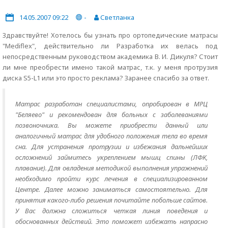
14.05.2007 09:22
-
Светланка
Здравствуйте! Хотелось бы узнать про ортопедические матрасы
"Mediflex", действительно ли Разработка их велась под
непосредственным руководством академика В. И. Дикуля? Стоит
ли мне преобрести имено такой матрас, т.к. у меня протрузия
диска S5-L1 или это просто реклама? Заранее спасибо за ответ.
Матрас разработан специалистами, опробирован в МРЦ
"Беляево" и рекомендован для больных с заболеваниями
позвоночника. Вы можете приобрести данный или
аналогичный матрас для удобного положения тела во время
сна. Для устранения протрузии и избежания дальнейших
осложнений займитесь укреплением мышц спины (ЛФК,
плавание). Для овладения методикой выполнения упражнений
необходимо пройти курс лечения в специализированном
Центре. Далее можно заниматься самостоятельно. Для
принятия какого-либо решения почитайте побольше сайтов.
У Вас должна сложиться четкая линия поведения и
обоснованных действий. Это поможет избежать напрасно