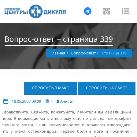
Навигация
Навигац
На
Вопрос-ответ – страница 339
Главная
Вопрос-ответ
Страница 339
СПРОСИТЬ В МАКС
СПРОСИТЬ НА САЙТЕ
18.05.2007 09:09
-
Анисат
Здравствуйте. Скажите, пожалуйста, лечители вы седалищный
нерв. Я кормящая мать и поэтому еще не делала томографию
спинного мозга. Наши врачи(невролог и терапевт) утверждают
что у меня остеохондроз. Первые боли в ноге и поснично-