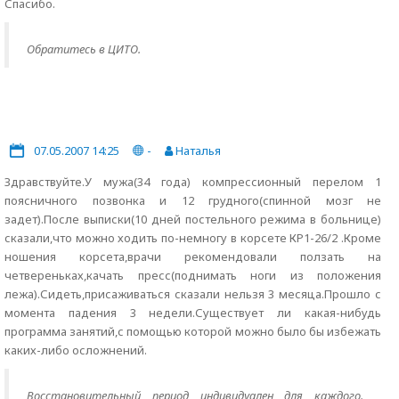
Спасибо.
Обратитесь в ЦИТО.
07.05.2007 14:25
-
Наталья
Здравствуйте.У мужа(34 года) компрессионный перелом 1
поясничного позвонка и 12 грудного(спинной мозг не
задет).После выписки(10 дней постельного режима в больнице)
сказали,что можно ходить по-немногу в корсете КР1-26/2 .Кроме
ношения корсета,врачи рекомендовали ползать на
четвереньках,качать пресс(поднимать ноги из положения
лежа).Сидеть,присаживаться сказали нельзя 3 месяца.Прошло с
момента падения 3 недели.Существует ли какая-нибудь
программа занятий,с помощью которой можно было бы избежать
каких-либо осложнений.
Восстановительный период индивидуален для каждого.