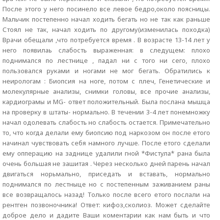
После этого у него посинело все левое бедро,около поясницы.
Мальчик постепенно начал ходить бегать но не так как раньше
Стоял не так, начал ходить по другому(изменилась походка)
Врачи обещали ,что потребуется время . В возрасте 13-14 лет у
него появилаь слабость выраженная: в следущем: плохо
поднимался по лестнице , падал ни с того ни сего, плохо
пользовался руками и ногами не мог бегать. Обратились к
неирологам : Биопсия на ноге, потом с плеч, Генетические и
молекулярные анализы, снимки головы, все прочие анализы,
кардиограмы и MG- ответ положительный. Была послана мышца
на проверку в штаты- нормально. В течении 3-4 лет понемножку
начал одолевать слабость но слабость остается. Примечательно
то, что когда делали ему биопсию под наркозом он после етого
начинал чувствовать себя намного лучше. После етого сделали
ему опперацию на заднице удалили гной *Фистула* рана была
очень большая не зашитая . Через несколько дней парень начал
двигаться норьмально, приседать и вставать, нормально
поднимался по лестныце но с постепенным заживанием раны
все возвращалось назад! Только после всего етого послали на
рентген позвоночника! Ответ: кифоз,сколиоз. Может сделайте
доброе дело и дадите Ваши коментарии как нам быть и что