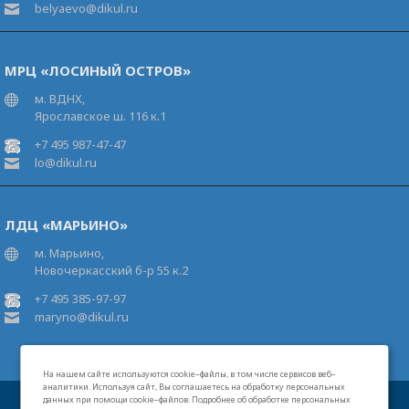
belyaevo@dikul.ru
МРЦ «ЛОСИНЫЙ ОСТРОВ»
м. ВДНХ,
Ярославское ш. 116 к.1
+7 495 987-47-47
lo@dikul.ru
ЛДЦ «МАРЬИНО»
м. Марьино,
Новочеркасский б-р 55 к.2
+7 495 385-97-97
maryno@dikul.ru
На нашем сайте используются cookie–файлы, в том числе сервисов веб–
аналитики. Используя сайт, Вы соглашаетесь на обработку персональных
данных при помощи cookie–файлов. Подробнее об обработке персональных