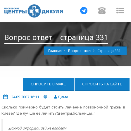
Навигация
Навигац
На
Вопрос-ответ – страница 331
Главная
Вопрос-ответ
Страница 331
СПРОСИТЬ В МАКС
СПРОСИТЬ НА САЙТЕ
24.09.2007 16:11
-
Дима
Сколько примерно будет стоить лечение позвоночной грыжы в
Киеве? где лучше ее лечить?(центры,больницы...)
Данной информацией не владеем.