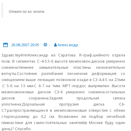
Ответ по эл. почте.
26.08.2007 20:05
-
Александр
Здравствуйте!Александр из Саратова. R-граф.шейного отдела
позв. В сигментах С-4-5.5-6 высота межпозвон.дисков умеренно
снижена.Нижнее замыкательные пластины незначительно
вогнуты.Состояние разгибания лесничная деформация со
смещением выше лежащих позвонков кзади в С3-4.4-5 на 2.5мм
.С 5-6 на 1.5 мм.С 6-7 на 1мм. МРТ-лордос выпрямлен .Высота
межпозвонковых дисков С3-6 умеренно снижена.остальных
дисков сохранена.Задняя продольная связка
уплотнена.Дорзальная протрузия диска С6-
С7.распространяющиеся в межпозвонковые отверстия с обеих
сторон.размер до 0,2 см. Возможен ли подбор лечебной
гимнастики для самостоятельных занятий(в Москве буду один
день)? Спасибо.