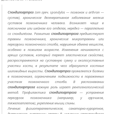
Спондилоартроз
(от греч. spondylos — позвонок и arthron —
сустав), хроническое дегенеративное заболевание мелких
суставов позвоночника человека. Возникает чаще в
поясничном или шейном его отделах, нередко — параллельно
со спондилёзом. Развитию
спондилоартроза
предшествуют
травмы позвоночника, хронические микротравмы или
перегрузки позвоночного столба, нарушения обмена веществ,
особенно в пожилом возрасте. Изменения начинаются с
хряща суставов, который теряет эластические свойства,
распространяются на суставную сумку и околосуставные
участки кости, в результате чего образуются костные
шиповидные выросты.
Спондилоартроз
проявляется болями
в позвоночнике, ограничением подвижности в пораженных
участках позвоночного столба. В распознавании
спондилоартроза
важную роль играет рентгенологический
метод. Профилактика
спондилоартроза
— устранение
перегрузок позвоночника (например, у грузчиков,
тяжелоатлетов), укрепление мышц спины.
Лечение: физиотерапевтическое, санаторно-курортное,
диетическое, витамины группы В, инъекции стекловидного