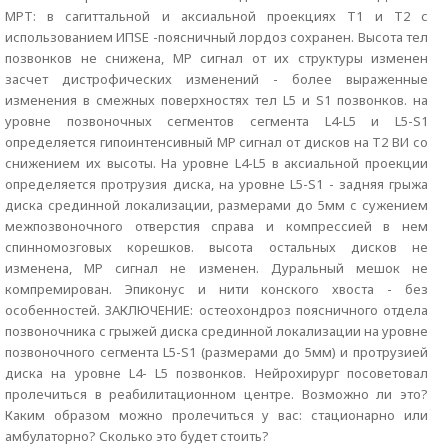
МРТ: в сагиттальной и аксиальной проекциях Т1 и Т2 с
использованием ИПSE -поясничный лордоз сохранен. Высота тел
позвонков не снижена, МР сигнал от их структуры изменен
засчет дистрофических изменений - более выраженные
изменения в смежных поверхностях тел L5 и S1 позвонков. на
уровне позвоночных сегментов сегмента L4-L5 и L5-S1
определяется гипоинтенсивный МР сигнал от дисков на Т2 ВИ со
снижением их высоты. На уровне L4-L5 в аксиальной проекции
определяется протрузия диска, на уровне L5-S1 - задняя грыжа
диска срединной локализации, размерами до 5мм с сужением
межпозвоночного отверстия справа и компрессией в нем
спинномозговых корешков. высота остальных дисков не
изменена, МР сигнал не изменен. Дуральный мешок не
компремирован. Эпиконус и нити конского хвоста - без
особенностей. ЗАКЛЮЧЕНИЕ: остеохондроз поясничного отдела
позвоночника с грыжей диска срединной локализации на уровне
позвоночного сегмента L5-S1 (размерами до 5мм) и протрузией
диска на уровне L4- L5 позвонков. Нейрохирург посоветовал
пролечиться в реабилитационном центре. Возможно ли это?
Каким образом можно пролечиться у вас: стационарно или
амбулаторно? Сколько это будет стоить?