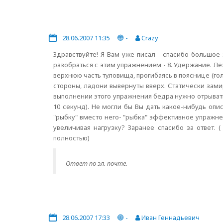
28.06.2007 11:35
-
Crazy
Здравствуйте! Я Вам уже писал - спасибо большое
разобраться с этим упражнением - 8. Удержание. Лё
верхнюю часть туловища, прогибаясь в пояснице (голо
стороны, ладони вывернуты вверх. Статически зами
выполнении этого упражнения бедра нужно отрыват
10 секунд). Не могли бы Вы дать какое-нибудь оп
"рыбку" вместо него- "рыбка" эффективное упражне
увеличивая нагрузку? Заранее спасибо за ответ. 
полностью)
Ответ по эл. почте.
28.06.2007 17:33
-
Иван Геннадьевич