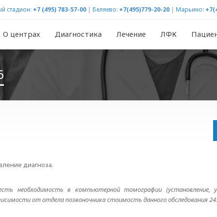
й стадион:
+7 (495) 783-57-00
|
Беляево:
+7(495)779-20-20
|
Марьино:
+7(
О центрах
Диагностика
Лечение
ЛФК
Пацие
6
вление диагноза.
есть необходимость в компьютерной томографии (установление, у
висимости от отдела позвоночника стоимость данного обследования 2450