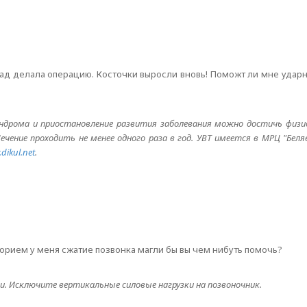
азад делала операцию. Косточки выросли вновь! Поможт ли мне ударн
синдрома и приостановление развития заболевания можно достичь физ
Лечение проходить не менее одного раза в год. УВТ имеется в МРЦ "Беля
dikul.net
.
борием у меня сжатие позвонка магли бы вы чем нибуть помочь?
. Исключите вертикальные силовые нагрузки на позвоночник.