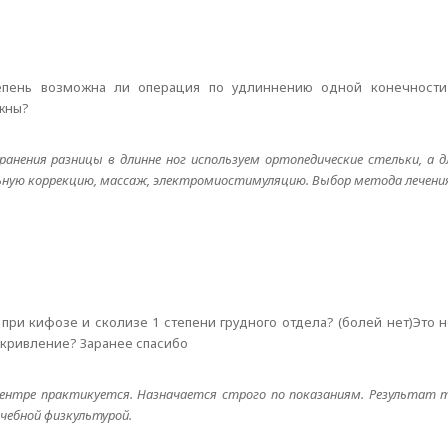
степень возможна ли операция по удлиннению одной конечност
жны?
анения разницы в длинне ног используем ортопедические стельки, а 
льную коррекцию, массаж, электромиостимуляцию. Выбор метода лечения
 при кифозе и сколизе 1 степени грудного отдела? (болей нет)Это 
скривление? Заранее спасибо
центре практикуется. Назначается строго по показаниям. Результат т
ечебной физкультурой.