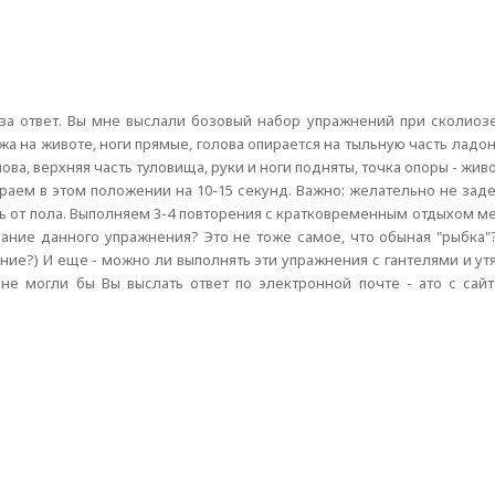
 за ответ. Вы мне выслали бозовый набор упражнений при сколиозе
жа на животе, ноги прямые, голова опирается на тыльную часть ладо
ва, верхняя часть туловища, руки и ноги подняты, точка опоры - живот
раем в этом положении на 10-15 секунд. Важно: желательно не зад
ь от пола. Выполняем 3-4 повторения с кратковременным отдыхом м
исание данного упражнения? Это не тоже самое, что обыная "рыбка
ние?) И еще - можно ли выполнять эти упражнения с гантелями и ут
( не могли бы Вы выслать ответ по электронной почте - ато с сай