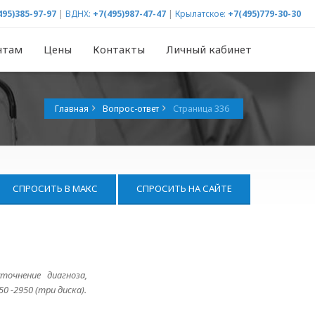
495)385-97-97
|
ВДНХ:
+7(495)987-47-47
|
Крылатское:
+7(495)779-30-30
нтам
Цены
Контакты
Личный кабинет
Главная
Вопрос-ответ
Страница 336
СПРОСИТЬ В МАКС
СПРОСИТЬ НА САЙТЕ
точнение диагноза,
 -2950 (три диска).