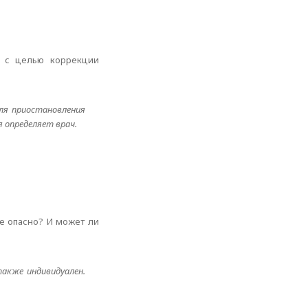
и с целью коррекции
для приостановления
 определяет врач.
не опасно? И может ли
акже индивидуален.