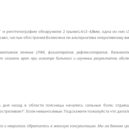
 и рентгенографии обнаружили 2 грыжи:L4-L5-4,8мм, одна из них 
аво, частые обострения.Возможна ли альтернатива оперативному в
ативное лечение (ЛФК, физиотерапия, рефлексотерапия, бальнеот
 сказать врач при осмотре больного и изучении результатов обслед
а дня назад в области поясницы начались сильные боли, отдаю
ростреливает". Боли невыносимые. Подскажите пожалуйста что делат
а и невролога. Обратитесь в женскую консультацию. Мы на данном ср