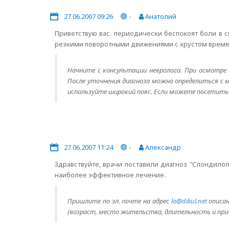
27.06.2007 09:26
-
Анатолий
Приветствую вас. периодически беспокоят боли в с
резкими поворотными движениями с хрустом временно
Начните с консультации невролога. При осмотре 
После уточнения диагноза можно определиться с 
используйте широкий пояс. Если можете посетить
27.06.2007 11:24
-
Александр
Здравствуйте, врачи поставили диагноз "Спондилол
наиболее эффективное лечение.
Пришлите по эл. почте на адрес
lo@dikul.net
описан
(возраст, место жительства, длительность и прич