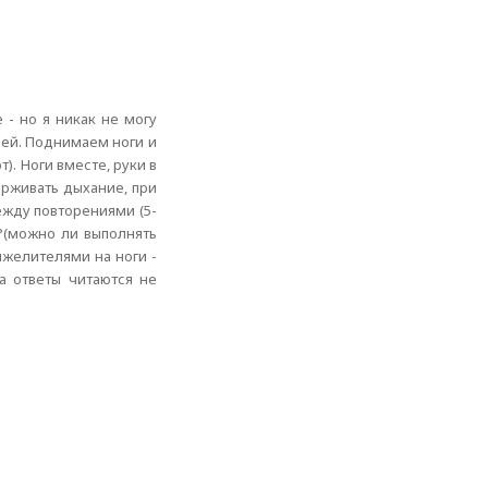
 - но я никак не могу
ней. Поднимаем ноги и
). Ноги вместе, руки в
ерживать дыхание, при
ежду повторениями (5-
"?(можно ли выполнять
яжелителями на ноги -
та ответы читаются не