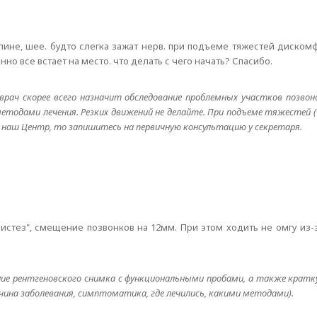
пине, шее. будто слегка зажат нерв. при подъеме тяжестей диском
 все встает на место. что делать с чего начать? Спасибо.
врач скорее всего назначит обследование проблемных участков позвоно
методами лечения. Резких движений не делайте. При подъеме тяжестей 
 наш Центр, то запишитесь на первичную консультацию у секретаря.
истез", смещение позвонков на 12мм. При этом ходить не омгу из-
ие рентгеновского снимка с функциональными пробами, а также кратк
ина заболевания, симптоматика, где лечились, какими методами).