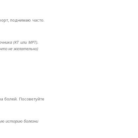
форт, поднимаю часто.
чника (КТ или МРТ).
(что не желательно)
за болей. Посоветуйте
ую историю болезни