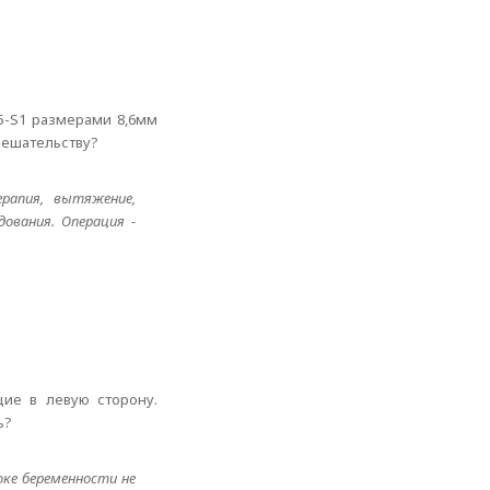
L5-S1 размерами 8,6мм
мешательству?
ерапия, вытяжение,
ования. Операция -
щие в левую сторону.
ь?
оке беременности не