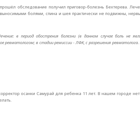
да прошёл обследование получил приговор-болезнь Бехтерева. Леч
евыносимыми болями, спина и шея практически не подвижны, нервы
чение: в период обострения болезни (в данном случае боль не яв
ное ревматологом; в стадии ремиссии - ЛФК, с разрешения ревматолога.
 корректор осанки Самурай для ребенка 11 лет. В нашем городе не
елать.