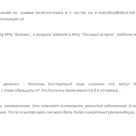
ния по травме позвоночника в 3 частях на e-mail:dikul@dikul.ne
,пожалуйста!
у МРЦ "Беляево", а вопросы задаете в МРЦ "Лосиный остров". Зайдите 
и диагноз - болезнь Бехтерева.И еще сказали, что могут б
 с этим обращаться? Эта болезнь вылечивается.Я в отчаянье...
ем, закаливанием. Это поможет остановить развитие заболевания. Ес
цию. После осмотра врач сможет дать более конкретные рекомендации.