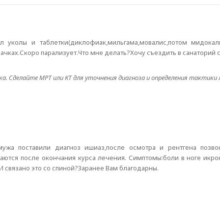
л уколы и таблетки(диклофиак,мильгама,мовалис,потом мидокал
рачках.Скоро парализует.Что мне делать?Хочу съездить в санаторий
а. Сделайте МРТ или КТ для уточнения диагноза и определения тактики 
 мужа поставили диагноз ишиаз,после осмотра и рентгена позв
аются после окончания курса лечения. Симптомы:боли в ноге ик
И связано это со спиной?Заранее Вам благодарны.