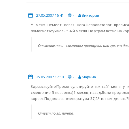
27.05.2007 16:41
-
Виктория
У меня немеет левая нога.Невропатолог прописа
помогают.Мучаюсь 5-ый месяц.По утрам встаю на ко
Онемение ноги - симптом протрузии или грыжи диск
25.05.2007 17:50
-
Марина
Здравствуйте!Проконсультируйте пж-та.У меня у
смещение 5 позвонка)1 месяц назад.Боли продолж
корсет.Поднялась температура-37,2.Что нам делать?
Ответ по эл. почте.