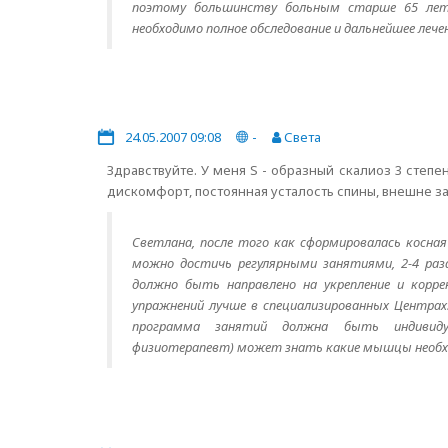
поэтому большинству больным старше 65 лет 
необходимо полное обследование и дальнейшее лече
24.05.2007 09:08
-
Света
Здравствуйте. У меня S - образный скалиоз 3 степ
дискомфорт, постоянная усталость спины, внешне з
Светлана, после того как сформировалась косна
можно достичь регулярными занятиями, 2-4 раза
должно быть направлено на укрепление и корр
упражнений лучше в специализированных Центрах
программа занятий должна быть индивиду
физиотерапевт) может знать какие мышцы необход