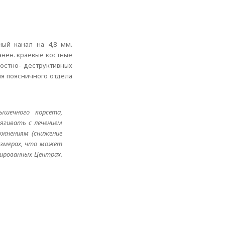
ый канал на 4,8 мм.
анен. краевые костные
Костно- деструктивных
я поясничного отдела
ышечного корсета,
ягивать с лечением
ложнениям (снижение
размерах, что может
зированных Центрах.