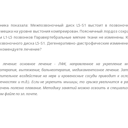
ника показала: Межпозвоночный диск L5-S1 выстоит в позвоночн
 мешка на уровне выстония компреирован. Поясничный лордоз сохр
м L1-L5 позвонков Паравертебральные мягкие ткани не изменены. 
озвоночного диска L5-S1. Дегенеративно-дмстрофические изминени
рекомендуете лечение?
лечение: основное лечение - ЛФК, направленное на укрепление м
сотерапия, вытяжение, бальнеотерапия, медикаментозное лечение. Зат
Длительное воздействие на нерв и кровеносные сосуды приводит к ос
онечностях и т.д.). Если не укрепить мышцы, то грыжа увеличится в 
, очень полезно плавание. Методику занятий можно освоить в специали
 файле по эл. почте.