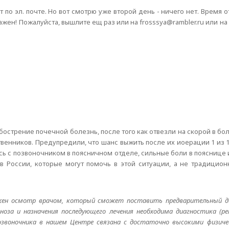
 по эл. почте. Но вот смотрю уже второй день - ничего нет. Время о
важен! Пожалуйста, вышлите ещ раз или на frosssya@rambler.ru или на
острение почечной болезнь, после того как отвезли на скорой в бол
венников. Предупредили, что шанс выжить после их иоерации 1 из 
ось с позвоночником в поясничном отделе, сильные боли в пояснице 
 в России, которые могут помочь в этой ситуации, а не традицио
ужен осмотр врачом, который сможет поставить предварительный д
оза и назначения последующего лечения необходима диагностика (рен
озвоночника в нашем Центре связана с достаточно высокими физиче