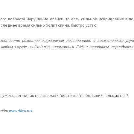
ьного возраста нарушение осанки, то есть сильное искривление в 
оследнее время сильно болит спина, быстро устаю.
тановить развитие искривления позвоночника и косметически улуч
любом случае необходимо заниматься ЛФК и плаванием, периодичес
в уменьшении,так называемых,"косточек"на больших пальцах ног?
 сайт
www.dikul.net
.