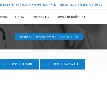
495)385-97-97
|
ВДНХ:
+7(495)987-47-47
|
Крылатское:
+7(495)779-30-30
нтам
Цены
Контакты
Личный кабинет
Главная
Вопрос-ответ
Страница 338
СПРОСИТЬ В МАКС
СПРОСИТЬ НА САЙТЕ