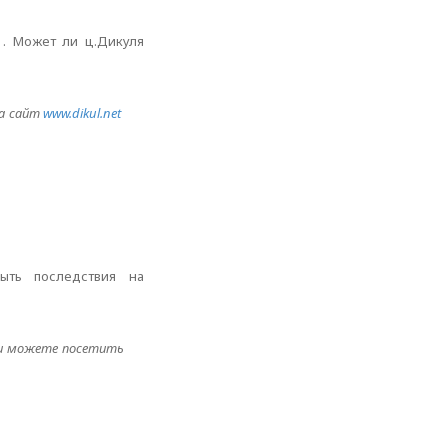
t . Может ли ц.Дикуля
на сайт
www.dikul.net
ыть последствия на
ли можете посетить