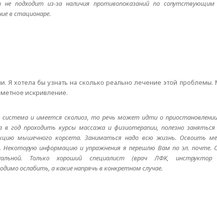
не подходит из-за наличия противопоказаний по сопутствующим 
ние в стационаре.
ени. Я хотела бы узнать на сколько реально лечение этой проблемы.
аметное искривление.
я система и имеется сколиоз, то речь может идти о приостановлении
 в год проходить курсы массажа и физиотерапии, полезно заняться 
екцию мышечного корсета. Заниматься надо всю жизнь. Освоить м
. Некоторую информацию и упражнения я перешлю Вам по эл. почте. 
альной. Только хороший специалист (врач ЛФК, инструктор
имо ослабить, а какие напрячь в конкретном случае.