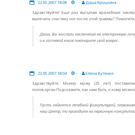
22.05.2007 18:08
-
Даша Броцкина
Здравствуйте! Еще раз высылаю врачебные заключе
вылечить спастику ног после этой травмы? Помогите
Даша, Вы выслали заключение на электронную почт
и в гостевой книге повторите свой вопрос.
22.05.2007 18:04
-
Елена Бутенко
Здравствуйте. Моему мужу (25 лет) поставил
полов.орган.Подскажите, как нам быть, к кому можно
Пусть займется лечебной физкультурой, плавани
наш Центр, то приходите на первичную консульта