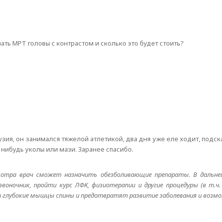
ать МРТ головы с контрастом и сколько это будет стоить?
узия, он занимался тяжелой атлетикой, два дня уже еле ходит, подс
 нибудь уколы или мази. Заранее спасибо.
осмотра врач сможет назначить обезболивающие препараты. В даль
воночник, пройти курс ЛФК, физиотерапии и другие процедуры (в т.ч
т глубокие мышцы спины и предотвратят развитие заболевания и возм