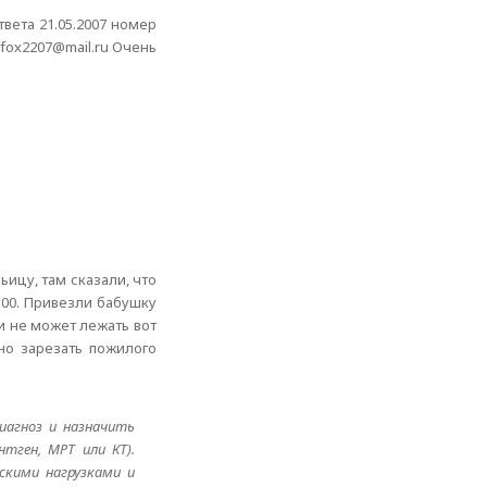
твета 21.05.2007 номер
 fox2207@mail.ru Очень
ьицу, там сказали, что
100. Привезли бабушку
и не может лежать вот
нно зарезать пожилого
иагноз и назначить
тген, МРТ или КТ).
скими нагрузками и