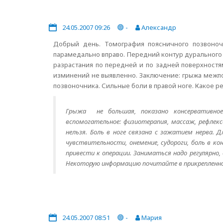
24.05.2007 09:26
-
Александр
Добрый день. Томография поясничного позвоноч
парамедально вправо. Передний контур дурального
разрастания по передней и по задней поверхностя
изминений не выявленно. Заключение: грыжа межп
позвоночника. Сильные боли в правой ноге. Какое 
Грыжа не большая, показано консервативное 
вспомогательное: физиотерапия, массаж, рефлек
нельзя. Боль в ноге связана с зажатием нерва. 
чувствительности, онемение, судороги, боль в к
привести к операции. Заниматься надо регулярно
Некоторую информацию почитайте в прикрепленном
24.05.2007 08:51
-
Мария