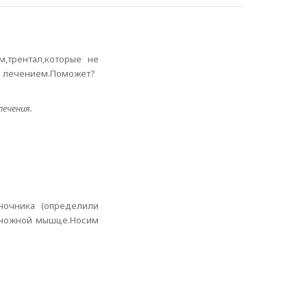
м,трентал,которые не
 с лечением.Поможет?
лечения.
оночника (определили
роножной мышце.Носим