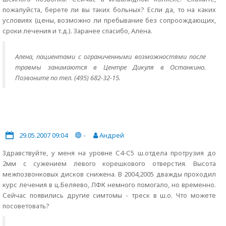
пожалуйста, берете ли вы таких больных? Если да, то на каких
условиях (цены, возможно ли пребывание без сопроождающих,
сроки лечения и т.д.). Заранее спасибо, Алена.
Алена, пациентами с ограниченными возможностями после
травмы занимаются в Центре Дикуля в Останкино.
Позвоните по тел. (495) 682-32-15.
29.05.2007 09:04
-
Андрей
Здравствуйте, у меня на уровне С4-С5 ш.отдела протрузия до
2мм с сужением левого корешкового отверстия. Высота
межпозвонковых дисков снижена. В 2004,2005 дважды проходил
курс лечения в ц.Беляево, ЛФК немного помогало, но временно.
Сейчас появились другие симтомы - треск в ш.о. Что можете
посоветовать?