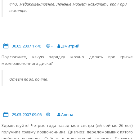
ФТО, медикаментозное. Лечение может назначить врач при
осмотре.
30.05.2007 17:45
-
Дмитрий
Подскажите, какую зарядку можно делать при грыже
межпозвоночного диска?
Ответ по эл. почте.
29.05.2007 09:06
-
Алена
Здравствуйте! Четрые года назад моя сестра (ей сейчас 26 лет)
получила травму позвоночника. Диагноз: переломовывих пятого
шейного позвонка. Сейчас в инвалидной коляске. Скажите,