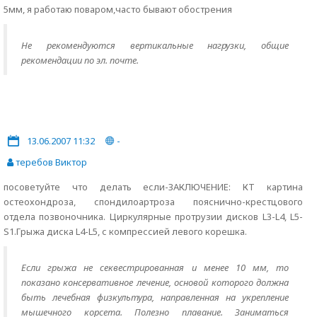
5мм, я работаю поваром,часто бывают обострения
Не рекомендуются вертикальные нагрузки, общие
рекомендации по эл. почте.
13.06.2007 11:32
-
теребов Виктор
посоветуйте что делать если-ЗАКЛЮЧЕНИЕ: КТ картина
остеохондроза, спондилоартроза пояснично-крестцового
отдела позвоночника. Циркулярные протрузии дисков L3-L4, L5-
S1.Грыжа диска L4-L5, с компрессией левого корешка.
Если грыжа не секвестрированная и менее 10 мм, то
показано консервативное лечение, основой которого должна
быть лечебная физкультура, направленная на укрепление
мышечного корсета. Полезно плавание. Заниматься