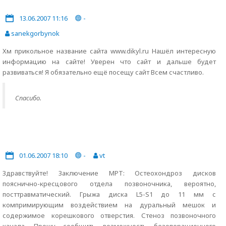
13.06.2007 11:16
-
sanekgorbynok
Хм прикольное название сайта www.dikyl.ru Нашёл интересную
информацию на сайте! Уверен что сайт и дальше будет
развиваться! Я обязательно ещё посещу сайт Всем счастливо.
Спасибо.
01.06.2007 18:10
-
vt
Здравствуйте! Заключение МРТ: Остеохондроз дисков
пояснично-кресцового отдела позвоночника, вероятно,
посттравматический. Грыжа диска L5-S1 до 11 мм с
компримирующим воздействием на дуральный мешок и
содержимое корешкового отверстия. Стеноз позвоночного