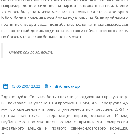
например долгое сидение за партой , стирка в ванной. ). еще
хотелось бы узнать изза чего могло появиться это самое spino
bifido. боли в пояснице уже более года. раньше были проблемы с
поднятием ведра воды. подгибались коленки и складываешься
как карточный домик. ходила на массаж и сейчас немного легче.
но боюсь что массаж больше не поможет.
Ответ дан по эл. почте.
13.06.2007 23:22
-
Александр
Здравствуйте! Сильная боль в пояснице, отдающая в правую ногу.
КТ показала: на уровне L3-4 протрузия 3 мм,L4-5 - протрузия 4,5
мм, со смещением вправо и умеренной компрессией, L5-S1 -
центральная грыжа, латералиация вправо, основание 10 мм,
глубина 5,8, протяженность 8 мм с признаками компрессии
дурального мешка и правого спинно-мозгового корещка.