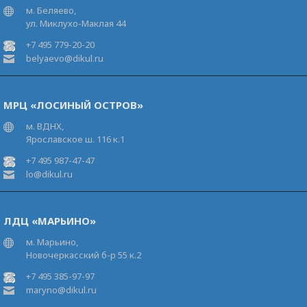
м. Беляево,
ул. Миклухо-Маклая 44
+7 495 779-20-20
belyaevo@dikul.ru
МРЦ «ЛОСИНЫЙ ОСТРОВ»
м. ВДНХ,
Ярославское ш. 116 к.1
+7 495 987-47-47
lo@dikul.ru
ЛДЦ «МАРЬИНО»
м. Марьино,
Новочеркасский б-р 55 к.2
+7 495 385-97-97
maryno@dikul.ru