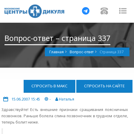
Навигация
Навигац
На
Вопрос-ответ – страница 337
Главная
Вопрос-ответ
Страница 337
СПРОСИТЬ В МАКС
СПРОСИТЬ НА САЙТЕ
15.06.2007 15:45
-
Наталья
Здравствуйте! Есть внешние признаки сращивания поясничных
позвонков. Раньше болела спина позвоночник в грудном отделе,
теперь болит ниже.