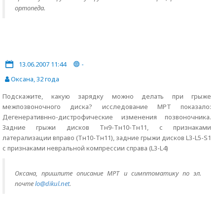
ортопеда.
13.06.2007 11:44
-
Оксана, 32 года
Подскажите, какую зарядку можно делать при грыже
межпозвоночного диска? исследование МРТ показало:
Дегенеративнно-дистрофические изменения позвоночника.
Задние грыжи дисков Тн9-Тн10-Тн11, с признаками
латерализации вправо (Тн10-Тн11), задние грыжи дисков L3-L5-S1
с признаками невральной компрессии справа (L3-L4)
Оксана, пришлите описание МРТ и симптоматику по эл.
почте
lo@dikul.net
.