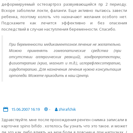
деформируемый остеоартроз развуивающийся пр 2 периоду.
Вскоре заболели локти, фаланги. Еще активно пытаюсь завести
ребенка, поэтому колоть что назначают желания особого нет.
Подскажите как лечится эффективно и без опасения
последствий в случае наступления беременности. Спасибо.
При беременности медикаментозное лечение не желательно.
Можно применять гомеопатические средства (при
отсутствии аллергических реакций), хондропротекторы,
физиотерапию (крио, магнит и т.д.), иглорефлексотерапию,
гирудотерапию. Для назначения лечения нужна консультация
ортопеда. Можете приходить в наш Центр.
15.06.2007 16:19
-
zhirafchik
Здравствуйте. мне после прохождения ренген снимка записали в
карточке spino bifido . хотелось бы узнать что это такое. и может
ли это как либо влиять на мои боли в пояснице при нагрузках. (