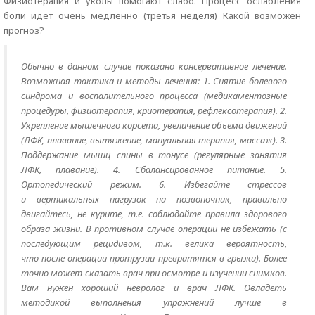
Физиотерапия и уколы помогают слабо. Процесс ослабления
боли идет очень медленно (третья неделя) Какой возможен
прогноз?
Обычно в данном случае показано консервативное лечение.
Возможная тактика и методы лечения: 1. Снятие болевого
синдрома и воспалительного процесса (медикаментозные
процедуры, физиотерапия, криотерапия, рефлексотерапия). 2.
Укрепление мышечного корсета, увеличение объема движений
(ЛФК, плавание, вытяжение, мануальная терапия, массаж). 3.
Поддержание мышц спины в тонусе (регулярные занятия
ЛФК, плавание). 4. Сбалансированное питание. 5.
Ортопедический режим. 6. Избегайте стрессов
и вертикальных нагрузок на позвоночник, правильно
двигайтесь, не курите, т.е. соблюдайте правила здорового
образа жизни. В противном случае операции не избежать (с
последующим рецидивом, т.к. велика вероятность,
что после операции протрузии превратятся в грыжи). Более
точно может сказать врач при осмотре и изучении снимков.
Вам нужен хороший невролог и врач ЛФК. Овладеть
методикой выполнения упражнений лучше в