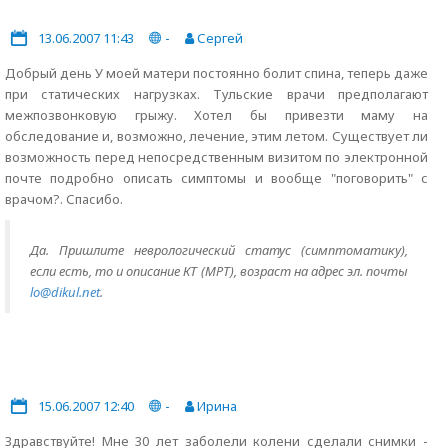
13.06.2007 11:43
-
Сергей
Добрый день У моей матери постоянно болит спина, теперь даже
при статических нагрузках. Тульские врачи предполагают
межпозвонковую грыжу. Хотел бы привезти маму на
обследование и, возможно, лечение, этим летом. Существует ли
возможность перед непосредственным визитом по электронной
почте подробно описать симптомы и вообще "поговорить" с
врачом?. Спасибо.
Да. Пришлите неврологический статус (симптоматику),
если есть, то и описание КТ (МРТ), возраст на адрес эл. почты
lo@dikul.net
.
15.06.2007 12:40
-
Ирина
Здравствуйте! Мне 30 лет заболели колени сделали снимки -