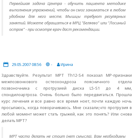
Первейшая задача Центра - обучить пациента методике
выполнения упражнений, чтобы он смог заниматься в любом
удобном для него месте. Мышцы требуют регулярных
занятий. Можете обращаться в МРЦ "Беляево" или "Лосиный
остров" - при осмотре врач даст рекомендации.
29.05.2007 08:56
-
Ирина
Здравствуйте. Результат МРТ Th12-S4 показал МР-признаки
межпозвонкового остеохондроза поясничного отдела
позвоночника с протрузией диска L5-S1 до 4 мм,
спондилоартроза. Очень больно было передвигаться. Прошла
курс лечения и все равно все время ноет, почти каждую ночь
просыпаюсь, когда поворачиваюсь. Мне сказали,что протрузия в
любой момент может стать грыжей, как это понять? Или снова
делать МРТ?
МРТ часто делать не стоит (нет смысла). Вам необходимы