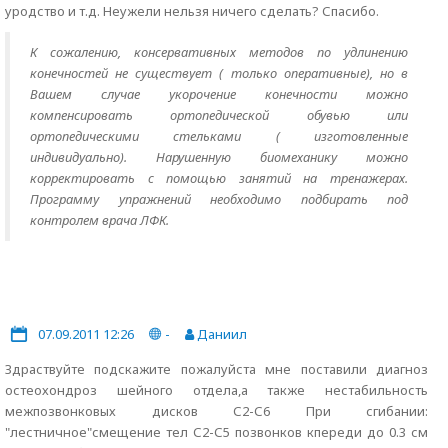
уродство и т.д. Неужели нельзя ничего сделать? Спасибо.
К сожалению, консервативных методов по удлинению
конечностей не существует ( только оперативные), но в
Вашем случае укорочение конечности можно
компенсировать ортопедической обувью или
ортопедическими стельками ( изготовленные
индивидуально). Нарушенную биомеханику можно
корректировать с помощью занятий на тренажерах.
Программу упражнений необходимо подбирать под
контролем врача ЛФК.
07.09.2011 12:26
-
Даниил
Здраствуйте подскажите пожалуйста мне поставили диагноз
остеохондроз шейного отдела,а также нестабильность
межпозвонковых дисков С2-С6 При сгибании:
"лестничное"смещение тел С2-С5 позвонков кпереди до 0.3 см