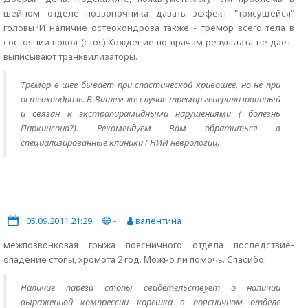
шейном отделе позвоночника давать эффект "трясущейся"
головы?И наличие остеохондроза также - тремор всего тела в
состоянии покоя (стоя).Хождение по врачам результата не дает-
выписывают транквилизаторы.
Тремор в шее бывает при спастической кривошее, но не при
остеохондрозе. В Вашем же случае тремор генерализованный
и связан к экстрапирамидными нарушениями ( болезнь
Паркинсона?). Рекомендуем Вам обратиться в
специализированные клиники ( НИИ неврологии)
05.09.2011 21:29
-
валентина
межпозвонковая грыжа поясничного отдела последствие-
опадение стопы, хромота 2 год. Можно ли помочь. Спасибо.
Наличие пареза стопы свидетельствует о наличии
выраженной компрессии корешка в поясничном отделе