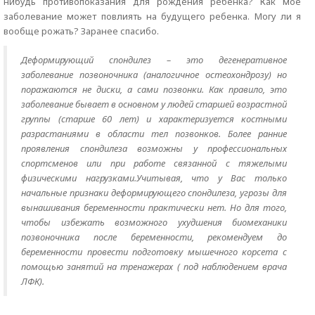
нибудь противопоказания для рождения ребенка? Как мое
заболевание может повлиять на будущего ребенка. Могу ли я
вообще рожать? Заранее спасибо.
Деформирующий спондилез – это дегенеративное
заболевание позвоночника (аналогичное остеохондрозу) но
поражаются не диски, а сами позвонки. Как правило, это
заболевание бывает в основном у людей старшей возрастной
группы (старше 60 лет) и характеризуется костными
разрастаниями в области тел позвонков. Более ранние
проявления спондилеза возможны у профессиональных
спортсменов или при работе связанной с тяжелыми
физическими нагрузками.Учитывая, что у Вас только
начальные признаки деформирующего спондилеза, угрозы для
вынашивания беременности практически нет. Но для того,
чтобы избежать возможного ухудшения биомеханики
позвоночника после беременности, рекомендуем до
беременности провести подготовку мышечного корсета с
помощью занятий на тренажерах ( под наблюдением врача
ЛФК).