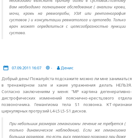
необходимо выяснить причину болей в суставах.Поэтому
Вам необходимо полноценное обследование ( анализы крови,
мочи, кровь на ревмопробы, УЗИ или рентгенография
суставов ) и консультации ревматолога и ортопеда. Только
врач может определиться с целесообразностью пункции
сустава.
07.09.2011 16:07
-
Денис
Добрый день! Пожалуйста подскажите можно ли мне заниматься
в тренажёрном зале и какие упражнения делать НЕЛЬЗЯ.
Согласно заключениям у меня: "МР картина дегенеративно-
дистрофических изменений пояснично-крестцового отдела
позвоночника. Гемангиома тела S1 позвонка. КТ-признаки
циркулярных протрузий L4-L5 L5-S1 дисков.
При небольших размерах гемангиомы лечение не требуется (
только динамическое наблюдение). Если же гемангиома
больших размеров, то есть риск перелома позвонка при даже