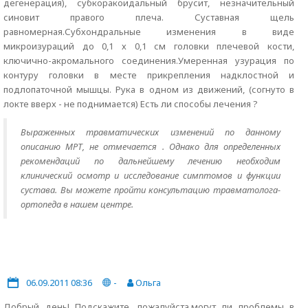
дегенерация), субкоракоидальный брусит, незначительный
синовит правого плеча. Суставная щель
равномерная.Субхондральные изменения в виде
микроизураций до 0,1 х 0,1 см головки плечевой кости,
ключично-акромального соединения.Умеренная узурация по
контуру головки в месте прикрепления надклостной и
подлопаточной мышцы. Рука в одном из движений, (согнуто в
локте вверх - не поднимается) Есть ли способы лечения ?
Выраженных травматических изменений по данному
описанию МРТ, не отмечается . Однако для определенных
рекомендаций по дальнейшему лечению необходим
клинический осмотр и исследование симптомов и функции
сустава. Вы можете пройти консультацию травматолога-
ортопеда в нашем центре.
06.09.2011 08:36
-
Ольга
Добрый день! Подскажите, пожалуйста,могут ли проблемы в