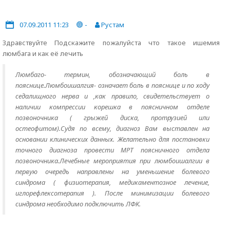
07.09.2011 11:23
-
Рустам
Здравствуйте Подскажите пожалуйста что такое ишемия
люмбага и как её лечить
Люмбаго- термин, обозначающий боль в
пояснице.Люмбоишалгия- означает боль в пояснице и по ходу
седалищного нерва и ,как правило, свидетельствует о
наличии компрессии корешка в поясничном отделе
позвоночника ( грыжей диска, протрузией или
остеофитом).Судя по всему, диагноз Вам выставлен на
основании клинических данных. Желательно для постановки
точного диагноза провести МРТ поясничного отдела
позвоночника.Лечебные мероприятия при люмбоишалгии в
первую очередь направлены на уменьшение болевого
синдрома ( физиотерапия, медикаментозное лечение,
иглорефлексотерапия ). После минимизации болевого
синдрома необходимо подключить ЛФК.