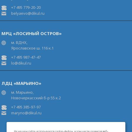
+7 495 779-20-20
belyaevo@dikul.ru
МРЦ «ЛОСИНЫЙ ОСТРОВ»
м. ВДНХ,
Ярославское ш. 116 к.1
+7 495 987-47-47
lo@dikul.ru
ЛДЦ «МАРЬИНО»
м. Марьино,
Новочеркасский б-р 55 к.2
+7 495 385-97-97
maryno@dikul.ru
На нашем сайте используются cookie–файлы, в том числе сервисов веб–