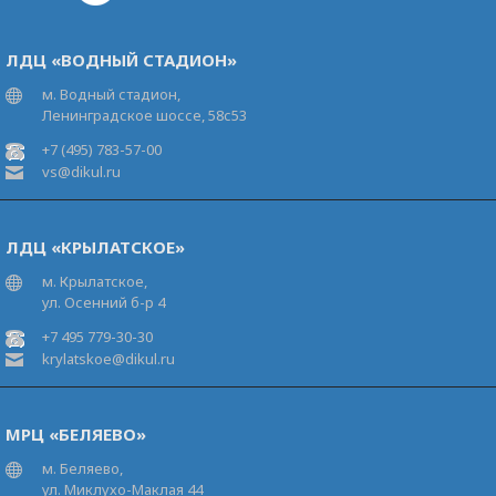
ЛДЦ «ВОДНЫЙ СТАДИОН»
м. Водный стадион,
Ленинградское шоссе, 58с53
+7 (495) 783-57-00
vs@dikul.ru
ЛДЦ «КРЫЛАТСКОЕ»
м. Крылатское,
ул. Осенний б-р 4
+7 495 779-30-30
krylatskoe@dikul.ru
МРЦ «БЕЛЯЕВО»
м. Беляево,
ул. Миклухо-Маклая 44