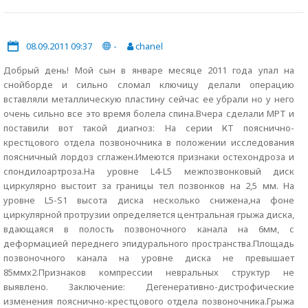
08.09.2011 09:37
-
chanel
Добрый день! Мой сын в январе месяце 2011 года упал на
снойборде и сильно сломал ключицу делали операцию
вставляли металлическую пластину сейчас ее убрали но у него
очень сильно все это время болела спина.Вчера сделали МРТ и
поставили вот такой диагноз: На серии КТ пояснично-
крестцового отдела позвоночника в положении исследования
поясничный лордоз сглажен.Имеются признаки остехондроза и
спондилоартроза.На уровне L4-L5 межпозвонковый диск
циркулярно выстоит за границы тел позвонков на 2,5 мм. На
уровне L5-S1 высота диска несколько снижена,на фоне
циркулярной протрузии определяется центральная грыжа диска,
вдающаяся в полость позвоночного канала на 6мм, с
деформацией переднего эпидурального пространства.Площадь
позвоночного канала на уровне диска не превышает
85ммх2.Признаков компрессии невральных структур не
выявлено. Заключение: Дегенеративно-дистрофические
изменения пояснично-крестцового отдела позвоночника.Грыжа