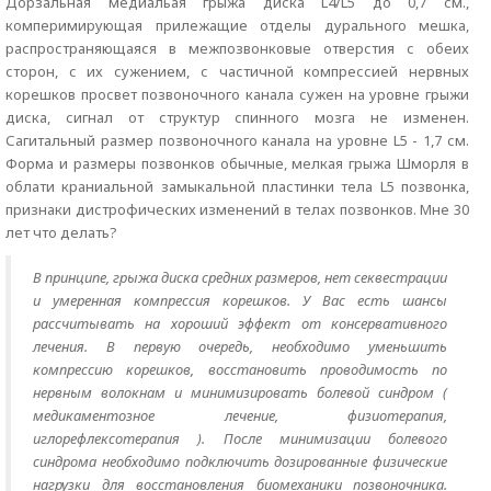
Дорзальная медиальая грыжа диска L4/L5 до 0,7 см.,
комперимирующая прилежащие отделы дурального мешка,
распространяющаяся в межпозвонковые отверстия с обеих
сторон, с их сужением, с частичной компрессией нервных
корешков просвет позвоночного канала сужен на уровне грыжи
диска, сигнал от структур спинного мозга не изменен.
Сагитальный размер позвоночного канала на уровне L5 - 1,7 см.
Форма и размеры позвонков обычные, мелкая грыжа Шморля в
облати краниальной замыкальной пластинки тела L5 позвонка,
признаки дистрофических изменений в телах позвонков. Мне 30
лет что делать?
В принципе, грыжа диска средних размеров, нет секвестрации
и умеренная компрессия корешков. У Вас есть шансы
рассчитывать на хороший эффект от консервативного
лечения. В первую очередь, необходимо уменьшить
компрессию корешков, восстановить проводимость по
нервным волокнам и минимизировать болевой синдром (
медикаментозное лечение, физиотерапия,
иглорефлексотерапия ). После минимизации болевого
синдрома необходимо подключить дозированные физические
нагрузки для восстановления биомеханики позвоночника.