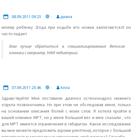
08.09.2011 09:23
-
диана
моему ребёнку 2года при ходьбе его ножки заплетаются.И он
часто падает
Вам лучше обратиться в специализированные детские
клиники ( например, НИИ педиатрии).
07.09.2011 23:46
-
Алла
Здравствуйте! Мне поставили диагноз остеохондроз нижнего
отдела позвоночника. Но при этом не обследовав меня, только
на основании описания болей с моих слов. Я хотела пройти в
вашей клинике МРТ, но у меня большой вес и мне сказали , что
для МРТ имеется ограничения в габаритах. Какое исследование
вы мне можете предложить (кроме рентгена), которое с большой
вероятностью может точно определить мой диагноз? Спасибо