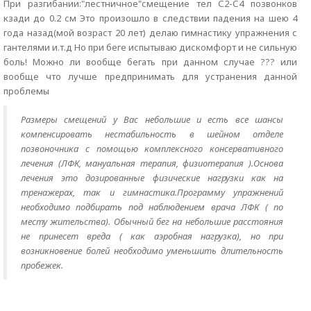
При разгибании:"лестничное"смещение тел С2-С4 позвонков
кзади до 0.2 см Это произошло в следствии падения на шею 4
года назад(мой возраст 20 лет) делаю гимнастику упражнения с
гантелями и.т.д Но при беге испытываю дискомфорт и не сильную
боль! Можно ли вообще бегать при данном случае ??? или
вообще что лучше предпринимать для устранения данной
проблемы
Размеры смещений у Вас небольшие и есть все шансы
компенсировать нестабильность в шейном отделе
позвоночника с помощью комплексного консервативного
лечения (ЛФК, мануальная терапия, физиотерапия ).Основа
лечения это дозированные физические нагрузки как на
тренажерах, так и гимнастика.Программу упражнений
необходимо подбирать под наблюдением врача ЛФК ( по
месту жительства). Обычный бег на небольшие расстояния
не принесет вреда ( как аэробная нагрузка), но при
возникновение болей необходимо уменьшить длительность
пробежек.