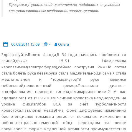
Программу упражнений желательно подобрать в условиях
специализированных реабилитационных центров.
06.09.2011 15:09
-
Ольга
Здравствуйте.Болею 4 года,В 34 года начались проблемы со
спиной,грыжа L5-S1 14мм,лечила
карипазимом(электрофорез),сейчас протрузия 2мм.Но потом
стала болеть рука левая,рука стала медлительной,и сама я стала
медлительной и "тормознутой"В руке появился
небольшой,непостоянный тремор.Поставили диагноз-
энцефалопатия неясного гинеза,гемипаркинсонизм-? У вас
сделала МРТ от 15.09.2010.МР-сигнал кровотока неоднороден на
уровне физ.изгибов ВСА за счёт турболентности
кровотока.Паталогий нет.ЭЭГ-на фоне диффузных изменений
биопотенциалов гол.мозга регист-ся локальные изменения в
лобно-центрально-теменной обл,с переходом на левое
полушарие в форме медленной активности преимущественно