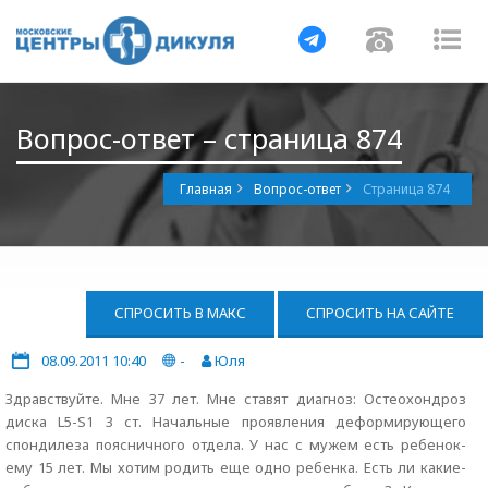
Навигация
Навигац
На
Вопрос-ответ – страница 874
Главная
Вопрос-ответ
Страница 874
СПРОСИТЬ В МАКС
СПРОСИТЬ НА САЙТЕ
08.09.2011 10:40
-
Юля
Здравствуйте. Мне 37 лет. Мне ставят диагноз: Остеохондроз
диска L5-S1 3 ст. Начальные проявления деформирующего
спондилеза поясничного отдела. У нас с мужем есть ребенок-
ему 15 лет. Мы хотим родить еще одно ребенка. Есть ли какие-