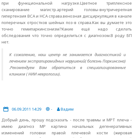
при функциональной нагрузке.Цветное триплексное
сканирование магистр.артерий головы-внутричерепная
гипертензия ВСА и НСА справа.венозная дисциркуляция в канале
поперечных отростков шейных поз-в справа.Как вы думаете это
точно гемипаркинсонизм?Какие ещё надо сделать
обследования что точно определиться с диагнозом.В роду БП
нет.
К сожалению, наш центр не занимается диагностикой и
лечением экстрапирамидных нарушений( болезнь Паркинсона)
.Рекомендуем Вам обратиться в специализированные
клиникм ( НИИ неврологии).
06.09.2011 14:29
-
Вадим
Добрый день, прошу подсказать - после травмы и МРТ плеча -
имею диагноз МР картина начальных дегенеративных
изменений головки правой плечевой кости (жировая