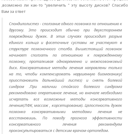
,возможно ли как-то "увеличить " эту высоту дисков? Спасибо
Вам за ответ
Спондилолистез - сползание одного позвонка по отношению к
другому. Это происходит обычно при двухстороннем
повреждении дужек. В этих случаях происходит разрыв
единого кольца и фасеточные суставы не участвуют в
структуре позвоночного столба. Вышестоящий позвонок
начинает сползать по отношению к поврежденному
позвонку, проталкивая одновременно и межпозвонковый
диск. Консервативные методы лечения направлены только
на то, чтобы компенсировать нарушенную биомеханику(
приостановить дальнейший листез) и снять болевой
синдром .При наличии стойкого болевого синдрома
рекомендовано оперативное лечение, но вначале необходимо
исчерпать все возможные методы консервативного
лечения(ЛФК, массаж , корсетирование). Целостность дужек
позвонка консервативными методами лечения не
восстановишь. По поводу прогноза эффективности
консервативного лечения рекомендуем
проконсультироваться с детским врачом-ортопедом.