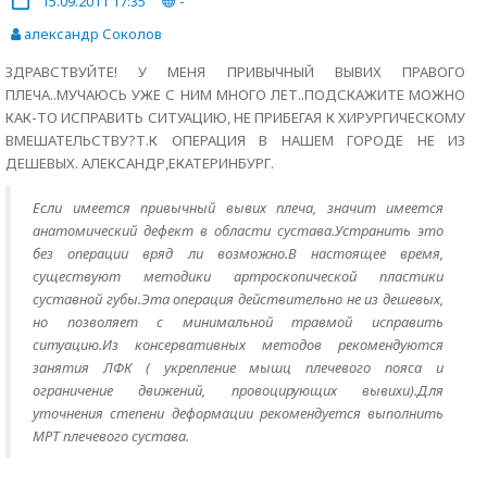
15.09.2011 17:35
-
александр Соколов
ЗДРАВСТВУЙТЕ! У МЕНЯ ПРИВЫЧНЫЙ ВЫВИХ ПРАВОГО
ПЛЕЧА..МУЧАЮСЬ УЖЕ С НИМ МНОГО ЛЕТ..ПОДСКАЖИТЕ МОЖНО
КАК-ТО ИСПРАВИТЬ СИТУАЦИЮ, НЕ ПРИБЕГАЯ К ХИРУРГИЧЕСКОМУ
ВМЕШАТЕЛЬСТВУ?Т.К ОПЕРАЦИЯ В НАШЕМ ГОРОДЕ НЕ ИЗ
ДЕШЕВЫХ. АЛЕКСАНДР,ЕКАТЕРИНБУРГ.
Если имеется привычный вывих плеча, значит имеется
анатомический дефект в области сустава.Устранить это
без операции вряд ли возможно.В настоящее время,
существуют методики артроскопической пластики
суставной губы.Эта операция действительно не из дешевых,
но позволяет с минимальной травмой исправить
ситуацию.Из консервативных методов рекомендуются
занятия ЛФК ( укрепление мышц плечевого пояса и
ограничение движений, провоцирующих вывихи).Для
уточнения степени деформации рекомендуется выполнить
МРТ плечевого сустава.