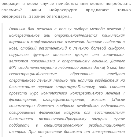
операция в моем случае неизбежна или можно попробывать
полечить? наши нейрохирурги предлагают только
оперировать...Заранее благодарна...
Главным для решения в пользу выбора метода лечения (
консервативное или оперативное)является клиническая
картина и морфологические изменения. Наличие слабости в
ноге, стойкий резистентный к лечению болевой синдром,
нарушения функции мочевого пузыря или кишечника-
являются показаниями к оперативному лечению. Данные
МРТ свидетельствуют о небольшой грыже диска( 5 мм) без
секвестрации.Кистозные образования требуют
оперативного лечения только при наличии воздействия на
близлежащие нервные структуры.Поэтому, надо сначала
провести курс комплексного консервативного лечения (
физиотерапия, иглорефлексотерапия, массаж ).После
минимизации болевого синдрома необходимо подключить
дозированные физические нагрузки для восстановления
биомеханики позвоночника.Программу нагрузок лучше
подбирать в специализированных реабилитационных
центрах. При отсутствие динамики от консервативного