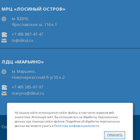
МРЦ «ЛОСИНЫЙ ОСТРОВ»
м. ВДНХ,
Ярославское ш. 116 к.1
+7 495 987-47-47
lo@dikul.ru
ЛДЦ «МАРЬИНО»
м. Марьино,
Новочеркасский б-р 55 к.2
+7 495 385-97-97
maryno@dikul.ru
На нашем сайте используются cookie–файлы, в том числе сервисов веб–
аналитики. Используя сайт, Вы соглашаетесь на обработку персональных
данных при помощи cookie–файлов. Подробнее об обработке персональных
Copyright 2026 Московские центры В.И.Дикуля®
данных вы можете узнать в
Политике конфиденциальности
.
Карта сайта
Свидетельство на товарный знак
Лицензии
ПРИНЯТЬ
Политика конфиденциальности