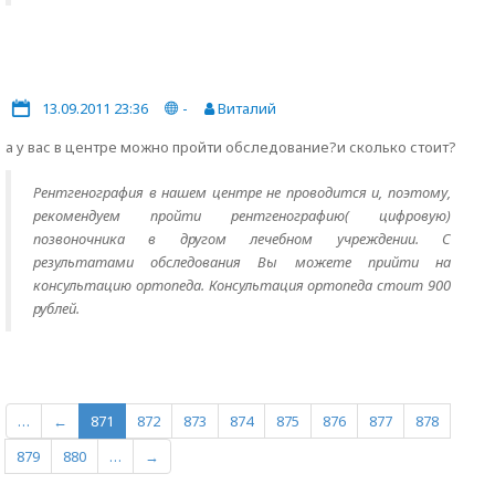
13.09.2011 23:36
-
Виталий
а у вас в центре можно пройти обследование?и сколько стоит?
Рентгенография в нашем центре не проводится и, поэтому,
рекомендуем пройти рентгенографию( цифровую)
позвоночника в другом лечебном учреждении. С
результатами обследования Вы можете прийти на
консультацию ортопеда. Консультация ортопеда стоит 900
рублей.
…
←
871
872
873
874
875
876
877
878
879
880
…
→