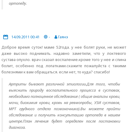
ортопеду.
14.09.2011 00:41
-
Гаянэ
Доброе время суток! маме 52года. у нее болят руки, не может
даже высоко поднимать. надавно заметили, что у локтевого
сустава опухло. врач сказал воспаление.кроме того у нее и спина
болит, особенно под лопатками.скажите пожалуйста с такими
болезнями к вам обращаться. если нет, то куда? спасибо!
Артриты бывают различной этиологии.Для того, чтобы
выяснить природу воспалительного процесса в суставах,
необходимо полноценное обследование ( общие анализы крови,
мочи, биохимия крови, кровь на ревмопробы, УЗИ суставов,
МРТ грудного отдела позвоночника).Вы можете пройти
обследование и получить консультацию ортопеда в нашем
центре.План лечения будет определен после постановки
диагноза.