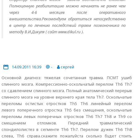
Полноценную реабилитацию можно начинать не ранее чем
через 4-6 месяцев после оперативного
вмешательства.Рекомендуем обратиться непосредственно
в центр по лечению последствий травм позвоночника по
методу В.И.Дикуля ( сайт www.dikul.ru ).
14.09.2011 16:39
-
сергей
Основной диагноз: тяжелая сочетанная травма. ПСМТ ушиб
спинного мозга. Компрессионно-оскольчатый перелом Th6 Th7
со сдавлением спинного мозга. Полный анатомический перерыв
спинного мозга на уровне верхнего края тела Th7. Оскольчатые
переломы остистых отростков Th5 Th6 линейный перелом
левого поперечного отростка Th5 без смещения, оскольчатые
переломы левых поперечных отростков Th6 Th7 Th8 и Th9 со
смещением отломков. Передний травматический
спондилолистез в сегменте Th6 Th7. Перелом дужек Th6 Th8
слева, Th6 справа.скажите пожалуйста сколько будет стоить