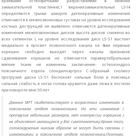
краевыми остеофитными разрастаниями в нижней
замыкательной пластинкеL1 верхнихзамыкательных L3-l4
определяются грыжи шморля дегенеративные изменения
отмечаются в межпозвонковых суставах на уровне исследования
костных деструкций не выявлено отмечаются дегенеративные
изменения межпозвонковых дисков высота дисков снижена во
всех сегментах L на уровне исследования диск L5-S1 выстоит
медиально в просвет позвоночного канала на 4мм нервные
корешки свободно выходят через каналы признаков
сдавливания корешков не отмечается паравертебральные
мягкие ткани не изменены заключение- остеохондроз
поясничного отдела спондилоартроз С-образный сколиоз
протрузия диска L5-S1 беспокоят сильные боли в пояснице
сильная слабость в ногах голова кружится даже лежа в постели
при повороте мне 50 лет
Данные МРТ свидетельствуют о возрастных изменениях в
поясничном отделе позвоночника. Но эти изменения (
протрузия небольших размеров, нет компрессии корешков )
не объясняют имеющуюся у Вас симптоматику.Кроме того,
головокружения никоим образом не могут быть связаны с
изменениями в поясничном отделе позвоночника.Поэтому,