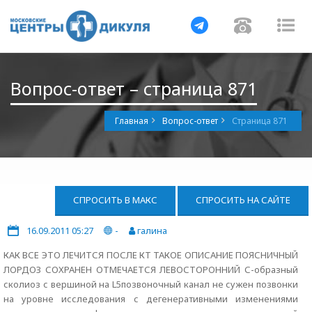
Навигация
Навигац
На
Вопрос-ответ – страница 871
Главная
Вопрос-ответ
Страница 871
СПРОСИТЬ В МАКС
СПРОСИТЬ НА САЙТЕ
16.09.2011 05:27
-
галина
КАК ВСЕ ЭТО ЛЕЧИТСЯ ПОСЛЕ КТ ТАКОЕ ОПИСАНИЕ ПОЯСНИЧНЫЙ
ЛОРДОЗ СОХРАНЕН ОТМЕЧАЕТСЯ ЛЕВОСТОРОННИЙ С-образный
сколиоз с вершиной на L5позвоночный канал не сужен позвонки
на уровне исследования с дегенеративными изменениями