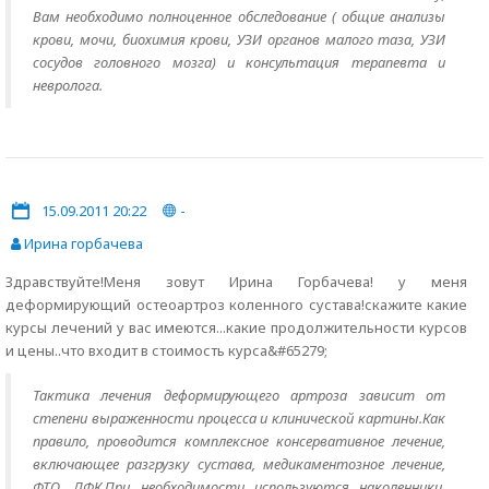
Вам необходимо полноценное обследование ( общие анализы
крови, мочи, биохимия крови, УЗИ органов малого таза, УЗИ
сосудов головного мозга) и консультация терапевта и
невролога.
15.09.2011 20:22
-
Ирина горбачева
Здравствуйте!Меня зовут Ирина Горбачева! у меня
деформирующий остеоартроз коленного сустава!скажите какие
курсы лечений у вас имеются...какие продолжительности курсов
и цены..что входит в стоимость курса&#65279;
Тактика лечения деформирующего артроза зависит от
степени выраженности процесса и клинической картины.Как
правило, проводится комплексное консервативное лечение,
включающее разгрузку сустава, медикаментозное лечение,
ФТО, ЛФК.При необходимости используются наколенники,