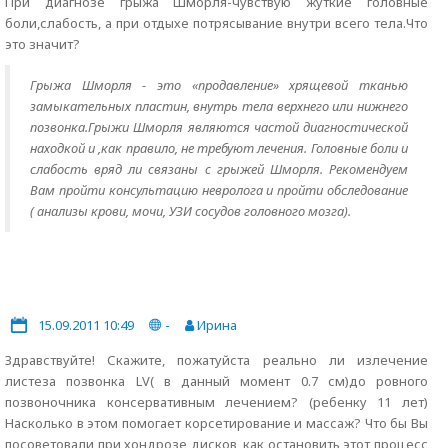
При диагнозе грыжа Шморля-чувствую жуткие головные
боли,слабость, а при отдыхе потрясывание внутри всего тела.Что
это значит?
Грыжа Шморля - это «продавление» хрящевой тканью
замыкательных пластин, внутрь тела верхнего или нижнего
позвонка.Грыжи Шморля являются частой диагностической
находкой и ,как правило, не требуют лечения. Головные боли и
слабость вряд ли связаны с грыжей Шморля. Рекомендуем
Вам пройти консультацию невролога и пройти обследование
( анализы крови, мочи, УЗИ сосудов головного мозга).
15.09.2011 10:49
-
Ирина
Здравствуйте! Скажите, пожатуйста реально ли излечение
листеза позвонка LV( в данный момент 0.7 см)до ровного
позвоночника консервативным лечением? (ребенку 11 лет)
Насколько в этом помогает корсетирование и массаж? Что бы Вы
посоветовали при хондрозе дисков, как остановить этот процесс