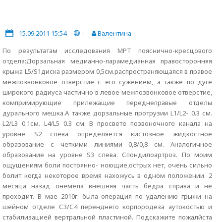
15.09.2011 15:54
-
Валентина
По результатам исследования МРТ пояснично-кресцового
отдела:Дорзальная медианно-парамедианная правосторонняя
крыжа L5/S1диска размером 0,5см.распространяющаяся в правое
межпозвонковое отверстие с его сужением, а также по дуге
широкого радиуса частично в левое межпозвонковое отверстие,
компримирующие прилежащие переднеправые отделы
дурального мешка.А также дорзальные протрузии L1/L2- 0.3 см.
L2/L3 0.1см. L4/L5 0.3 см. В просвете позвоночного канала на
уровне S2 слева определяется кистозное жидкостное
образование с четкими линиями 0,8/0,8 см. Аналогичное
образование на уровне S3 слева. Спондилоартроз. По моим
ощущениям боли постоянно- ноющие,острых нет, очень сильно
болит когда некоторое время нахожусь в одном положении. 2
месяца назад онемела внешняя часть бедра справа и не
проходит. В мае 2010г. была операция по удалению грыжи на
шейном отделе С3/С4 перенднего корпородеза аутокостью и
стабилизацией вертральной пластиной. Подскажите пожалйста