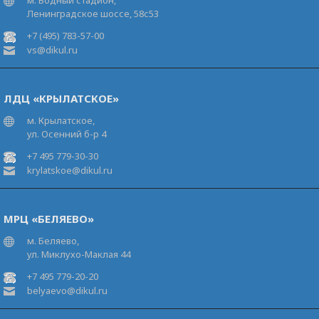
м. Водный стадион,
Ленинградское шоссе, 58с53
+7 (495) 783-57-00
vs@dikul.ru
ЛДЦ «КРЫЛАТСКОЕ»
м. Крылатское,
ул. Осенний б-р 4
+7 495 779-30-30
krylatskoe@dikul.ru
МРЦ «БЕЛЯЕВО»
м. Беляево,
ул. Миклухо-Маклая 44
+7 495 779-20-20
belyaevo@dikul.ru