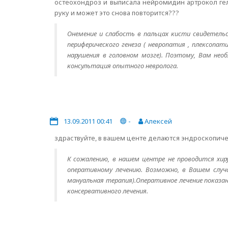
остеохондроз и выписала нейромидин артрокол гель
руку и может это снова повторится???
Онемение и слабость в пальцах кисти свидетель
периферического генеза ( невропатия , плексопат
нарушения в головном мозге). Поэтому, Вам необ
консультация опытного невролога.
13.09.2011 00:41
-
Алексей
здраствуйте, в вашем центе делаются эндроскопиче
К сожалению, в нашем центре не проводится хиру
оперативному лечению. Возможно, в Вашем случ
мануальная терапия).Оперативное лечение показ
консервативного лечения.