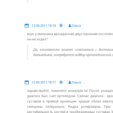
12.09.2011 19:19
-
Ольга
еще у мальчика врожденная двусторонняя косолапос
он не ходит?
Да, косолапость может сочетаться с дисплазие
дальнейшем, потребуется подбор ортопедической о
12.09.2011 19:17
-
Ольга
Здравствуйте, помогите пожалуйста! После рожде
диагноз был снят ортопедом. Сейчас диагноз - в
суставов в прямой проекции: крыши обоих верт
смещены латерально, бедра ротированы. При 
нестабильность костей в тазобедренных суставах.