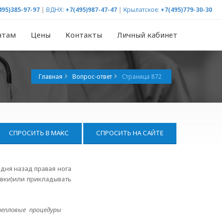
495)385-97-97
|
ВДНХ:
+7(495)987-47-47
|
Крылатское:
+7(495)779-30-30
нтам
Цены
Контакты
Личный кабинет
Главная
Вопрос-ответ
Страница 872
СПРОСИТЬ В МАКС
СПРОСИТЬ НА САЙТЕ
дня назад правая нога
овки)или прикладывать
тепловые процедуры