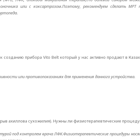
воночника или с коксартрозом.Поэтому, рекомендуем сделать МРТ 
ортопеда.
 созданию прибора Vito Belt который у нас активно продают в Казах
тивности или противопоказаниях для применения данного устройства.
разрыв ахиллова сухожилия). Нужны ли физиотерапевтические процеду
льтурой под контролем врача ЛФК.Физиотерапевтические процедуры но