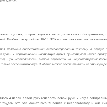
щим врачом.
енного сустава, сопровождается периодическими обострениями,
. Диабет. сахар сейчас 10-14. ЛФК противопоказано по гинекологии
тся наличием диабетической остеоартропатии.Поэтому, в первую о
ра крови к нормальным.В настоящее время существуют много препа
та). При необходимости можно перевести на инсулинотерапию.Кром
.Только после компенсации диабета можно рассчитывать на стойкую р
ного 4 палец левой руки+слабость левой руки и когда собираешь
с трудом что это может быть?Я пошла к невропатологу и она ск