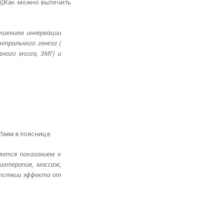
(((Как можно вылечить
ушением иннервации
нтрального генеза (
вного мозга, ЭМГ) и
 5мм в пояснице
ляется показанием к
иотерапия, массаж,
утствии эффекта от