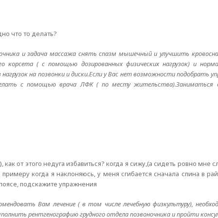
дно что то делать?
чника и задача массажа снять спазм мышечный и улучшить кровосн
о корсета ( с помощью дозированных физических нагрузок) и норм
нагрузок на позвонки и диски.Если у Вас нет возможности подобрать уп
елать с помощью врача ЛФК ( по месту жительства).Заниматься 
), как от этого недуга избавиться? когда я сижу,(а сидеть ровно мне с
примеру когда я наклоняюсь, у меня сгибается сначала спина в райо
в поясе, подскажите упражнения
комендовать Вам лечение ( в том числе лечебную физкультуру), необх
выполнить рентгенографию грудного отдела позвоночника и пройти конс