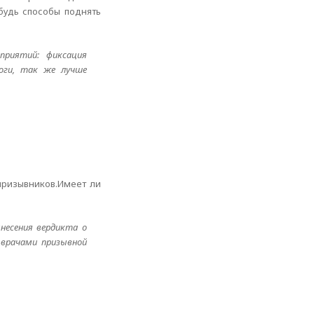
будь способы поднять
приятий: фиксация
ноги, так же лучше
 призывников.Имеет ли
несения вердикта о
 врачами призывной