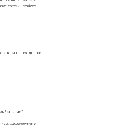
поясничного отдела
стане. И не вредно ли
ры? и какие?
сят вспомогательный