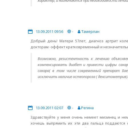
характер, и назначаются при необходимости леча
13.09.2011 09:56
-
Тамерлан
Добрый день! Матери 57лет, диагноз артрит кол
докторам -эффект кратковременный и незначительный
Возможно, резистентность к лечению объясняе
компенсировать диабет и привести цифры саха
сахара( в том числе современный препарат Бае
исключить наличие остеопороза ( денситометрия)
13.09.2011 02:07
-
Регина
Здравствуйте у меня очень немеет мизинец и нем
хочешь выпрямить их эти два пальца поддаются 