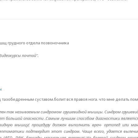
шщ грудного отдела позвоночника
Видеокурсы почтой".
ч
 тазобедренным суставом.болит вся правоя нога. что мне делать по
ловлен так называемым синдромом грушевидной мышцы. Синдром груше
ет большой опасности .Самым лучшим способом диагностики является
евидную мышцу( процедуру должен выполнить врач- ортопед или ма
имптоматики подтвердит этот синдром. Чаще всего, удается вылеч
я (ФТО, ЛФК, блокады мануальная терапия).Но болевой синдром мож