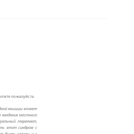
могите пожалуйста
видной мышцы может
 введение местного
нуальный терапевт,
ить этот синдром с
ет быть связан и с