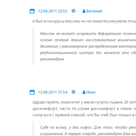
12.09.2011 22:53
-
Виталий
я был и на курсы масажа но не помогло,неужели поз
Массаж не может исправить деформацию позвоно
основе лечения лежит восстановление мышечног
движения с равномерным распределением векторов 
реабилитационного центра, Вы можете это сд
рекомендуем.
12.09.2011 21:54
-
Иван
Здравствуйте, помогите! у меня сутулость(мне 20 лет
дискомфорт, часто по утрам дискомфорт в спине. к 
согнуться с прямой спиной, что бы сгиб был только 
Судя по всему, у Вас кифоз. Для того, чтобы ре
искривления. В первую очередь, рекомендуем Вам 