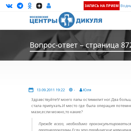
ЗАПИСЬ НА ПРИЕМ
Водны
Вопрос-ответ – страница 87
13.09.2011 19:22
-
Юля
Здравствуйте!У моего папы остимилит ног.Два больш
стала припухать.И место где была операция потем
мази,если можно,то какие?
Прежде всего, необходимо проконсультироватьс
противопоказаны.Если это трофические нарушения,