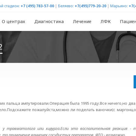
й стадион:
+7 (495) 783-57-00
|
Беляево:
+7(495)779-20-20
|
Марьино:
+7(
О центрах
Диагностика
Лечение
ЛФК
Пацие
2
их пальца ампутировали.Операция была 1995 году.Все ничего,но два 
нело.Подскажите пожалуйста,можно ли поделать ваночки(с маргонц
я у травматолога или хирурга.Если это воспалительная реакция - 
 то применение ванночек сосудистых препаратов, ФТО - возможно.