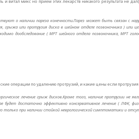
 и витал микс но прием этих лекарств никакого результата не дал
ствуют о наличии пареза конечности.Парез может быть связан с нар
ия, грыжа или протрузия диска в шейном отделе позвоночника ) или це
ходимо дообследование ( МРТ шейного отдела позвоночника, МРТ голо
ские операции по удалению протрузий, и какие цены если протрузия
ргическое лечение грыж дисков.Кроме того, наличие протрузии не яв
ае будет достаточно эффективно консервативное лечение ( ЛФК, физ
ано только при наличии стойкой неврологической симптоматики и отс