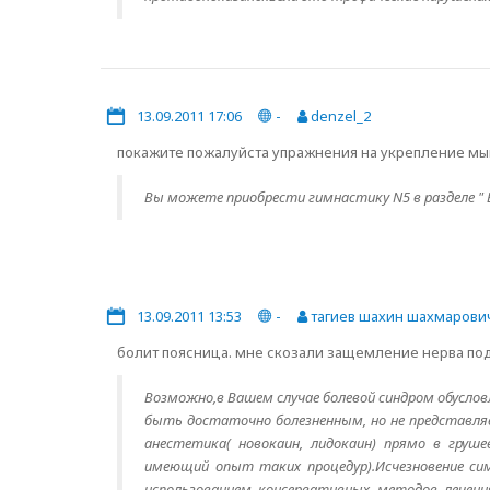
13.09.2011 17:06
-
denzel_2
покажите пожалуйста упражнения на укрепление мы
Вы можете приобрести гимнастику N5 в разделе " 
13.09.2011 13:53
-
тагиев шахин шахмарови
болит поясница. мне скозали защемление нерва под
Возможно,в Вашем случае болевой синдром обус
быть достаточно болезненным, но не представля
анестетика( новокаин, лидокаин) прямо в груш
имеющий опыт таких процедур).Исчезновение с
использованием консервативных методов лечени