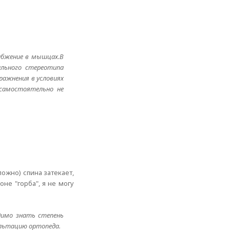
абжение в мышцах.В
ального стереотипа
ражнения в условиях
самостоятельно не
ложно) спина затекает,
не "горба", я не могу
одимо знать степень
ультацию ортопеда.