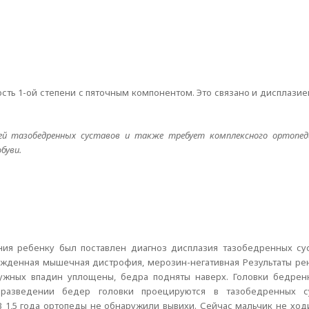
ть 1-ой степени с пяточным компонентом. Это связано и дисплазией 
й тазобедренных суставов и также требует комплексного ортопеди
буви.
ния ребенку был поставлен диагноз дисплазия тазобедренных сус
рожденная мышечная дистрофия, мерозин-негативная Результаты ре
лужных впадин уплощены, бедра подняты наверх. Головки бедрен
разведении бедер головки проецируются в тазобедренных су
 В 1,5 года ортопеды не обнаружили вывихи. Сейчас мальчик не хо