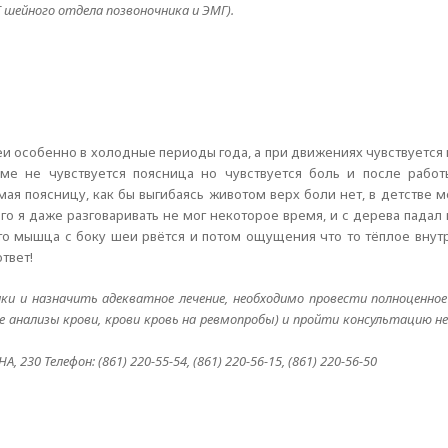
 шейного отдела позвоночника и ЭМГ).
еи особенно в холодные периоды года, а при движениях чувствуется 
ме не чувствуется поясница но чувствуется боль и после рабо
мая поясницу, как бы выгибаясь животом верх боли нет, в детстве м
о я даже разговаривать не мог некоторое время, и с дерева падал
то мышца с боку шеи рвётся и потом ощущения что то тёплое внутр
твет!
 и назначить адекватное лечение, необходимо провести полноценное 
ие анализы крови, крови кровь на ревмопробы) и пройти консультацию 
 230 Телефон: (861) 220-55-54, (861) 220-56-15, (861) 220-56-50