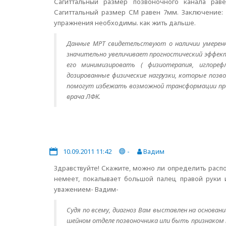
Сагиттальный размер позвоночного канала рав
Сагиттальный размер СМ равен 7мм. Заключение: 
упражнения необходимы. как жить дальше.
Данные МРТ свидетельствуют о наличии умеренн
значительно увеличивает прогностический эффект 
его минимизировать ( физиотерапия, иглорефл
дозированные физические нагрузки, которые поз
помогут избежать возможной трансформации про
врача ЛФК.
10.09.2011 11:42
-
Вадим
Здравствуйте! Скажите, можно ли определить расп
немеет, покалывает большой палец правой руки и
уважением- Вадим-
Судя по всему, диагноз Вам выставлен на основа
шейном отделе позвоночника или быть признаком 