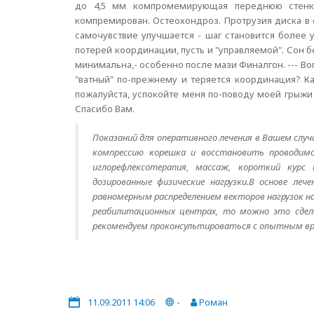
до 4,5 мм компромемирующая переднюю стенку
компремирован. Остеохондроз. Протрузия диска в 
самочувствие улучшается - шаг становится более 
потерей координации, пусть и "управляемой". Сон 
минимальна,- особенно после мази Финалгон. --- Воп
"ватный" по-прежнему и теряется координация? Ка
пожалуйста, успокойте меня по-поводу моей грыжи 
Спасибо Вам.
Показаний для оперативного лечения в Вашем слу
компрессию корешка и восстановить проводимо
иглорефлексотерапия, массаж, короткий курс 
дозированные физические нагрузки.В основе ле
равномерным распределением векторов нагрузок на
реабилитационных центрах, то можно это сдел
рекомендуем проконсультироваться с опытным вр
11.09.2011 14:06
-
Роман