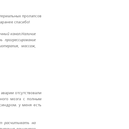
териальных пролапсов
Заранее спасибо!
очный канал.Наличие
ь прогрессирование
иотерапия, массаж,
е аварии отсутствовали
нного мозга с полным
синдром. у меня есть
яет расчитывать на
илитация пациентов