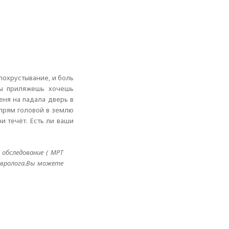
похрустывание, и боль
ты приляжешь хочешь
еня на падала дверь в
 прям головой в землю
и течёт. Есть ли ваши
обследование ( МРТ
невролога.Вы можете