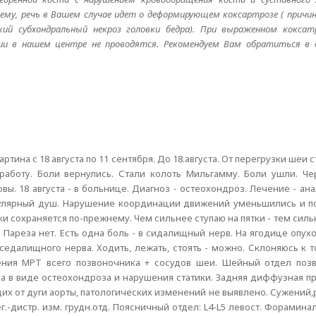
сему, речь в Вашем случае идет о деформирующем коксартрозе ( прич
кий субхондральный некроз головки бедра). При выраженном коксат
ции в нашем центре не проводятся. Рекомендуем Вам обратиться в 
тина с 18 августа по 11 сентября. До 18.августа. От перегрузки шеи с
аботу. Боли вернулись. Стали колоть Мильгамму. Боли ушли. Че
ы. 18 августа - в больнице. Диагноз - остеохондроз. Лечение - ана
ркулярный душ. Нарушение координации движений уменьшились и п
ки сохраняется по-прежнему. Чем сильнее ступаю на пятки - тем силь
 Пареза нет. Есть одна боль - в сидалищный нерв. На ягодице опухо
 седалищного нерва. Ходить, лежать, стоять - можно. Склоняюсь к т
лючения МРТ всего позвоночника + сосудов шеи. Шейный отдел поз
 в виде остеохондроза и нарушения статики. Задняя диффузная пр
ящих от дуги аорты, патологических изменений не выявлено. Сужени
ег.-дистр. изм. грудн.отд. Поясничный отдел: L4-L5 левост. Форамин