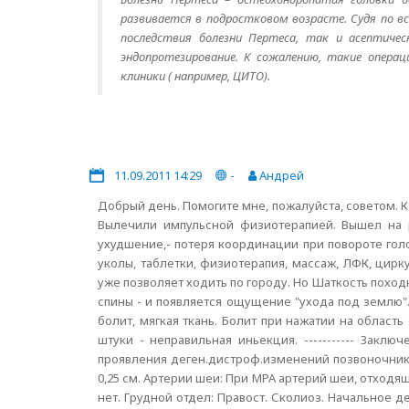
развивается в подростковом возрасте. Судя по в
последствия болезни Пертеса, так и асептичес
эндопротезирование. К сожалению, такие опера
клиники ( например, ЦИТО).
11.09.2011 14:29
-
Андрей
Добрый день. Помогите мне, пожалуйста, советом. Кар
Вылечили импульсной физиотерапией. Вышел на р
ухудшение,- потеря координации при повороте голов
уколы, таблетки, физиотерапия, массаж, ЛФК, ци
уже позволяет ходить по городу. Но Шаткость поход
спины - и появляется ощущение "ухода под землю".
болит, мягкая ткань. Болит при нажатии на область
штуки - неправильная иньекция. ----------- Зак
проявления деген.дистроф.изменений позвоночника
0,25 см. Артерии шеи: При МРА артерий шеи, отход
нет. Грудной отдел: Правост. Сколиоз. Начальное д