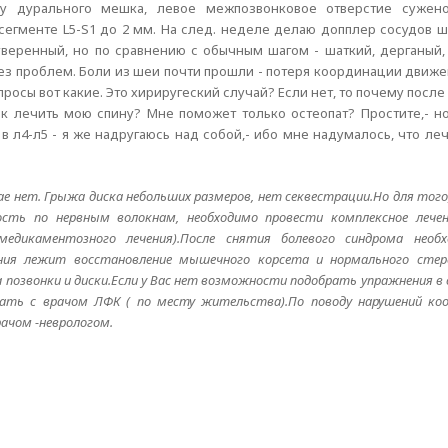
 дурального мешка, левое межпозвонковое отверстие сужено
сегменте L5-S1 до 2 мм. На след. неделе делаю допплер сосудов ш
уверенный, но по сравнению с обычным шагом - шаткий, дерганый, 
без проблем. Боли из шеи почти прошли - потеря координации движ
росы вот какие. Это хириругеский случай? Если нет, то почему посл
к лечить мою спину? Мне поможет только остеопат? Простите,- но
в л4-л5 - я же надругаюсь над собой,- ибо мне надумалось, что леч
чае нет. Грыжа диска небольших размеров, нет секвестрации.Но для то
сть по нервным волокнам, необходимо провести комплексное лечен
медикаментозного лечения).После снятия болевого синдрома необ
чения лежит восстановление мышечного корсета и нормального сте
 позвонки и диски.Если у Вас нет возможности подобрать упражнения в
ать с врачом ЛФК ( по месту жительства).По поводу нарушений ко
ачом -неврологом.