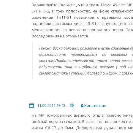
Здравствуйте!Скажите , что делать..Маме 49 лет. 
Е-1 и Е-2, в трех прлоскостях, на фоне сглажен
изменения Th11-S1 позвонков с краевыми кост
заднебоковая грыжа диска L5-S1, выступающего в 
мешка и корешка левого позвоночного нерва. Пат
исследования не отмечается.
Грыжа диска больших размеров и есть сдавление 
восстановить проводимость по нервным во
массаж).Продолжительность этого этапа лечен
подключить ЛФК в щадящем режиме ( под набл
симптоматики ( стойкий болевой синдром, парез ко
11.09.2011 13:23
-
Константин
На МР томограммах шейного отдла позвоночника 
шейный лордоз сглажен. Высота тел позвонков не
диска С6-С7 до 2мм. Деформация дурального ме