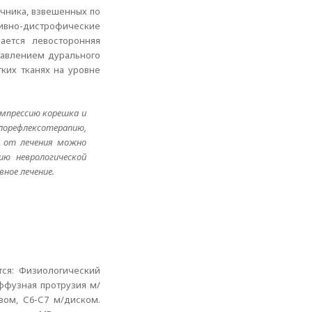
очника, взвешенных по
тивно-дистрофические
ается левосторонняя
сдавлением дурального
ких тканях на уровне
омпрессию корешка и
рефлексотерапию,
е от лечения можно
ю неврологической
ное лечение.
тся: Физиологический
ффузная протрузия м/
ом, С6-С7 м/диском.