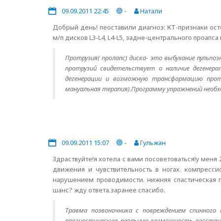
09.09.2011 22:45
-
Натали
Добрый день! пеоставили диагноз: КТ-признаки ос
м/п дисков L3-L4, L4-L5, задне-центрального проапса
Протрузия( пролапс) диска- это выбухание пульпо
протрузий свидетельствует о наличие дегенера
дегенерации и возможную трансформацию протр
мануальная терапия).Программу упражнений необх
09.09.2011 15:07
-
Гульжан
Здраствуйте!я хотела с вами посоветоваться!у меня 
движения и чувствительность в ногах. компресс
нарушением проводимости. нижняя спастическая п
шанс? жду ответа.заранее спасибо.
Травма позвоночника с повреждением спинного
прогностическую реальную возможность восстано