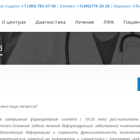
й стадион:
+7 (495) 783-57-00
|
Беляево:
+7(495)779-20-20
|
Марьино:
+7(
О центрах
Диагностика
Лечение
ЛФК
Пацие
3
можно еще лечится?
е завершения формирования скелета ( 18-20 лет) рассчитывать
стоит.Основная задача лечения деформирующих заболеваний позвоночн
дальнейшую деформацию и сохранить функциональность позвоночни
ематических занятий на тренажерах и гимнастики ( программу упр