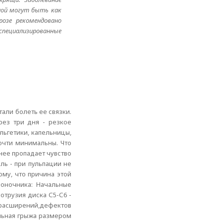
иной могут быть как
розе рекомендовано
специализированные
тали болеть ее связки.
рез три дня - резкое
льгетики, капельницы,
очти минимальны. Что
нее пропадает чувство
ль - при пульпации не
ому, что причина этой
воночника: Начальные
отрузия диска С5-С6 -
й,расширений,дефектов
альная грыжа размером