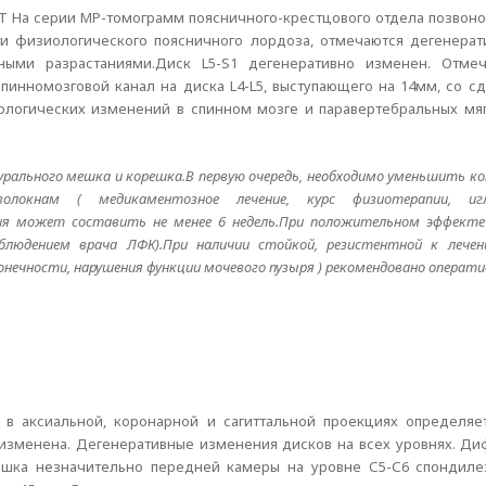
МРТ На серии МР-томограмм поясничного-крестцового отдела позвон
ости физиологического поясничного лордоза, отмечаются дегенера
ными разрастаниями.Диск L5-S1 дегенеративно изменен. Отмеч
спинномозговой канал на диска L4-L5, выступающего на 14мм, со 
ологических изменений в спинном мозге и паравертебральных мяг
дурального мешка и корешка.В первую очередь, необходимо уменьшить к
локнам ( медикаментозное лечение, курс физиотерапии, игло
ия может составить не менее 6 недель.При положительном эффект
юдением врача ЛФК).При наличии стойкой, резистентной к лечени
нечности, нарушения функции мочевого пузыря ) рекомендовано оператив
в аксиальной, коронарной и сагиттальной проекциях определяе
 изменена. Дегенеративные изменения дисков на всех уровнях. Ди
шка незначительно передней камеры на уровне С5-С6 спондилез