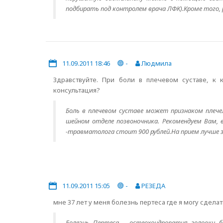
подбирать под контролем врача ЛФК).Кроме того, р
11.09.2011 18:46
-
Людмила
Здравствуйте. При боли в плечевом суставе, к 
консультация?
Боль в плечевом суставе может признаком плече
шейном отделе позвоночника. Рекомендуем Вам, 
-травматолога стоит 900 рублей.На прием лучше 
11.09.2011 15:05
-
РЕЗЕДА
мне 37 лет у меня болезнь пертеса где я могу сдела
Болезнь Пертеса – остеохондропатия головки б