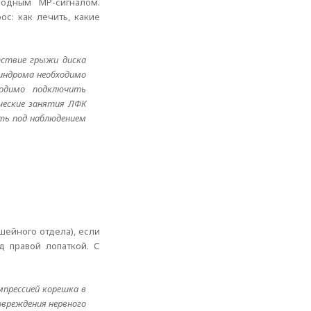
родным МР-сигналом.
с: как лечить, какие
тствие грыжи диска
синдрома необходимо
ходимо подключить
ческие занятия ЛФК
ть под наблюдением
шейного отдела), если
д правой лопаткой. С
мпрессией корешка в
овреждения нервного