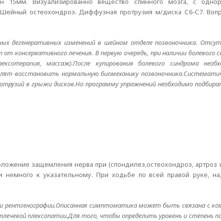
ен 15мм. Визуализированно вещество спинного мозга, с одно
Шейный остеохондроз. Диффузная протрузия м/диска С6-С7. Вопро
ых дегенеративных изменений в шейном отделе позвоночника. Отсу
от консервативного лечения. В первую очередь, при наличии болевого 
ексотерапия, массаж).После купирования болевого синдрома необ
волят восстановить нормальную биомеханику позвоночника.Системати
трузий в грыжи дисков.Но программу упражнений необходимо подбира
оложение защемления нерва при (спондилез,остеохондроз, артроз 
 немного к указательному. При ходьбе по всей правой руке, на
нии рентгенографии.Описанная симптоматика может быть связана с ко
плечевой плексопатии.Для того, чтобы определить уровень и степень п