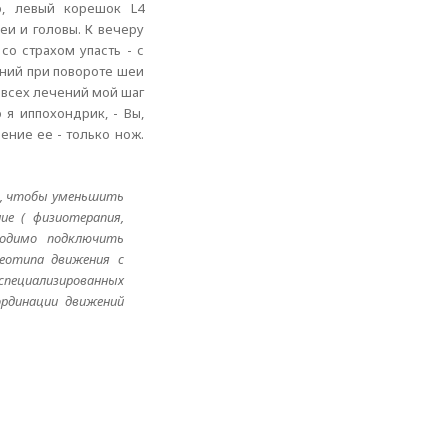
, левый корешок L4
еи и головы. К вечеру
со страхом упасть - с
ений при повороте шеи
е всех лечений мой шаг
 я иппохондрик, - Вы,
ение ее - только нож.
го, чтобы уменьшить
ие ( физиотерапия,
ходимо подключить
реотипа движения с
 специализированных
ординации движений