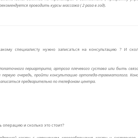
екомендуется проводить курсы массажа ( 2 раза в год).
какому специалисту нужно записаться на консультацию ? И ско
лопаточного периартрита, артроза плечевого сустава или быть связа
в первую очередь, пройти консультацию ортопеда-травматолога. Кон
записаться предварительно по телефонам центра.
ть операцию и сколько это стоит?
едренной кости с нарушением кровообращения кости и суставного 