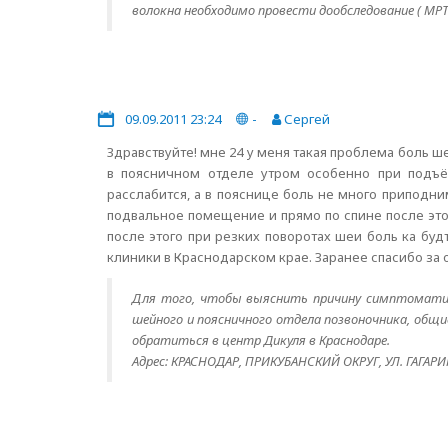
волокна необходимо провести дообследование ( МРТ
09.09.2011 23:24
-
Сергей
Здравствуйте! мне 24 у меня такая проблема боль ш
в поясничном отделе утром особенно при подъё
расслабится, а в пояснице боль не много приподни
подвальное помещение и прямо по спине после этог
после этого при резких поворотах шеи боль ка буд
клиники в Краснодарском крае. Заранее спасибо за о
Для того, чтобы выяснить причину симптоматики
шейного и поясничного отдела позвоночника, общ
обратиться в центр Дикуля в Краснодаре.
Адрес: КРАСНОДАР, ПРИКУБАНСКИЙ ОКРУГ, УЛ. ГАГАРИНА,