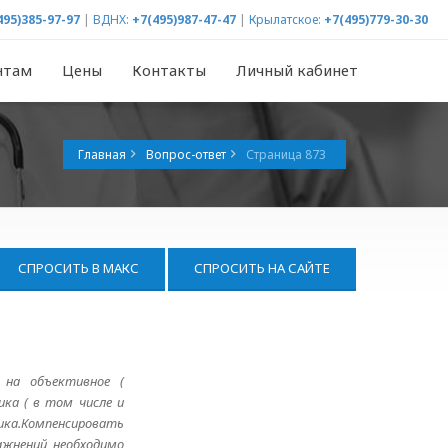
495)385-97-97
|
ВДНХ:
+7(495)987-47-47
|
Крылатское:
+7(495)779-30-30
нтам
Цены
Контакты
Личный кабинет
Главная
Вопрос-ответ
Страница 873
СПРОСИТЬ В МАКС
СПРОСИТЬ НА САЙТЕ
 на объективное (
ика ( в том числе и
ка.Компенсировать
ажнений необходимо