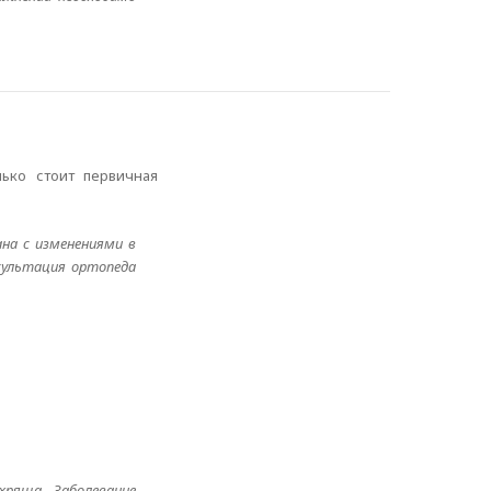
лько стоит первичная
на с изменениями в
сультация ортопеда
хряща. Заболевание