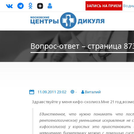
ЗАПИСЬ НА ПРИЕМ
Водны
Вопрос-ответ – страница 87
11.09.2011 23:02
-
Виталий
Здравствуйте у меня кифо-сколиоз.Мне 21 год,воз
Единственное, что нужно понимать что посл
рентгенологическое) уменьшение искривления не 
кифосколиоза) у взрослых это приостановить 
нарушенную биомеханику можно с помощью сист