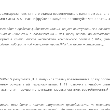
теохондроза поясничного отдела позвоночника с наличием заднела
 м/п диска L5-S1. Расшифруйте пожалуйста, посоветуйте что делать... 
зного ядра в пределах фиброзного кольца, но уже выступающее в позвон
тивных изменений в позвоночника и для того, чтобы приостановит
узий в грыжи дисков необходимо комплексное лечение ( ЛФК, физ
одимо подбирать под контролем врача ЛФК ( по месту жительства).
29.06.07в результате ДТП получила травму позвоночника. сразу посл
ионно- оскольчатый перелом- вывих Th11 позвонка с ушибом спи
араплегия, нарушение функции тазовых органов, вертеброгенный 
 мозга, тем более с полным нарушением проводимости, не позвол
вления функции нижних конечностей и функции органов малого . Реаб