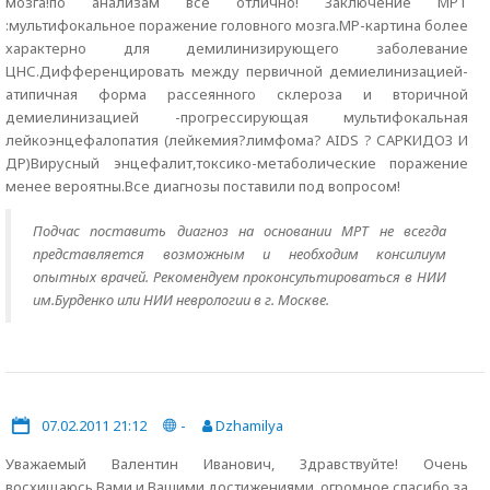
мозга!по анализам все отлично! Заключение МРТ
:мультифокальное поражение головного мозга.МР-картина более
характерно для демилинизирующего заболевание
ЦНС.Дифференцировать между первичной демиелинизацией-
атипичная форма рассеянного склероза и вторичной
демиелинизацией -прогрессирующая мультифокальная
лейкоэнцефалопатия (лейкемия?лимфома? AIDS ? САРКИДОЗ И
ДР)Вирусный энцефалит,токсико-метаболические поражение
менее вероятны.Все диагнозы поставили под вопросом!
Подчас поставить диагноз на основании МРТ не всегда
представляется возможным и необходим консилиум
опытных врачей. Рекомендуем проконсультироваться в НИИ
им.Бурденко или НИИ неврологии в г. Москве.
07.02.2011 21:12
-
Dzhamilya
Уважаемый Валентин Иванович, Здравствуйте! Очень
восхищаюсь Вами и Вашими достижениями, огромное спасибо за