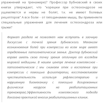
упражнений на тренажере)? Профессор Бубновский в своих
книгах утверждает, что "корешки при остеохондрозе не
ущемляются и нервы не болят, т.к. не имеют болевых
рецепторов" А все боли - от гиподинамии мышц. Вы применяете
специальные упражнения для лечения остеохондроза или
грыжи?
Формат раздела не позволяет нам вступать в заочную
дискуссию с точкой зрения Бубновского. Механизм
возникновения болей при компрессии во всем мире имеет
определенные патогенетические звенья. Доктор Бубновский
вправе иметь свою точку зрения отличную от взглядов
мировой медицины. В нашем центре лечение комплексное -
патогенетическое ( мы снимаем отек и воспаление при
компрессии с помощью физиотерапии, восстанавливаем
чувствительность используя рефлексотерапию и
нарушенную биомеханику с помощью дозированных
физических нагрузок на реабилитационных
тренажерах).Эффективность комплексного подхода
доказана практикой многих реабилитационных клиник.