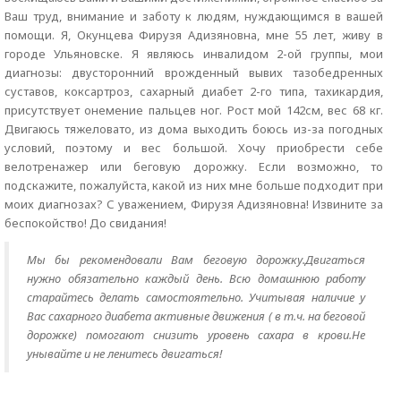
Ваш труд, внимание и заботу к людям, нуждающимся в вашей
помощи. Я, Окунцева Фирузя Адизяновна, мне 55 лет, живу в
городе Ульяновске. Я являюсь инвалидом 2-ой группы, мои
диагнозы: двусторонний врожденный вывих тазобедренных
суставов, коксартроз, сахарный диабет 2-го типа, тахикардия,
присутствует онемение пальцев ног. Рост мой 142см, вес 68 кг.
Двигаюсь тяжеловато, из дома выходить боюсь из-за погодных
условий, поэтому и вес большой. Хочу приобрести себе
велотренажер или беговую дорожку. Если возможно, то
подскажите, пожалуйста, какой из них мне больше подходит при
моих диагнозах? С уважением, Фирузя Адизяновна! Извините за
беспокойство! До свидания!
Мы бы рекомендовали Вам беговую дорожку.Двигаться
нужно обязательно каждый день. Всю домашнюю работу
старайтесь делать самостоятельно. Учитывая наличие у
Вас сахарного диабета активные движения ( в т.ч. на беговой
дорожке) помогают снизить уровень сахара в крови.Не
унывайте и не ленитесь двигаться!