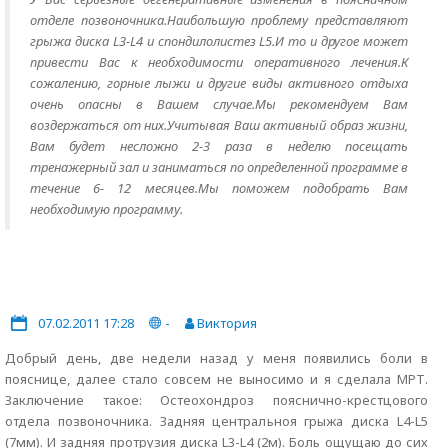
отделе позвоночника.Наибольшую проблему представляют
грыжа диска L3-L4 и спондилолистез L5.И то и другое может
привести Вас к необходимости оперативного лечения.К
сожалению, горные лыжи и другие виды активного отдыха
очень опасны в Вашем случае.Мы рекомендуем Вам
воздержаться от них.Учитывая Ваш активный образ жизни,
Вам будет несложно 2-3 раза в неделю посещать
тренажерный зал и заниматься по определенной программе в
течение 6- 12 месяцев.Мы поможем подобрать Вам
необходимую программу.
07.02.2011 17:28
-
Виктория
Добрый день, две недели назад у меня появились боли в
пояснице, далее стало совсем не выносимо и я сделала МРТ.
Заключение такое: Остеохондроз пояснично-крестцового
отдела позвоночника. Задняя центральноя грыжа диска L4-L5
(7мм). И задняя протрузия диска L3-L4 (2м). Боль ощущаю до сих