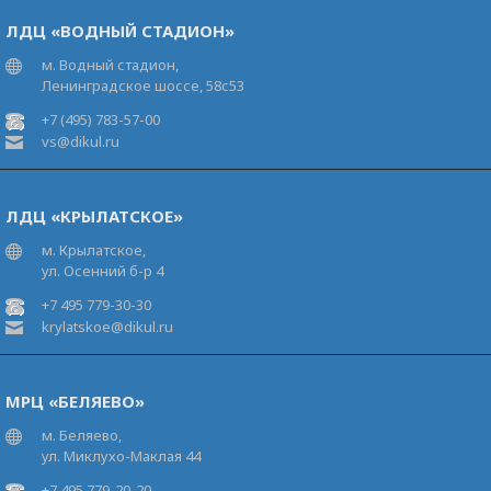
ЛДЦ «ВОДНЫЙ СТАДИОН»
м. Водный стадион,
Ленинградское шоссе, 58с53
+7 (495) 783-57-00
vs@dikul.ru
ЛДЦ «КРЫЛАТСКОЕ»
м. Крылатское,
ул. Осенний б-р 4
+7 495 779-30-30
krylatskoe@dikul.ru
МРЦ «БЕЛЯЕВО»
м. Беляево,
ул. Миклухо-Маклая 44
+7 495 779-20-20