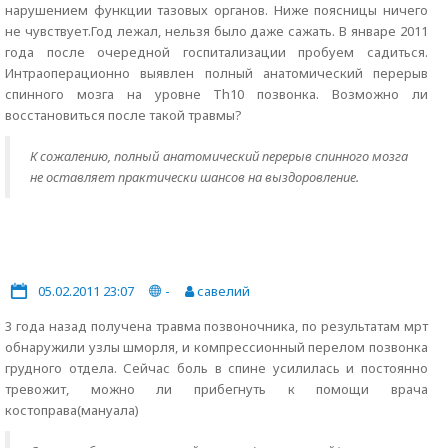
нарушением функции тазовых органов. Ниже поясницы ничего
не чувствует.Год лежал, нельзя было даже сажать. В январе 2011
года после очередной госпитализации пробуем садиться.
Интраоперационно выявлен полный анатомический перерыв
спинного мозга на уровне Тh10 позвонка. Возможно ли
восстановиться после такой травмы?
К сожалению, полный анатомический перерыв спинного мозга
не оставляет практически шансов на выздоровление.
05.02.2011 23:07
-
савелий
3 года назад получена травма позвоночника, по результатам мрт
обнаружили узлы шморля, и компрессионный перелом позвонка
грудного отдела. Сейчас боль в спине усилилась и постоянно
тревожит, можно ли прибегнуть к помощи врача
костоправа(мануала)