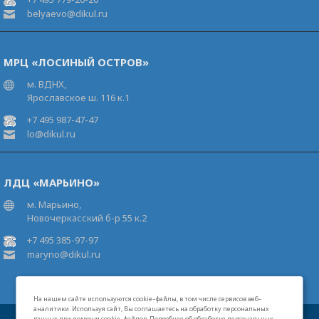
belyaevo@dikul.ru
МРЦ «ЛОСИНЫЙ ОСТРОВ»
м. ВДНХ,
Ярославское ш. 116 к.1
+7 495 987-47-47
lo@dikul.ru
ЛДЦ «МАРЬИНО»
м. Марьино,
Новочеркасский б-р 55 к.2
+7 495 385-97-97
maryno@dikul.ru
На нашем сайте используются cookie–файлы, в том числе сервисов веб–
аналитики. Используя сайт, Вы соглашаетесь на обработку персональных
данных при помощи cookie–файлов. Подробнее об обработке персональных