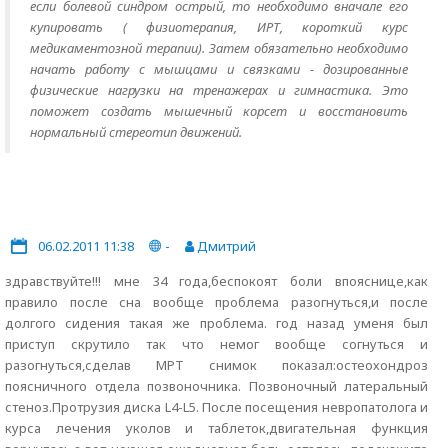
если болевой синдром острый, то необходимо вначале его
купировать ( физиотерапия, ИРТ, короткий курс
медикаментозной терапии). Затем обязательно необходимо
начать работу с мышцами и связками - дозированные
физические нагрузки на тренажерах и гимнастика. Это
поможет создать мышечный корсет и восстановить
нормальный стереотип движений.
06.02.2011 11:38
-
Дмитрий
здравствуйте!!! мне 34 года,беспокоят боли впояснице,как
правило после сна вообще проблема разогнуться,и после
долгого сидения такая же проблема. год назад уменя был
приступ скрутило так что немог вообще согнуться и
разогнуться,сделав МРТ снимок показал:остеохондроз
поясничного отдела позвоночника. Позвоночный латеральный
стеноз.Протрузия диска L4-L5. После посещения невропатолога и
курса лечения уколов и таблеток,двигательная функция