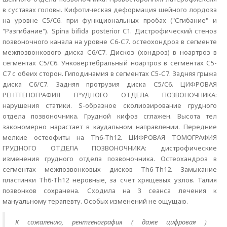
в суставах головы. Кифотическая деформация шейного лордоза
на уровне С5/C6. при функциональных пробах ("Сгибание" и
"Разгибание"). Spina bifida posterior C1. Дистрофический стеноз
позвоночного канала на уровне С6-С7. остеохондроз в сегменте
межпозвонкового диска С6/C7. Дискоз (хондроз) в ноартроз в
сегментах С5/C6. Унковертебральный ноартроз в сегментах С5-
С7 с обеих сторон. Гиподинамия в сегментах С5-С7. Задняя грыжа
диска С6/C7. Задняя протрузия диска С5/C6. ЦИФРОВАЯ
РЕНТГЕНОГРАФИЯ ГРУДНОГО ОТДЕЛА ПОЗВОНОЧНИКА:
нарушения статики. S-образное сколиозирование грудного
отдела позвоночника. Грудной кифоз сглажен. Высота тел
закономерно нарастает в каудальном направлении. Передние
мелкие остеофиты на Th6-Th12. ЦИФРОВАЯ ТОМОГРАФИЯ
ГРУДНОГО ОТДЕЛА ПОЗВОНОЧНИКА: дистрофические
изменения грудного отдела позвоночника. Остеохандроз в
сегментах межпозвонковых дисков Th6-Th12. Замыкание
пластинки Th6-Th12 неровные, за счет хрящевых узлов. Талия
позвонков сохранена. Сходила на 3 сеанса лечения к
мануальному терапевту. Особых изменений не ощущаю.
К сожалению, рентгенография ( даже цифровая )