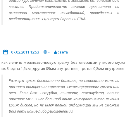
общий курс лечения длительный и занимает от 6 недель до 6
месяцев. Продолжительность лечения просчитана на
основании многолетних исследований, проведенных в
реабилитационных центрах Европы и США.
07.02.2011 12:53
-
света
как лечить межпозвонковую грыжу без операции у моего мужа
их 3 ,одна 1,5см ,другая 09мм внутренняя, третья 0,8мм внутреняя
Размеры грыж достаточно большие, но непонятно есть ли
признаки компрессии корешков, секвестрированы грыжи или
нет. Если Вам нетрудно, вышлите, пожалуйста, полное
описание МРТ. У нас большой опыт консервативного лечения
грыж дисков, но не имея полной информации мы не сможем
Вам дать какие-либо рекомендации.