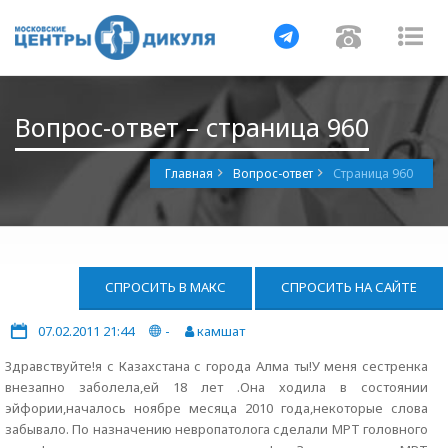
Навигация
Навигац
На
Вопрос-ответ – страница 960
Главная
Вопрос-ответ
Страница 960
СПРОСИТЬ В МАКС
СПРОСИТЬ НА САЙТЕ
07.02.2011 21:44
-
камшат
Здравствуйте!я с Казахстана с города Алма ты!У меня сестренка
внезапно заболела,ей 18 лет .Она ходила в состоянии
эйфории,началось ноябре месяца 2010 года,некоторые слова
забывало. По назначению невропатолога сделали МРТ головного