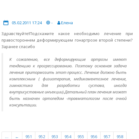
05.02.2011 17:24
-
Елена
Здравствуйте!Подскажите какое необходимо лечение при
правостороннем деформирующем гонартрозе второй степени?
Заранее спасибо
К сожалению, все деформирующие артрозы имеют
тенденцию к прогрессированию. Поэтому основная задача
лечения притормозить этот процесс. Лечение должно быть
комплексным ( физиотерапия, медикаментозное лечение,
гимнастика для разработки сустава, иногда
внутрисуставные инъекции).Детальный план лечения может
быть назначен ортопедом -травматологом после очной
консультации.
…
←
951
952
953
954
955
956
957
958