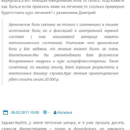
вернулась,а вот ноющая ежедневная боль осталась. подскажите
как быть,и если приехать квам на лечение,то сколько примерно
будетстоить курс лечения? с уважением Дмитрий.
Хронические боли связаны не только с измененими в тканях
источниках боли, но и фиксацией в центральной нервной
системе ( так называемой матрице памяти
патологического состояния). Учитывая что хронические
боли у Вас недавно, то лечение может быть не очень
длительным.Мы бы рекомендовали Вам физические
дозированные нагрузки и курс иглорефлексотерапии. Такое
сочетание, по нашему опыту, дает хорошие результаты в
аналогичных Вашему случаях.Курс лечения ориентировочно
удет стоить около 20 000 р.
06.02.2011 10:00
-
Наталья
Здравствуйте, у меня пяточная шпора, и я уже прошла десять
сеансов физиотерапии – лазер и фонофорез, но никакого