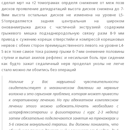
сделал мрт на т2 томограмах опрделя снижение от меж позв
дисков проявление дегидратаций высота дисков снижена до 7-
8мм высота остальных дисков не изменена на уровне L5-
S1определяется задняя центральная на широком
онованиигрыжа диска с частичной экструзией содержим
грыжевого мешка подэаднюродольную связку разм 8-9 мм
привод к сужению корешк отверстийи и компрессй корешковых
нервов с обеих сторон преимущественного левого. на уровне L4-
5 все тоже самое тока размер грыжи 6-7 мм онемение половины
ступни и выпал ахилов рефлекс и несильная боль при сидении
как будто зажат седаличный нерв проделал уколы не легче
стало можно ли обоитись без операций
Наличие у Вас нарушений чувствительности
свидетельствует о механическом давлении на нервные
волокна и это серьезная проблема, которая может привести
к оперативному лечению. Но при адекватном комплексном
лечении этого можно избежать.Начать необходимо с
иглорефлексотерапии и физиотерапии ( курс 2-3 недели)
затем обязательно подключаются занятия на тренажерах и
5-6 сеансов мануальной терапии. Вы должны понимать, что