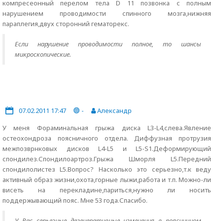
компресеонный перелом тела D 11 позвонка с полным
нарушением проводимости спинного мозга,нижняя
параплегия,двух сторонний гематорекс.
Если нарушение проводимости полное, то шансы
микроскопические.
07.02.2011 17:47
-
Александр
У меня Фораминальная грыжа диска L3-L4,слева.Явление
остеохондроза поясничного отдела. Диффузная протрузия
межпозврнковых дисков L4-L5 и L5-S1.Деформирующий
спондилез.Спондилоартроз.Грыжа Шморля L5.Передний
спондилолистез L5.Вопрос? Насколько это серьезно,т.к веду
активный образ жизни,охота,горные лыжи,работа и т.п. Можно-ли
висеть на перекладине,париться,нужно ли носить
поддержывающий пояс. Мне 53 года.Спасибо.
У Вас серьезные дегенеративные изменения в поясничном