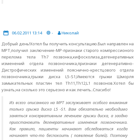
06.02.2011 13:14
-
Николай
Добрый день!Хотел бы получить консультацию.Был направлен на
МРТ,получил заключение-МР-признаки старого компрессионого
перелома тела Th7 позвонка,кифосколиза,дегенеративных
изменений отдела позвоночника,признаки дегенеративно-
Дистрофических изменений пояснично-крестцового отдела
позвоночника,грыжи диска L5-S1,Имеются грыжи Шморля
замыкательных пластин тел Th11,Th12,L1 позвонов.Хотел бы
узнать,на сколько это серьезно и как лечить..Спасибо!
Из всего описанного на МРТ заслуживает особого внимания
только грыжа диска L5 -S1. Вам обязательно необходимо
заняться консервативным лечением грыжи диска, а заодно
приостановить дегенеративные изменения позвоночника.
Как правило, пациенты начинают обследоваться когда
начинает что-то беспокоить ( появление болей). Поэтому