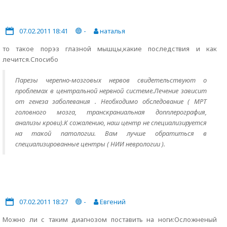
07.02.2011 18:41
-
наталья
то такое порэз глазной мышцы,какие последствия и как
лечится.Спосибо
Парезы черепно-мозговых нервов свидетельствуют о
проблемах в центральной нервной системе.Лечение зависит
от генеза заболевания . Необходимо обследование ( МРТ
головного мозга, транскраниальная допплерография,
анализы крови).К сожалению, наш центр не специализируется
на такой патологии. Вам лучше обратиться в
специализированные центры ( НИИ неврологии ).
07.02.2011 18:27
-
Евгений
Можно ли с таким диагнозом поставить на ноги:Осложненый