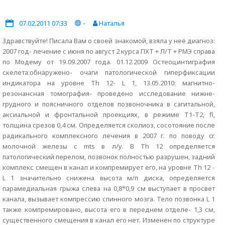
07.02.2011 07:33
-
Наталья
Здравствуйте! Писала Вам о своей знакомой, взяла у неё диагноз:
2007 год- лечение с июня по август 2 курса ПХТ + Л/Т + РМЭ справа
по Модему от 19.09.2007 года. 01.12.2009 Остеоцинтиграфия
скелета:обнаружено- очаги патологической гиперфиксации
индикатора на уровне Th 12- L 1, 13.05.2010: магнитно-
резонансная томография- проведено исследование нижне-
грудного и поясничного отделов позвоночника в сагитальной,
аксиальной и фронтальной проекциях, в режиме Т1-Т2, fl,
толщина срезов 0,4 см. Определяется сколиоз, сосотояние после
радикального комплексного лечения в 2007 г. по поводу cr.
молочной железы с mts в л/у. В Th 12 определяется
патологический перелом, позвонок полностью разрушен, задний
комплекс смещен в канал и компремирует его, на уровне Th 12 -
L 1 значительно снижена высота м/п диска, определяется
парамедиальная грыжа слева на 0,8*0,9 см выступает в просвет
канала, вызывает компрессию спинного мозга. Тело позвонка L 1
также компремировано, высота его в переднем отделе- 1,3 см,
существенного смещения в канал его нет. Изменен по структуре