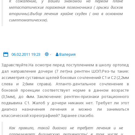
К сожалению, у Вашей знакомой на первом плане
метастатические поражения позвоночника ( грыжи дисков
вторичны).Выбор лечения крайне скуден ( оно в основном
симптоматическое).
06.02.2011 19:23
-
Валерия
Здравствуйте.На осмотре перед поступлением в школу ортопед
дал направление дочери (7 лет)на рентген ШОП.Рез-ты такие:
ассиметрия суставных щелей боковых сочленений С1 и С2 (2,2мм
слева и 2,6мм справа). Атланто-дентальное сочленение в
боковой проекции соответствует норме в данном возрасте
(3,5мм), до 4мм. Заключение: рентген-признаки ротационного
подвывиха С1. Жалоб у дочери никаких нет. Требует ли этот
диагноз назначения лечения и можно ли заниматься
классической хореографией? Заранее спасибо.
Как правило, такой диагноз не требует лечения и не
ограничивает физическую активность( в том числе и