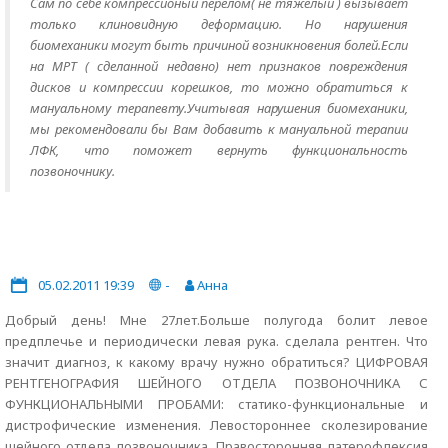
Сам по себе компрессионый перелом( не тяжелый ) вызывает
только клиновидную деформацию. Но нарушения
биомеханики могут быть причиной возникновения болей.Если
на МРТ ( сделанной недавно) нет признаков повреждения
дисков и компрессии корешков, то можно обратиться к
мануальному терапевту.Учитывая нарушения биомеханики,
мы рекомендовали бы Вам добавить к мануальной терапии
ЛФК, что поможет вернуть функциональность
позвоночнику.
05.02.2011 19:39
-
Анна
Добрый день! Мне 27лет.Больше полугода болит левое
предплечье и периодически левая рука. сделала рентген. Что
значит диагноз, к какому врачу нужно обратиться? ЦИФРОВАЯ
РЕНТГЕНОГРАФИЯ ШЕЙНОГО ОТДЕЛА ПОЗВОНОЧНИКА С
ФУНКЦИОНАЛЬНЫМИ ПРОБАМИ: статико-функциональные и
дистрофические изменения. Левостороннее сколезирование
шейного отдела позвоночника. Правосторонняя латерофлексия