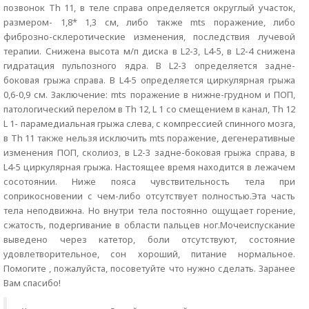
позвонок Th 11, в теле справа определяется округлый участок,
размером- 1,8* 1,3 см, либо также mts поражение, либо
фиброзно-склеротические изменения, последствия лучевой
терапии. Снижена высота м/п диска в L2-3, L4-5, в L2-4 снижена
гидратация пульпозного ядра. В L2-3 определяется задне-
боковая грыжа справа. В L4-5 определяется циркулярная грыжа
0,6-0,9 см. Заключение: mts поражение в нижне-грудном и ПОП,
патологический перелом в Th 12, L 1 со смещением в канал, Th 12
L 1- парамедиальная грыжа слева, с компрессией спинного мозга,
в Th 11 также нельзя исключить mts поражение, дегенеративные
изменения ПОП, сколиоз, в L2-3 задне-боковая грыжа справа, в
L4-5 циркулярная грыжа. Настоящее время находится в лежачем
сосотоянии. Ниже пояса чувствительность тела при
соприкосновении с чем-либо отсутствует полностью.Эта часть
тела неподвижна. Но внутри тела постоянно ощущает горение,
сжатость, подергивание в области пальцев ног.Мочеиспускание
выведено через катетор, боли отсутствуют, состояние
удовлетворительное, сон хороший, питание нормальное.
Помогите , пожалуйста, посоветуйте что нужно сделать. Заранее
Вам спасибо!