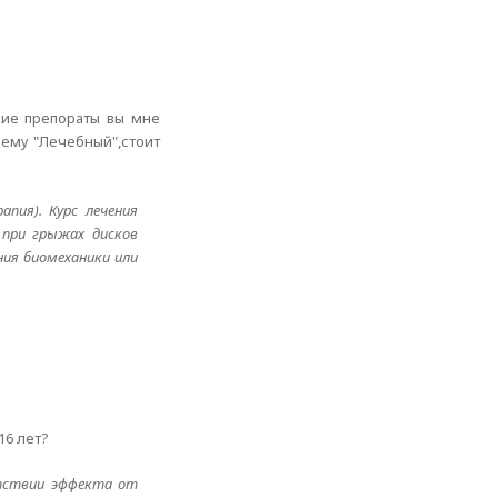
кие препораты вы мне
оему "Лечебный",стоит
пия). Курс лечения
 при грыжах дисков
ния биомеханики или
16 лет?
утствии эффекта от