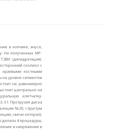
ние в копчике, анусе,
му. На полученных МР-
Т2ВИ (дегидратация).
восторонний сколиоз с
ы краевыми костными
ы на уровне сегментов
ыстоит не равномерно
выстоит центрально на
ральную клетчатку.
5-S1. Протрузия диска
нъекции №20, структум
екции, свечи кеторал).
 сделала 4 процедуры,
ление и напряжение в