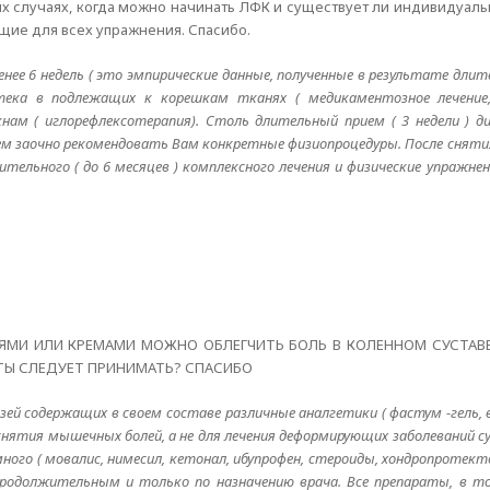
х случаях, когда можно начинать ЛФК и существует ли индивидуал
щие для всех упражнения. Спасибо.
нее 6 недель ( это эмпирические данные, полученные в результате длит
ека в подлежащих к корешкам тканях ( медикаментозное лечение,
ам ( иглорефлексотерапия). Столь длительный прием ( 3 недели ) д
ем заочно рекомендовать Вам конкретные физиопроцедуры. После сняти
ельного ( до 6 месяцев ) комплексного лечения и физические упражнен
ЯМИ ИЛИ КРЕМАМИ МОЖНО ОБЛЕГЧИТЬ БОЛЬ В КОЛЕННОМ СУСТАВЕ
АТЫ СЛЕДУЕТ ПРИНИМАТЬ? СПАСИБО
зей содержащих в своем составе различные аналгетики ( фастум -гель,
ля снятия мышечных болей, а не для лечения деформирующих заболеваний 
го ( мовалис, нимесил, кетонал, ибупрофен, стероиды, хондропротекто
родолжительным и только по назначению врача. Все препараты, в то