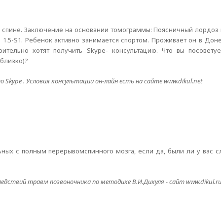
ь в спине. Заключение на основании томограммы: Поясничный лордоз
 диска 1.5-S1. Ребенок активно занимается спортом. Проживает он в До
рительно хотят получить Skype- консультацию. Что вы посовет
 близко)?
Skype . Условия консультации он-лайн есть на сайте www.dikul.net
ных с полным перерывомспинного мозга, если да, были ли у вас с
дствий травм позвоночника по методике В.И.Дикуля - сайт www.dikul.r