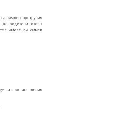
 выпрямлен, протрузия
нецке, родители готовы
уете? Имеет ли смысл
лучаи воостановления
u