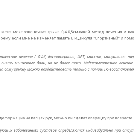
у меня межпозвоночная грыжа 0,4-0,5см.какой метод лечения и ка
моему если мне не изменяет память В.И.Дикуля "Спортивный" и пом
плексное лечение ( ЛФК, физиотерапия, ИРТ, массаж, мануальная тера
 снять мышечные боли, но не более того. Медикаментозное лечение
. На саму грыжу можно воздействовать только с помощью восстановле
деформациа на палцах рук, можно ли сделат операциу при возрасте 
рующих заболеваниях суставов определяются индивидуально при отс