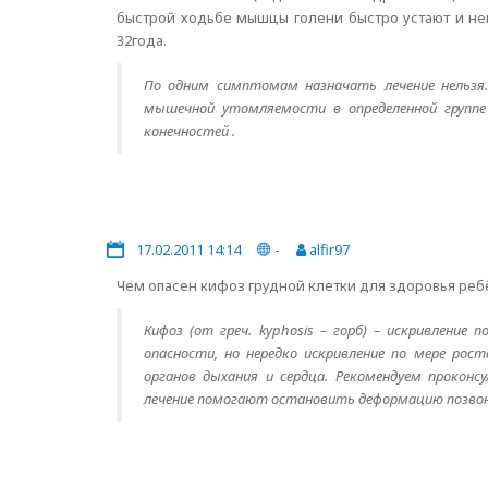
быстрой ходьбе мышцы голени быстро устают и нем
32года.
По одним симптомам назначать лечение нельзя.
мышечной утомляемости в определенной группе
конечностей .
17.02.2011 14:14
-
alfir97
Чем опасен кифоз грудной клетки для здоровья реб
Кифоз (от греч. kyphosis – горб) – искривление
опасности, но нередко искривление по мере ро
органов дыхания и сердца. Рекомендуем проконс
лечение помогают остановить деформацию позвон