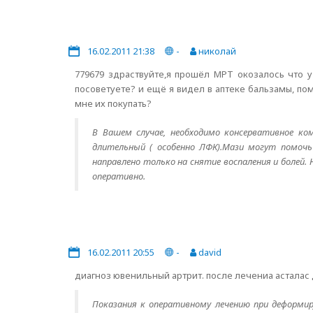
16.02.2011 21:38
-
николай
779679 здраствуйте,я прошёл МРТ окозалось что 
посоветуете? и ещё я видел в аптеке бальзамы, по
мне их покупать?
В Вашем случае, необходимо консервативное ком
длительный ( особенно ЛФК).Мази могут помочь
направлено только на снятие воспаления и болей
оперативно.
16.02.2011 20:55
-
david
диагноз ювенильный артрит. после лечениа асталас 
Показания к оперативному лечению при деформи