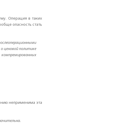
му. Операция в таких
ообще опасность стать
ослеоперационными
 о ценовой политике
в компремированных
ванию неприменима эта
начительна.