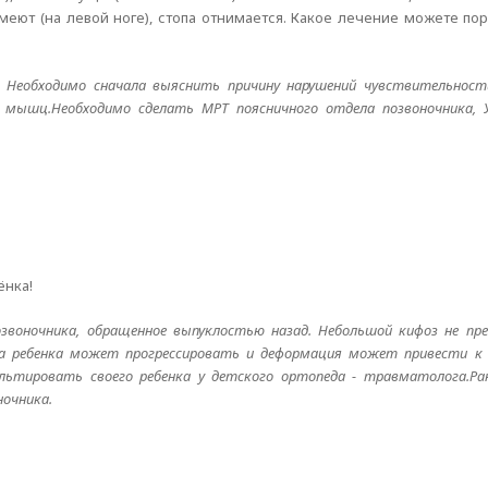
еют (на левой ноге), стопа отнимается. Какое лечение можете по
 Необходимо сначала выяснить причину нарушений чувствительност
 мышц.Необходимо сделать МРТ поясничного отдела позвоночника, 
ёнка!
 позвоночника, обращенное выпуклостью назад. Небольшой кифоз не п
ста ребенка может прогрессировать и деформация может привести к
ультировать своего ребенка у детского ортопеда - травматолога.Ра
очника.