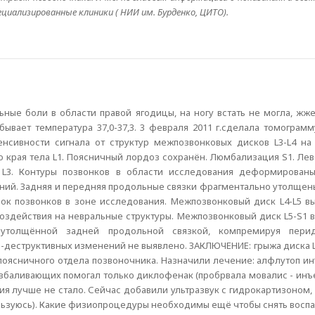
циализированные клиники ( НИИ им. Бурденко, ЦИТО).
льные боли в области правой ягодицы, на ногу встать не могла, жже
бывает температура 37,0-37,3. 3 февраля 2011 г.сделала томограм
сивности сигнала от структур межпозвонковых дисков L3-L4 на 
 края тела L1. Поясничный лордоз сохранён. Люмбализация S1. Ле
 L3. Контуры позвонков в области исследования деформирован
ний. Задняя и передняя продольные связки фрагментально утолщен
нок позвонков в зоне исследования. Межпозвонковый диск L4-L5 в
воздействия на невральные структуры. Межпозвонковый диск L5-S1 
толщённой задней продольной связкой, компремируя периду
-деструктивных изменений не выявлено. ЗАКЛЮЧЕНИЕ: грыжа диска L
поясничного отдела позвоночника. Назначили лечение: алфлутоп и
обезбаливающих помогал только диклофенак (пробрвала мовалис - инъ
я лучше не стало. Сейчас добавили ультразвук с гидрокартизоном,
ьзуюсь). Какие физиопроцедуры необходимы ещё чтобы снять воспа