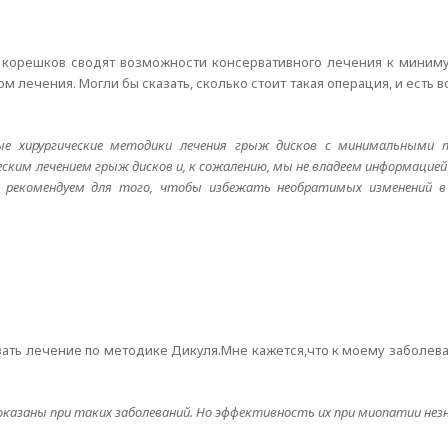
и корешков сводят возможности консервативного лечения к миниму
лечения. Могли бы сказать, сколько стоит такая операция, и есть в
е хирургические методики лечения грыж дисков с минимальными п
ским лечением грыж дисков и, к сожалению, мы не владеем информацией
не рекомендуем для того, чтобы избежать необратимых изменений 
вать лечение по методике Дикуля.Мне кажется,что к моему заболе
оказаны при таких заболеваний. Но эффективность их при миопатии нез