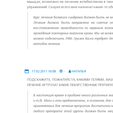
мышцах, возможно ли лечение антибиотиком в таки
упражнений. Скорее всего мне назначат какие-то об
Курс лечения болевого синдрома должен быть не ме
Лечение должно быть направлено на снятие от
восстановлению проводимости по нервным волокн
проведения повторных анализов крови. Мы не мож
можно подключить ЛФК. Грыжа диска требует длит
методов лечения.
17.02.2011 16:08
-
НАТАЛЬЯ
ПОДСКАЖИТЕ, ПОЖАЛУЙСТА, КАКИМИ ГЕЛЯМИ, МАЗ
ЛЕЧЕНИЕ АРТРОЗА? КАКИЕ ЛЕКАРСТВЕННЫЕ ПРЕПАР
В настоящее время в продаже много различных ма
и т.д). Мази и гели предназначены, в основном, д
применяемых для лечения артритов достаточно мно
любого препарата этой группы должен быть неп