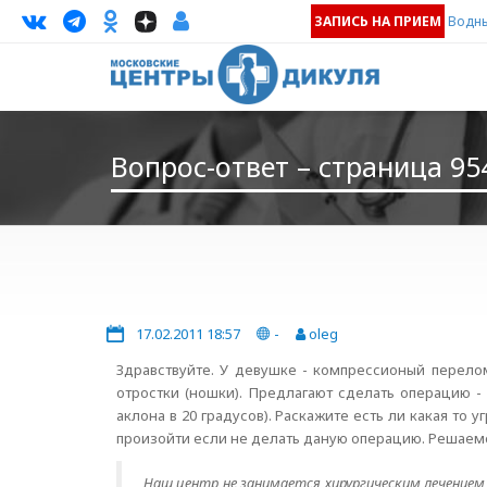
ЗАПИСЬ НА ПРИЕМ
Водны
Вопрос-ответ – страница 95
17.02.2011 18:57
-
oleg
Здравствуйте. У девушке - компрессионый перело
отростки (ношки). Предлагают сделать операцию 
аклона в 20 градусов). Раскажите есть ли какая то
произойти если не делать даную операцию. Решаем
Наш центр не занимается хирургическим лечением