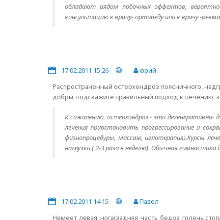
обладают рядом побочных эффектов, вероятно
консультацию к врачу- ортопеду или к врачу -ревм
17.02.2011 15:26
-
юрий
Распространенный остеохондроз поясничного, надг
добры, подскажите правильный подход к лечению. з
К сожалению, остеохондроз - это дегенеративно- 
лечения приостановить прогрессирование и сохр
физиопроцедуры, массаж, иглотерапия).Курсы леч
нагрузки ( 2-3 раза в неделю). Обычная гимнастик
17.02.2011 14:15
-
Павел
Немеет левая нога(задняя часть бедра голень,стоп