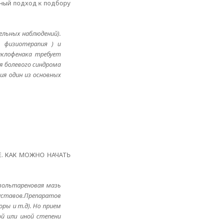
ьный подход к подбору
ельных наблюдений).
 физиотерапия ) и
иклофенака требует
я болевого синдрома
ия один из основных
. КАК МОЖНО НАЧАТЬ
 вольтареновая мазь
суставов.Препаратов
ры и т.д). Но прием
й или иной степени