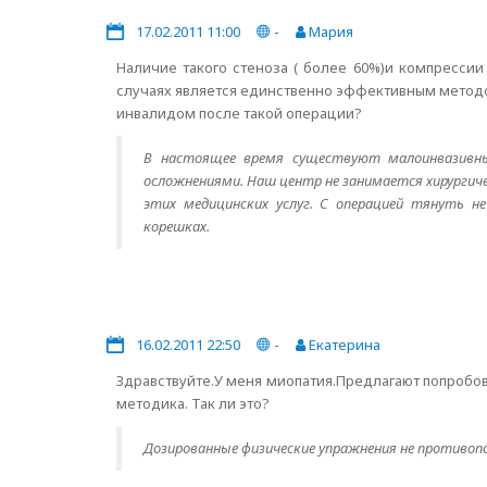
17.02.2011 11:00
-
Мария
Наличие такого стеноза ( более 60%)и компресси
случаях является единственно эффективным методом 
инвалидом после такой операции?
В настоящее время существуют малоинвазивны
осложнениями. Наш центр не занимается хирургиче
этих медицинских услуг. С операцией тянуть 
корешках.
16.02.2011 22:50
-
Екатерина
Здравствуйте.У меня миопатия.Предлагают попробо
методика. Так ли это?
Дозированные физические упражнения не противоп