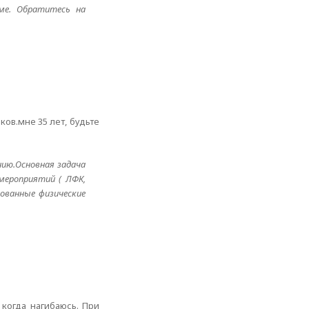
ме. Обратитесь на
ов.мне 35 лет, будьте
нию.Основная задача
мероприятий ( ЛФК,
рованные физические
 когда нагибаюсь. При