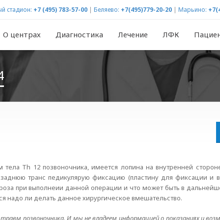
й стадион:
+7 (495) 783-57-00
|
Беляево:
+7(495)779-20-20
|
Марьино:
+7(
О центрах
Диагностика
Лечение
ЛФК
Пацие
4
м тела Th 12 позвоночника, имеется лопина на внутренней сторон
- заднюю транс педикулярую фиксацию (пластину для фиксации и 
 угроза при выполнеии данной операции и что может быть в дальнейш
ся надо ли делать данное хирургическое вмешательство.
 травм позвоночника. И мы не владеем информацией о показаниях и во