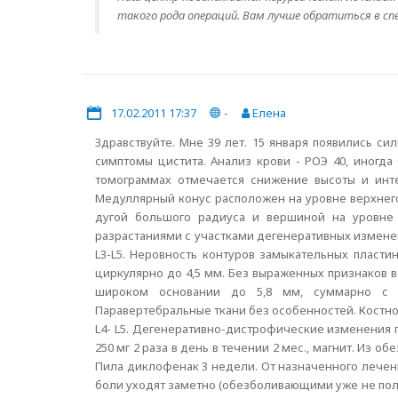
такого рода операций. Вам лучше обратиться в спе
17.02.2011 17:37
-
Елена
Здравствуйте. Мне 39 лет. 15 января появились си
симптомы цистита. Анализ крови - РОЭ 40, иногда 
томограммах отмечается снижение высоты и интен
Медуллярный конус расположен на уровне верхнего
дугой большого радиуса и вершиной на уровне
разрастаниями с участками дегенеративных измене
L3-L5. Неровность контуров замыкательных пласти
циркулярно до 4,5 мм. Без выраженных признаков 
широком основании до 5,8 мм, суммарно с у
Паравертебральные ткани без особенностей. Костно
L4- L5. Дегенеративно-дистрофические изменения 
250 мг 2 раза в день в течении 2 мес., магнит. Из 
Пила диклофенак 3 недели. От назначенного лечени
боли уходят заметно (обезболивающими уже не пол