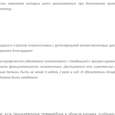
сть появления которых резко увеличивается при длительном прие
атологу.
рудного отделов позвоночника с дегенирацией межпозвонковых диск
аранее благодарен!
дистрофическое заболевание позвоночника с тенденцией к прогрессирова
анить функциональность позвоночника. Достигается это комплексом 
ения должны быть не менее 6 недель 2 раза в год. И обязательны дози
а должна быть ежедневно.
а), есть тянущая(вполне тепимая)боль в области копчика, особенно