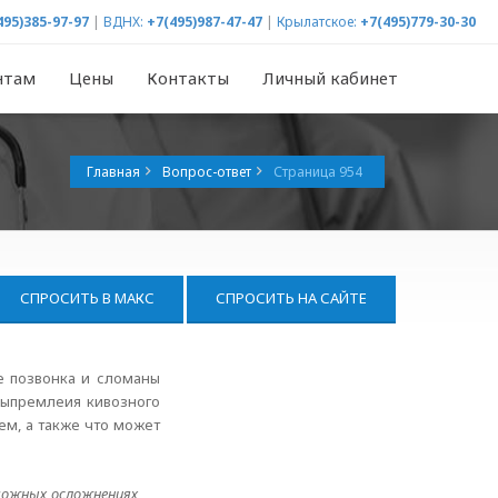
495)385-97-97
|
ВДНХ:
+7(495)987-47-47
|
Крылатское:
+7(495)779-30-30
нтам
Цены
Контакты
Личный кабинет
Главная
Вопрос-ответ
Страница 954
СПРОСИТЬ В МАКС
СПРОСИТЬ НА САЙТЕ
е позвонка и сломаны
выпремлеия кивозного
ем, а также что может
зможных осложнениях