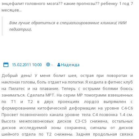
энцефалит головного мозга?? какие прогнозы?? ребенку 1 год 7
месяцев...
Вам лучше обратиться в специализированные клиники( НИИ
педиатрии).
15.02.2011 10:00
-
Надежда
Добрый день! У меня болит шея, острая при поворотах и
наклонах головы, боль отдает на лопатки. Я ходила в фитнес клуб
на Пилатес и на плавание. Теперь с острыми болями боюсь
заниматься. Сделала МРТ. На серии МР томограмм взвешенных
по Т1 и Т2 в двух проекциях лордоз выпрямлен с
формированием китофической деформации на уровне С4-С6
Просвет позвоночного канала уровне тела С4 позвонка 1.4 см.
Высота межпозвонковых дисков С3-С5 снижена, остальных
дисков исследуемой зоны сохранена, сигналы от дисков
шейного отдела по Т2 снижены. Задняя продольная связка