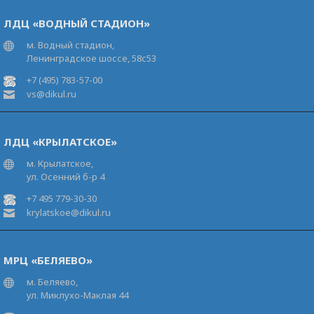
ЛДЦ «ВОДНЫЙ СТАДИОН»
м. Водный стадион,
Ленинградское шоссе, 58с53
+7 (495) 783-57-00
vs@dikul.ru
ЛДЦ «КРЫЛАТСКОЕ»
м. Крылатское,
ул. Осенний б-р 4
+7 495 779-30-30
krylatskoe@dikul.ru
МРЦ «БЕЛЯЕВО»
м. Беляево,
ул. Миклухо-Маклая 44