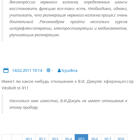
декомпрессии нервного волокна, определенные шансы
восстановить функцию все-таки есть. Необходимо, однако,
учитывать, что регенерация нервного волокна процесс очень
длительный .Рекомендуем пройти несколько курсов
иглорефлексотерапии, электростимуляции и медикаментов,
улучшающих регенерацию.
14.02.2011 19:14
-
lsyudina
Имеет ли какое-нибудь отношение к В.И. Дикулю эференцессор
VitoBelt st-911
Насколько нам известно, В.И.Дикуль не имеет отношения к
этому прибору.
…
←
951
952
953
954
955
956
957
958