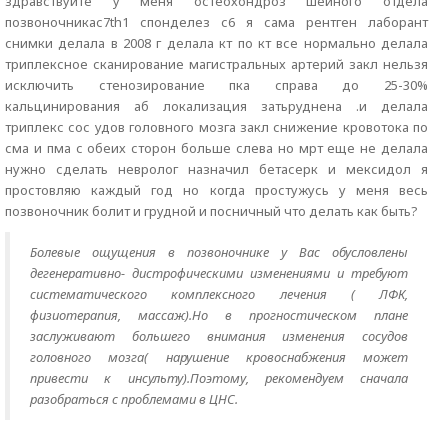
здравствуйте у меня остеохондроз шейного отдела
позвоночникас7th1 спонделез с6 я сама рентген лаборант
снимки делала в 2008 г делала кт по кт все нормально делала
триплексное сканирование магистральных артерий закл нельзя
исключить стенозирование пка справа до 25-30%
кальцинирования аб локализация затьруднена .и делала
триплекс сос удов головного мозга закл снижение кровотока по
сма и пма с обеих сторон больше слева но мрт еще не делала
нужно сделать невролог назначил бетасерк и мексидол я
простовляю каждый год но когда простужусь у меня весь
позвоночник болит и грудной и посничный что делать как быть?
Болевые ощущения в позвоночнике у Вас обусловлены
дегенеративно- дистрофическими изменениями и требуют
систематического комплексного лечения ( ЛФК,
физиотерапия, массаж).Но в прогностическом плане
заслуживают большего внимания изменения сосудов
головного мозга( нарушение кровоснабжения может
привести к инсульту).Поэтому, рекомендуем сначала
разобраться с проблемами в ЦНС.