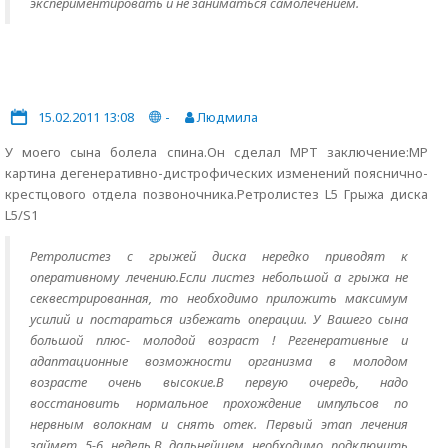
экспериментировать и не заниматься самолечением.
15.02.2011 13:08
-
Людмила
У моего сына болела спина.Он сделал МРТ заключение:МР
картина дегенеративно-дистрофических изменений пояснично-
крестцового отдела позвоночника.Ретролистез L5 Грыжа диска
L5/S1
Ретролистез с грыжей диска нередко приводят к
оперативному лечению.Если листез небольшой а грыжа не
секвестрированная, то необходимо приложить максимум
усилий и постараться избежать операции. У Вашего сына
большой плюс- молодой возраст ! Регенеративные и
адаптационные возможности организма в молодом
возрасте очень высокие.В первую очередь, надо
восстановить нормальное прохождение импульсов по
нервным волокнам и снять отек. Первый этап лечения
займет 5-6 недель.В дальнейшем необходимо подключить