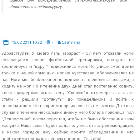
шансов для консервативного лечения.Рекомендуем Вам
обратиться к нейрохирургу.
15.02.2011 10:32
-
Светлана
Здравствуйте! У моего папы (возраст - 57 лет) отказали ноги:
возвращался после футбольной тренировки, выходил из
троллейбуса и "вдруг" подкосились ноги. По улице смог дойти
только с нашей помощью: ног не чувствовал, облокачивался на
нас. Ноги мог безболезненно поднимать, шевелить пальцами, а
ходить не мог. Но в течение двух дней стал постепенно ходить,
слегка придерживаясь за стену. "Скорую" в тот вечер вызывать не
стали - решили "дотянуть" до понедельника и пойти к
невропатологу. Но на прием к врачу попасть не смогли. До этого
случая в течение нескольких дней у него болела поясница, пил
"Деклофенак", потом перестал, чтобы не было обострения язвы
желудка. Наша семья будет рада получить от вас рекомендации,
в каком порядке ему сейчас пройти обследования и что
необходимо сделать в первую очередь. Спасибо!