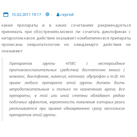
15.02.2011 19:17
-
сергей
какие прелараты и в каких сочетаниях рекрмендуеться
принемать при обострениях.можно ли сочитать диклофинак с
китаролом.какое действие оказывает комбилипен.все припараты
прописаны невропатологом но ожидаемрго действия не
оказывают.
Препаратов группы НПВС ( нестероидные
противовоспалительные средства) достаточно много (
мовалис, диклофенак, нимесил, кетонал, ибупрофен и т.д). Но
прием любого препарата этой группы должен быть
непродолжительным и только по назначению врача. Все
препараты, в той или иной степени обладают рядом
побочных эффектов, вероятность появления которых резко
увеличивается при приеме одновременно сразу нескольких
препаратов этой группы.