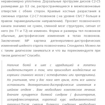
неравномерно уплотнена. Дорзальные протрузии дисков С2-С5
размерами до 0.3 см, распространяющиеся в межпозвонковые
отверстия с обеих сторон. Краевые костные разрастания в
смежных отделах С2-С7 позвонков ( на уровне С6/С7 больше в
правом парамедиальном направлении). Просвет позвоночного
канала значимо не сужен, спинной мозг структурен, сигнал от
него (по Т1 и Т2) не изменен. Форма и размеры тел позвонков
обычные, дистрофические изменения в телах позвонков.
Заключение: МР картина дегенеративно-дистрофических
изменений шейного отдела позвоночника. Спондилез. Можно ли
с таким диагнозом заниматься и что вы порекомендуете при
таком диагнозе? Спасибо.
Наличие болей в шее с иррадиацией в лопатки
свидетельствует о том, что происходит воздействие на
корешки спинного мозга ( остеофитами или протрузиями).
Но учитывая, что у Вас пока нет грыж, есть все шансы
остановить дегенеративно-дистрофические изменения в
шейном отделе . Вам необходимо комплексное лечение.
Вначале купируется болевой синдром ( физиотерапия,
иглорефлексотерапия, короткий курс медикаментозной
терапии).После снятия болевого синдрома необходимо