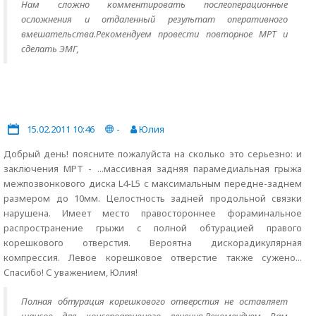
Нам сложно комментировать послеоперационные
осложнения и отдаленный результат оперативного
вмешательства.Рекомендуем провести повторное МРТ и
сделать ЭМГ,
15.02.2011 10:46
-
Юлия
Добрый день! поясните пожалуйста на сколько это серьезно: и
заключения МРТ - ...массивная задняя парамедиальная грыжа
межпозвонкового диска L4-L5 с максимальным передне-заднем
размером до 10мм. Целостность задней продольной связки
нарушена. Имеет место правостороннее фораминальное
распространение грыжи с полной обтурацией правого
корешкового отверстия. Вероятна дискорадикулярная
компрессия. Левое корешковое отверстие также сужено...
Спасибо! С уважением, Юлия!
Полная обтурация корешкового отверстия не оставляет