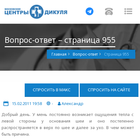
Навигация
Навигац
На
Вопрос-ответ – страница 955
Главная
Вопрос-ответ
Страница 955
СПРОСИТЬ В МАКС
СПРОСИТЬ НА САЙТЕ
15.02.2011 19:58
-
Александр
Добрый день. У мень постоянно возникает ощущения тепла с
левой стороны у основания шеи и оно постепенно
распространяется в верх по шее и далее за ухо. В чем может
быть причина.