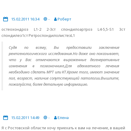
15.02.2011 16:34
-
Роберт
остеохондроз L1-2 2-3cт спондилоартроз L4-5,5-S1 3ст
спондилез1ст РетроспондилолистезL1
Судя по всему, Вы предоставили заключение
рентгенологического исследования.Но даже оно показывает,
что у Вас отмечаются выраженные дегенеративные
изменения в позвоночнике.Для адекватного лечения
необходимо сделать МРТ или КТ.Кроме того, имеют значение
пол, возраст, наличие сопутствующей патологии.Вышлите,
пожалуйста, более детальную информацию.
15.02.2011 14:49
-
Елена
Я с Ростовской области хочу приехать к вам на лечение, в вашей