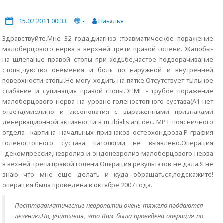
15.02.2011 00:33
-
Наьалья
Здравствуйте.Мне 32 года,диагноз :травматическое поражение
малоберцового нерва в верхней трети правой голени. Жалобы-
на шлепанье правой стопы при ходьбе,частое подворачивание
стопы,чувство онемения и боль по наружной и внутренней
поверхности стопы.Не могу ходить на пятке.Отсутствует тыльное
сгибание и супинация правой стопы.ЭНМГ - грубое поражение
малоберцового нерва на уровне голеностопного сустава(А1 нет
ответа)миелино и аксонопатия с выраженными признаками
денервационной активности в m.tibialis ant.dec. МРТ поясничного
отдела -картина начальных признаков остеохондроза.Р-графия
голеностопного сустава патологии не выявлено.Операция
-декомпрессия,невролиз и эндоневролиз малоберцового нерва
в вехней трети правой голени.Операция результатов не дала.Я не
знаю что мне еще делать и куда обращаться,подскажите!
операция была проведена в октябре 2007 года.
Посттравматические невропатии очень тяжело поддаются
лечению.Но, учитывая, что Вам была проведена операция по