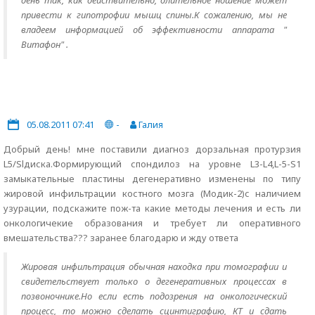
день так, как действительно, длительное ношение может
привести к гипотрофии мышц спины.К сожалению, мы не
владеем информацией об эффективности аппарата "
Витафон" .
05.08.2011 07:41
-
Галия
Добрый день! мне поставили диагноз дорзальная протурзия
L5/Slдиска.Формирующий спондилоз на уровне L3-L4,L-5-S1
замыкательные пластины дегенеративно изменены по типу
жировой инфильтрации костного мозга (Модик-2)с наличием
узурации, подскажите пож-та какие методы лечения и есть ли
онкологичекие образования и требует ли оперативного
вмешательства??? заранее благодарю и жду ответа
Жировая инфильтрация обычная находка при томографии и
свидетельствует только о дегенеративных процессах в
позвоночнике.Но если есть подозрения на онкологический
процесс, то можно сделать сцинтиграфию, КТ и сдать