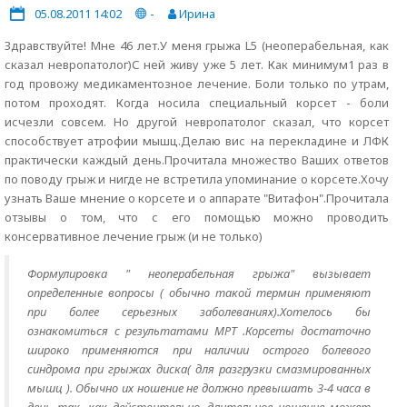
05.08.2011 14:02
-
Ирина
Здравствуйте! Мне 46 лет.У меня грыжа L5 (неоперабельная, как
сказал невропатолог)С ней живу уже 5 лет. Как минимум1 раз в
год провожу медикаментозное лечение. Боли только по утрам,
потом проходят. Когда носила специальный корсет - боли
исчезли совсем. Но другой невропатолог сказал, что корсет
способствует атрофии мышц.Делаю вис на перекладине и ЛФК
практически каждый день.Прочитала множество Ваших ответов
по поводу грыж и нигде не встретила упоминание о корсете.Хочу
узнать Ваше мнение о корсете и о аппарате "Витафон".Прочитала
отзывы о том, что с его помощью можно проводить
консервативное лечение грыж (и не только)
Формулировка " неоперабельная грыжа" вызывает
определенные вопросы ( обычно такой термин применяют
при более серьезных заболеваниях).Хотелось бы
ознакомиться с результатами МРТ .Корсеты достаточно
широко применяются при наличии острого болевого
синдрома при грыжах диска( для разгрузки смазмированных
мышц ). Обычно их ношение не должно превышать 3-4 часа в