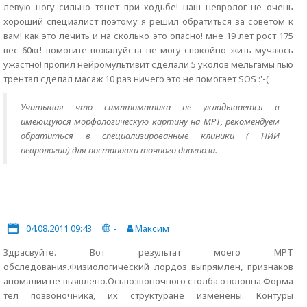
левую ногу сильно тянет при ходьбе! наш невролог не очень
хороший специалист поэтому я решил обратиться за советом к
вам! как это лечить и на сколько это опасно! мне 19 лет рост 175
вес 60кг! помогите пожалуйста не могу спокойно жить мучаюсь
ужастно! пропил нейромультивит сделали 5 уколов мельгамы пью
трентал сделал масаж 10 раз ничего это не помогает SOS :'-(
Учитывая что симптоматика не укладывается в
имеющуюся морфологическую картину на МРТ, рекомендуем
обратиться в специализированные клиники ( НИИ
неврологии) для постановки точного диагноза.
04.08.2011 09:43
-
Максим
Здрасвуйте. Вот результат моего МРТ
обследования.Физиологический лордоз выпрямлен, признаков
аномалии не выявлено.Осьпозвоночного столба отклонна.Форма
тел позвоночника, их структуране изменены. Контуры