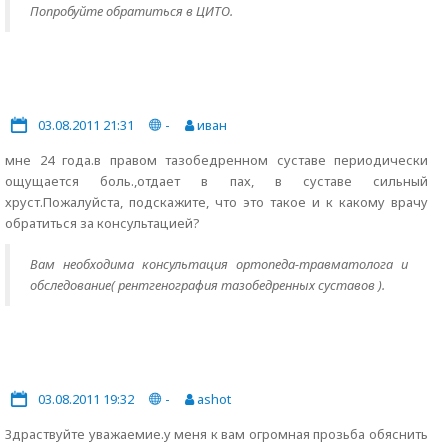
Попробуйте обратиться в ЦИТО.
03.08.2011 21:31
-
иван
мне 24 года.в правом тазобедренном суставе периодически
ощущается боль.,отдает в пах, в суставе сильный
хруст.Пожалуйста, подскажите, что это такое и к какому врачу
обратиться за консультацией?
Вам необходима консультация ортопеда-травматолога и
обследование( рентгенография тазобедренных суставов ).
03.08.2011 19:32
-
ashot
Здраствуйте уважаемие.у меня к вам огромная прозьба обяснить