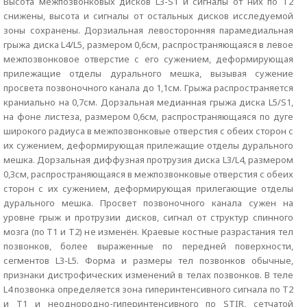
Высота межпозвонковых дисков L3-S1 и сигналы от них по Т2
снижены, высота и сигналы от остальных дисков исследуемой
зоны сохранены. Дорзиальная левосторонняя парамедиальная
грыжа диска L4/L5, размером 0,6см, распространяющаяся в левое
межпозвонковое отверстие с его сужением, деформирующая
прилежащие отделы дурального мешка, вызывая сужение
просвета позвоночного канала до 1,1см. Грыжа распространяется
краниально на 0,7см. Дорзальная медианная грыжа диска L5/S1,
на фоне листеза, размером 0,6см, распространяющаяся по дуге
широкого радиуса в межпозвонковые отверстия с обеих сторон с
их сужением, деформирующая прилежащие отделы дурального
мешка. Дорзальная диффузная протрузия диска L3/L4, размером
0,3см, распространяющаяся в межпозвонковые отверстия с обеих
сторон с их сужением, деформирующая прилегающие отделы
дурального мешка. Просвет позвоночного канала сужен на
уровне грыж и протрузии дисков, сигнал от структур спинного
мозга (по Т1 и Т2) не изменён. Краевые костные разрастания тел
позвонков, более выраженные по передней поверхности,
сегментов L3-L5. Форма и размеры тел позвонков обычные,
признаки дистрофических изменений в телах позвонков. В теле
L4 позвонка определяется зона гиперинтенсивного сигнала по Т2
и Т1 и неоднородно-гиперинтенсивного по STIR, сетчатой