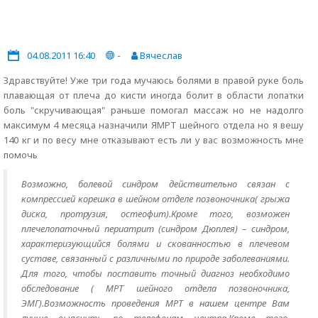
04.08.2011 16:40
-
Вячеслав
Здравствуйте! Уже три года мучаюсь болями в правой руке боль
плавающая от плеча до кисти иногда болит в области лопатки
боль "скручивающая" раньше помогал массаж но не надолго
максимум 4 месяца назначили ЯМРТ шейного отдела но я вешу
140 кг и по весу мне отказывают есть ли у вас возможность мне
помочь
Возможно, болевой синдром действительно связан с
компрессией корешка в шейном отделе позвоночника( грыжа
диска, протрузия, остеофит).Кроме того, возможен
плечелопаточный периатрит (синдром Дюплея) – синдром,
характеризующийся болями и скованностью в плечевом
суставе, связанный с различными по природе заболеваниями.
Для того, чтобы поставить точный диагноз необходимо
обследование ( МРТ шейного отдела позвоночника,
ЭМГ).Возможность проведения МРТ в нашем центре Вам