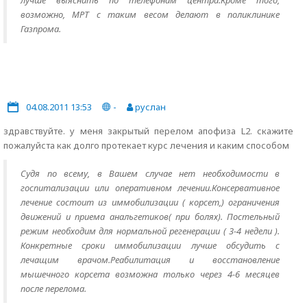
лучше выяснить по телефонам центра.Кроме того,
возможно, МРТ с таким весом делают в поликлинике
Газпрома.
04.08.2011 13:53
-
руслан
здравствуйте. у меня закрытый перелом апофиза L2. скажите
пожалуйста как долго протекает курс лечения и каким способом
Судя по всему, в Вашем случае нет необходимости в
госпитализации или оперативном лечении.Консервативное
лечение состоит из иммобилизации ( корсет,) ограничения
движений и приема анальгетиков( при болях). Постельный
режим необходим для нормальной регенерации ( 3-4 недели ).
Конкретные сроки иммобилизации лучше обсудить с
лечащим врачом.Реабилитация и восстановление
мышечного корсета возможна только через 4-6 месяцев
после перелома.