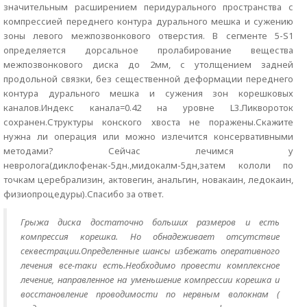
значительным расширением перидурального пространства с
компрессией переднего контура дурального мешка и сужению
зоны левого межпозвонкового отверстия. В сегменте 5-S1
определяется дорсальное пролабирование вещества
межпозвонкового диска до 2мм, с утолщением задней
продольной связки, без сещественной деформации переднего
контура дурального мешка и сужения зон корешковых
каналов.Индекс канала=0.42 на уровне L3.Ликвороток
сохранен.Структуры конского хвоста не поражены.Скажите
нужна ли операция или можно излечится консервативными
методами? Сейчас лечимся у
невролога(диклофенак-5дн.,мидокалм-5дн,затем кололи по
точкам церебрализин, актовегин, анальгин, новакаин, ледокаин,
физиопроцедуры).Спасибо за ответ.
Грыжа диска достаточно больших размеров и есть
компрессия корешка. Но обнадеживает отсутствие
секвестрации.Определенные шансы избежать оперативного
лечения все-таки есть.Необходимо провести комплексное
лечение, направленное на уменьшение компрессии корешка и
восстановление проводимости по нервным волокнам (