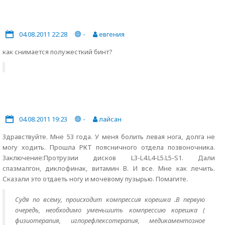
04.08.2011 22:28
-
евгения
как снимается полужесткий бинт?
04.08.2011 19:23
-
лайсан
Здравствуйте. Мне 53 года. У меня болить левая нога, долга не
могу ходить. Прошла РКТ поясничного отдела позвоночника.
Заключение:Протрузии дисков L3-L4.L4-L5.L5-S1. Дали
спазмалгон, диклофинак, витамин В. И все. Мне как лечить.
Сказали это отдаеть ногу и мочевому пузырью. Помагите.
Судя по всему, происходит компрессия корешка .В первую
очередь, необходимо уменьшить компрессию корешка (
физиотерапия, иглорефлексотерапия, медикаментозное