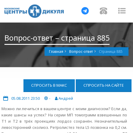
Навигация
Навигац
На
Вопрос-ответ – страница 885
Главная
Вопрос-ответ
Страница 885
СПРОСИТЬ В МАКС
СПРОСИТЬ НА САЙТЕ
05.08.2011 23:50
-
Андрей
Можно ли лечиться в вашем центре с моим диагнозом? Если да,
какие шансы на успех? На серии МП томограмм взвешенных по
Т1 и Т2 в трёх проекциях лордоз сохранён. Незначительный
левосторонний сколиоз. Ретролистез тела L5 позвонка на 0,2 см.