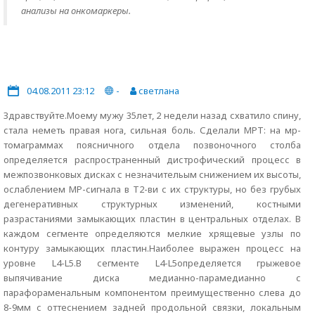
анализы на онкомаркеры.
04.08.2011 23:12
-
светлана
Здравствуйте.Моему мужу 35лет, 2 недели назад схватило спину,
стала неметь правая нога, сильная боль. Сделали МРТ: на мр-
томаграммах поясничного отдела позвоночного столба
определяется распространенный дистрофический процесс в
межпозвонковых дисках с незначительым снижением их высоты,
ослаблением МР-сигнала в Т2-ви с их структуры, но без грубых
дегенеративных структурных изменений, костными
разрастаниями замыкающих пластин в центральных отделах. В
каждом сегменте определяются мелкие хрящевые узлы по
контуру замыкающих пластин.Наиболее выражен процесс на
уровне L4-L5.В сегменте L4-L5определяется грыжевое
выпячивание диска медианно-парамедианно с
парафораменальным компонентом преимущественно слева до
8-9мм с оттеснением задней продольной связки, локальным