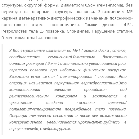
структуры, округлой формы, диаметром 0,9см (гемангиома), без
перехода на опорные структуры позвонка. Заключение: МР
картина дегенеративно-дистрофических изменений пояснично-
крестцового отдела позвоночника. Грыжи дисков L4-S1.
Ретролистез тела L5 позвонка. Спондилёз. Нарушение статики.
Геменгиома тела L4 позвонка.
У Вас выраженные изменения на МРТ ( грыжа диска , стеноз,
спондилолистез, гемангиома).Гемангиома достаточно
больших размеров ( 9 мм ) и значительно увеличивается риск
перелома позвонка при небольших физических нагрузках.
Возможно есть смысл " цементирования " позвонка .Эта
операция называется перкутанная вертебропластика.Это
малоинвазивная операция проводимая под
рентгенологическим контролем и заключается в
чрескожном введении костного цемента(
полиметилметакрилата)в поврежденное тело позвонка.
Операция технически несложная и после нее возможности
консервативного увеличиваются.Проконсультируйтесь в
первую очередь, с нейрохирургом.