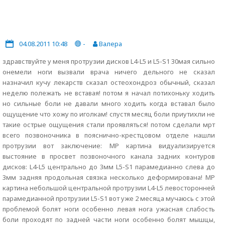
04.08.2011 10:48
-
Валера
здравствуйте у меня протрузии дисков L4-L5 и L5-S1 30мая сильно
онемели ноги вызвали врача ничего дельного не сказал
назначил кучу лекарств сказал остеохондроз обычный, сказал
неделю полежать не вставая! потом я начал потихоньку ходить
но сильные боли не давали много ходить когда вставал было
ощущение что хожу по иголкам! спустя месяц боли приутихли не
такие острые ощущения стали проявляться! потом сделали мрт
всего позвоночника в пояснично-крестцовом отделе нашли
протрузии вот заключение: МР картина видуализируется
выстояние в просвет позвоночного канала задних контуров
дисков: L4-L5 центрально до 3мм L5-S1 парамедианно слева до
3мм задняя продольная связка несколько деформирована! МР
картина небольшой центральной протрузии L4-L5 левосторонней
парамедианной протрузии L5-S1 вот уже 2 месяца мучаюсь с этой
проблемой болят ноги особенно левая нога ужасная слабость
боли проходят по задней части ноги особенно болят мышцы,