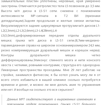
замыкательных пластин уплотнены, неровные, края умеренно
заострены. Отмечается ретролистез тела L5 позвонков до 3,5 мм.
Высота м/п диска в L5-S1 сегм. снижена с понижением
интенсивности МР-сигнала в Т2 ВИ (признаки
дегидратации).Задняя продольная и желтые связки интактны.
Визуализируются задние: циркулярные протрузии м/п дисков L1-
L2(2,3mm),L2-L3(2,6mm),L3-L4(28mm),L4-
L5(3,0mm),деформированные передние отделы дурального
мешка; грыжа м/п диска в L5-S1 сегм.(8,7мм-медиано-
парамедианная справа на широком основанииразмером 24,3 мм,
резко компремирующая дуаральный мешок и корешок нерва).
Контуры дуорального мешка четко
дифференцированы.Эпиконус спинного мозга и нити конского
хвоста с четкими, ровными контурами, структура его однородна.
Ликворные пространнства проходимы. Мне 29 лет работаю на
стройке, занимался фитнесом, я бы хотел узнать могу ли я от
всего этого избавиться в вашей клинике сколько потребуется
времени и денег, и можно ли мне делать акие то упражнения
или нет. И вообще на сколько это все серьезно?
Данные МРТ свидетельствуют о выраженных изменениях в
поясничном отделе позвоночника. Грыжа L5-S1 большого