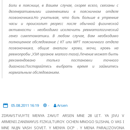
Боли в пояснице, в Вашем случае, скорее всего, связаны с
дегенеративными изменениями в поясничном отделе
позвоночника.Но учитывая, что боль больше в утренние
часы и происхолит регресс после обычной физической
активности - необходимо исключить ревматологический
генез симптоматики. В любом случае, Вам необходимо
полноценное обследование ( КТ или МРТ поясничного отдела
позвоночника, общие анализы крови, мочи, кровь на
ревмопробы ,УЗИ органов малого таза).Лечение может быть
рекомендовано только постановки точного
диагноза.Постарайтесь выбрать время и займитесь
нормальным обследованием.
05.08.2011 16:19
-
Arsen
ZDRAVSTVUYTE MENYA ZAVUT ARSEN MNE 28 LET. YA JIVU V
ARMENII.ZANIMAYUS FIZKULTUROY. OCHEN MNOGO SLISHAL O VAS I
MNE NUJN VASH SOVET. Y MENYA DCP . Y MENA PARALIZOVONA