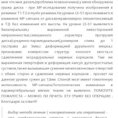
мне что мне делать(проблема позвоночника).у меня обноружена
грыжа диска - при МР-иследовании получена изоброжения в
режимах Т1.Т2 и myelo режимах.На уровне L5-S1 прослеживается
изминене МР-сигнала от диска(неравномерно гипоинтенсивный
в Т2) без изминения его высоты. На уровне L5-S1 выявляется
билатеральная,с выраженной левосторонней
напраленностью,смешанного хорактера протрузия
диска(срединно-парамедиальная),размером слева до 1
см,справа до 5мм,с деформацией дурального мешка,с
признаками компрессии структур конского хвоста,со
сдавлением эксрадуральных нервных корешков. Там же
выраженная гипертофия и деформация капсул дугоотростчатых
суставов,также вызываюшая сужение межпозвонковых отверстий
с обеих сторон и сдавление нервных корешков . просвет на
данном уровне сужен до 12мм. Споной мозг имеет гомогенную
интенсивность МР-сигнала.Потологических изминеных в
паравертебральных мягких тканях не выявлено. ПОМОГИТЕ
ПОЖАЛУСТА -- МОЖНО ЛИ ЛЕЧИТЬ ЭТУ ГРЫЖУ БЕЗ ОПЕРАЦИИ .
Блогодарю за ответ!!!
Выбор метода лечения ( консервативное или оперативное) -
это морфологическая картина и клинические данные.