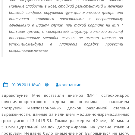
Наличие слабости в ноге, стойкий резистентный к лечению
болевой синдром, нарушения функции мочевого пузыря или
кишечника- являются показаниями к оперативному
лечению.Но в Вашем случае, при такой картине на МРТ (
большая грыжа, с компрессией структур конского хвоста)
консервативные методы лечения не имеют шансов на
успех.Рекомендуем в плановом порядке провести
оперативное лечение.
03.08.2011 18:49
-
константин
здравствуйте! Мне поставили диагноз (МРТ) остеохондрос
пояснично-кресцового отдела позвоночника с наличием
протрузий межпозвоночных дисков различной степени
выраженности, данные за наличием медианно-парамедианных
грыж дисков L3-L4-L5-S1. Грыжи размером 4,2 мм, 10 мм. и
5,83мм..Дуральный мешок деформирован на уровне грыж и
протрузий. Недавно было онемение ног. Выпрямиться не могу.