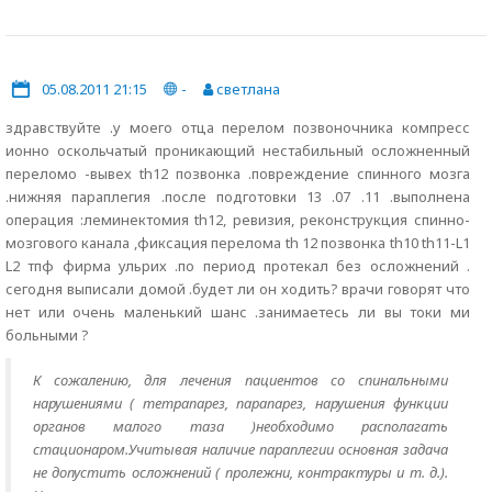
05.08.2011 21:15
-
светлана
здравствуйте .у моего отца перелом позвоночника компресс
ионно оскольчатый проникающий нестабильный осложненный
переломо -вывех th12 позвонка .повреждение спинного мозга
.нижняя параплегия .после подготовки 13 .07 .11 .выполнена
операция :леминектомия th12, ревизия, реконструкция спинно-
мозгового канала ,фиксация перелома th 12 позвонка th10 th11-L1
L2 тпф фирма ульрих .по период протекал без осложнений .
сегодня выписали домой .будет ли он ходить? врачи говорят что
нет или очень маленький шанс .занимаетесь ли вы токи ми
больными ?
К сожалению, для лечения пациентов со спинальными
нарушениями ( тетрапарез, парапарез, нарушения функции
органов малого таза )необходимо располагать
стационаром.Учитывая наличие параплегии основная задача
не допустить осложнений ( пролежни, контрактуры и т. д.).