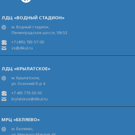
ЛДЦ «ВОДНЫЙ СТАДИОН»
м. Водный стадион,
Ленинградское шоссе, 58с53
+7 (495) 783-57-00
vs@dikul.ru
ЛДЦ «КРЫЛАТСКОЕ»
м. Крылатское,
ул. Осенний б-р 4
+7 495 779-30-30
krylatskoe@dikul.ru
МРЦ «БЕЛЯЕВО»
м. Беляево,
ул. Миклухо-Маклая 44