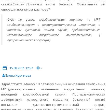
связки.Синовит,Признаки кисты Бейкера. Обязательна ли
операция при таком диагнозе?
Судя по всему, морфологическая картина на МРТ
свидетельствует о посттравматических изменениях в
коленном суставе.В Вашем случае, предпочтительнее
малоинвазивное оперативное вмешательство (
артроскопическая операция).
15.08.2011 12:57
-
Елена Крючкова
Здравствуйте. Моему 18 летнему сыну на основании заключения
МРТ(дегенеративные изменения медиального мениска,
передней крестообразной связки. Посттравматическая
деформация латерального мыщелка бедренной кости)
поставили диагноз:посттравматический артрит,
посттравматическая деформация мыщелка бедренной кости.