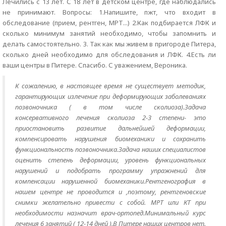
Лечились с 13 лет. С 18 лет в детском центре, где наблюдались
не принимают. Вопросы: 1.Напишите, пжт, что входит в
обследование (прием, рентген, МРТ...) 2.Как подбирается ЛФК и
сколько минимум занятий необходимо, чтобы запомнить и
делать самостоятельно. 3. Так как мы живем в пригороде Питера,
сколько дней необходимо для обследования и ЛФК. 4.Есть ли
ваши центры в Питере. Спасибо. С уважением, Вероника.
К сожалению, в настоящее время не существует методик,
гарантирующих излечение при деформирующих заболеваниях
позвоночника ( в том числе сколиоза).Задача
консервативного лечения сколиоза 2-3 степени- это
приостановить развитие дальнейшей деформации,
компенсировать нарушения биомеханики и сохранить
функциональность позвоночника.Задача наших специалистов
оценить степень деформации, уровень функциональных
нарушений и подобрать программу упражнений для
компенсации нарушенной биомеханики.Рентгенография в
нашем центре не проводится и ,поэтому, рентгеновские
снимки желательно привести с собой. МРТ или КТ при
необходимости назначит врач-ортопед.Минимальный курс
лечения 6 занятий ( 12-14 дней ).В Питере наших центров нет.