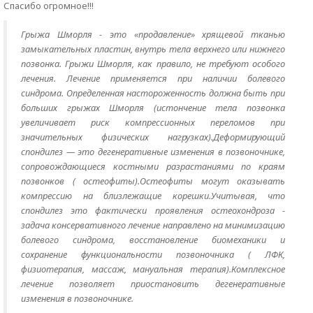
Спасибо огромное!!!
Грыжа Шморля - это «продавление» хрящевой тканью
замыкательных пластин, внутрь тела верхнего или нижнего
позвонка. Грыжи Шморля, как правило, не требуют особого
лечения. Лечение применяется при наличии болевого
синдрома. Определенная настороженность должна быть при
больших грыжах Шморля (истончение тела позвонка
увеличивает риск компрессионных переломов при
значительных физических нагрузках).Деформирующий
спондилез — это дегенеративные изменения в позвоночнике,
сопровождающиеся костными разрастаниями по краям
позвонков ( остеофиты).Остеофиты могут оказывать
компрессию на близлежащие корешки.Учитывая, что
спондилез это фактически проявления остеохондроза -
задача консервативного лечение направлено на минимизацию
болевого синдрома, восстановление биомеханики и
сохранение функциональности позвоночника ( ЛФК,
физиотерапия, массаж, мануальная терапия).Комплексное
лечение позволяет приостановить дегенеративные
изменения в позвоночнике.