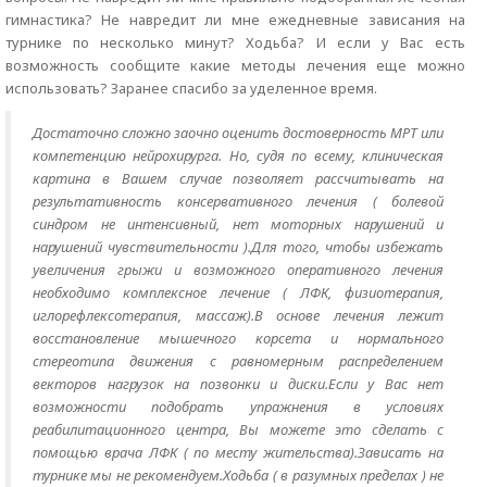
гимнастика? Не навредит ли мне ежедневные зависания на
турнике по несколько минут? Ходьба? И если у Вас есть
возможность сообщите какие методы лечения еще можно
использовать? Заранее спасибо за уделенное время.
Достаточно сложно заочно оценить достоверность МРТ или
компетенцию нейрохирурга. Но, судя по всему, клиническая
картина в Вашем случае позволяет рассчитывать на
результативность консервативного лечения ( болевой
синдром не интенсивный, нет моторных нарушений и
нарушений чувствительности ).Для того, чтобы избежать
увеличения грыжи и возможного оперативного лечения
необходимо комплексное лечение ( ЛФК, физиотерапия,
иглорефлексотерапия, массаж).В основе лечения лежит
восстановление мышечного корсета и нормального
стереотипа движения с равномерным распределением
векторов нагрузок на позвонки и диски.Если у Вас нет
возможности подобрать упражнения в условиях
реабилитационного центра, Вы можете это сделать с
помощью врача ЛФК ( по месту жительства).Зависать на
турнике мы не рекомендуем.Ходьба ( в разумных пределах ) не