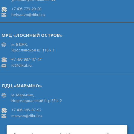
+7 495 779-20-20
belyaevo@dikul.ru
МРЦ «ЛОСИНЫЙ ОСТРОВ»
м. ВДНХ,
Ярославское ш. 116 к.1
+7 495 987-47-47
lo@dikul.ru
ЛДЦ «МАРЬИНО»
м. Марьино,
Новочеркасский б-р 55 к.2
+7 495 385-97-97
maryno@dikul.ru