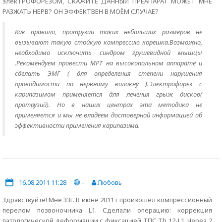
элекТРОФОРЕЗОМ, СКАЖИТЕ ДАННЫЙ ПРЕАПАРАТ МОЖЕТ МНЕ
РАЗЖАТЬ НЕРВ? ОН ЭФФЕКТВЕН В МОЁМ СЛУЧАЕ?
Как правило, протрузии таких небольших размеров не
вызывают такую стойкую компрессию корешка.Возможно,
необходимо исключить синдром грушевидной мышцы
.Рекомендуем провести МРТ на высокопольном аппарате и
сделать ЭМГ ( для определения степени нарушения
проводимости по нервному волокну ).Электрофорез с
карипазимом применяется для лечения грыж дисков(
протрузий). Но в наших центрах эта методика не
применяется и мы не владеем достоверной информацией об
эффективности применения карипазима.
16.08.2011 11:28
-
Любовь
Здравствуйте! Мне 33г. В июне 2011 г произошел компрессионный
перелом позвоночника L1. Сделали операцию: коррекция
патологической деформации с фиксацией ТПС Th 12-L1. Через 2