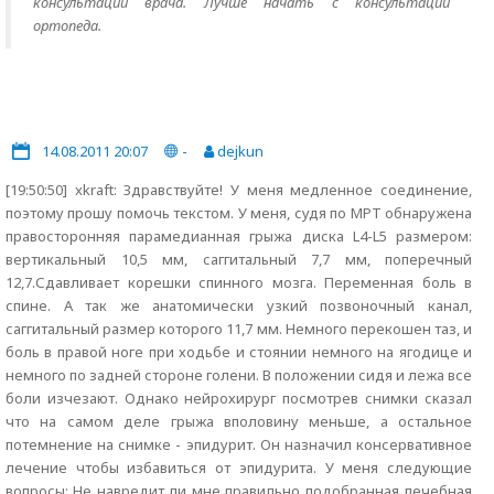
консультации врача. Лучше начать с консультации
ортопеда.
14.08.2011 20:07
-
dejkun
[19:50:50] xkraft: Здравствуйте! У меня медленное соединение,
поэтому прошу помочь текстом. У меня, судя по МРТ обнаружена
правосторонняя парамедианная грыжа диска L4-L5 размером:
вертикальный 10,5 мм, саггитальный 7,7 мм, поперечный
12,7.Сдавливает корешки спинного мозга. Переменная боль в
спине. А так же анатомически узкий позвоночный канал,
саггитальный размер которого 11,7 мм. Немного перекошен таз, и
боль в правой ноге при ходьбе и стоянии немного на ягодице и
немного по задней стороне голени. В положении сидя и лежа все
боли изчезают. Однако нейрохирург посмотрев снимки сказал
что на самом деле грыжа вполовину меньше, а остальное
потемнение на снимке - эпидурит. Он назначил консервативное
лечение чтобы избавиться от эпидурита. У меня следующие
вопросы: Не навредит ли мне правильно подобранная лечебная