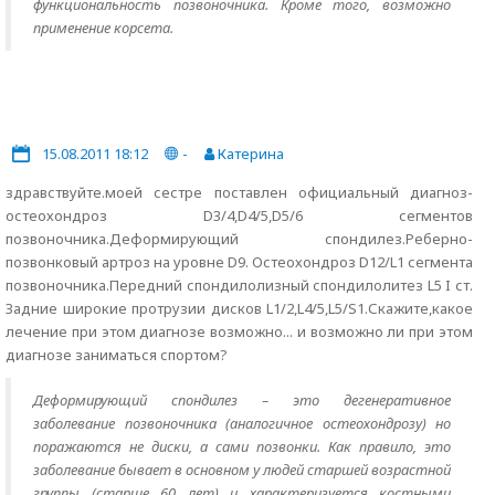
функциональность позвоночника. Кроме того, возможно
применение корсета.
15.08.2011 18:12
-
Катерина
здравствуйте.моей сестре поставлен официальный диагноз-
остеохондроз D3/4,D4/5,D5/6 сегментов
позвоночника.Деформирующий спондилез.Реберно-
позвонковый артроз на уровне D9. Остеохондроз D12/L1 сегмента
позвоночника.Передний спондилолизный спондилолитез L5 I ст.
Задние широкие протрузии дисков L1/2,L4/5,L5/S1.Скажите,какое
лечение при этом диагнозе возможно... и возможно ли при этом
диагнозе заниматься спортом?
Деформирующий спондилез – это дегенеративное
заболевание позвоночника (аналогичное остеохондрозу) но
поражаются не диски, а сами позвонки. Как правило, это
заболевание бывает в основном у людей старшей возрастной
группы (старше 60 лет) и характеризуется костными