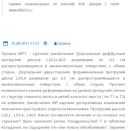
травм позвоночника по методу В.И. Дикуля ( сайт
www.dikul.ru ).
15.08.2011 17:27
-
Галина
Прошла МРТ - сделали заключение :Дорзальные диффузные
протрузии дисков L2/L3,L4/L5 размерами по 0.3 см
распространяющиеся в межпозвоночных отверстиях с обеих
сторон. Дорзальная двухстороняя фораминальная протрузия
диска L3/L4 размером до 0.3 см распространяющиеся в
межпозвоночных отверстиях с обеих сторон. Просвет
позвоночного канала деформирован на уровне протрузий сигнал
от структур спинного мозга и нитей конского хвоста ( по Т1 и Т2)
не изменён. Заключение: МР картина дегеративных изменений
пояснично-крестцового отдела позвоночника. Протрузии дисков
L2/L3 , L3/L4 , L4/L5. Какое посоветуете лечение и на сколько это
серьезно? Врач назначил уколы :Хондралон,Zeel T и таблетки
Катадалон, но ощущение что они только обезбаливают . Заранее