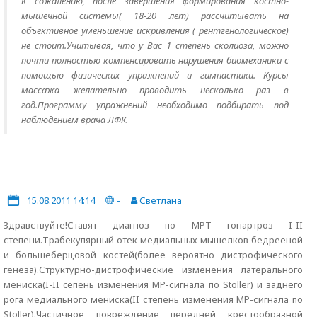
К сожалению, после завершения формирования костно-
мышечной системы( 18-20 лет) рассчитывать на
объективное уменьшение искривления ( рентгенологическое)
не стоит.Учитывая, что у Вас 1 степень сколиоза, можно
почти полностью компенсировать нарушения биомеханики с
помощью физических упражнений и гимнастики. Курсы
массажа желательно проводить несколько раз в
год.Программу упражнений необходимо подбирать под
наблюдением врача ЛФК.
15.08.2011 14:14
-
Светлана
Здравствуйте!Ставят диагноз по МРТ гонартроз I-II
степени.Трабекулярный отек медиальных мышелков бедрееной
и большеберцовой костей(более вероятно дистрофического
генеза).Структурно-дистрофические изменения латерального
мениска(I-II cепень изменения МР-сигнала по Stoller) и заднего
рога медиального мениска(II степень изменения МР-сигнала по
Stoller).Частичное повреждение передней крестообразной