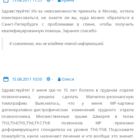
15.08.2011 11:55
-
Ирина
Здравствуйте! Из-за невозможности приехать в Москву, хотела
поинтересоваться, не знаете ли вы, куда можно обратиться в
Санкт-Петербурге с проблемами в спине, чтобы получить
квалифицированную помошь. Заранее спасибо.
К сожалению, мы не владеем такой информацией.
15.08.2011 10:50
-
Олеся
Здравствуйте! У меня где-то 15 лет болело в грудном отделе
позвоночника, решила сделать Магнитно-резонансную
томографию. Выяснилось, что у меня: МР-картина
дегенеративно-дистрофических изменений грудного отдела
позвоночника. Множественные грыжи Шморля в телах
Th3,Th4,Th5,Th6,Th7,Th8 позвонков. МР -признаки
деформирующего спондилеза на уровне Th6-Th8. Подскажите
пожалуйста, какое назначают лечение и что вообще это значит.