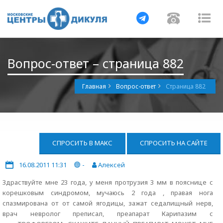
Навигация
Навигац
На
Вопрос-ответ – страница 882
Главная
Вопрос-ответ
Страница 882
СПРОСИТЬ В МАКС
СПРОСИТЬ НА САЙТЕ
16.08.2011 11:31
-
Алексей
Здраствуйте мне 23 года, у меня протрузия 3 мм в пояснице с
корешковым синдромом, мучаюсь 2 года , правая нога
спазмирована от от самой ягодицы, зажат седалищный нерв,
врач невролог преписал, преапарат Карипазим с