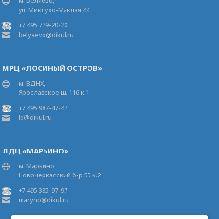
м. Беляево,
ул. Миклухо-Маклая 44
+7 495 779-20-20
belyaevo@dikul.ru
МРЦ «ЛОСИНЫЙ ОСТРОВ»
м. ВДНХ,
Ярославское ш. 116 к.1
+7 495 987-47-47
lo@dikul.ru
ЛДЦ «МАРЬИНО»
м. Марьино,
Новочеркасский б-р 55 к.2
+7 495 385-97-97
maryno@dikul.ru