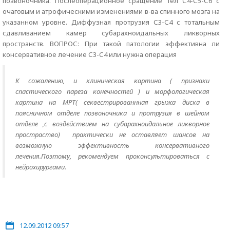
позвоночника. Послеоперационное сращение тел С4-С5-С6 с
очаговым и атрофическими изменениями в-ва спинного мозга на
указанном уровне. Диффузная протрузия С3-С4 с тотальным
сдавливанием камер субарахноидальных ликворных
пространств. ВОПРОС: При такой патологии эффективна ли
консервативное лечение С3-С4 или нужна операция
К сожалению, и клиническая картина ( признаки
спастического пареза конечностей ) и морфологическая
картина на МРТ( секвестрированнная грыжа диска в
поясничном отделе позвоночника и протрузия в шейном
отделе ,с воздействием на субарахноидальное ликворное
простраство) практически не оставляет шансов на
возможную эффективность консервативного
лечения.Поэтому, рекомендуем проконсультироваться с
нейрохирургами.
12.09.2012 09:57