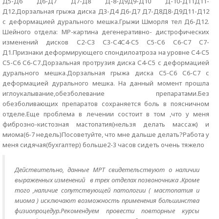
Д5-Д6 Д6-Д7 Д7-Д8 Д-8-Д9Д9-Д10 Д-10-Д11Д11-
Д12.Дорзальная грыжа диска Д3-Д4 Д6-Д7 Д7-Д8Д8-Д9Д11-Д12
с деформацией дурального мешка.Грыжи Шморля тел Д6-Д12.
Шейного отдела: МР-картина дегенеративно- дистрофических
изменений дисков С2-С3 С3-С4С4-С5 С5-С6 С6-С7 С7-
Д1.Признаки деформирующего спондилоатроза на уровне С4-С5
С5-С6 С6-С7.Дорзальная протрузия диска С4-С5 с деформацией
дурального мешка.Дорзальная грыжа диска С5-С6 С6-С7 с
деформацией дурального мешка. На данный момент прошла
иглоукалывание,обезболевание препаратами.Без
обезболивающих препаратов сохраняется боль в поясничном
отделе.Еще проблема в лечении состоит в том ,что у меня
фиброзно-кистозная мастопатия(нельзя делать массаж) и
миома(6-7 недель)Посоветуйте, что мне дальше делать?Работа у
меня сидячая(бухгалтер) больше2-3 часов сидеть очень тяжело
Действительно, данные МРТ свидетельствуют о наличии
выраженных изменений в трех отделах позвоночника .Кроме
того ,наличие сопутствующей патологии ( мастопатия и
миома ) исключают возможность применения большинства
физиопроцедур.Рекомендуем провести повторные курсы