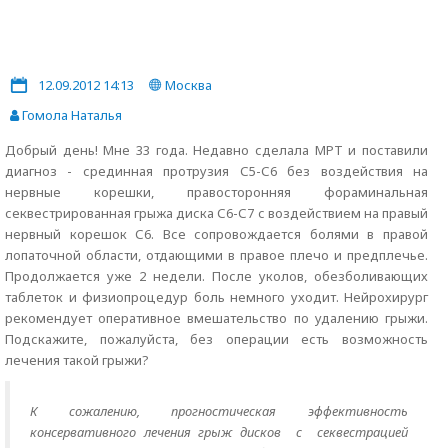
12.09.2012 14:13
Москва
Гомола Наталья
Добрый день! Мне 33 года. Недавно сделала МРТ и поставили
диагноз - срединная протрузия С5-С6 без воздействия на
нервные корешки, правосторонняя фораминальная
секвестрированная грыжа диска С6-С7 с воздействием на правый
нервный корешок С6. Все сопровождается болями в правой
лопаточной области, отдающими в правое плечо и предплечье.
Продолжается уже 2 недели. После уколов, обезболивающих
таблеток и физиопроцедур боль немного уходит. Нейрохирург
рекомендует оперативное вмешательство по удалению грыжи.
Подскажите, пожалуйста, без операции есть возможность
лечения такой грыжи?
К сожалению, прогностическая эффективность
консервативного лечения грыж дисков с секвестрацией