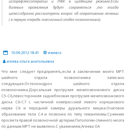
иглорефлексотерапии и ЛФК в щадящем режиме.Если
болевые проявления будут сохраняться ,то тогда
целессобразно рассмотреть вопрос об оперативном лечении
( в первую очередь поясничный отдел позвоночника).
10.09.2012 18:41
ижевск
агеева ольга анатольевна
Что мне следует предпринять,если в заключении моего МРТ
шейного отдела позвоночника записано
следующее:Остеохондроз шейного отдела
позвоночника.Дорсальная протрузия межпозвонкового диска
С5-С6,левосторонняя заднебоковая протрузия межпозвонкового
диска С6-С7 с частичной компрессией левого корешкового
нерва С6 и передней камеры дурального мешка.Очаговое
образование тела С4 и позвонка по типу гемангиомы.Сужение
просвета правой позвоночной артерии.Патологии спинного мозга
по данным МРТ не выявлено.С уважением,Агеева ОА