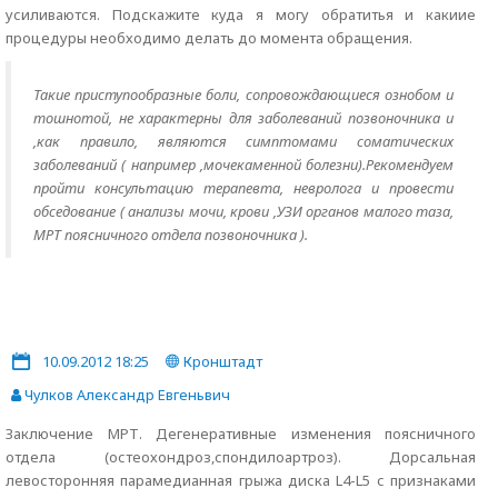
усиливаются. Подскажите куда я могу обратитья и какиие
процедуры необходимо делать до момента обращения.
Такие приступообразные боли, сопровождающиеся ознобом и
тошнотой, не характерны для заболеваний позвоночника и
,как правило, являются симптомами соматических
заболеваний ( например ,мочекаменной болезни).Рекомендуем
пройти консультацию терапевта, невролога и провести
обседование ( анализы мочи, крови ,УЗИ органов малого таза,
МРТ поясничного отдела позвоночника ).
10.09.2012 18:25
Кронштадт
Чулков Александр Евгеньвич
Заключение МРТ. Дегенеративные изменения поясничного
отдела (остеохондроз,спондилоартроз). Дорсальная
левосторонняя парамедианная грыжа диска L4-L5 с признаками