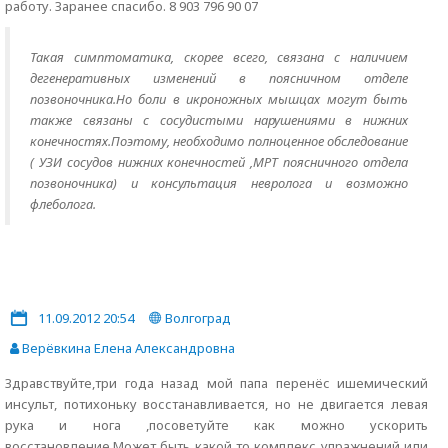
работу. Заранее спасибо. 8 903 796 90 07
Такая симптоматика, скорее всего, связана с наличием
дегенеративных изменений в поясничном отделе
позвоночника.Но боли в икроножных мышцах могут быть
также связаны с сосудистыми нарушениями в нижних
конечностях.Поэтому, необходимо полноценное обследование
( УЗИ сосудов нижних конечностей ,МРТ поясничного отдела
позвоночника) и консультация невролога и возможно
флеболога.
11.09.2012 20:54
Волгоград
Верёвкина Елена Александровна
Здравствуйте,три года назад мой папа перенёс ишемический
инсульт, потихоньку восстанавливается, но не двигается левая
рука и нога ,посоветуйте как можно ускорить
восстановление.Может быть какой то комплекс упражнений или