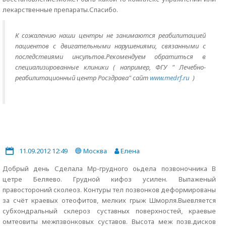
лекарственные препараты.Спасибо.
К сожалению наши центры не занимаются реабилитацией
пациентов с двигательными нарушениями, связанными с
последствиями инсультов.Рекомендуем обратиться в
специализированные клиники ( например, ФГУ " Лечебно-
реабилитационный центр Росздрава" сайт
www.medrf.ru
)
11.09.2012 12:49
Москва
Елена
Добрый день Сделала Мр-грудного оьдела позвоночника В
цетре Беляево. Грудной кифоз усилен. Выпаженый
правостороний сколеоз. Контуры тел позвонков деформированы
за счёт краевых отеофитов, мелких грыж Шморля.Выевляется
субхондральный склероз суставных поверхностей, краевые
омтеовиты межпзвонковых суставов. Высота меж позв.дисков