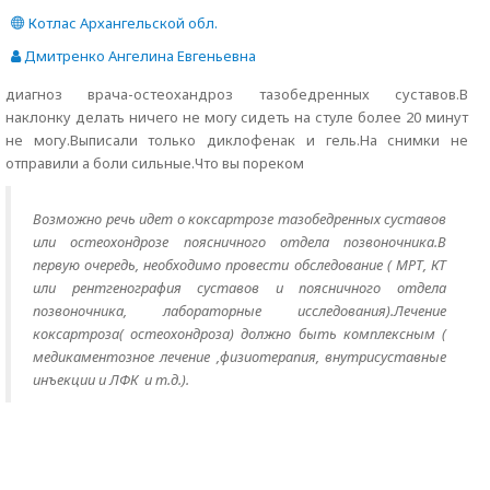
Котлас Архангельской обл.
Дмитренко Ангелина Евгеньевна
диагноз врача-остеохандроз тазобедренных суставов.В
наклонку делать ничего не могу сидеть на стуле более 20 минут
не могу.Выписали только диклофенак и гель.На снимки не
отправили а боли сильные.Что вы пореком
Возможно речь идет о коксартрозе тазобедренных суставов
или остеохондрозе поясничного отдела позвоночника.В
первую очередь, необходимо провести обследование ( МРТ, КТ
или рентгенография суставов и поясничного отдела
позвоночника, лабораторные исследования).Лечение
коксартроза( остеохондроза) должно быть комплексным (
медикаментозное лечение ,физиотерапия, внутрисуставные
инъекции и ЛФК и т.д.).