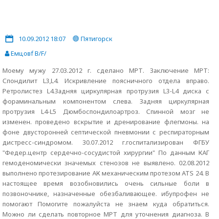
10.09.2012 18:07
Пятигорск
Емцовf B/F/
Моему мужу 27.03.2012 г. сделано МРТ. Заключение МРТ:
Спондилит L3,L4. Искривление поясничного отдела вправо.
Ретролистез L4.Задняя циркулярная протрузия L3-L4 диска с
фораминальным компонентом слева. Задняя циркулярная
протрузия L4-L5 Дюмбоспондилоартроз. Спинной мозг не
изменен. проведено вскрытие и дренирование флегмоны. на
фоне двусторонней септической пневмонии с респираторным
дистресс-синдромом. 30.07.2012 г.госпитализирован ФГБУ
"Федер.центр сердечно-сосудистой хирургии" По данным КАГ
гемоденомически значемых стенозов не выявлено. 02.08.2012
выполнено протезирование АК механическим протезом АТS 24. В
настоящее время возобновились очень сильные боли в
позвоночнике, назначенные обезбаливающее. ибупрофен не
помогают Помогите пожалуйста не знаем куда обратиться.
Можно ли сделать повторное МРТ для уточнения диагноза. В