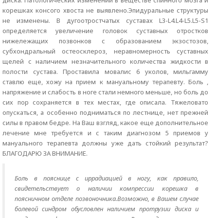
диска. Патологических изменений в веществе спинного мозга и
корешках консого хвоста не выявлено.Эпидуральные структуры
не изменены. В дугоотростчатых суставах L3-L4.L4-L5.L5-S1
определяется увеличение головок суставных отростков
нижележащих позвонков с образованием экзостозов,
субхондральный остеосклероз, неравномерность суставных
щелей с наличием незначительного количества жидкости в
полости сустава. Проставила мовалис 6 уколов, мильгамму
ставлю еще, хожу на прием к мануальному терапевту. Боль ,
напряжение и слабость в ноге стали немного меньше, но боль до
сих пор сохраняется в тех местах, где описала. Тяжеловато
опускаться, а особенно подниматься по лестнице, нет прежней
силы в правом бедре. На Ваш взгляд, какое еще дополнительное
лечение мне требуется и с таким диагнозом 5 приемов у
мануального терапевта должны уже дать стойкий результат?
БЛАГОДАРЮ ЗА ВНИМАНИЕ.
Боль в пояснице с иррадиацией в ногу, как правило,
свидетельствует о наличии компрессии корешка в
поясничном отделе позвоночника.Возможно, в Вашем случае
болевой синдром обусловлен наличием протрузии диска и