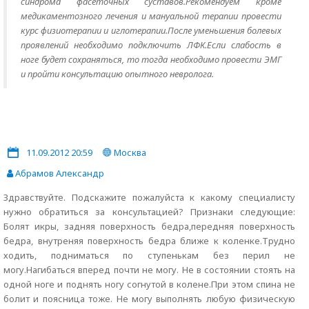
синдрома фасеточных суставов.Рекомендуем кроме
медикаментозного лечения и мануальной терапии провести
курс физиотерапии и иглотерапии.После уменьшения болевых
проявлений необходимо подключить ЛФК.Если слабость в
ноге будет сохраняться, то тогда необходимо провести ЭМГ
и пройти консультацию опытного невролога.
11.09.2012 20:59
Москва
Абрамов Александр
Здравствуйте. Подскажите пожалуйста к какому специалисту
нужно обратиться за консультацией? Признаки следующие:
Болят икры, задняя поверхность бедра,передняя поверхность
бедра, внутреняя поверхность бедра ближе к коленке.Трудно
ходить, подниматься по ступенькам без перил не
могу.Нагибаться вперед почти не могу. Не в состоянии стоять на
одной ноге и поднять ногу согнутой в колене.При этом спина не
болит и поясница тоже. Не могу выполнять любую физическую