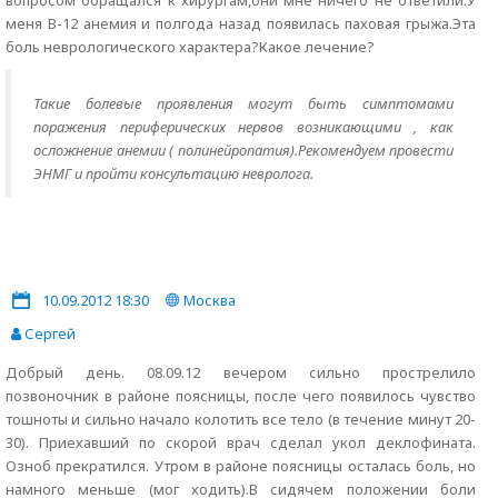
вопросом обращался к хирургам,они мне ничего не ответили.У
меня B-12 анемия и полгода назад появилась паховая грыжа.Эта
боль неврологического характера?Какое лечение?
Такие болевые проявления могут быть симптомами
поражения периферических нервов возникающими , как
осложнение анемии ( полинейропатия).Рекомендуем провести
ЭНМГ и пройти консультацию невролога.
10.09.2012 18:30
Москва
Сергей
Добрый день. 08.09.12 вечером сильно прострелило
позвоночник в районе поясницы, после чего появилось чувство
тошноты и сильно начало колотить все тело (в течение минут 20-
30). Приехавший по скорой врач сделал укол деклофината.
Озноб прекратился. Утром в районе поясницы осталась боль, но
намного меньше (мог ходить).В сидячем положении боли