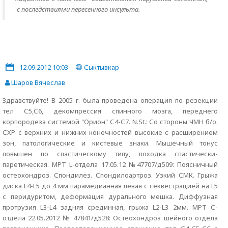
с последствиями пересенного инсульта.
12.09.2012 10:03
Сыктывкар
Шаров Вячеслав
Здравствуйте! В 2005 г. была проведена операция по резекции
тел С5,С6, декомпрессия спинного мозга, переднего
корпородеза системой "Орион" С4-С7. N.St.: Со стороны ЧМН б/о.
СХР с верхних и нижних конечностей высокие с расширением
зон, патологические и кистевые знаки. Мышечный тонус
повышен по спастическому типу, походка спастически-
паретическая. МРТ L-отдела 17.05.12 №47707/д509: Поясничный
остеохондроз. Спондилез. Спондилоартроз. Узкий СМК. Грыжа
диска L4-L5 до 4 мм парамедианная левая с секвестрацией на L5
с перидуритом, деформация дурального мешка. Диффузная
протрузия L3-L4 задняя срединная, грыжа L2-L3 2мм. МРТ С-
отдела 22.05.2012 № 47841/д528: Остеохондроз шейного отдела