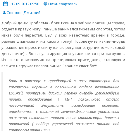
12.09.2012 09:50
Нижневартовск
Соколов Дмитрий
Добрый день! Проблема - болит спина в районе поясницы справа,
отдает в правую ногу. Раньше занимался гиревым спортом, потом
из-за боли перестал. Был у всех известных врачей в городе,
разные диагнозы и ни какого толку! Посоветуйте какие-нибудь
упражнения (пресс и спину качаю регулярно, турник тоже каждый
день почти)... Боль пульсирующая и усиливается при нагрузке...
Из-за этого исключил на тренировках приседания, становую и
все что нагружает позвоночник. Заранее спасибо!!!
Боль в пояснице с иррадиацией в ногу характерна для
компрессии корешка в поясничном отделе позвоночника
грыжей, протрузией диска.В первую очередь ,рекомендуем
пройти обследование ( МРТ поясничного отдела
позвоночника) .Результаты исследования позволят
определиться с тактикой лечения.Физические упражнения
возможно назначить только после минимизации болевых
проявлений ( подбор упражнений возможен только под
контролем врача ЛФК).