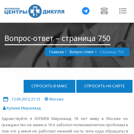
Навигация
Навигац
На
Вопрос-ответ – страница 750
Главная
Вопрос-ответ
Страница 750
СПРОСИТЬ В МАКС
СПРОСИТЬ НА САЙТЕ
12.09.2012 21:13
Москва
Кулиев Мирахмад
Здравствуйте я КУЛИЕВ Мирахмад 18 лет живу в Москве но
гражданство не имею в 16 я заболел полиомиелитом проблема в
том что у меня не работает нижний часть тела куда обращаться