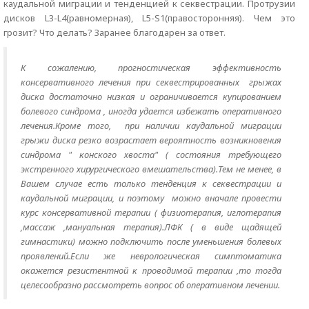
каудальной миграции и тенденцией к секвестрации. Протрузии
дисков L3-L4(равномерная), L5-S1(правосторонняя). Чем это
грозит? Что делать? Заранее благодарен за ответ.
К сожалению, прогностическая эффективность
консервативного лечения при секвестрированных грыжах
диска достаточно низкая и ограничивается купированием
болевого синдрома , иногда удается избежать оперативного
лечения.Кроме того, при наличии каудальной миграции
грыжи диска резко возрастает вероятность возникновения
синдрома " конского хвоста" ( состояния требующего
экстренного хирургического вмешательства).Тем не менее, в
Вашем случае есть только тенденция к секвестрации и
каудальной миграции, и поэтому можно вначале провести
курс консервативной терапии ( физиотерапия, иглотерапия
,массаж ,мануальная терапия).ЛФК ( в виде щадящей
гимнастики) можно подключить после уменьшения болевых
проявлений.Если же неврологическая симптоматика
окажется резистентной к проводимой терапии ,то тогда
целесообразно рассмотреть вопрос об оперативном лечении.