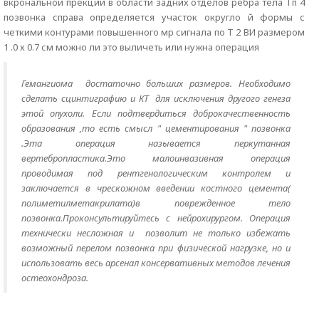
вкрональной прекции в области задних отделов ребра тела Тп 4
позвонка справа определяется участок округло й формы с
четкими контурами повышенного мр сигнала по Т 2 ВИ размером
1 .0 х 0.7 см можно ли это выличеть или нужна операция
Гемангиома достаточно больших размеров. Необходимо
сделать сцинтиграфию и КТ для исключения другого генеза
этой опухоли. Если подтвердиться доброкачественность
образования ,то есть смысл " цементирования " позвонка
.Эта операция называется перкутанная
вертебропластика.Это малоинвазивная операция
проводимая под рентгенологическим контролем и
заключается в чрескожном введении костного цемента(
полиметилметакрилата)в поврежденное тело
позвонка.Проконсультируйтесь с нейрохирургом. Операция
технически несложная и позволит не только избежать
возможный перелом позвонка при физической нагрузке, но и
использовать весь арсенал консервативных методов лечения
остеохондроза.