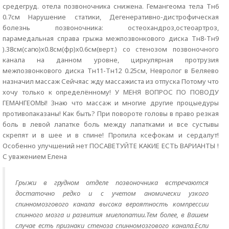
средегруд. отела позвоночника снижена. Гемангеома тела Тн6
0.7см Нарушение статики, Дегенеративно-дистрофическая
болезнь позвоночника: остеохандроз,остеоартроз,
парамедальная справа грыжа межпозвонкового диска Тн8-Тн9
).38см(сагю)х0.8см(фр)х0.6см(верт.) со стенозом позвоночного
канала на данном уровне, циркулярная протрузия
межпозвонкового диска Тн11-Тн12 0.25см, Невролог в Беляево
назначил массаж Сейчяас жду массажиста из отпуска Потому что
хочу только к определённому! У МЕНЯ ВОПРОС ПО ПОВОДУ
ГЕМАНГЕОМЫ! Знаю что массаж и многие другие процыедуры
противопаказаны! Как быть? При повороте головы в право резкая
боль в левой лапатке боль между лапатками и все сустывы
скрепят и в шее и в спине! Пропила ксефокам и сердалут!
Особенно улучшений нет ПОСАВЕТУЙТЕ КАКИЕ ЕСТЬ ВАРИАНТЫ !
С уважением Елена
Грыжи в грудном отделе позвоночника встречаются
достаточно редко и с учетом аномически узкого
спинномозгового канала высока вероятность компрессии
спинного мозга и развития миелопатии.Тем более, в Вашем
случае есть признаки стеноза спинномозгового канала.Если