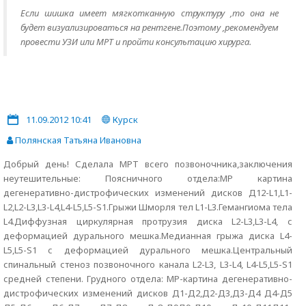
Если шишка имеет мягкотканную структуру ,то она не
будет визуализироваться на рентгене.Поэтому ,рекомендуем
провести УЗИ или МРТ и пройти консультацию хирурга.
11.09.2012 10:41
Курск
Полянская Татьяна Ивановна
Добрый день! Сделала МРТ всего позвоночника,заключения
неутешительные: Поясничного отдела:МР картина
дегенеративно-дистрофических изменений дисков Д12-L1,L1-
L2,L2-L3,L3-L4,L4-L5,L5-S1.Грыжи Шморля тел L1-L3.Гемангиома тела
L4.Диффузная циркулярная протрузия диска L2-L3,L3-L4, с
деформацией дурального мешка.Медианная грыжа диска L4-
L5,L5-S1 с деформацией дурального мешка.Центральный
спинальный стеноз позвоночного канала L2-L3, L3-L4, L4-L5,L5-S1
средней степени. Грудного отдела: МР-картина дегенеративно-
дистрофических изменений дисков Д1-Д2,Д2-Д3,Д3-Д4 Д4-Д5