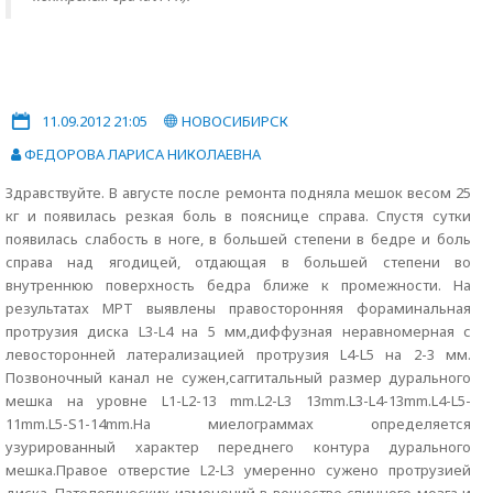
11.09.2012 21:05
НОВОСИБИРСК
ФЕДОРОВА ЛАРИСА НИКОЛАЕВНА
Здравствуйте. В августе после ремонта подняла мешок весом 25
кг и появилась резкая боль в пояснице справа. Спустя сутки
появилась слабость в ноге, в большей степени в бедре и боль
справа над ягодицей, отдающая в большей степени во
внутреннюю поверхность бедра ближе к промежности. На
результатах МРТ выявлены правосторонняя фораминальная
протрузия диска L3-L4 на 5 мм,диффузная неравномерная с
левосторонней латерализацией протрузия L4-L5 на 2-3 мм.
Позвоночный канал не сужен,саггитальный размер дурального
мешка на уровне L1-L2-13 mm.L2-L3 13mm.L3-L4-13mm.L4-L5-
11mm.L5-S1-14mm.На миелограммах определяется
узурированный характер переднего контура дурального
мешка.Правое отверстие L2-L3 умеренно сужено протрузией