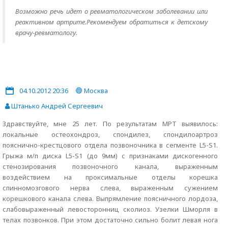
Возможно речь идет о ревматологическом заболевании или
реактивном артрите.Рекомендуем обратиться к детскому
врачу-ревматологу.
04.10.2012 20:36
Москва
Штанько Андрей Сергеевич
Здравствуйте, мне 25 лет. По результатам МРТ выявилось:
локальные остеохондроз, спондилез, спондилоартроз
пояснично-крестцового отдела позвоночника в сегменте L5-S1.
Грыжа м/п диска L5-S1 (до 9мм) с признаками дискогенного
стенозирования позвоночного канала, выраженным
воздействием на проксимальные отделы корешка
спинномозгового нерва слева, выраженным сужением
корешкового канала слева. Выпрямление поясничного лордоза,
слабовыраженный левосторонниц сколиоз. Узелки Шморля в
телах позвонков. При этом достаточно сильно болит левая нога