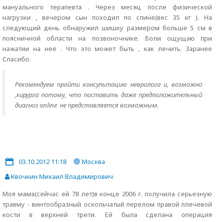
мануального терапевта . Через месяц после физической
нагрузки , вечером сын походил по спине(вес 35 кг ). На
следующий день обнаружил шишку размером больше 5 см в
поясничной области на позвоночнике. Боли ощущаю при
нажатии на неё . Что это может быть , как лечить. Заранее
Спасибо.
Рекомендуем пройти консультацию невролога и, возможно
,хирурга потому, что поставить даже предположительный
диагноз online не представляется возможным.
03.10.2012 11:18
Москва
Квочкин Михаил Владимирович
Моя мама(сейчас ей 78 лет)в конце 2006 г. получила серьезную
травму - винтообразный оскольчатый перелом правой плечевой
кости в верхней трети. Ей была сделана операция