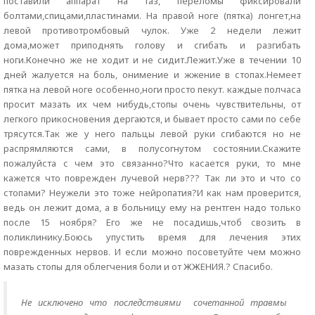
поставили аппарат на таз, переломы фиксировали
болтами,спицами,пластинами. На правой ноге (пятка) лонгет,на
левой противотромбовый чулок. Уже 2 недели лежит
дома,может приподнять голову и сгибать и разгибать
ноги.Конечно же не ходит и не сидит.Лежит.Уже в течении 10
дней жалуется на боль, онимение и жжение в стопах.Немеет
пятка на левой ноге особенно,ноги просто пекут. каждые полчаса
просит мазать их чем нибудь,стопы очень чувствительны, от
легкого прикосновения дергаются, и бывает просто сами по себе
трясутся.Так же у него пальцы левой руки сгибаются но не
распрямляются сами, в полусогнутом состоянии.Скажите
пожалуйста с чем это связанно?Что касается руки, то мне
кажется что поврежден лучевой нерв??? Так ли это и что со
стопами? Неужели это тоже нейропатия?И как нам проверится,
ведь он лежит дома, а в больницу ему на рентген надо только
после 15 ноября? Его же не посадишь,чтоб свозить в
поликлинику.Боюсь упустить время для лечения этих
поврежденных нервов. И если можно посоветуйте чем можно
мазать стопы для облегчения боли и от ЖЖЕНИЯ.? Спасибо.
Не исключено что последствиями сочетанной травмы