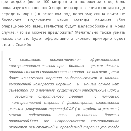
при ходьбе (после 100 метров) и в положении стоя, боль
локализуется по внешней стороне на протяжении от ягодицы до
середины икры ( в основном под коленом); спина почти не
беспокоит. Подскажите какие методы лечения (без
операционного вмешательства) будут целесообразны в моем
случае, что вы можете предложить? Желательно также узнать
насколько это будет эффективно и сколько примерно будет
стоить. Спасибо
К сожалению, прогностическая эффективность
консервативного лечения при больших грыжах диска и
наличии стеноза спинномозгового канала не высокая , тем
более клиническая картина свидетельствует о наличии
выраженной компрессии корешка . В Вашем случае нет
секвестрации, и поэтому существуют определенные шансы
избежать оперативного лечения с помощью
консервативной терапии ( физиотерапия, иглотерапия
,массаж ,мануальная терапия).ЛФК ( в щадящем режиме )
можно подключить после уменьшения болевых
проявлений.Если же неврологическая симптоматика
окажется резистентной к проводимой терапии ,то тогда