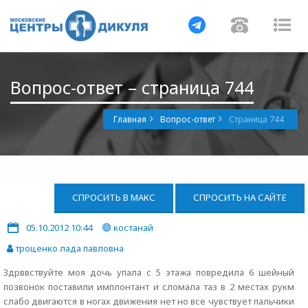
Навигация
Навигац
На
Вопрос-ответ – страница 744
Главная
Вопрос-ответ
Страница 744
СПРОСИТЬ В МАКС
СПРОСИТЬ НА САЙТЕ
05.10.2012 10:44
костанай
троценко лада павловна
Здрввствуйте моя дочь упала с 5 этажа повредила 6 шейный
позвонок поставили имплонтант и сломала таз в 2 местах рукм
слабо двигаются в ногах движения нет но все чувствует пальчики