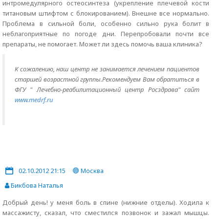
интромедулярного остеосинтеза (укрепление плечевой кости
титановым штифтом с блокированием). Внешне все нормально.
Проблема в сильной боли, особенно сильно рука болит в
неблагоприятные по погоде дни. Перепробовали почти все
препараты, не помогает. Может ли здесь помочь ваша клиника?
К сожалению, наш центр не занимается лечением пациентов
старшей возрастной группы.Рекомендуем Вам обратиться в
ФГУ " Лечебно-реабилитационный центр Росздрава" сайт
www.medrf.ru
02.10.2012 21:15
Москва
Бикбова Наталья
Добрый день! у меня боль в спине (нижние отделы). Ходила к
массажисту, сказал, что сместился позвонок и зажал мышцы.