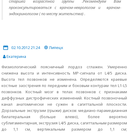
старшей возрастной группы .Рекомендуем Вам
проконсультироваться с врачом-неврологом и врачом-
эндокринологом ( по месту жительства) .
02.10.2012 21:24
Липецк
Екатерина
Физиологический поясничный лордоз сглажен. Умеренно
снижена высота и интенсивность МР-сигнала от L4/5 диска.
Высота тел позвонков не изменена. Определяются краевые
костные заострения по передним и боковым контурам тел L1-L5
позвонков. Костный мозг в телах позвонков с признаками
диффузных дистрофических изменений. Костный позвоночный
канал анатомически не сужен в сагиттальной плоскости.
Дорзальные экструзии (грыжи) дисков: медиано-парамедианная
билатеральная (больше влево), более вероятно
сублигаментарная, экструзия L4/5 диска, сагиттальным размером
до 1,1 см, вертикальным размером до 1,1 см;