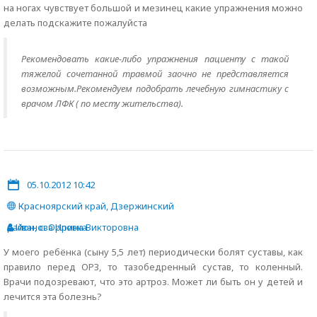
на ногах чувствует большой и мезинец какие упражнения можно
делать подскажите пожалуйста
Рекомендовать какие-либо упражнения пациенту с такой
тяжелой сочетанной травмой заочно не представляется
возможным.Рекомендуем подобрать лечебную гимнастику с
врачом ЛФК ( по месту жительства).
05.10.2012 10:42
Красноярский край, Дзержинский
район, с. Орловка
Иванова Ирина Викторовна
У моего ребёнка (сыну 5,5 лет) периодически болят суставы, как
правило перед ОРЗ, то тазобедренный сустав, то коленный.
Врачи подозревают, что это артроз. Может ли быть он у детей и
лечится эта болезнь?