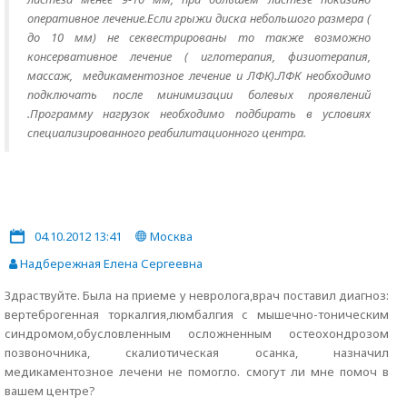
оперативное лечение.Если грыжи диска небольшого размера (
до 10 мм) не секвестрированы то также возможно
консервативное лечение ( иглотерапия, физиотерапия,
массаж, медикаментозное лечение и ЛФК).ЛФК необходимо
подключать после минимизации болевых проявлений
.Программу нагрузок необходимо подбирать в условиях
специализированного реабилитационного центра.
04.10.2012 13:41
Москва
Надбережная Елена Сергеевна
Здраствуйте. Была на приеме у невролога,врач поставил диагноз:
вертеброгенная торкалгия,люмбалгия с мышечно-тоническим
синдромом,обусловленным осложненным остеохондрозом
позвоночника, скалиотическая осанка, назначил
медикаментозное лечени не помогло. смогут ли мне помоч в
вашем центре?