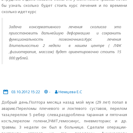
бы узнать сколько будет стоить курс лечения и по времени
сколько идет курс
Задача консервативного лечения сколиоза это
приостановить дальнейшую деформацию и сохранить
функциональность позвоночника.Курс лечения
длительностью 2 недели в нашем центре ( ЛФК
,физиотерапия, массаж) будет ориентировочно стоить 15
000 рублей.
03.10.2012 15:22
-
Немцева Е.С
Добрый день.Полтора месяца назад мой муж (29 лет) попал в
аварию.Переломы плечевого и локтевого суставов, перелом
таза,перелом 5 ребер слева,раздроблена таранная и пяточная
кость,перелом голени,ЗЧМТ,гемосинус, пневмоторакс и др.
травмы. 3 недели он был в больнице. Сделали операции-