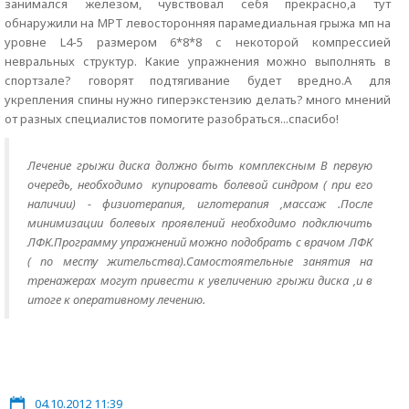
занимался железом, чувствовал себя прекрасно,а тут
обнаружили на МРТ левосторонняя парамедиальная грыжа мп на
уровне L4-5 размером 6*8*8 с некоторой компрессией
невральных структур. Какие упражнения можно выполнять в
спортзале? говорят подтягивание будет вредно.А для
укрепления спины нужно гиперэкстензию делать? много мнений
от разных специалистов помогите разобраться...спасибо!
Лечение грыжи диска должно быть комплексным В первую
очередь, необходимо купировать болевой синдром ( при его
наличии) - физиотерапия, иглотерапия ,массаж .После
минимизации болевых проявлений необходимо подключить
ЛФК.Программу упражнений можно подобрать с врачом ЛФК
( по месту жительства).Самостоятельные занятия на
тренажерах могут привести к увеличению грыжи диска ,и в
итоге к оперативному лечению.
04.10.2012 11:39