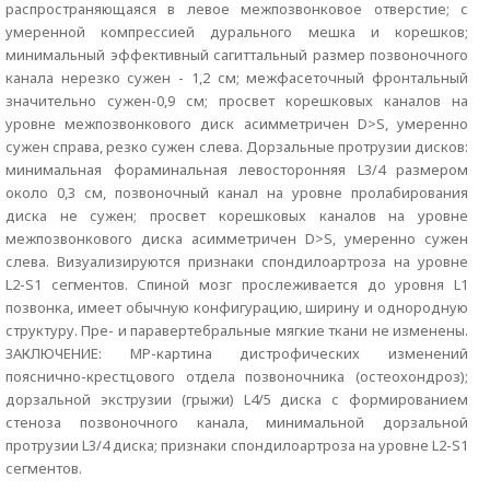
распространяющаяся в левое межпозвонковое отверстие; с
умеренной компрессией дурального мешка и корешков;
минимальный эффективный сагиттальный размер позвоночного
канала нерезко сужен - 1,2 см; межфасеточный фронтальный
значительно сужен-0,9 см; просвет корешковых каналов на
уровне межпозвонкового диск асимметричен D>S, умеренно
сужен справа, резко сужен слева. Дорзальные протрузии дисков:
минимальная фораминальная левосторонняя L3/4 размером
около 0,3 см, позвоночный канал на уровне пролабирования
диска не сужен; просвет корешковых каналов на уровне
межпозвонкового диска асимметричен D>S, умеренно сужен
слева. Визуализируются признаки спондилоартроза на уровне
L2-S1 сегментов. Спиной мозг прослеживается до уровня L1
позвонка, имеет обычную конфигурацию, ширину и однородную
структуру. Пре- и паравертебральные мягкие ткани не изменены.
ЗАКЛЮЧЕНИЕ: МР-картина дистрофических изменений
пояснично-крестцового отдела позвоночника (остеохондроз);
дорзальной экструзии (грыжи) L4/5 диска с формированием
стеноза позвоночного канала, минимальной дорзальной
протрузии L3/4 диска; признаки спондилоартроза на уровне L2-S1
сегментов.