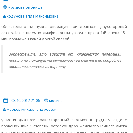
молдова рыбница
ходунова алла максимовна
обезательно ли нужна операция при деагнозе двухстороний
coxa valga с шеечно-диафизарным углом с права 145 слева 151
или возможен какой другой способ
Здравствуйте, это зависит от клинических появлений,
пришлите пожалуйста рентгеновский снимок и по подробнее
опишите клиническую картину.
03.10.2012 21:06
москва
марков михаил андреевич
у меня диагноз: правосторонний сколиоз в грудном отделе
позвоночника 1 степени. остеохондроз межпозвоночного диска
в грудном отделе позвоночника. это у меня после травмы. хотел