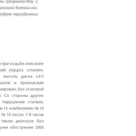
зни Шейрмана-Мау и
козной болезни ног.
ендуем периодически
и при ходьбе.описание
ский лордоз сглажен.
е высоты диска L4-5
ешков и признаками
мирован, без очаговой
5. Со стороны других
 Нарушение статики,
 №13 комбилипин №10
 №10 после 7-8 часов
 таком диагнозе без
днее обострение 2000