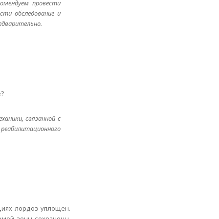
комендуем провести
сти обследование и
едварительно.
е?
ханики, связанной с
о реабилитационного
циях лордоз уплощен.
уемой зоны сохранены.