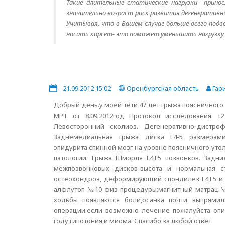
Такие длительные статические нагрузки принос
значительно возраст риск развития дегенеративны
Учитывая, что в Вашем случае больше всего подв
носить корсет- это поможет уменьшить нагрузку н
21.09.2012 15:02
Оренбургская область
Гар
Добрый день.у моей тёти 47 лет грыжа поясничного
МРТ от 8.09.2012год Протокол исследования: t2_t
Левосторонний сколиоз. Дегенеративно-дистр
Заднемедиальная грыжа диска L4-5 размерами
эпидурита.спинной мозг на уровне поясничного уто
патологии. Грыжа Шморля L4,L5 позвонков. Задни
межпозвонковых дисков-высота и нормальная ст
остеохондроз, деформирующий спондилез L4,L5 
алфлутоп №10 физ процедуры:магнитный матрац№8
ходьбы появляются боли,осанка почти выпрямил
операции.если возможно лечение пожалуйста опи
году,гипотония,и миома. Спасибо за любой ответ.