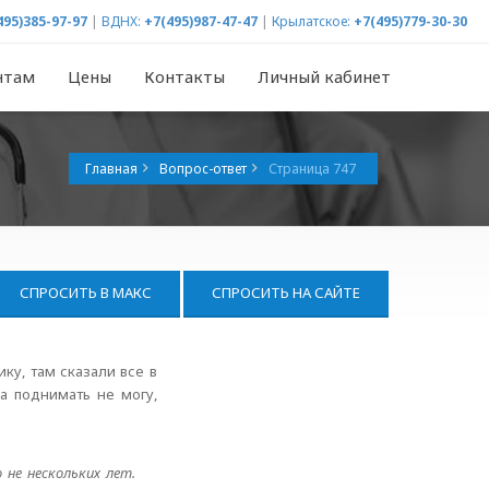
495)385-97-97
|
ВДНХ:
+7(495)987-47-47
|
Крылатское:
+7(495)779-30-30
нтам
Цены
Контакты
Личный кабинет
Главная
Вопрос-ответ
Страница 747
СПРОСИТЬ В МАКС
СПРОСИТЬ НА САЙТЕ
ку, там сказали все в
а поднимать не могу,
 не нескольких лет.