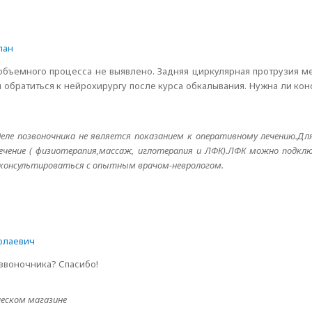
пан
 объемного процесса не выявлено. Задняя циркулярная протрузия 
л обратиться к нейрохирургу после курса обкалывания. Нужна ли кон
деле позвоночника не является показанием к оперативному лечению.Дл
ечение ( физиотерапия,массаж, иглотерапия и ЛФК).ЛФК можно подкл
оконсультироваться с опытным врачом-неврологом.
олаевич
озвоночника? Спасибо!
еском магазине