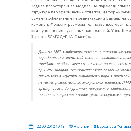
Задняя левосторонняя медиально-парамедиальная п
структуре периферических отделов, деформирующа
сужен (эффективный передне-задний размер на уров
изменён. Форма и размеры тел позвонков обычные
виде уплощения суставных поверхнотей. Узлы Шморл
Заранее БЛАГОДАРНА. Спасибо.
Данные МРТ свидетельствуют о наличии умерен
«продавление» хрящевой тканью замыкательных 
требуют особого лечения. Лечение применяется 
грыжах Шморля (истончение тела позвонка увелич
диска- это выбухание пульпозного ядра в предела
лечение( физиотерапия, мануальная терапия, ЛФ
грыжу диска. Аккуратная программа реабилита
позволяет через некоторое время вернуться к при
22.09.2012 19:13
Нальчик
Барсагова Фатима