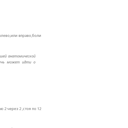
влево,или вправо,боли
ашей анатомической
речь может идти о
2 через 2 ,стоя по 12