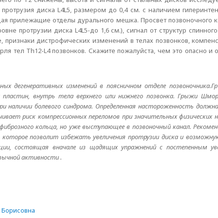
ротрузия диска L4L5, размером до 0,4 см. с наличием гиперинтен
я прилежащие отделы дурального мешка. Просвет позвоночного к
не протрузии диска L4L5-до 1,6 см.), сигнал от структур спинного 
, признаки дистрофических изменений в телах позвонков, компен
я тел Th12-L4 позвонков. Скажите пожалуйста, чем это опасно и о
ных дегенеративных изменений в поясничном отделе позвоночника.
пластин, внутрь тела верхнего или нижнего позвонка. Грыжи Шморл
при наличии болевого синдрома. Определенная настороженность должн
ивает риск компрессионных переломов при значительных физических н
х фиброзного кольца, но уже выступающее в позвоночный канал. Рекоме
К) которое позволит избежать увеличения протрузии диска и возможн
ции, состоящая вначале из щадящих упражнений с постепенным уве
вычной активности .
 Борисовна