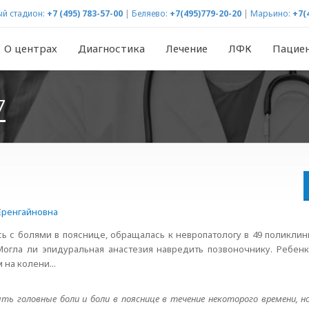
й стадион:
+7 (495) 783-57-00
|
Беляево:
+7(495)779-20-20
|
Марьино:
+7(
О центрах
Диагностика
Лечение
ЛФК
Пацие
7
Еренгайновна
 с болями в пояснице, обращалась к невропатологу в 49 поликлини
Могла ли эпидуральная анастезия навредить позвоночнику. Ребенк
 на колени...
ь головные боли и боли в пояснице в течение некоторого времени, но