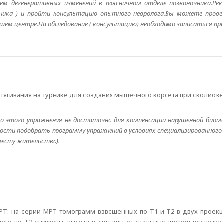
чием дегенеративных изменений в поясничном отделе позвоночника.Ре
чника ) и пройти консультацию опытного невролога.Вы можете прове
ашем центре.На обследование ( консультацию) необходимо записаться пр
дтягивания на турнике для создания мышечного корсета при сколиоз
о этого упражнения не достаточно для компенсации нарушенной биоме
ности подобрать программу упражнений в условиях специализированног
месту жительства).
МРТ: на серии МРТ томограмм взвешенных по Т1 и Т2 в двух проек
него по Т2 снижены, высота и сигналы от стальных дисков исслед