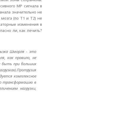
сивного МР сигнала в
анала значительно не
мозга (по Т1 и Т2) не
саторные изменения в
пасно ли, как лечить?
Грыжа Шморля - это
я, как правило, не
а быть при больших
агрузках).Протрузия
ндуется комплексное
ую трансформацию в
личением нагрузки,