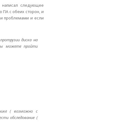
он написал следующее
 ПА с обеих сторон, и
ми проблемами и если
протрузии диска на
.Вы можете пройти
нике ( возможно с
сти обследование (