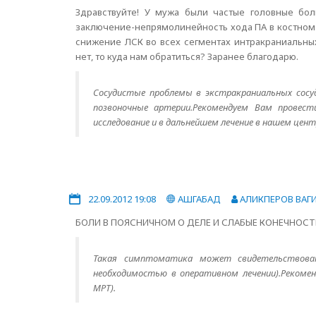
Здравствуйте! У мужа были частые головные бол
заключение-непрямолинейность хода ПА в костном 
снижение ЛСК во всех сегментах интракраниальны
нет, то куда нам обратиться? Заранее благодарю.
Сосудистые проблемы в экстракраниальных сосуд
позвоночные артерии.Рекомендуем Вам провес
исследование и в дальнейшем лечение в нашем цент
22.09.2012 19:08
АШГАБАД
АЛИКПЕРОВ ВАГ
БОЛИ В ПОЯСНИЧНОМ О ДЕЛЕ И СЛАБЫЕ КОНЕЧНОСТ
Такая симптоматика может свидетельствоват
необходимостью в оперативном лечении).Рекомен
МРТ).