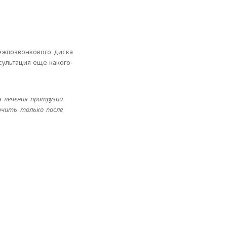
межпозвонкового диска
сультация еще какого-
я лечения протрузии
ючить только после