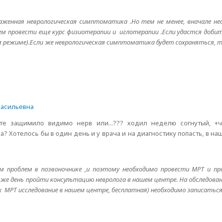
аженная неврологическая симптоматика .Но тем не менее, вначале не
ем провести еще курс физиотерапии и иглотерапии .Если удастся доби
 режиме).Если же неврологическая симптоматика будет сохраняться, т
Васильевна
оте защимило видимо нерв или...??? ходил неделю согнутый, +ч
ка? Хотелось бы в один день и у врача и на диагностику попасть, в 
ием проблем в позвоночнике ,и поэтому необходимо провести МРТ и п
же день пройти консультацию невролога в нашем центре. На обследован
 МРТ исследование в нашем центре, бесплатная) необходимо записаться