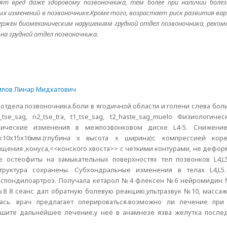
ят вред даже здоровому позвоночника, тем более при наличии боле
х изменений в позвоночнике.Кроме того, возрастает риск развития вари
ержен биомеханическим нарушениям грудной отдел позвоночника, реком
а грудной отдел позвоночника.
ипов Линар Мидхатович
 отдела позвоночника.боли в ягодичной области и голени слева бол
se_sag, n2_tse_tra, t1_tse_sag, t2_haste_sag_muelo Физиологиче
офические изменения в межпозвонковом диске L4-5. Снижени
:10x15x16мм.(глубина x высота x ширина)с компрессией кор
лщения ,конуса,<<конского хвоста>> с четкими контурами, не дефор
е остеофиты на замыкательных поверхностях тел позвонков L4,L
руктура сохранены. Субхондральные изменения в телах L4,L5.
и спондилоартроз. Получала кетарол №4 флексен №6 нейромидин
 8 сеанс дал обратную болевую реакцию,ультразвук №10, массаж
ась. врач предлагает оперироваться.возможно ли лечение при
шите дальнейшее лечение.у неё в анамнезе язва желутка после