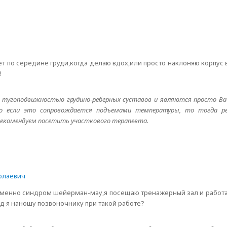
ет по середине груди,когда делаю вдох,или просто наклоняю корпус 
!
й тугоподвижностью грудино-реберных суставов и являются просто В
.Но если это сопровождается подъемами температуры, то тогда 
,рекомендуем посетить участкового терапевта.
олаевич
менно синдром шейерман-мау,я посещаю тренажерный зал и работаю 
д я наношу позвоночнику при такой работе?