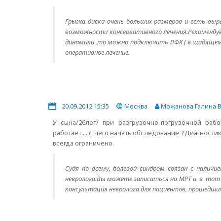
Грыжа диска очень больших размеров и есть выр
возможности консервативного лечения.Рекоменду
динамики ,то можно подключить ЛФК ( в щадящем
оперативное лечение.
20.09.2012 15:35
Москва
Можанова Галина 
У сына/26лет/ при разгрузочно-погрузочной раб
работает.... с чего начать обследование ?Диагности
всегда ограничено.
Судя по всему, болевой синдром связан с налич
невролога.Вы можете записаться на МРТ и в тот 
консультация невролога для пациентов, прошедших