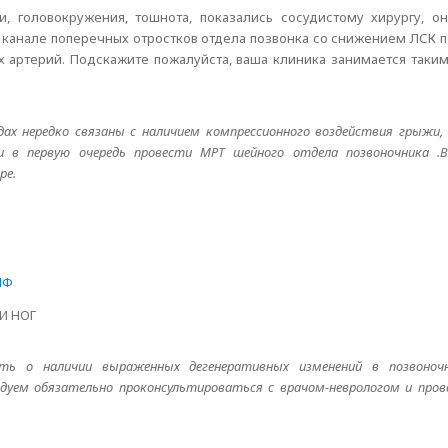
и, головокружения, тошнота, показались сосудистому хирургу, 
канале поперечных отростков отдела позвонка со снижением ЛСК по
х артерий. Подскажите пожалуйста, ваша клиника занимается таки
ах нередко связаны с наличием компрессионного воздействия грыжи, 
ти в первую очередь провести МРТ шейного отдела позвоночника 
ре.
ИФ
И НОГ
ь о наличии выраженных дегенеративных изменений в позвоноч
дуем обязательно проконсультироваться с врачом-неврологом и прове