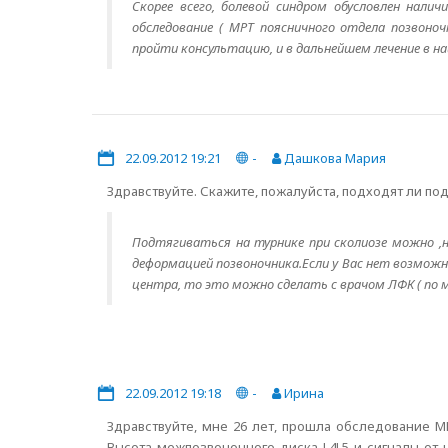
Скорее всего, болевой синдром обусловлен нали
обследование ( МРТ поясничного отдела позвоно
пройти консультацию, и в дальнейшем лечение в н
22.09.2012 19:21
-
Дашкова Мария
Здравствуйте. Скажите, пожалуйста, подходят ли по
Подтягиваться на турнике при сколиозе можно ,н
деформацией позвоночника.Если у Вас нет возмож
центра, то это можно сделать с врачом ЛФК ( по 
22.09.2012 19:18
-
Ирина
Здравствуйте, мне 26 лет, прошла обследование 
Высота межпозвоночного диска L4L5 и сигналы от 