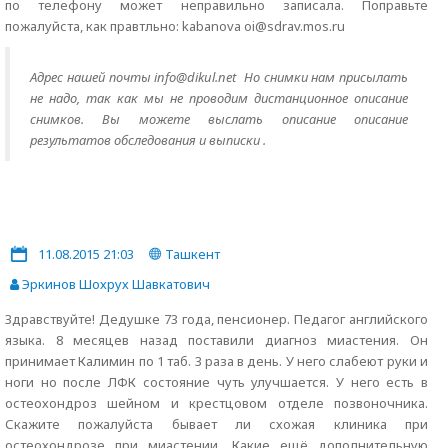
по телефону может неправильно записала. Поправьте
пожалуйста, как правтльно: kabanova oi@sdrav.mos.ru
Адрес нашей почты info@dikul.net Но снимки нам присылать
не надо, так как мы не проводим дистанционное описание
снимков. Вы можете выслать описание описание
результатов обследования и выписки .
11.08.2015 21:03
Ташкент
Эркинов Шохрух Шавкатович
Здравствуйте! Дедушке 73 года, пенсионер. Педагог английского
языка. 8 месяцев назад поставили диагноз миастения. Он
принимает Калимин по 1 таб. 3 раза в день. У него слабеют руки и
ноги но после ЛФК состояние чуть улучшается. У него есть в
остеохондроз шейном и крестцовом отделе позвоночника.
Скажите пожалуйста бывает ли схожая клиника при
остеохондрозе при миастении. Какие ещё дополнительную