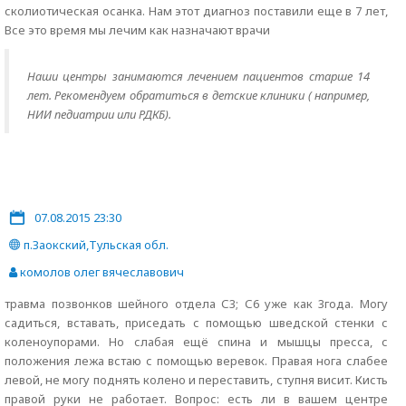
сколиотическая осанка. Нам этот диагноз поставили еще в 7 лет,
Все это время мы лечим как назначают врачи
Наши центры занимаются лечением пациентов старше 14
лет. Рекомендуем обратиться в детские клиники ( например,
НИИ педиатрии или РДКБ).
07.08.2015 23:30
п.Заокский,Тульская обл.
комолов олег вячеславович
травма позвонков шейного отдела С3; С6 уже как 3года. Могу
садиться, вставать, приседать с помощью шведской стенки с
коленоупорами. Но слабая ещё спина и мышцы пресса, с
положения лежа встаю с помощью веревок. Правая нога слабее
левой, не могу поднять колено и переставить, ступня висит. Кисть
правой руки не работает. Вопрос: есть ли в вашем центре