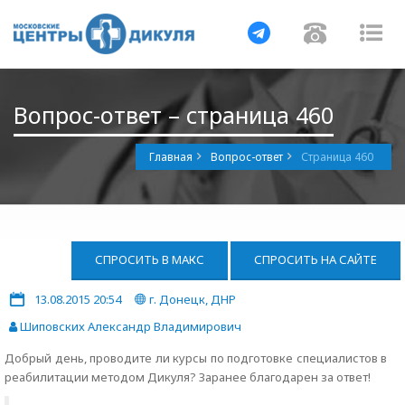
Навигация
Навигац
На
Вопрос-ответ – страница 460
Главная
Вопрос-ответ
Страница 460
СПРОСИТЬ В МАКС
СПРОСИТЬ НА САЙТЕ
13.08.2015 20:54
г. Донецк, ДНР
Шиповских Александр Владимирович
Добрый день, проводите ли курсы по подготовке специалистов в
реабилитации методом Дикуля? Заранее благодарен за ответ!