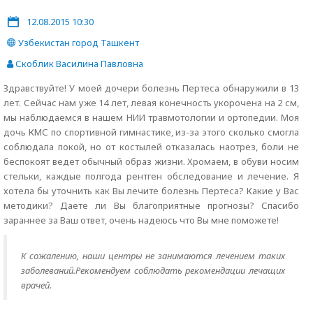
12.08.2015 10:30
Узбекистан город Ташкент
Скоблик Василина Павловна
Здравствуйте! У моей дочери болезнь Пертеса обнаружили в 13
лет. Сейчас нам уже 14 лет, левая конечность укорочена на 2 см,
мы наблюдаемся в нашем НИИ травмотологии и ортопедии. Моя
дочь КМС по спортивной гимнастике, из-за этого сколько смогла
соблюдала покой, но от костылей отказалась наотрез, боли не
беспокоят ведет обычный образ жизни. Хромаем, в обуви носим
стельки, каждые полгода рентген обследование и лечение. Я
хотела бы уточнить как Вы лечите болезнь Пертеса? Какие у Вас
методики? Даете ли Вы благоприятные прогнозы? Спасибо
зараннее за Ваш ответ, очень надеюсь что Вы мне поможете!
К сожалению, наши центры не занимаются лечением таких
заболеваний.Рекомендуем соблюдать рекомендации лечащих
врачей.