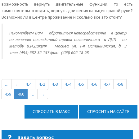
возможность вернуть двигательные функции, то есть
самостоятельно ходить, вернуть движения пальцев правой руки?
Возможно ли в центре проживание и сколько всё это стоит?
Рекомендуем Вам
обратиться непосредственно
в центр
по лечению последствий травм позвоночника и ДЦП по
методу В.И.Дикуля Москва, ул. 1-я Останкинская, д. 3
тел. (495) 682-32-157 факс (495) 602-18-98
…
←
451
452
453
454
455
456
457
458
459
460
…
→
СПРОСИТЬ В МАКС
СПРОСИТЬ НА САЙТЕ
Задать вопрос