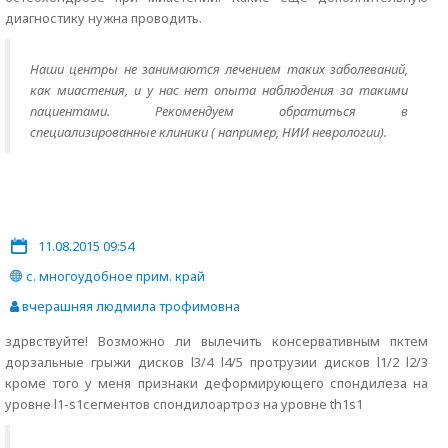
диагностику нужна проводить.
Наши центры не занимаются лечением таких заболеваний,
как миастения, и у нас нет опыта наблюдения за такими
пациентами. Рекомендуем обратиться в
специализированные клиники ( например, НИИ неврологии).
11.08.2015 09:54
с. многоудобное прим. край
вчерашняя людмила трофимовна
здрвствуйте! Возможно ли вылечить консервативным пктем
дорзальные грыжи дисков l3/4 l4/5 протрузии дисков l1/2 l2/3
кроме того у меня признаки деформирующего спондилеза на
уровне l1-s1сегментов спондилоартроз на уровне th1s1