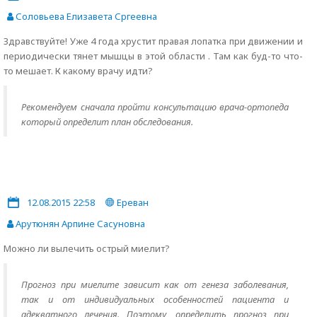
Соловьева Елизавета Сргеевна
Здравствуйте! Уже 4 года хрустит правая лопатка при движении и
периодически тянет мышцы в этой области . Там как буд-то что-
то мешает. К какому врачу идти?
Рекомендуем сначала пройти консультацию врача-ортопеда
который определит план обследования.
12.08.2015 22:58
Ереван
Арутюнян Арпине Сасуновна
Можно ли вылечить острый миелит?
Прогноз при миелите зависит как от генеза заболевания,
так и от индивидуальных особенностей пациента и
адекватного лечения. Поэтому, определить прогноз при