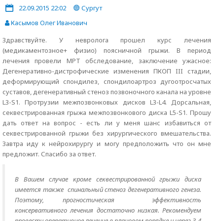
22.09.2015 22:02
Сургут
Касымов Олег Иванович
Здравствуйте. У невролога прошел курс лечения
(медикаментозное+ физио) поясничной грыжи. В период
лечения провели МРТ обследование, заключение ужасное:
Дегенеративно-дистрофические изменения ПКОП III стадии,
деформирующий спондилез, спондилоартроз дугоотросчатых
суставов, дегенеративный стеноз позвоночного канала на уровне
L3-S1. Протрузии межпозвонковых дисков L3-L4. Дорсальная,
секвестрированная грыжа межпозвонкового диска L5-S1. Прошу
дать ответ на вопрос - есть ли у меня шанс избавиться от
секвестрированной грыжи без хирургического вмешательства.
Завтра иду к нейрохирургу и могу предположить что он мне
предложит. Спасибо за ответ.
В Вашем случае кроме секвестрированной грыжи диска
имеется также спинальный стеноз дегенеративного генеза.
Поэтому, прогностическая эффективность
консервативного лечения достаточно низкая. Рекомендуем
провести оперативное лечение в плановом порядке и через 3-4