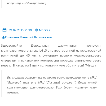
например, НИИ неврологии).
21.09.2015 21:39
Москва
Платонов Валерий Васильевич
Здравствуйте! Дорсальная циркулярная протрузия
межпозвонкового диска L4-L5 c правосторонней латерализацией
величиной до 4,5 мм, с сужением правого межпозвонкового
отверстия и признаками компрессии корешка спинномозгового
нерва... В какую из Ваших поликлиник мне обратиться? 74 года
Вы можете записаться на прием врача-невролога как в МРЦ
"Беляево", так и в МРЦ "Лосиный остров ". После очной
консультации врача-невролога Вам будет назначен план
лечения.