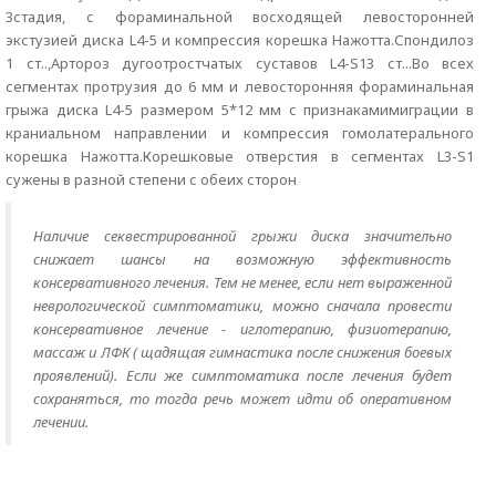
3стадия, с фораминальной восходящей левосторонней
экстузией диска L4-5 и компрессия корешка Нажотта.Спондилоз
1 ст..,Артороз дугоотростчатых суставов L4-S13 ст...Во всех
сегментах протрузия до 6 мм и левосторонняя фораминальная
грыжа диска L4-5 размером 5*12 мм с признакамимиграции в
краниальном направлении и компрессия гомолатерального
корешка Нажотта.Корешковые отверстия в сегментах L3-S1
сужены в разной степени с обеих сторон
Наличие секвестрированной грыжи диска значительно
снижает шансы на возможную эффективность
консервативного лечения. Тем не менее, если нет выраженной
неврологической симптоматики, можно сначала провести
консервативное лечение - иглотерапию, физиотерапию,
массаж и ЛФК ( щадящая гимнастика после снижения боевых
проявлений). Если же симптоматика после лечения будет
сохраняться, то тогда речь может идти об оперативном
лечении.