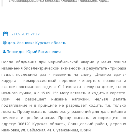
специалиированных детских клиниках ( например, РДКБ).
23.09.2015 21:37
дер. Ивановка Курская область
Леонидов Юрий Васильевич
После облучения при чернобыльской аварии у меня пошли
изменения биоэлектрической активности, в результате - три раза
падал, последний раз - навзничь на спину. Диагноз врача-
хирурга - компрессионный перелом четвертого позвонка и
сжатие поясничного отдела. С 1 июля с.г. лежу на доске, стало
немного лучше, а с 15.09. 15г. могу вставать и ходить в корсете.
Врач не разрешает никакие нагрузки, нельзя делать
подтягивание и в принципе не разрешает ходить, т.е. только
лежать. Прошу выслать комплекс упражнений для дальнейшего
лечения и реабилитации. Прошу выслать информацию по
адресу: 306120 Курская область, Солнцевский район, деревня
Ивановка, ул. Сеймская, 41. С уважением, Юрий.