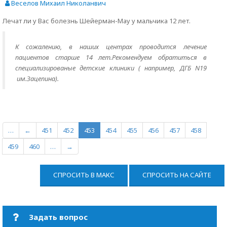
Веселов Михаил Николанвич
Лечат ли у Вас болезнь Шейерман-Мау у мальчика 12 лет.
К сожалению, в наших центрах проводится лечение
пациентов старше 14 лет.Рекомендуем обратиться в
специализированые детские клиники ( например, ДГБ N19
им.Зацепина).
…
←
451
452
453
454
455
456
457
458
459
460
…
→
СПРОСИТЬ В МАКС
СПРОСИТЬ НА САЙТЕ
Задать вопрос