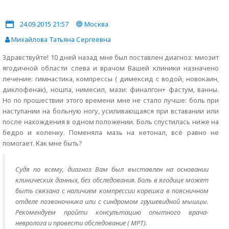
24.09.2015 21:57
Москва
Михайлова Татьяна Сергеевна
Здравствуйте! 10 дней назад мне был поставлен диагноз: миозит
ягодичной области слева и врачом Вашей клиники назначено
лечение: гимнастика, компрессы ( димексид с водой, новокаин,
диклофенак), ношпа, нимесил, мази: финалгон+ фастум, ванны.
Но по прошествии этого времени мне не стало лучше: боль при
наступании на больную ногу, усиливающаяся при вставании или
после нахождения в одном положении. Боль спустилась ниже на
бедро и коленку. Поменяла мазь на кетонал, всё равно не
помогает. Как мне быть?
Судя по всему, диагноз Вам был выставлен на основании
клинических данных, без обследования. Боль в ягодице может
быть связана с наличием компрессии корешка в поясничном
отделе позвоночника или с синдромом грушевидной мышцы.
Рекомендуем пройти консультацию опытного врача-
невролога и провести обследование ( МРТ).