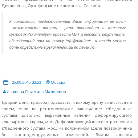
Дикловенак, Ортофен) мне не помогают. Спасибо.
К сожалению, предоставленная Вами информация не дает
возможности понять ,что происходит в коленных
суставах.Рекомендуем провести МРТ и выслать результаты
обследований нам на почту info@dikul.net и тогда можно
дать определенные рекомендации по лечению.
25.09.2015 22:23
Москва
Ивашова Людмила Матвеевна
Добрый день, просьба подсказать, к какому врачу записаться на
прием, если по рентгенограмме заключение: т/бедренные
суставы длвольно выраженные явления деформирующего
коксоартроза справа, мос. Деформирующий коксоартроз левого
т/бедренного сустава, мос.. На поясничном тделе позвоночника
без костнодеструктивных изменений. Видны явления