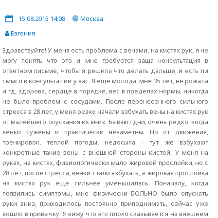
15.08.2015 14:08
Москва
Евгения
Здравствуйте! У меня есть проблема с венами, на кистях рук, я не
могу понять что это и мне требуется ваша консультация в
ответном письме, чтобы я решила что делать дальше, и есть ли
смысл в консультации у вас. Я еще молода, мне 35 лет, не рожала
и тд, здорова, сердце в порядке, вес в пределах нормы, никогда
не было проблем с сосудами. После перенесенного сильного
стресса в 28 лет, у меня резко начали взбухать вены на кистях рук
от малейшего опускания их вниз. Бывают дни, очень редко, когда
венки сужены и практически незаметны. Но от движения,
тренировок, теплой погоды, недосыпа - тут же взбухают
конкретные такие вены с внешней стороны кистей. У меня на
руках, на кистях, физиологически мало жировой прослойки, но с
28 лет, после стресса, венки стали взбухать, а жировая прослойка
на кистях рук еще сильнее уменьшилась. Поначалу, когда
появились симптомы, мне физически БОЛЬНО было опускать
руки вниз, приходилось постоянно приподнимать, сейчас уже
вошло в привычку. Я вижу что это плохо сказывается на внешнем