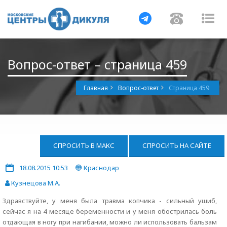
Навигация
Навигац
На
Вопрос-ответ – страница 459
Главная
Вопрос-ответ
Страница 459
СПРОСИТЬ В МАКС
СПРОСИТЬ НА САЙТЕ
18.08.2015 10:53
Краснодар
Кузнецова М.А.
Здравствуйте, у меня была травма копчика - сильный ушиб,
сейчас я на 4 месяце беременности и у меня обострилась боль
отдающая в ногу при нагибании, можно ли использовать бальзам