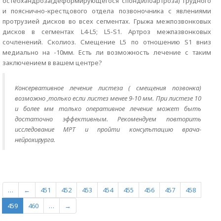
остеохандроза(деформирующегося спондилоартроза) грудного
и пояснично-крестцового отдела позвоночника с явлениями
протрузией дисков во всех сегментах. Грыжа межпозвонковых
дисков в сегментах L4-L5; L5-S1. Артроз межпазвонковых
сочленений. Сколиоз. Смещение L5 по отношению S1 вниз
медиально на -10мм. Есть ли возможность лечение с таким
заключением в вашем центре?
Консервативное лечение листеза ( смещения позвонка)
возможно ,только если листез менее 9-10 мм. При листезе 10
и более мм только оперативное лечение может быть
достаточно эффективным. Рекомендуем повторить
исследование МРТ и пройти консультацию врача-
нейрохирурга.
…
←
451
452
453
454
455
456
457
458
459
460
…
→