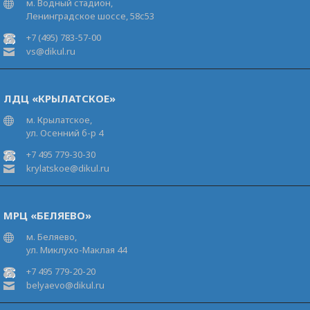
м. Водный стадион,
Ленинградское шоссе, 58с53
+7 (495) 783-57-00
vs@dikul.ru
ЛДЦ «КРЫЛАТСКОЕ»
м. Крылатское,
ул. Осенний б-р 4
+7 495 779-30-30
krylatskoe@dikul.ru
МРЦ «БЕЛЯЕВО»
м. Беляево,
ул. Миклухо-Маклая 44
+7 495 779-20-20
belyaevo@dikul.ru