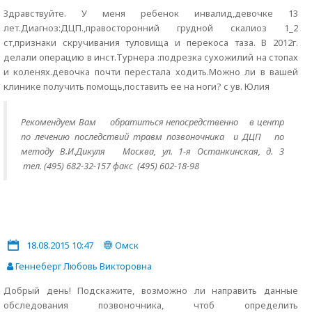
Здравствуйте. У меня ребенок инвалид,девочке 13
лет.Диагноз:ДЦП.,правосторонний грудной скалиоз 1_2
ст,признаки скручивания туловища и перекоса таза. В 2012г.
делали операцию в инст.Турнера :подрезка сухожилий на стопах
и коленях.девочка почти перестала ходить.Можно ли в вашей
клинике получить помощь,поставить ее на ноги? с ув. Юлия
Рекомендуем Вам
обратиться непосредственно
в центр
по лечению последствий травм позвоночника и ДЦП по
методу В.И.Дикуля Москва, ул. 1-я Останкинская, д. 3
тел. (495) 682-32-157 факс (495) 602-18-98
18.08.2015 10:47
Омск
Геннеберг Любовь Викторовна
Добрый день! Подскажите, возможно ли направить данные
обследования позвоночника, чтоб определить