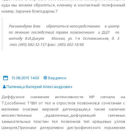
куда мы можем обратиться, клинику и контактный телефонный
номер. Заранее благодарны.7
Рекомендуем Вам
обратиться непосредственно
в центр
по лечению последствий травм позвоночника и ДЦП по
методу В.И.Дикуля Москва, ул. 1-я Останкинская, д. 3
тел. (495) 682-32-157 факс (495) 602-18-98
15.08.2015 14:03
Бердянск
Паляница Валерий Александрович
Диффузное снижение интенсивности МР сигнала на
Т2,особенно Т1ВИ от тел и отростков позвонков,в сочетании с
мелкими очагами жировой дегенерации,а также наличие
множественных ,,вдавленных,,деформаций смежных
замыкательных пластин тел позвонков тип хрящевых узлов
Шморля,Признаки дегеративно дистрофического поражения