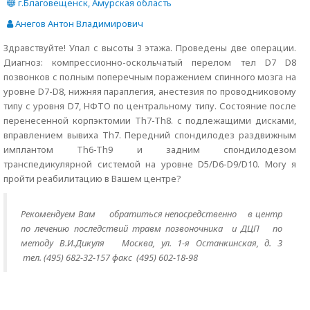
г.Благовещенск, Амурская область
Анегов Антон Владимирович
Здравствуйте! Упал с высоты 3 этажа. Проведены две операции.
Диагноз: компрессионно-оскольчатый перелом тел D7 D8
позвонков с полным поперечным поражением спинного мозга на
уровне D7-D8, нижняя параплегия, анестезия по проводниковому
типу с уровня D7, НФТО по центральному типу. Состояние после
перенесенной корпэктомии Th7-Th8. c подлежащими дисками,
вправлением вывиха Th7. Передний спондилодез раздвижным
имплантом Th6-Th9 и задним спондилодезом
транспедикулярной системой на уровне D5/D6-D9/D10. Могу я
пройти реабилитацию в Вашем центре?
Рекомендуем Вам
обратиться непосредственно
в центр
по лечению последствий травм позвоночника и ДЦП по
методу В.И.Дикуля Москва, ул. 1-я Останкинская, д. 3
тел. (495) 682-32-157 факс (495) 602-18-98