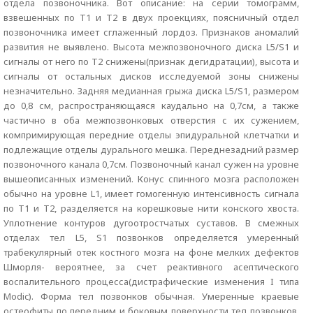
отдела позвоночника. Вот описание: на серии томограмм,
взвешенных по Т1 и Т2 в двух проекциях, поясничный отдел
позвоночника имеет сглаженный лордоз. Признаков аномалий
развития не выявлено. Высота межпозвоночного диска L5/S1 и
сигналы от него по T2 снижены(признак дегидратации), высота и
сигналы от остальных дисков исследуемой зоны снижены
незначительно. Задняя медианная грыжа диска L5/S1, размером
до 0,8 см, распространяющаяся каудально на 0,7см, а также
частично в оба межпозвонковых отверстия с их сужением,
компримирующая передние отделы эпидуральной клетчатки и
подлежащие отделы дурального мешка. Переднезадний размер
позвоночного канала 0,7см. Позвоночный канал сужен на уровне
вышеописанных изменений. Конус спинного мозга расположен
обычно на уровне L1, имеет гомогенную интенсивность сигнала
по T1 и T2, разделяется на корешковые нити конского хвоста.
Уплотнение контуров дугоотростчатых суставов. В смежных
отделах тел L5, S1 позвонков определяется умеренный
трабекулярный отек костного мозга на фоне мелких дефектов
Шморля- вероятнее, за счет реактивного асептического
воспалительного процесса(дистрафические изменения I типа
Моdic). Форма тел позвонков обычная. Умеренные краевые
остеофиты по передним и боковым поверхности тел позвонков.