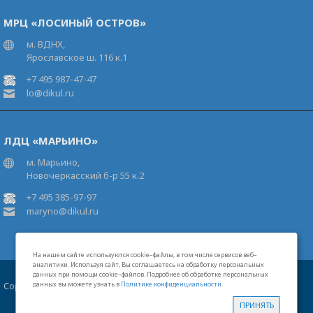
МРЦ «ЛОСИНЫЙ ОСТРОВ»
м. ВДНХ,
Ярославское ш. 116 к.1
+7 495 987-47-47
lo@dikul.ru
ЛДЦ «МАРЬИНО»
м. Марьино,
Новочеркасский б-р 55 к.2
+7 495 385-97-97
maryno@dikul.ru
На нашем сайте используются cookie–файлы, в том числе сервисов веб–
аналитики. Используя сайт, Вы соглашаетесь на обработку персональных
данных при помощи cookie–файлов. Подробнее об обработке персональных
Copyright 2026 Московские центры В.И.Дикуля®
данных вы можете узнать в
Политике конфиденциальности
.
Карта сайта
Свидетельство на товарный знак
Лицензии
ПРИНЯТЬ