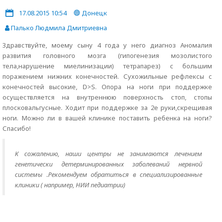
17.08.2015 10:54
Донецк
Палько Людмила Дмитриевна
Здравствуйте, моему сыну 4 года у него диагноз Аномалия
развития головного мозга (гипогенезия мозолистого
тела,нарушение миелинизации) тетрапарез) с большим
поражением нижних конечностей. Сухожильные рефлексы с
конечностей высокие, D>S. Опора на ноги при поддержке
осуществляется на внутреннюю поверхность стоп, стопы
плосковальгусные. Ходит при поддержке за 2е руки,скрещивая
ноги. Можно ли в вашей клинике поставить ребенка на ноги?
Спасибо!
К сожалению, наши центры не занимаются лечением
генетически детерминированных заболеваний нервной
системы .Рекомендуем обратиться в специализированные
клиники ( например, НИИ педиатрии)