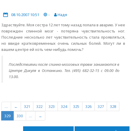
08.10.2007 10:51
-
Надя
Здраствуйте. Моя сестра 12 лет тому назад попала в аварию. У нее
поврежден спинной мозг - потеряна чувствительность ног.
Последние несколько лет чувствительность стала проявляться,
но ввиде кратковременных очень сильных болей. Могут ли в
вашем центре ей хоть чем-нибудь помочь?
Последствиями после спинно-мозговых травм занимаются в
Центре Дикуля в Останкино. Тел. (495) 682-32-15 с 09.00 до
13.00.
…
←
321
322
323
324
325
326
327
328
329
330
…
→