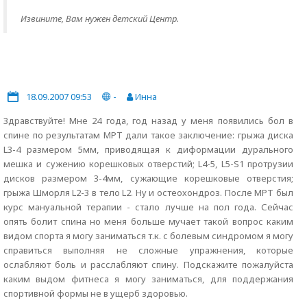
Извините, Вам нужен детский Центр.
18.09.2007 09:53
-
Инна
Здравствуйте! Мне 24 года, год назад у меня появились бол в
спине по результатам МРТ дали такое заключение: грыжа диска
L3-4 размером 5мм, приводящая к диформации дурального
мешка и сужению корешковых отверстий; L4-5, L5-S1 протрузии
дисков размером 3-4мм, сужающие корешковые отверстия;
грыжа Шморля L2-3 в тело L2. Ну и остеохондроз. После МРТ был
курс мануальной терапии - стало лучше на пол года. Сейчас
опять болит спина но меня больше мучает такой вопрос каким
видом спорта я могу заниматься т.к. с болевым синдромом я могу
справиться выполняя не сложные упражнения, которые
ослабляют боль и расслабляют спину. Подскажите пожалуйста
каким выдом фитнеса я могу заниматься, для поддержания
спортивной формы не в ущерб здоровью.