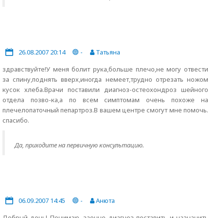
26.08.2007 20:14
-
Татьяна
здравствуйте!У меня болит рука,больше плечо,не могу отвести
за спину,поднять вверх,иногда немеет,трудно отрезать ножом
кусок хлеба.Врачи поставили диагноз-остеохондроз шейного
отдела позво-ка,а по всем симптомам очень похоже на
плечелопаточный пепартроз.В вашем центре смогут мне помочь.
спасибо.
Да, приходите на первичную консультацию.
06.09.2007 14:45
-
Анюта
Добрый день! Понимаю, заочно диагноз поставить и назначить