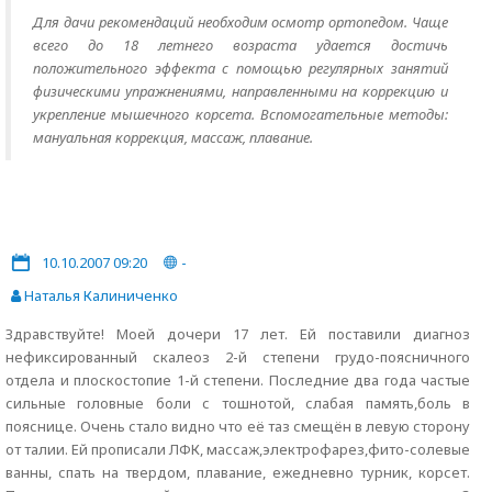
Для дачи рекомендаций необходим осмотр ортопедом. Чаще
всего до 18 летнего возраста удается достичь
положительного эффекта с помощью регулярных занятий
физическими упражнениями, направленными на коррекцию и
укрепление мышечного корсета. Вспомогательные методы:
мануальная коррекция, массаж, плавание.
10.10.2007 09:20
-
Наталья Калиниченко
Здравствуйте! Моей дочери 17 лет. Ей поставили диагноз
нефиксированный скалеоз 2-й степени грудо-поясничного
отдела и плоскостопие 1-й степени. Последние два года частые
сильные головные боли с тошнотой, слабая память,боль в
пояснице. Очень стало видно что её таз смещён в левую сторону
от талии. Ей прописали ЛФК, массаж,электрофарез,фито-солевые
ванны, спать на твердом, плавание, ежедневно турник, корсет.