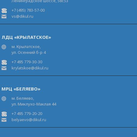
Ленинградское шоссе, 58с53
+7 (495) 783-57-00
vs@dikul.ru
ЛДЦ «КРЫЛАТСКОЕ»
м. Крылатское,
ул. Осенний б-р 4
+7 495 779-30-30
krylatskoe@dikul.ru
МРЦ «БЕЛЯЕВО»
м. Беляево,
ул. Миклухо-Маклая 44
+7 495 779-20-20
belyaevo@dikul.ru