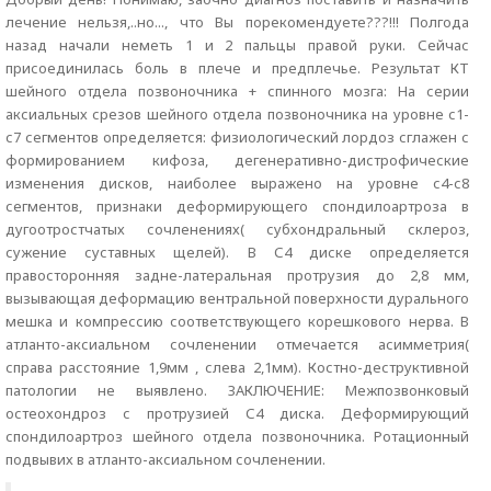
лечение нельзя,..но..., что Вы порекомендуете???!!! Полгода
назад начали неметь 1 и 2 пальцы правой руки. Сейчас
присоединилась боль в плече и предплечье. Результат КТ
шейного отдела позвоночника + спинного мозга: На серии
аксиальных срезов шейного отдела позвоночника на уровне с1-
с7 сегментов определяется: физиологический лордоз сглажен с
формированием кифоза, дегенеративно-дистрофические
изменения дисков, наиболее выражено на уровне с4-с8
сегментов, признаки деформирующего спондилоартроза в
дугоотростчатых сочленениях( субхондральный склероз,
сужение суставных щелей). В С4 диске определяется
правосторонняя задне-латеральная протрузия до 2,8 мм,
вызывающая деформацию вентральной поверхности дурального
мешка и компрессию соответствующего корешкового нерва. В
атланто-аксиальном сочленении отмечается асимметрия(
справа расстояние 1,9мм , слева 2,1мм). Костно-деструктивной
патологии не выявлено. ЗАКЛЮЧЕНИЕ: Межпозвонковый
остеохондроз с протрузией С4 диска. Деформирующий
спондилоартроз шейного отдела позвоночника. Ротационный
подвывих в атланто-аксиальном сочленении.