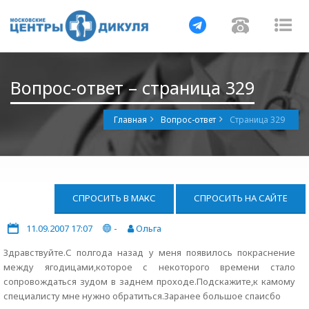
Навигация
Навигац
На
Вопрос-ответ – страница 329
Главная
Вопрос-ответ
Страница 329
СПРОСИТЬ В МАКС
СПРОСИТЬ НА САЙТЕ
11.09.2007 17:07
-
Ольга
Здравствуйте.С полгода назад у меня появилось покраснение
между ягодицами,которое с некоторого времени стало
сопровождаться зудом в заднем проходе.Подскажите,к камому
специалисту мне нужно обратиться.Заранее большое спаисбо