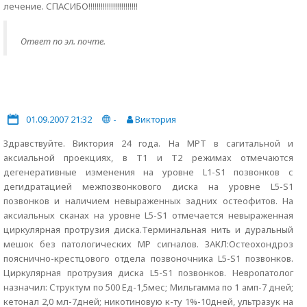
лечение. СПАСИБО!!!!!!!!!!!!!!!!!!!!!!!!
Ответ по эл. почте.
01.09.2007 21:32
-
Виктория
Здравствуйте. Виктория 24 года. На МРТ в сагитальной и
аксиальной проекциях, в Т1 и Т2 режимах отмечаются
дегенеративные изменения на уровне L1-S1 позвонков с
дегидратацией межпозвонкового диска на уровне L5-S1
позвонков и наличием невыраженных задних остеофитов. На
аксиальных сканах на уровне L5-S1 отмечается невыраженная
циркулярная протрузия диска.Терминальная нить и дуральный
мешок без патологических МР сигналов. ЗАКЛ:Остеохондроз
пояснично-крестцового отдела позвоночника L5-S1 позвонков.
Циркулярная протрузия диска L5-S1 позвонков. Невропатолог
назначил: Структум по 500 Ед-1,5мес; Мильгамма по 1 амп-7 дней;
кетонал 2,0 мл-7дней; никотиновую к-ту 1%-10дней, ультразук на