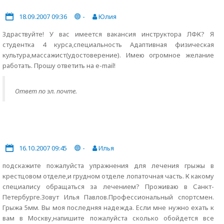
18.09.2007 09:36
-
Юлия
Здраствуйте! У вас имеется вакансия инструктора ЛФК? Я
студентка 4 курса,специальность Адаптивная физическая
культура,массажист(удостоверение). Имею огромное желание
работать. Прошу ответить на e-mail!
Ответ по эл. почте.
16.10.2007 09:45
-
Илья
подскажите пожалуйста упражнения для лечения грыжы в
крестцовом отделе,и грудном отделе лопаточная часть. К какому
специалису обращаться за лечением? Проживаю в Санкт-
Петербурге.Зовут Илья Павлов.Профессиональный спортсмен.
Грыжа 5мм. Вы моя последняя надежда. Если мне нужно ехать к
вам в Москву,напишите пожалуйста сколько обойдется все