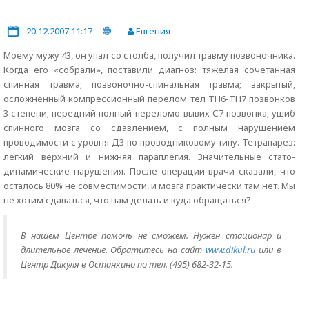
20.12.2007 11:17
-
Евгения
Моему мужу 43, он упал со столба, получил травму позвоночника.
Когда его «собрали», поставили диагноз: тяжелая сочетанная
спинная травма; позвоночно-спинальная травма; закрытый,
осложненный компрессионный перелом тел ТН6-ТН7 позвонков
3 степени; передний полный переломо-вывих С7 позвонка; ушиб
спинного мозга со сдавлением, с полным нарушением
проводимости с уровня Д3 по проводниковому типу. Тетрапарез:
легкий верхний и нижняя параплегия. Значительные стато-
динамические нарушения. После операции врачи сказали, что
осталось 80% не совместимости, и мозга практически там нет. Мы
не хотим сдаваться, что нам делать и куда обращаться?
В нашем Центре помочь не сможем. Нужен стационар и
длительное лечение. Обратитесь на сайт
www.dikul.ru
или в
Центр Дикуля в Останкино по тел. (495) 682-32-15.