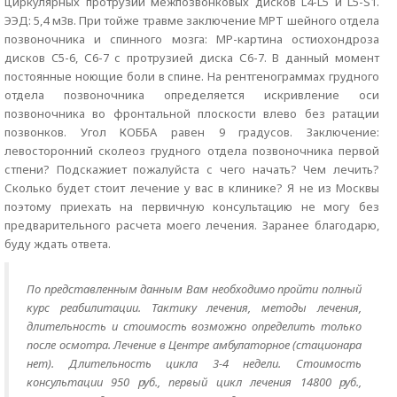
циркулярных протрузий межпозвонковых дисков L4-L5 и L5-S1.
ЭЭД: 5,4 мЗв. При тойже травме заключение МРТ шейного отдела
позвоночника и спинного мозга: МР-картина остиохондроза
дисков C5-6, С6-7 с протрузией диска С6-7. В данный момент
постоянные ноющие боли в спине. На рентгенограммах грудного
отдела позвоночника определяется искривление оси
позвоночника во фронтальной плоскости влево без ратации
позвонков. Угол КОББА равен 9 градусов. Заключение:
левосторонний сколеоз грудного отдела позвоночника первой
стпени? Подскажиет пожалуйста с чего начать? Чем лечить?
Сколько будет стоит лечение у вас в клинике? Я не из Москвы
поэтому приехать на первичную консультацию не могу без
предварительного расчета моего лечения. Заранее благодарю,
буду ждать ответа.
По представленным данным Вам необходимо пройти полный
курс реабилитации. Тактику лечения, методы лечения,
длительность и стоимость возможно определить только
после осмотра. Лечение в Центре амбулаторное (стационара
нет). Длительность цикла 3-4 недели. Стоимость
консультации 950 руб., первый цикл лечения 14800 руб.,