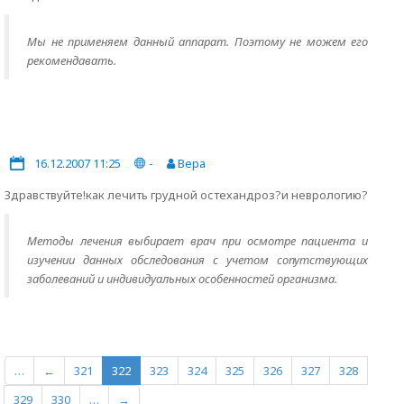
Мы не применяем данный аппарат. Поэтому не можем его
рекомендавать.
16.12.2007 11:25
-
Вера
Здравствуйте!как лечить грудной остехандроз?и неврологию?
Методы лечения выбирает врач при осмотре пациента и
изучении данных обследования с учетом сопутствующих
заболеваний и индивидуальных особенностей организма.
…
←
321
322
323
324
325
326
327
328
329
330
…
→