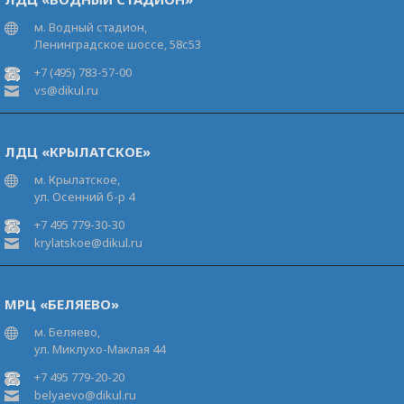
м. Водный стадион,
Ленинградское шоссе, 58с53
+7 (495) 783-57-00
vs@dikul.ru
ЛДЦ «КРЫЛАТСКОЕ»
м. Крылатское,
ул. Осенний б-р 4
+7 495 779-30-30
krylatskoe@dikul.ru
МРЦ «БЕЛЯЕВО»
м. Беляево,
ул. Миклухо-Маклая 44
+7 495 779-20-20
belyaevo@dikul.ru