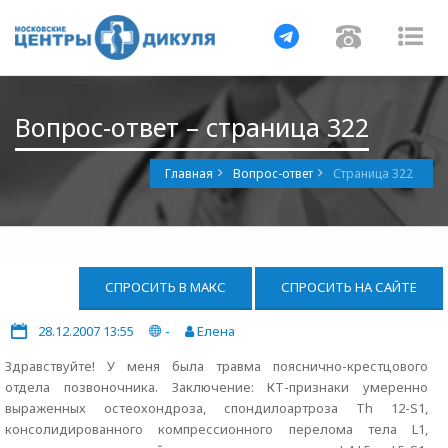
Навигация
Навигац
На
Вопрос-ответ – страница 322
Главная
Вопрос-ответ
Страница 322
СПРОСИТЬ В МАКС
СПРОСИТЬ НА САЙТЕ
28.12.2007 13:55
-
Елена
Здравствуйте! У меня была травма пояснично-крестцового
отдела позвоночника. Заключение: КТ-признаки умеренно
выраженных остеохондроза, спондилоартроза Тh 12-S1,
консолидированного компрессионного перелома тела L1,