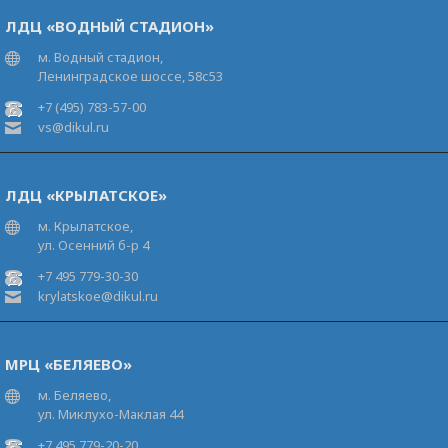
ЛДЦ «ВОДНЫЙ СТАДИОН»
м. Водный стадион,
Ленинградское шоссе, 58с53
+7 (495) 783-57-00
vs@dikul.ru
ЛДЦ «КРЫЛАТСКОЕ»
м. Крылатское,
ул. Осенний б-р 4
+7 495 779-30-30
krylatskoe@dikul.ru
МРЦ «БЕЛЯЕВО»
м. Беляево,
ул. Миклухо-Маклая 44
+7 495 779-20-20