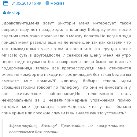
31.05.2010 16:49
москва
Виктор
Здравствуйте,меня зовут Виктор,и меня интересует такой
вопрос,я пару лет назад ходил в клинику Бобыря,у меня после
падения немножко покалывало в между лопаток.Но когда я туда
пришёл меня развели ещё на лечение шеи,так как сказали что
там грыжи,(только уже потом я понял что это ерунда после
МРТ).Но суть в другом,после 7 сеансов,на шеи,у меня на утро
через неделю,ужасно была напряжена шея,и были постоянные
подёргивания,а теперь всё прогрессирует,и мне становится
очень не комфортно находится среди людей.Вот такая беда,и вы
сможете мне помочь?В клинику бобыря теперь идти
страшновато,они говорят по телефону что они не виноваты,и у
вас психическое заболевание,Но невозможно стать
ненормальным за 2 недели.примерные упражнения помню
которые мне делали,на шеи.Надеюсь что у вас бывали
примерные.или похожие случаи.И вы знаете как это устранить?
Здравствуйте, Виктор! Приезжайте на консультацию,
постараемся Вам помочь!