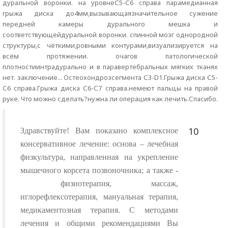
дуральной воронки. на уровнеС5-С6 справа парамедианная
грыжа диска до4мм,вызывающаязначительное сужение
передней камеры дурального мешка и
соответствующейдуральной воронки. спинной мозг однородной
структуры,с чёткими,ровными контурами,визуализируется на
всём протяжении. очагов патологической
плотностиинтрадурально и в паравертебральных мягких тканях
нет. заключение... Остеохондрозсегмента С3-D1.Грыжа диска С5-
С6 справа.Грыжа диска С6-С7 справа.немеют пальцы на правой
руке. Что можно сделать?нужна ли операция как лечить.Спасибо.
10
Здравствуйте! Вам показано комплексное
консервативное лечение: основа – лечебная
физкультура, направленная на укрепление
мышечного корсета позвоночника; а также -
физиотерапия, массаж,
иглорефлексотерапия, мануальная терапия,
медикаментозная терапия. С методами
лечения и общими рекомендациями Вы