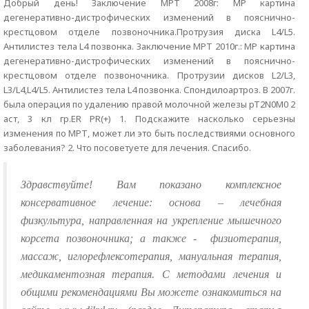
Добрый день! Заключение МРТ 2008г: МР картина
дегенеративно-дистрофических изменений в пояснично-
крестцовом отделе позвоночника.Протрузия диска L4/L5.
Антилистез тела L4 позвонка. Заключение МРТ 2010г.: МР картина
дегенеративно-дистрофических изменений в пояснично-
крестцовом отделе позвоночника. Протрузии дисков L2/L3,
L3/L4,L4/L5. Антилистез тела L4 позвонка. Спондилоартроз. В 2007г.
была операция по удалению правой молочной железы рТ2N0М0 2
аст, 3 кл гр.ER PR(+) 1. Подскажите насколько серьезны
изменения по МРТ, может ли это быть последствиями основного
заболевания? 2. Что посоветуете для лечения. Спасибо.
Здравствуйте! Вам показано комплексное
консервативное лечение: основа – лечебная
физкультура, направленная на укрепление мышечного
корсета позвоночника; а также -
физиотерапия,
массаж, иглорефлексотерапия, мануальная терапия,
медикаментозная терапия. С методами лечения и
общими рекомендациями Вы можете ознакомиться на