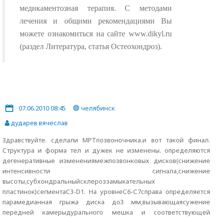
медикаментозная терапия. С методами
лечения и общими рекомендациями Вы
можете ознакомиться на сайте www.dikyl.ru
(раздел Литература, статья Остеохондроз).
07.06.2010 08:45
челябинск
дударев вячеслав
Здравствуйте. сделали МРТпозвоночника.и вот такой финал.
Структура и форма тел и дужек не изменены. определяются
дегенеративные изменениямежпозвонковых дисков(снижение
интенсивности сигнала,снижение
высоты,субхондральныйсклероззамыкательных
пластинок)сегментаС3-D1. На уровнеС6-С7справа определяется
парамедианная грыжа диска до3 мм,вызывающаясужение
передней камерыдурального мешка и соответствующей