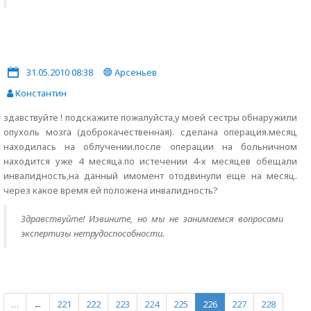
31.05.2010 08:38
Арсеньев
Константин
здавствуйте ! подскажите пожалуйста,у моей сестры обнаружили
опухоль мозга (доброкачественная). сделана операция.месяц
находилась на облучении.после операции на больничном
находится уже 4 месяца.по истечении 4-х месяцев обещали
инвалидность,на данный имомент отодвинули еще на месяц.
через какое время ей положена инвалидность?
Здравствуйте! Извините, но мы не занимаемся вопросами
экспертизы нетрудоспособности.
…
←
221
222
223
224
225
226
227
228