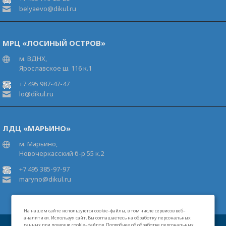
belyaevo@dikul.ru
МРЦ «ЛОСИНЫЙ ОСТРОВ»
м. ВДНХ,
Ярославское ш. 116 к.1
+7 495 987-47-47
lo@dikul.ru
ЛДЦ «МАРЬИНО»
м. Марьино,
Новочеркасский б-р 55 к.2
+7 495 385-97-97
maryno@dikul.ru
На нашем сайте используются cookie–файлы, в том числе сервисов веб–
аналитики. Используя сайт, Вы соглашаетесь на обработку персональных
данных при помощи cookie–файлов. Подробнее об обработке персональных