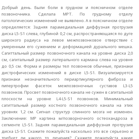
Добрый день. Были боли в грудном и поясничном отделе
позвоночника. Сделала МРТ. По грудному отделу
патологических изменений не выявлено. А в поясничном отделе
определяется: Задняя парамедиальная диффузная протрузия
диска L5-S1 слева, глубиной 0,2 см, распространяющаяся по дуге
широкого радиуса на левое межпозвонковое отверствие с
умеренным его сужением и деформацией дурального мешка.
Сагиттальный размер позвоночного канала на уровне диска 2,0
см, сагитальный размер латерального кармана слева на уровне
до 0,5 см. Форма и размеры тел позвонков обычные, признаки
дистрофических изменений в диске L5-S1. Визуализируется
признаки незначительного периартикулярного фиброза и
пипертрофии фасеток межпозвоночных суставов L3-L5
позвонков. Просвет позвоночного канала не сужен в сагитальной
плоскости на уровне L4-L5-S1 позвонков. Минимальный
сагиттальный размер костного позвоночного канала на этих
уровнях 1,2 см. Сигнал структур спинного мозга не изменен.
Заключение: МР картина м/позворночного остеохандроза в
сегменте L5-S1. Задняя парамедиальная диффузная протрузия
диска L5-S1. Скажите пожалуйста насколько это все серьезно и
требует ли какого то лечения? Скажите пожалуйста какие