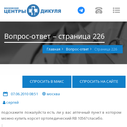
Навигация
Навигац
На
Вопрос-ответ – страница 226
Главная
Вопрос-ответ
Страница 226
СПРОСИТЬ В МАКС
СПРОСИТЬ НА САЙТЕ
07.06.2010 08:51
москва
сергей
подскажите пожалуйста есть ли у вас аптечный пункт в котором
можно купить корсет ортопедический RB 1056?спасибо.