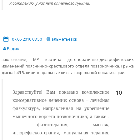
К сожалению, у нас нет аптечного пункта.
07.06.2010 08:50
альметьевск
Радик
заключение, МР картина дегенеративно-дистрофических
изменений пояснично-крестцового отдела позвоночника. Грыжа
диска L4/L5. пириневральные кисты сакральной локализации.
10
Здравствуйте! Вам показано комплексное
консервативное лечение: основа – лечебная
физкультура, направленная на укрепление
мышечного корсета позвоночника; а также -
физиотерапия, массаж,
иглорефлексотерапия, мануальная терапия,