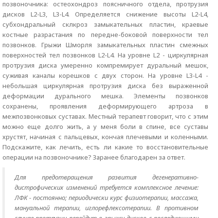
позвоночника: остеохондроз поясничного отдела, протрузия
дисков L2-L3, L3-L4. Определяется снижение высоты L2-L4,
субхондральный склкроз замыкательных пластин, краевые
костные разрастания по передне-боковой поверхности тел
позвонков. Грыжи Шморля замыкательных пластин смежных
поверхностей тел позвонков L2-L4. На уровне L2 - циркулярная
протрузия диска умеренно компремирует дуральный мешок,
суживая каналы корешков с двух сторон. На уровне L3-L4 -
небольшая циркулярная протрузия диска без выраженной
деформации дурального мешка. Элементы позвонков
сохранены, проявления деформирующего артроза в
межпозвонковых суставах. Местный терапевт говорит, что с этим
можно еще долго жить, а у меня боли в спине, все суставы
хрустят, начиная с пальцевых, кончая плечевыми и коленными.
Подскажите, как лечить, есть ли какие то восстановительные
операции на позвоночнике? Заранее благодарен за ответ.
Для предотвращения развития дегенеративно-
дистрофических изменений требуется комплексное лечение:
ЛФК - постоянно; периодически курс физиотерапии, массажа,
мануальной терапии, иглорефлексотерапии. В противном