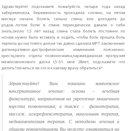
Здравствуйте! подскажите пожалуйста, четыре года назад
забеременела, беременность проходила сложно, на пятом
месяце начала болеть сильно спина, еле доходила до
родов...потом боли в спине периодически давали о себе
знать,около 1,5 лет назад спина стала болеть постоянно по
ночам..нужно было вставать и ходить, чтобы боль прошла..боль
терпела до настояего дня,не так давно сделала МРТ заключение:
дегенеративно-дистрофические изменения пояснично-
крестцового отдела позвоночника,парамедианная протрузия
межпозвонкового диска L5-S1. мне 28лет, подскажите что
делать?лечиться ли это и к какому врачу обратиться?
Здравствуйте! Вам показано комплексное
консервативное лечение: основа – лечебная
физкультура, направленная на укрепление мышечного
корсета позвоночника; а также -
физиотерапия,
массаж, иглорефлексотерапия, мануальная терапия,
медикаментозная терапия. С методами лечения и
общими рекомендациями Вы можете ознакомиться на