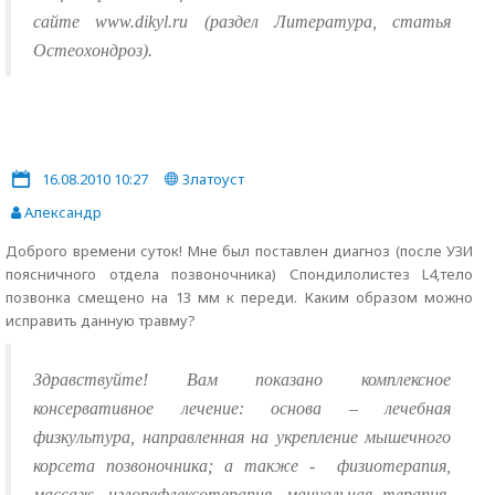
сайте www.dikyl.ru (раздел Литература, статья
Остеохондроз).
16.08.2010 10:27
Златоуст
Александр
Доброго времени суток! Мне был поставлен диагноз (после УЗИ
поясничного отдела позвоночника) Спондилолистез L4,тело
позвонка смещено на 13 мм к переди. Каким образом можно
исправить данную травму?
Здравствуйте! Вам показано комплексное
консервативное лечение: основа – лечебная
физкультура, направленная на укрепление мышечного
корсета позвоночника; а также -
физиотерапия,
массаж, иглорефлексотерапия, мануальная терапия,