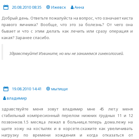
20.08.2010 08:35
Ижевск
Анна
Добрый день. Ответьте пожалуйста на вопрос, что означает киста
правого яичника? Вообще, что это за болезнь? От чего она
бывает и что с этим делать как лечить или сразу операция и
какая? Заранее спасибо.
Здравствуйте! Извините, но мы не занимемся гинекологией.
19.08.2010 14:41
мытищи
владимир
здравствуйте меня зовут владимир мне 45 лет.у меня
стабильный компресионный перелом нижних грудных 11 и 12
позвонков.1.5 месяца лежал в больнице.теперь дома.лежу на
щите хожу на костылях и в корсете.скажите как увеличивать
нагрузку по времени хождения и когда отказаться от