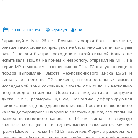
13.08.2010 13:56
Барнаул
Яна
Здравствуйте. Мне 26 лет. Появилась острая боль в пояснице,
раньше таких сильных приступов не было, иногда были приступы
раза 3, но они быстро проходили и такой сильной боли я не
испытывала. Пошла на прием к неврологу, отправил на МРТ. На
серии МР томограмм взвешенных по Т1 и Т2 в двух проекциях
лордоз выпрямлен. Высота межпозвонкового диска L5/S1 и
сигналы от него по Т2 снижены, высота остальных дисков
исследуемой зоны сохранена, сигналы от них по Т2 несколько
неоднородно снижены. Дорзальная медиальная протрузия
диска L5/S1, размером 0,3 см, несколько деформирующая
прилежащие отделы дурального мешка. Просвет позвоночного
канала деформирован на уровне протрузии диска, сагиттальный
размер позвоночного канала до 1,6 см, сигнал от структур
спинного мозга (по Т1 и Т2) неизменен. Отмечаются мелкие
грыжи Шморля в телах Th 12-L5 позвонков. Форма и размеры тел
позвонков обычные, признаки небольших дистрофических