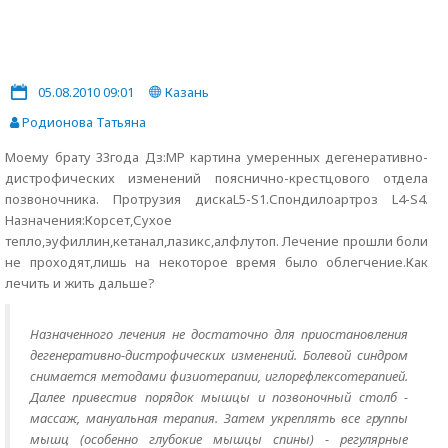
05.08.2010 09:01
Казань
Родионова Татьяна
Моему брату 33года Дз:МР картина умеренных дегенеративно-
дистрофических изменений пояснично-крестцового отдела
позвоночника. Протрузия дискаL5-S1.Спондилоартроз L4-S4.
Назначения:Корсет,Сухое
тепло,эуфиллин,кетанал,лазикс,алфлутоп. Лечение прошли боли
не проходят,лишь на некоторое время было облегчение.Как
лечить и жить дальше?
Назначенного лечения не достаточно для приостановления
дегенеративно-дистрофических изменений. Болевой синдром
снимается методами физиотерапии, иглорефлексотерапией.
Далее привестив порядок мышцы и позвоночный столб -
массаж, мануальная терапия. Затем укреплять все группы
мышц (особенно глубокие мышцы спины) - регулярные