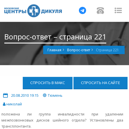
Навигация
Навигац
На
Вопрос-ответ – страница 221
Главная
Вопрос-ответ
Страница 221
СПРОСИТЬ В МАКС
СПРОСИТЬ НА САЙТЕ
20.08.2010 19:15
Тюмень
николай
положена ли группа инвалидности при удалении
межпозвонковых дисков шейного отдела? Установлены два
трансплонтанта.