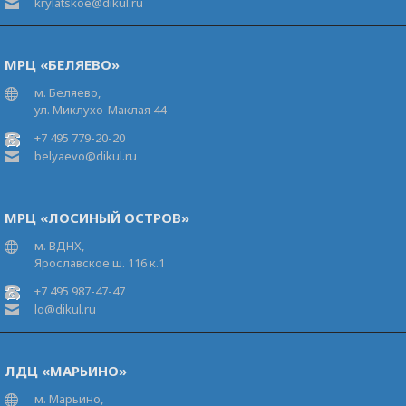
krylatskoe@dikul.ru
МРЦ «БЕЛЯЕВО»
м. Беляево,
ул. Миклухо-Маклая 44
+7 495 779-20-20
belyaevo@dikul.ru
МРЦ «ЛОСИНЫЙ ОСТРОВ»
м. ВДНХ,
Ярославское ш. 116 к.1
+7 495 987-47-47
lo@dikul.ru
ЛДЦ «МАРЬИНО»
м. Марьино,