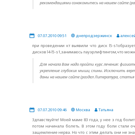
рекомендациями ознакомьтесь на нашем сайте (ра
07.07.2010 09:51
днепродзержинск
алексе
при проведении кт выявили что диск l5-s1образу
дисков l4-l5-s1,занимаюсь пауэрлифтингом,что мож
Для начала Вам надо пройти курс лечения: физиот
укрепление глубоких мышц спины. Исключить верт
даны на нашем сайте (раздел Литература, статья 
07.07.2010 09:46
Москва
Татьяна
Здпавствуйте! Моей маме 83 года, у нее з год боли
потом начинала болеть. В этом году боли стали 
защемление нерва. Но что с этим делать они не зна