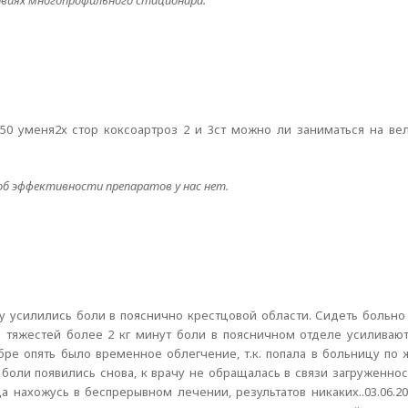
овиях многопрофильного стационара.
150 уменя2х стор коксоартроз 2 и 3ст можно ли заниматься на ве
об эффективности препаратов у нас нет.
у усилились боли в пояснично крестцовой области. Сидеть больно
е тяжестей более 2 кг минут боли в поясничном отделе усиливают
ре опять было временное облегчение, т.к. попала в больницу по 
боли появились снова, к врачу не обращалась в связи загруженнос
а нахожусь в беспрерывном лечении, результатов никаких..03.06.2