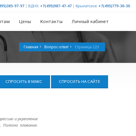
495)385-97-97
|
ВДНХ:
+7(495)987-47-47
|
Крылатское:
+7(495)779-30-30
нтам
Цены
Контакты
Личный кабинет
Главная
Вопрос-ответ
Страница 223
СПРОСИТЬ В МАКС
СПРОСИТЬ НА САЙТЕ
рессию и укрепление
 Полезно плавание.