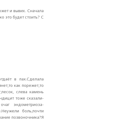
ожет и вывих. Сначала
ко это будет стоить? С
отдаёт в пах.Сделала
нет,то как порежет,то
,песок, слева камень
ендицит тоже сказали-
 очаг эндометриоза-
.Неужели боль,почти
евание позвоночника?Я