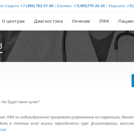
й стадион:
+7 (495) 783-57-00
|
Беляево:
+7(495)779-20-20
|
Марьино:
+7(
О центрах
Диагностика
Лечение
ЛФК
Пацие
3
. Не будет мне хуже?
ие: ЛФК по индивидуальной программе (упражнения на коррекцию, декомп
елю в течение всей жизни; периодически курс физиотерапии, массаж.
.net
.