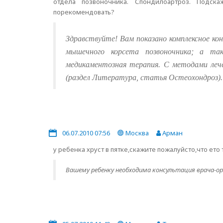
отдела позвоночника. Спондилоартроз. Подск
порекомендовать?
Здравствуйте! Вам показано комплексное кон
мышечного корсета позвоночника; а т
медикаментозная терапия. С методами леч
(раздел Литература, статья Остеохондроз).
06.07.2010 07:56
Москва
Арман
у ребенка хруст в пятке,скажите пожалуйсто,что ето т
Вашему ребенку необходима консультация врача-ор