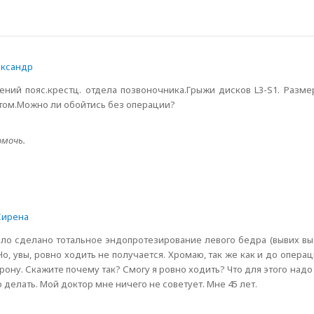
ксандр
ий пояс.крестц. отдела позвоночника.Грыжи дисков L3-S1. Размер
ртом.Можно ли обойтись без операции?
омочь.
ирена
ыло сделано тотальное эндопротезирование левого бедра (вывих в
о, увы, ровно ходить не получается. Хромаю, так же как и до опера
рону. Скажите почему так? Смогу я ровно ходить? Что для этого надо
елать. Мой доктор мне ничего не советует. Мне 45 лет.