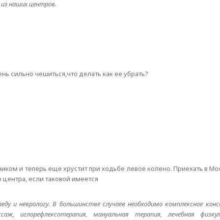
 из наших центров.
ень сильно чешиться,что делать как ее убрать?
ником и теперь еще хрустит при ходьбе левое колено. Приехать в Мо
 центра, если таковой имеется
ду и неврологу. В большинстве случаев необходимо комплексное конс
саж, иглорефлексотерапия, мануальная терапия, лечебная физк