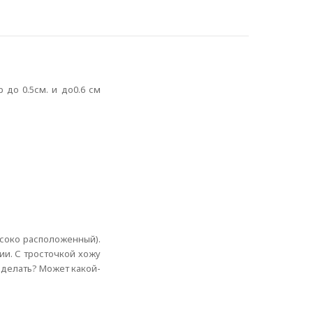
 до 0.5см. и до0.6 см
ысоко расположенный).
ции. С тросточкой хожу
 делать? Может какой-