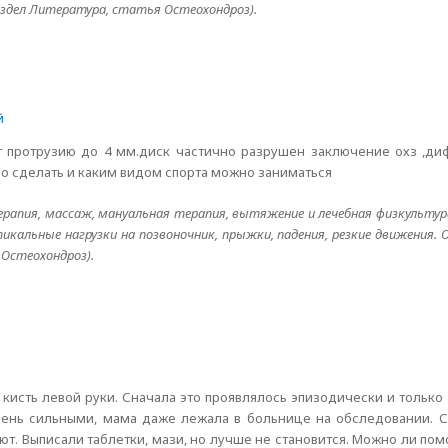
здел Литература, статья Остеохондроз).
й
ет протрузию до 4 мм.диск частично разрушен заключение охз ,д
но сделать и каким видом спорта можно заниматься
ерапия, массаж, мануальная терапия, вытяжение и лечебная физкультур
икальные нагрузки на позвоночник, прыжки, падения, резкие движения.
Остеохондроз).
т кисть левой руки. Сначала это проявлялось эпизодически и только 
очень сильными, мама даже лежала в больнице на обследовании. С
ют. Выписали таблетки, мази, но лучше не становится. Можно ли пом