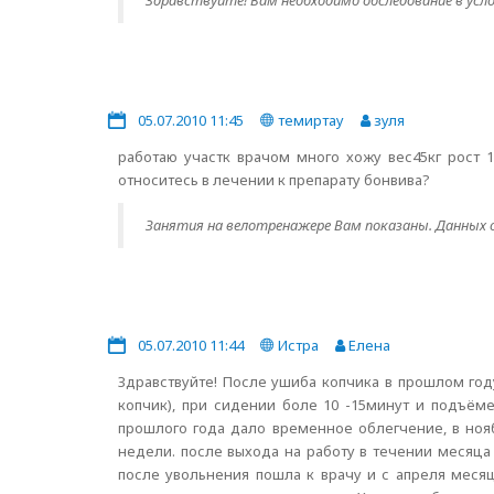
Здравствуйте! Вам необходимо обследование в усл
05.07.2010 11:45
темиртау
зуля
работаю участк врачом много хожу вес45кг рост 
относитесь в лечении к препарату бонвива?
Занятия на велотренажере Вам показаны. Данных 
05.07.2010 11:44
Истра
Елена
Здравствуйте! После ушиба копчика в прошлом год
копчик), при сидении боле 10 -15минут и подъём
прошлого года дало временное облегчение, в нояб
недели. после выхода на работу в течении месяца 
после увольнения пошла к врачу и с апреля месяц