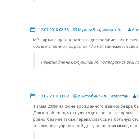
12.07.2010 08:38
Муром.Владимир. обл.
Але
МР картина дегенеративно дистрофических изменен
соответственно.Подросток 17.5 лет.Занимается спо
Приезжайте на консультацию, постараемся Вам п
11.07.2010 11:02
п.Актюбинский Татарстан
С
14 мая 2009г.на фоне врожденного вывиха бедра б
Доктор обещал, что буду ходить ровно, не хромая. Н
ровно, без нее также переваливаюсь на больную сто
то комплекс упражнений для укрепления мышц надо д