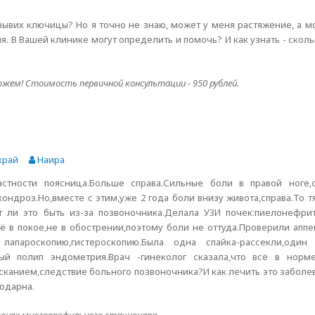
 вывих ключицы? Но я точно не знаю, может у меня растяжение, а м
я. В Вашей клинике могут определить и помочь? И как узнать - сколь
жем! Стоимость первичной консультации - 950 рублей.
край
Наира
астности поясница.Больше справа.Сильные боли в правой ноге,
хондроз.Но,вместе с этим,уже 2 года боли внизу живота,справа.То тя
 ли это быть из-за позвоночника.Делала УЗИ почек:пиелонефрит
сё в покое,не в обострении,поэтому боли не оттуда.Проверили апп
апароскопию,гистероскопию.Была одна спайка-рассекли,один
ный полип эндометрия.Врач -гинеколог сказала,что всё в норме
усканием,следствие больного позвоночника?И как лечить это забол
одарна.