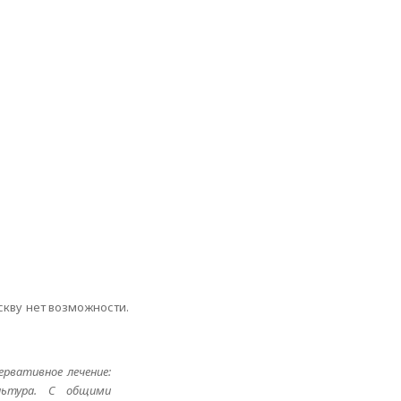
скву нет возможности.
ервативное лечение:
ультура. С общими