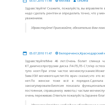
05.07.2010 11:49
Москва
Татьяна
Здравствуйте! Скажите, пожалуйста, вы вправляете
надо сделать рентген и определить точно, что у мен
уважением.
Здравствуйте! Приезжайте, обязательно Вам помо
05.07.2010 11:47
Белореченск,Краснодарский 
Здравствуйте!Мне 46 лет.Очень болит спина,в ч
КТ,диагноз:протрузии диска Л4-Л5,Л5-С1;п/кр остео
тупо ноет.При этом частое мочеиспускание.Может
5мм.УЗИ мочевого:цистит.Но врач сказал,что это в
нет.По женски тоже всё в порядке.Сделала л
закоагулировали.Биопсия показала функциональ
постоянная, справа,внизу живота,с частым мочеисп
очень переживаю.Ответьте пожалуйста.Заранее благ