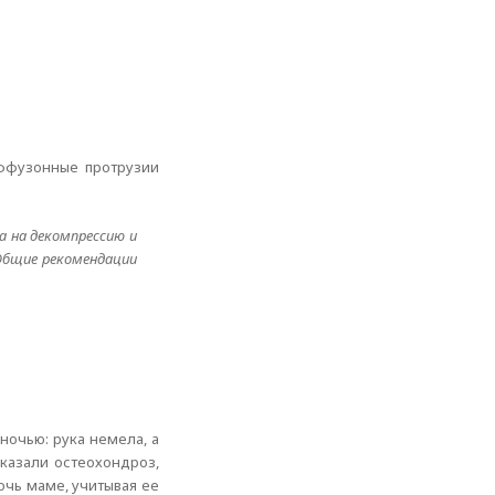
иффузонные протрузии
а на декомпрессию и
 Общие рекомендации
ночью: рука немела, а
казали остеохондроз,
очь маме, учитывая ее