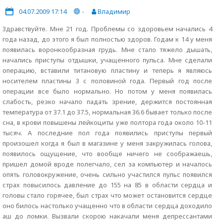
04.07.2009 17:14
-
Владимир
Здравствуйте. Мне 21 год. Проблемы со здоровьем начались 4
года назад, до этого я был полностью здоров. Годам к 14 у меня
появилась воронкообразная грудь. Мне стало тяжело дышать,
начались приступы отдышки, учащенного пульса. Мне сделали
операцию, вставили титановую пластину и теперь я являюсь
носителем пластины 3 с половиной года. Первый год после
операции все было нормально. Но потом у меня появилась
слабость, резко начало падать зрение, держится постоянная
температура от 37.1 до 37.5, нормальная 36.6 бывает только после
сна, в крови повышены лейкоциты уже полтора года около 10-11
тысяч. А последние пол года появились приступы первый
произошел когда я был в магазине у меня закружилась голова,
появилось ощущение, что вообще ничего не соображаешь,
пришел домой вроде полегчало, сел за компьютер и началось
опять головокружение, очень сильно участился пульс появился
страх повысилось давление до 155 на 85 в области сердца и
головы стало горячее, был страх что может остановится сердце
оно билось настолько учащенно что в области сердца доходило
аш до ломки. Вызвали скорою накачали меня депрессантами