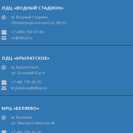
ЛДЦ «ВОДНЫЙ СТАДИОН»
м. Водный стадион,
Ленинградское шоссе, 58с53
+7 (495) 783-57-00
vs@dikul.ru
ЛДЦ «КРЫЛАТСКОЕ»
м. Крылатское,
ул. Осенний б-р 4
+7 495 779-30-30
krylatskoe@dikul.ru
МРЦ «БЕЛЯЕВО»
м. Беляево,
ул. Миклухо-Маклая 44
+7 495 779-20-20