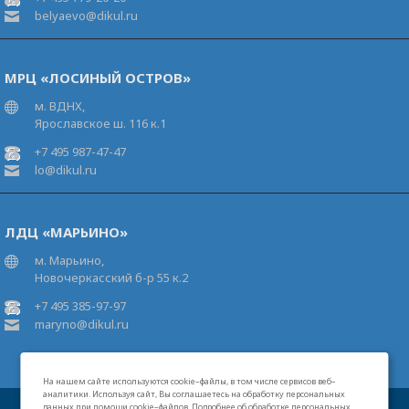
belyaevo@dikul.ru
МРЦ «ЛОСИНЫЙ ОСТРОВ»
м. ВДНХ,
Ярославское ш. 116 к.1
+7 495 987-47-47
lo@dikul.ru
ЛДЦ «МАРЬИНО»
м. Марьино,
Новочеркасский б-р 55 к.2
+7 495 385-97-97
maryno@dikul.ru
На нашем сайте используются cookie–файлы, в том числе сервисов веб–
аналитики. Используя сайт, Вы соглашаетесь на обработку персональных
данных при помощи cookie–файлов. Подробнее об обработке персональных