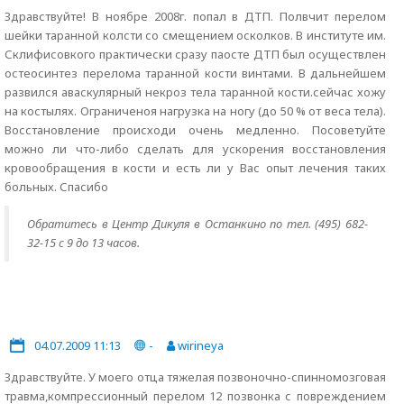
Здравствуйте! В ноябре 2008г. попал в ДТП. Полвчит перелом
шейки таранной колсти со смещением осколков. В институте им.
Склифисовкого практически сразу паосте ДТП был осуществлен
остеосинтез перелома таранной кости винтами. В дальнейшем
развился аваскулярный некроз тела таранной кости.сейчас хожу
на костылях. Ограниченоя нагрузка на ногу (до 50 % от веса тела).
Восстановление происходи очень медленно. Посоветуйте
можно ли что-либо сделать для ускорения восстановления
кровообращения в кости и есть ли у Вас опыт лечения таких
больных. Спасибо
Обратитесь в Центр Дикуля в Останкино по тел. (495) 682-
32-15 с 9 до 13 часов.
04.07.2009 11:13
-
wirineya
Здравствуйте. У моего отца тяжелая позвоночно-спинномозговая
травма,компрессионный перелом 12 позвонка с повреждением