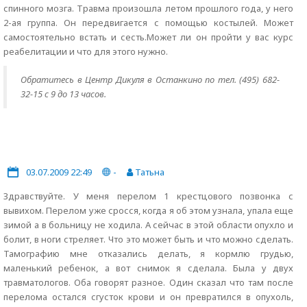
спинного мозга. Травма произошла летом прошлого года, у него
2-ая группа. Он передвигается с помощью костылей. Может
самостоятельно встать и сесть.Может ли он пройти у вас курс
реабелитации и что для этого нужно.
Обратитесь в Центр Дикуля в Останкино по тел. (495) 682-
32-15 с 9 до 13 часов.
03.07.2009 22:49
-
Татьна
Здравствуйте. У меня перелом 1 крестцового позвонка с
вывихом. Перелом уже сросся, когда я об этом узнала, упала еще
зимой а в больницу не ходила. А сейчас в этой области опухло и
болит, в ноги стреляет. Что это может быть и что можно сделать.
Тамографию мне отказались делать, я кормлю грудью,
маленький ребенок, а вот снимок я сделала. Была у двух
травматологов. Оба говорят разное. Один сказал что там после
перелома остался сгусток крови и он превратился в опухоль,