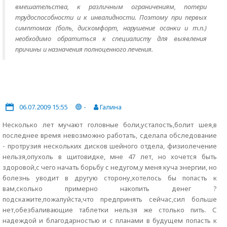
вмешательства, к различным ограничениям, потери
трудоспособности и к инвалидности. Поэтому при первых
симптомах (боль, дискомфорт, нарушение осанки и т.п.)
необходимо обратиться к специалисту для выявления
причины и назначения полноценного лечения.
06.07.2009 15:55
-
Галина
Несколько лет мучают головные боли,усталость,болит шея,в
последнее время невозможно работать, сделала обследование
- протрузия нескольких дисков шейного отдела, физиолечение
нельзя,опухоль в щитовидке, мне 47 лет, но хочется быть
здоровой,с чего начать борьбу с недугом,у меня куча энергии, но
болезнь уводит в другую сторону,хотелось бы попасть к
вам,сколько примерно накопить денег ?
подскажите,пожалуйста,что предпринять сейчас,сил больше
нет,обезбаливающие таблетки нельзя же столько пить. С
надеждой и благодарностью и с планами в будущем попасть к