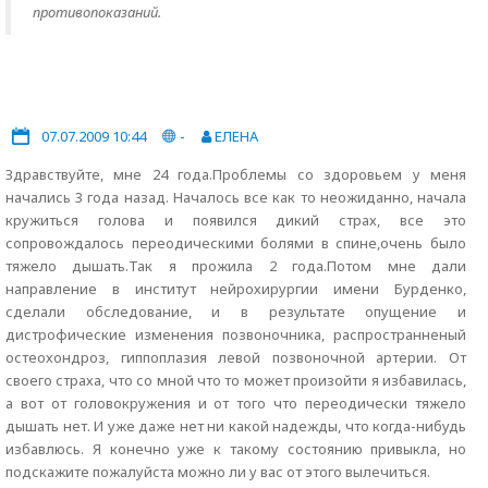
противопоказаний.
07.07.2009 10:44
-
ЕЛЕНА
Здравствуйте, мне 24 года.Проблемы со здоровьем у меня
начались 3 года назад. Началось все как то неожиданно, начала
кружиться голова и появился дикий страх, все это
сопровождалось переодическими болями в спине,очень было
тяжело дышать.Так я прожила 2 года.Потом мне дали
направление в институт нейрохирургии имени Бурденко,
сделали обследование, и в результате опущение и
дистрофические изменения позвоночника, распространненый
остеохондроз, гиппоплазия левой позвоночной артерии. От
своего страха, что со мной что то может произойти я избавилась,
а вот от головокружения и от того что переодически тяжело
дышать нет. И уже даже нет ни какой надежды, что когда-нибудь
избавлюсь. Я конечно уже к такому состоянию привыкла, но
подскажите пожалуйста можно ли у вас от этого вылечиться.