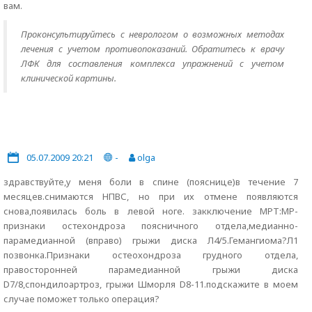
вам.
Проконсультируйтесь с неврологом о возможных методах
лечения с учетом противопоказаний. Обратитесь к врачу
ЛФК для составления комплекса упражнений с учетом
клинической картины.
05.07.2009 20:21
-
olga
здравствуйте,у меня боли в спине (пояснице)в течение 7
месяцев.снимаются НПВС, но при их отмене появляются
снова,появилась боль в левой ноге. закключение МРТ:МР-
признаки остехондроза поясничного отдела,медианно-
парамедианной (вправо) грыжи диска Л4/5.Гемангиома?Л1
позвонка.Признаки остеохондроза грудного отдела,
правосторонней парамедианной грыжи диска
D7/8,спондилоартроз, грыжи Шморля D8-11.подскажите в моем
случае поможет только операция?