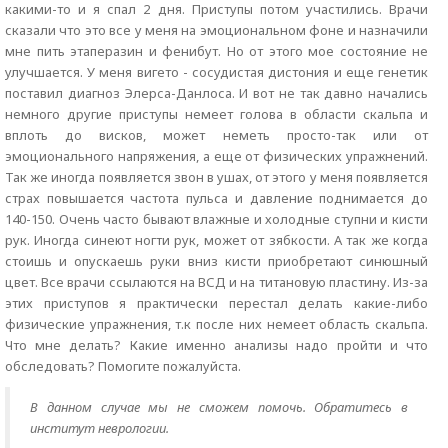
какими-то и я спал 2 дня. Приступы потом участились. Врачи
сказали что это все у меня на эмоциональном фоне и назначили
мне пить этаперазин и фенибут. Но от этого мое состояние не
улучшается. У меня вигето - сосудистая дистония и еще генетик
поставил диагноз Элерса-Данлоса. И вот не так давно начались
немного другие приступы немеет голова в области скальпа и
вплоть до висков, может неметь просто-так или от
эмоционального напряжения, а еще от физических упражнений.
Так же иногда появляется звон в ушах, от этого у меня появляется
страх повышается частота пульса и давление поднимается до
140-150. Очень часто бывают влажные и холодные ступни и кисти
рук. Иногда синеют ногти рук, может от зябкости. А так же когда
стоишь и опускаешь руки вниз кисти приобретают синюшный
цвет. Все врачи ссылаются на ВСД и на титановую пластину. Из-за
этих приступов я практически перестал делать какие-либо
физические упражнения, т.к после них немеет область скальпа.
Что мне делать? Какие именно анализы надо пройти и что
обследовать? Помогите пожалуйста.
В данном случае мы не сможем помочь. Обратитесь в
институт неврологии.