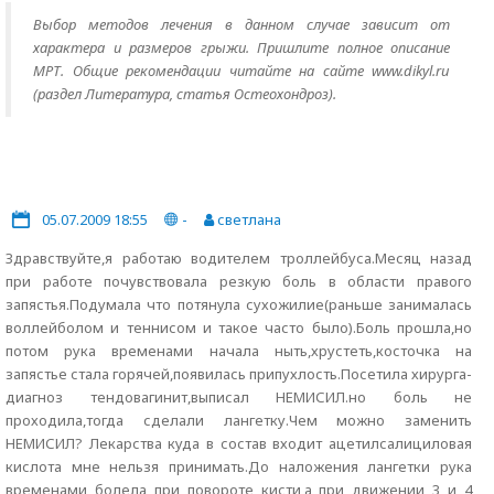
Выбор методов лечения в данном случае зависит от
характера и размеров грыжи. Пришлите полное описание
МРТ. Общие рекомендации читайте на сайте www.dikyl.ru
(раздел Литература, статья Остеохондроз).
05.07.2009 18:55
-
светлана
Здравствуйте,я работаю водителем троллейбуса.Месяц назад
при работе почувствовала резкую боль в области правого
запястья.Подумала что потянула сухожилие(раньше занималась
воллейболом и теннисом и такое часто было).Боль прошла,но
потом рука временами начала ныть,хрустеть,косточка на
запястье стала горячей,появилась припухлость.Посетила хирурга-
диагноз тендовагинит,выписал НЕМИСИЛ.но боль не
проходила,тогда сделали лангетку.Чем можно заменить
НЕМИСИЛ? Лекарства куда в состав входит ацетилсалициловая
кислота мне нельзя принимать.До наложения лангетки рука
временами болела при повороте кисти,а при движении 3 и 4