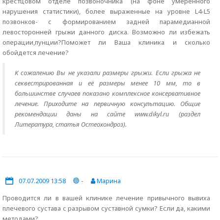
крестцовом отделе позвоночника (на фоне умеренного
нарушения статистики), более выраженные на уровне L4-L5
позвонков- с формированием задней парамедианной
левосторонней грыжи данного диска. Возможно ли избежать
операции,пунции?Поможет ли Ваша клиника и сколько
обойдется лечение?
К сожалению Вы не указали размеры грыжи. Если грыжа не
секвестрированная и её размеры менее 10 мм, то в
большинстве случаев показано комплексное консервативное
лечение. Приходите на первичную консультацию. Общие
рекомендации даны на сайте www.dikyl.ru (раздел
Литература, статья Остеохондроз).
07.07.2009 13:58
-
Марина
Проводится ли в вашей клинике лечение привычного вывиха
плечевого сустава с разрывом суставной сумки? Если да, какими
методами?