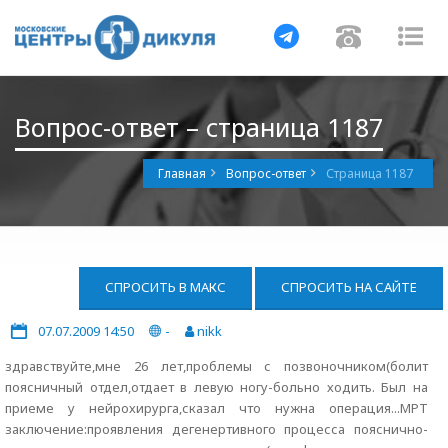
Навигация
Навигац
На
Вопрос-ответ – страница 1187
Главная
Вопрос-ответ
Страница 1187
СПРОСИТЬ В МАКС
СПРОСИТЬ НА САЙТЕ
07.07.2009 14:50
-
nikk
здравствуйте,мне 26 лет,проблемы с позвоночником(болит
поясничный отдел,отдает в левую ногу-больно ходить. Был на
приеме у нейрохирурга,сказал что нужна операция...МРТ
заключение:проявления дегенертивного процесса пояснично-