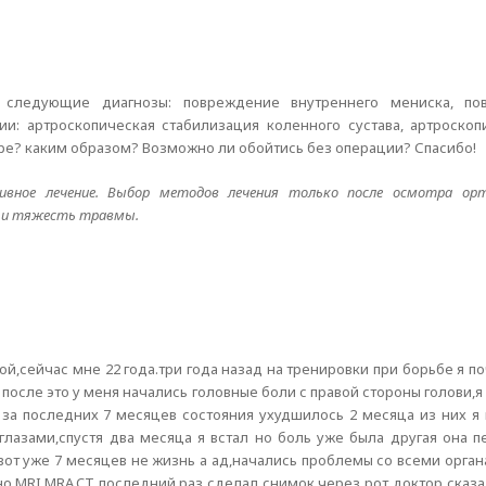
ы следующие диагнозы: повреждение внутреннего мениска, п
и: артроскопическая стабилизация коленного сустава, артроскопи
ре? каким образом? Возможно ли обойтись без операции? Спасибо!
вное лечение. Выбор методов лечения только после осмотра орт
р и тяжесть травмы.
ой,сейчас мне 22 года.три года назад на тренировки при борьбе я по
 после это у меня начались головные боли с правой стороны голови,
. за последних 7 месяцев состояния ухудшилось 2 месяца из них я
лазами,спустя два месяца я встал но боль уже была другая она п
вот уже 7 месяцев не жизнь а ад,начались проблемы со всеми орган
о.MRI,MRA,CT последний раз сделал снимок через рот доктор сказа