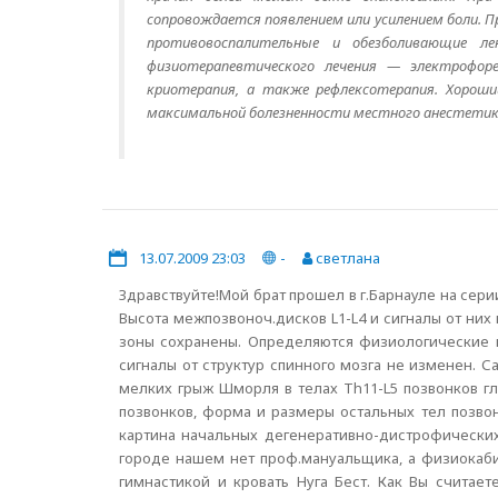
сопровождается появлением или усилением боли. 
противовоспалительные и обезболивающие ле
физиотерапевтического лечения — электрофорез
криотерапия, а также рефлексотерапия. Хорош
максимальной болезненности местного анестетика 
13.07.2009 23:03
-
светлана
Здравствуйте!Мой брат прошел в г.Барнауле на сер
Высота межпозвоноч.дисков L1-L4 и сигналы от ни
зоны сохранены. Определяются физиологические пр
сигналы от структур спинного мозга не изменен. С
мелких грыж Шморля в телах Тh11-L5 позвонков гл
позвонков, форма и размеры остальных тел позво
картина начальных дегенеративно-дистрофических
городе нашем нет проф.мануальщика, а физиокаб
гимнастикой и кровать Нуга Бест. Как Вы считае