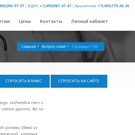
495)385-97-97
|
ВДНХ:
+7(495)987-47-47
|
Крылатское:
+7(495)779-30-30
нтам
Цены
Контакты
Личный кабинет
Главная
Вопрос-ответ
Страница 1185
СПРОСИТЬ В МАКС
СПРОСИТЬ НА САЙТЕ
 nego zashemilsa nerv v
t? samoe yjasnoe, 4to so
И сустава. Одной из
сухожилий которых