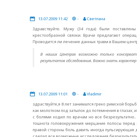
13.07.2009 11:42
-
Светлана
Здравствуйте. Мужу (34 года) были поставлен
крестообразной связки. Врачи предлагают операци
Проводится ли лечение данных травм в Вашем цент
В наших Центрах возможно только консервати
результатов обследования. Важно знать характе
13.07.2009 11:01
-
Vladimir
здраствуйте,я 8 лет занимался греко римской борьб
как молотком под затылок до потемнения в глазах, и
с болями ходил по врачам но все безрезультатно.
тошнота головокружения мерцание полосы перед г
правой стороны боль давить иногда пульсирующая ,
сделал все возможные исследования безрезультатн