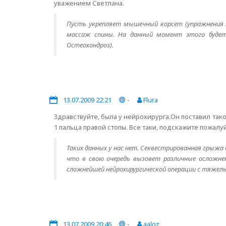
уважением Светлана.
Пусть укрепляет мышечный корсет (упражнения на
массаж спины. На данный момент этого будет 
Остеохондроз).
13.07.2009 22:21
-
Flura
Здравствуйте, была у нейрохирурга.Он поставил тако
1 пальца правой стопы. Все таки, подскажите пожалу
Таких данных у нас нет. Секвестрированная грыжа
что в свою очередь вызовет различные осложнен
сложнейшей нейрохирургической операции с тяжел
13.07.2009 20:46
-
aaloz