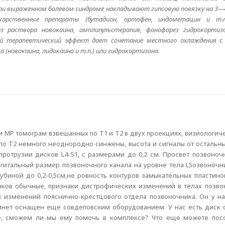
При выраженном болевом синдроме накладывают гипсовую повязку на 3—
карственные препараты (бутадион, ортофен, индометацин и т.п
 раствора новокаина, амплипульстерапия, фонофорез гидрокортизо
ий терапевтический эффект дает сочетание местного охлаждения с
(новокаина, лидокаина и т.п.) или гидрокортизона.
ии МР томограм взвешанных по Т1 и Т2 в двух проекциях, визиологич
х по Т2 немного неоднородно синжены, высота и сигналы от осталь
отрузии дисков L4-S1, с размерами до 0,2 см. Просвет позвоночн
агитальный размер позвоночного канала на уровне тела L5озвоночн
убиной до 0,2-0,5см,не ровность контуров замыкательных пластин
нков обычные, признаки дистрофических изменений в телах позв
 изменений пояснично-крестцового отдела позвоночника. Он у нас
инет оснащен еще совдеповским оборудованием. У нас есть диск
те, сможем ли мы ему помочь в комплексе? Что еще можете посо