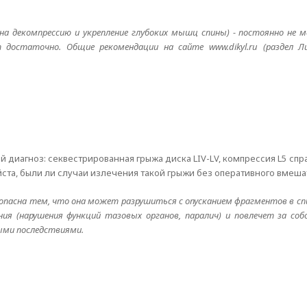
 декомпрессию и укрепление глубоких мышц спины) - постоянно не ме
достаточно. Общие рекомендации на сайте www.dikyl.ru (раздел 
й диагноз: секвестрированная грыжа диска LIV-LV, компрессия L5 спр
йста, были ли случаи излечения такой грыжи без оперативного вмеша
 опасна тем, что она может разрушиться с опусканием фрагментов в сп
ия (нарушения функций тазовых органов, паралич) и повлечет за соб
ыми последствиями.