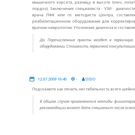
мышечного корсета, разницу в высоте плеч, лопат
лордоз). Заключение специалиста - УЗИ - диагнос
врача ЛФК или гл. методиста Центра, составле
реабилитационном оборудовании для корректировк
врачом-неврологом. Уточнение диагноза и составл
Да. Перечисленные пункты входят в первичную
оборудовании. Стоимость первичной консультации 
12.07.2009 16:40
-
DIDO
Подскажите как лечить нестабильность всего шейног
В общем случае применяются методы физиотерапи
рекомендации может дать специалист после осмо