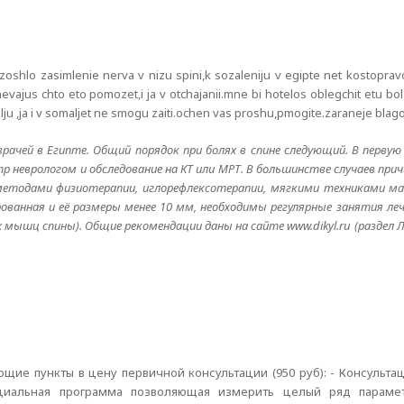
oshlo zasimlenie nerva v nizu spini,k sozaleniju v egipte net kostopravo
nevajus chto eto pomozet,i ja v otchajanii.mne bi hotelos oblegchit etu bol
 bolju ,ja i v somaljet ne smogu zaiti.ochen vas proshu,pmogite.zaraneje bl
рачей в Египте. Общий порядок при болях в спине следующий. В первую
р неврологом и обследование на КТ или МРТ. В большинстве случаев при
методами физиотерапии, иглорефлексотерапии, мягкими техниками ма
рованная и её размеры менее 10 мм, необходимы регулярные занятия ле
х мышц спины). Общие рекомендации даны на сайте www.dikyl.ru (раздел
ющие пункты в цену первичной консультации (950 руб): - Консультац
ециальная программа позволяющая измерить целый ряд парамет