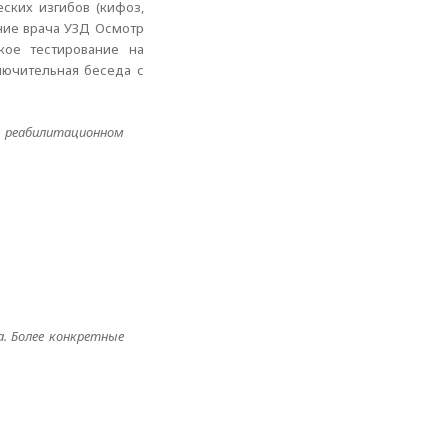
ских изгибов (кифоз,
ение врача УЗД Осмотр
кое тестирование на
лючительная беседа с
а реабилитационном
. Более конкретные