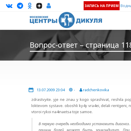
ЗАПИСЬ НА ПРИЕМ
Водны
Вопрос-ответ – страница 11
13.07.2009 23:04
-
radchenkovika
zdrastvyite. yje ne znau y kogo sprashivat, reshila po
loktevom systave. oboshli ky4y vra4ei, delali rentgeni
vtoroi rykoi na4inaetsa toje samoe.
В первую очередь необходимо установить диагноз
причин болей может быть эпикондилит. При