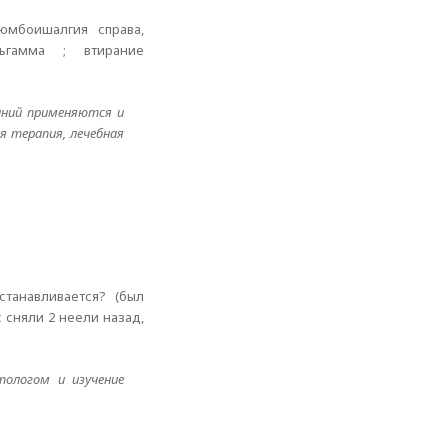
юмбоишалгия справа,
ьгамма ; втирание
аний применяются и
я терапия, лечебная
танавливается? (был
 сняли 2 неели назад,
тологом и изучение