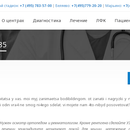
й стадион:
+7 (495) 783-57-00
|
Беляево:
+7(495)779-20-20
|
Марьино:
+7(
О центрах
Диагностика
Лечение
ЛФК
Пацие
85
pitatsa y vas. moi myj zanimaetsa bodibildingom. ot zanatii i nagryzki y
, ni odin vra4 ne smog ni4ego sdelat. vi mojete nam 4to-nibyd posovetova
. Нужен осмотр ортопедом и ревматологом. Кроме рентгена сделайте УЗ
 лечении эпикондилита назначают покой для мышц, натяжение 