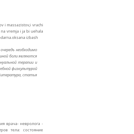
v i massazistov,i vrachi
 na vremja i ja bi uehala
agodarna.oksana izbash
 очередь необходимо
чиной боли являются
нуальной терапии и
чебной физкультурой
 Литература, статья
ия врача- невролога -
ров тела: состояние