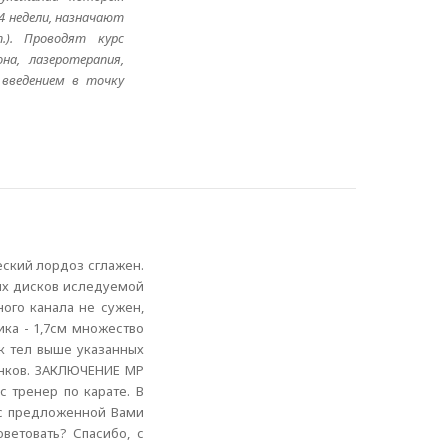
4 недели, назначают
.). Проводят курс
на, лазеротерапия,
 введением в точку
еский лордоз сглажен.
ных дисков иследуемой
ого канала не сужен,
ика - 1,7см множество
ок тел выше указанных
онков. ЗАКЛЮЧЕНИЕ МР
 тренер по карате. В
 с предложенной Вами
ветовать? Спасибо, с