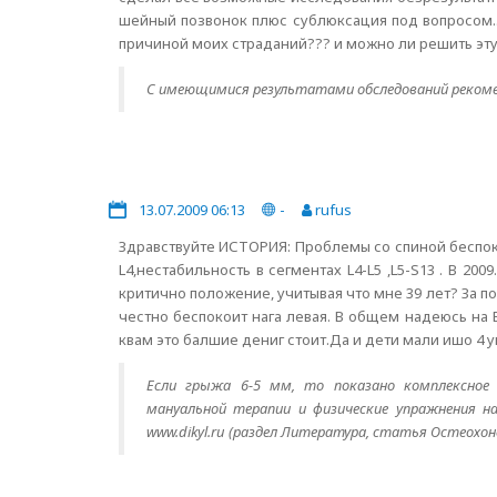
шейный позвонок плюс сублюксация под вопросом...
причиной моих страданий??? и можно ли решить эту
С имеющимися результатами обследований рекоме
13.07.2009 06:13
-
rufus
Здравствуйте ИСТОРИЯ: Проблемы со спиной беспокоя
L4,нестабильность в сегментах L4-L5 ,L5-S13 . В 20
критично положение, учитывая что мне 39 лет? За п
честно беспокоит нага левая. В общем надеюсь на
квам это балшие дениг стоит.Да и дети мали ишо 4 уме
Если грыжа 6-5 мм, то показано комплексное к
мануальной терапии и физические упражнения н
www.dikyl.ru (раздел Литература, статья Остеохон