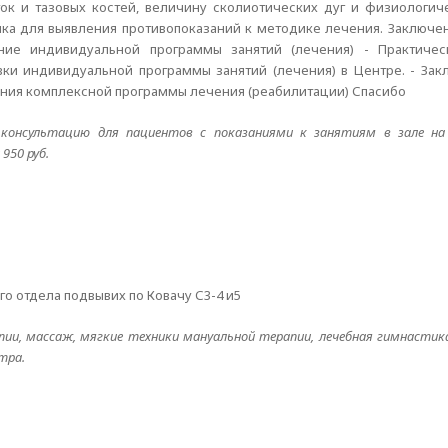
ок и тазовых костей, величину сколиотических дуг и физиологиче
тика для выявления противопоказаний к методике лечения. Заключ
ние индивидуальной программы занятий (лечения) - Практичес
и индивидуальной программы занятий (лечения) в Центре. - Зак
ения комплексной программы лечения (реабилитации) Спасибо
 консультацию для пациентов с показаниями к занятиям в зале н
950 руб.
о отдела подвывих по Ковачу С3-4 и5
и, массаж, мягкие техники мануальной терапии, лечебная гимнастика
тра.