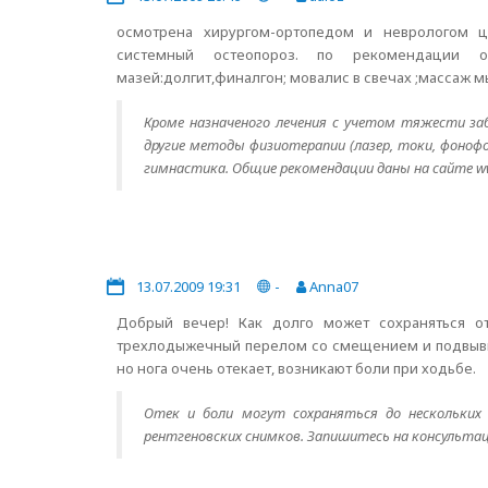
осмотрена хирургом-ортопедом и неврологом ци
системный остеопороз. по рекомендации о
мазей:долгит,финалгон; мовалис в свечах ;массаж 
Кроме назначеного лечения с учетом тяжести за
другие методы физиотерапии (лазер, токи, фоноф
гимнастика. Общие рекомендации даны на сайте ww
13.07.2009 19:31
-
Anna07
Добрый вечер! Как долго может сохраняться о
трехлодыжечный перелом со смещением и подвывихо
но нога очень отекает, возникают боли при ходьбе.
Отек и боли могут сохраняться до нескольких
рентгеновских снимков. Запишитесь на консультац