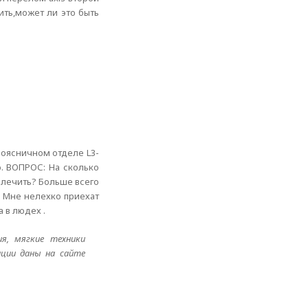
ить,может ли это быть
поясничном отделе L3-
ло. ВОПРОС: На сколько
 лечить? Больше всего
. Мне нелехко приехат
а в людех .
ия, мягкие техники
ации даны на сайте