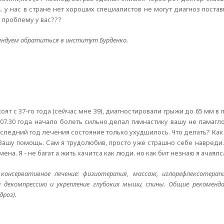
 у нас в стране нет хороших специалистов не могут диагноз постав
 проблему у вас???
ндуем обратиться в институт Бурденко.
т с 37-го года (сейчас мне 39), диагностировали грыжи до 65 мм в 
09.07.30 года начало болеть сильно.делал гимнастику вашу не памаг
оследний год лечения состояние только ухудшилось. Что делать? Как
 Вашу помощь. Сам я трудолюбив, просто уже страшно себе навреди
на. Я - не багат а жить хачитса как люди. но как бит незнаю я ачаялс
онсервативное лечение: физиотерапия, массаж, иглорефлексотерап
а декомпрессию и укрепление глубоких мышц спины. Общие рекоменд
дроз).