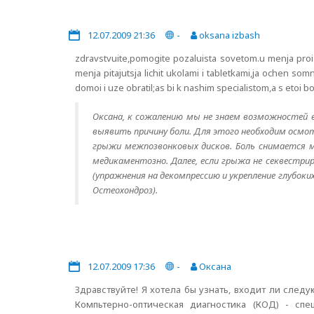
12.07.2009 21:36
-
oksana izbash
zdravstvuite,pomogite pozaluista sovetom.u menja proiz
menja pitajutsja lichit ukolami i tabletkami,ja ochen som
domoi i uze obratil;as bi k nashim specialistom,a s etoi
Оксана, к сожалению мы не знаем возможностей в
выявить причину боли. Для этого необходим осмот
грыжи межпозвонковых дисков. Боль снимается 
медикаментозно. Далее, если грыжа не секвестри
(упражнения на декомпрессию и укрепление глубоки
Остеохондроз).
12.07.2009 17:36
-
Оксана
Здравствуйте! Я хотела бы узнать, входит ли следу
Компьтерно-оптическая диагностика (КОД) - сп