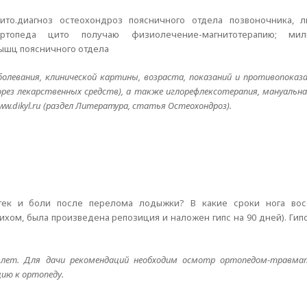
то.диагноз остеохондроз поясничного отдела позвоночника, л
ртопеда цито получаю физиолечение-магнитотерапию; мил
мышц поясничного отдела
болевания, клинической картины, возраста, показаний и противопоказ
орез лекарственных средств), а также иглорефлексотерапия, мануальна
w.dikyl.ru (раздел Литература, статья Остеохондроз).
тек и боли после перелома лодыжки? В какие сроки нога восс
м, была произведена репозиция и наложен гипс на 90 дней). Гипс
 лет. Для дачи рекомендаций необходим осмотр ортопедом-травма
ию к ортопеду.