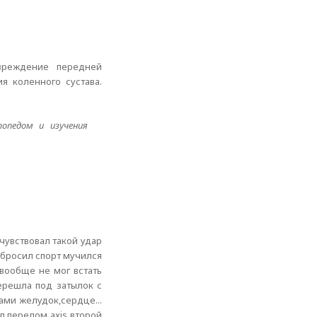
овреждение передней
я коленного сустава.
опедом и изучения
чувствовал такой удар
я бросил спорт мучился
 вообще не мог встать
ерешла под затылок с
ами желудок,сердце...
л перелом axis второй