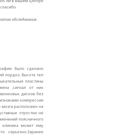
жно ли в вашем центре
 спасибо
атов обследования.
графии было сделано
й лордоз. Высота тел
мыкательные пластины
жена ,сигнал от них
звонковых дисков без
признаками компрессии
о мозга расположен на
уставные отростки не
зменений поясничного
а клиника может ему
то серьезно.Заранее