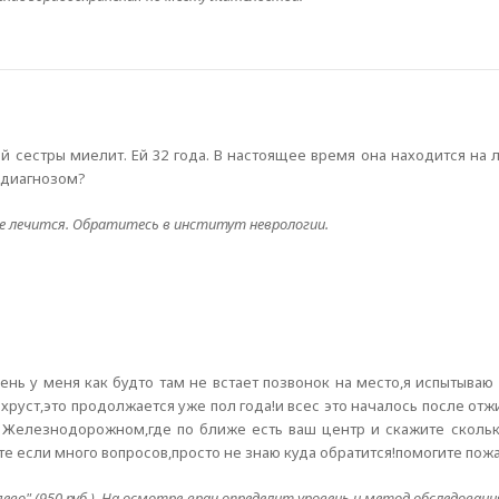
й сестры миелит. Ей 32 года. В настоящее время она находится на 
 диагнозом?
не лечится. Обратитесь в институт неврологии.
нь у меня как будто там не встает позвонок на место,я испытываю
 хруст,это продолжается уже пол года!и всес это началось после отж
 Железнодорожном,где по ближе есть ваш центр и скажите скольк
е если много вопросов,просто не знаю куда обратится!помогите пож
о" (950 руб.). На осмотре врач определит уровень и метод обследования