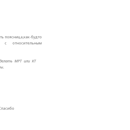
ть поясница,как-будто
S-5 c относительным
 делать МРТ или КТ
ны.
 Спасибо