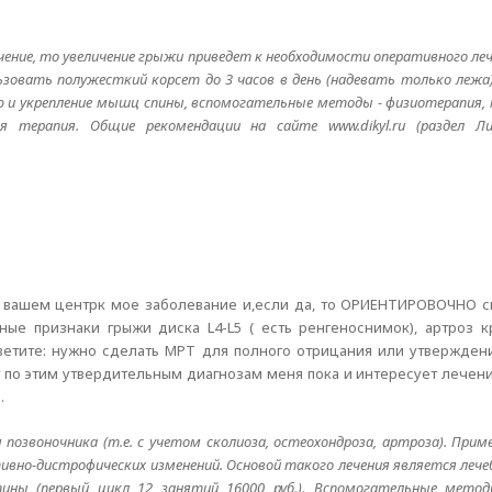
чение, то увеличение грыжи приведет к необходимости оперативного ле
зовать полужесткий корсет до 3 часов в день (надевать только лежа).
ию и укрепление мышц спины, вспомогательные методы - физиотерапия,
ая терапия. Общие рекомендации на сайте www.dikyl.ru (раздел 
 в вашем центрк мое заболевание и,если да, то ОРИЕНТИРОВОЧНО с
нные признаки грыжи диска L4-L5 ( есть ренгеноснимок), артроз 
тветите: нужно сделать МРТ для полного отрицания или утвержден
 по этим утвердительным диагнозам меня пока и интересует лечен
.
позвоночника (т.е. с учетом сколиоза, остеохондроза, артроза). Прим
ивно-дистрофических изменений. Основой такого лечения является лече
пины (первый цикл 12 занятий 16000 руб.). Вспомогательные мето