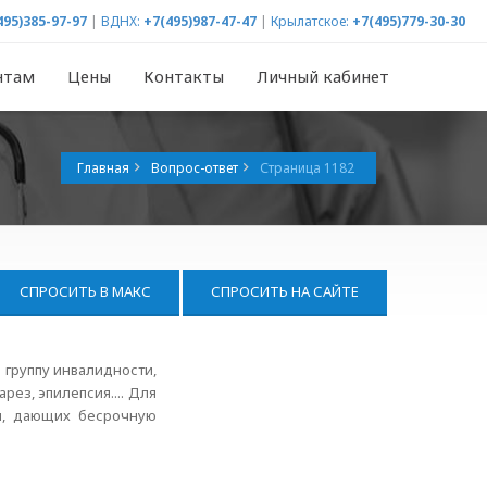
495)385-97-97
|
ВДНХ:
+7(495)987-47-47
|
Крылатское:
+7(495)779-30-30
нтам
Цены
Контакты
Личный кабинет
Главная
Вопрос-ответ
Страница 1182
СПРОСИТЬ В МАКС
СПРОСИТЬ НА САЙТЕ
ю группу инвалидности,
рез, эпилепсия.... Для
й, дающих бесрочную