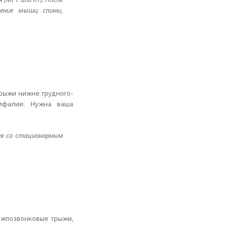
ление мышц спины,
грыжи нижне грудного-
цифалии. Нужна ваша
ия со стационарным
ежпозвонковые грыжи,