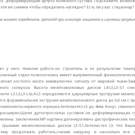
гноз- деформирующий артроз коленного сустава. Подскажите, возмо
езти ее снимки чтобы определить наглядно? Есть ли у вас стационар?
 может определить ортопед при осмотре пациента и изучении результ
лет у него тяжелая работа-он строитель и по результатам томо
сничный отдел позвоночника имеет выпрямленный физиологически
сигнал костного мозга эквивалентен сигналу от жировой ткани.За
ного склероза. Высота межпозвонковых дисков L4-L5,L5-S1 сни
нте L2-L3,L3-L4,L4-L5 определяются циркулярные протрузии межпо
ется фораминальная экструзия межпозвонкового диска до 0,6 см с 
омпонента нервного корешка.Антелизтез L5 до 4мм. Конус спинног
 расширен.Щели дугоотросчатых суставов не деформированы,их с
зменены. заключение:МР-картина дегенеративно-дистрофических ти
го грыжами межпозвонковых дисков L5-S1.Антелистез L5 Что Ваш
му продолжать работать,снизив нагрузку и насколько все э