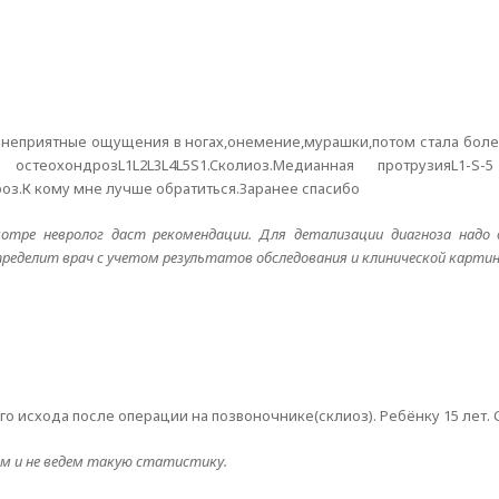
ь неприятные ощущения в ногах,онемение,мурашки,потом стала боле
 остеохондрозL1L2L3L4L5S1.Cколиоз.Медианная протрузияL1-
з.К кому мне лучше обратиться.Заранее спасибо
отре невролог даст рекомендации. Для детализации диагноза надо
ределит врач с учетом результатов обследования и клинической карти
го исхода после операции на позвоночнике(склиоз). Ребёнку 15 лет.
м и не ведем такую статистику.