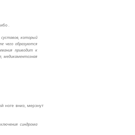
ибо .
а суставов, который
те чего образуются
евания приводит к
е, медикаментозная
ой ноге вниз, мерзнут
сключения синдрома