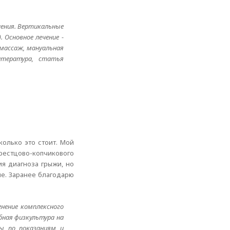
чения. Вертикальные
 Основное лечение -
 массаж, мануальная
Литература, статья
колько это стоит. Мой
крестцово-копчикового
ия диагноза грыжи, но
ие. Заранее благодарю
енение комплексного
бная физкультура на
ды по показаниям и