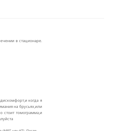
лечении в стационаре.
 дискомфорт,и когда я
имания на брусьях,или
о стоит томограмма,и
алуйста
 (МРТ или КТ). После