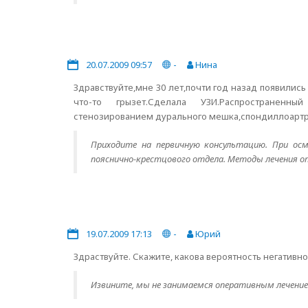
20.07.2009 09:57
-
Нина
Здравствуйте,мне 30 лет,почти год назад появилис
что-то грызет.Сделала УЗИ.Распространенный
стенозированием дурального мешка,спондиллоартро
Приходите на первичную консультацию. При осм
пояснично-крестцового отдела. Методы лечения оп
19.07.2009 17:13
-
Юрий
Здраствуйте. Скажите, какова вероятность негативно
Извините, мы не занимаемся оперативным лечение