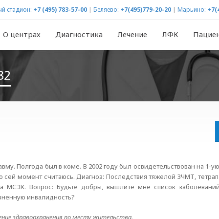
й стадион:
+7 (495) 783-57-00
|
Беляево:
+7(495)779-20-20
|
Марьино:
+7(
О центрах
Диагностика
Лечение
ЛФК
Пацие
82
авму. Полгода был в коме. В 2002 году был освидетельствован на 1-у
по сей момент считаюсь. Диагноз: Последствия тяжелой ЗЧМТ, тетрапа
а МСЭК. Вопрос: Будьте добры, вышлите мне список заболевани
изненную инвалидность?
ение здравоохранения по месту жительства.