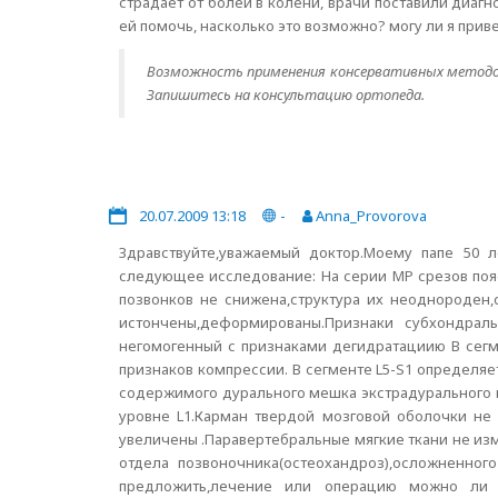
страдает от болей в колени, врачи поставили диа
ей помочь, насколько это возможно? могу ли я прив
Возможность применения консервативных методов
Запишитесь на консультацию ортопеда.
20.07.2009 13:18
-
Anna_Provorova
Здравствуйте,уважаемый доктор.Моему папе 50 
следующее исследование: На серии МР срезов поя
позвонков не снижена,структура их неоднороден,
истончены,деформированы.Признаки субхондраль
негомогенный с признаками дегидратациию В сегме
признаков компрессии. В сегменте L5-S1 определя
содержимого дурального мешка экстрадурального к
уровне L1.Карман твердой мозговой оболочки не
увеличены .Паравертебральные мягкие ткани не и
отдела позвоночника(остеохандроз),осложненно
предложить,лечение или операцию можно ли е