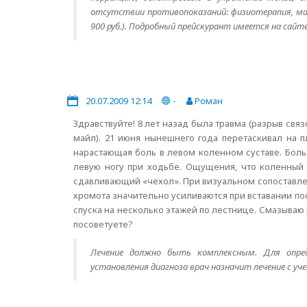
отсутствии противопоказаний: физиотерапия, ма
900 руб.). Подробный прейскурант имеется на сайте
20.07.2009 12:14
-
Роман
Здравствуйте! 8 лет назад была травма (разрыв свя
майл). 21 июня нынешнего года перетаскивал на п
нарастающая боль в левом коленном суставе. Боль 
левую ногу при ходьбе. Ощущения, что коленный 
сдавливающий «чехол». При визуальном сопоставлен
хромота значительно усиливаются при вставании по
спуска на несколько этажей по лестнице. Смазываю
посоветуете?
Лечение должно быть комплексным. Для опред
установления диагноза врач назначит лечение с у