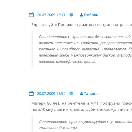
20.07.2009 12:13
-
Любовь
Здравствуйте Поставлен диагноз спондилоартроз поя
Спондилоартроз - хроническое дегенеративное за
теряет эластические свойства, распространяют
костные шиповидные выросты. Проявляется бол
появлению грыж межпозвонковых дисков. Методы 
терапия, иглорефлексотерапия.
20.07.2009 11:54
-
Татьяна
Матери 86 лет, на рентгене и МРТ протрузии пояс
ноги.10 мнуалок и иголок. алфубин,нейромультивит,
Дополнительно проконсультируйтесь у ортопеда
грушевидной мышцы.