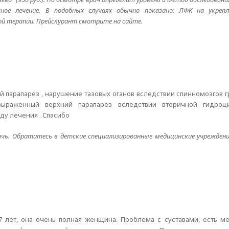
ное лечение. В подобных случаях обычно показано: ЛФК на укреп
ой терапии. Прейскурант смотрите на сайте.
й парапарез , нарушение тазовых оганов вследствии спинномозгов 
 выраженный верхний парапарез вследствии вторичной гидро
ду лечения . Cпасибо
очь. Обратитесь в детские специализированные медицинские учрежден
 лет, она очень полная женщина. Проблема с суставами, есть м