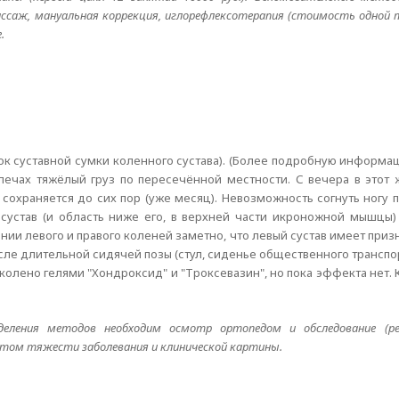
ссаж, мануальная коррекция, иглорефлексотерапия (стоимость одной п
.
зок суставной сумки коленного сустава). (Более подробную информац
лечах тяжёлый груз по пересечённой местности. С вечера в этот 
сохраняется до сих пор (уже месяц). Невозможность согнуть ногу 
сустав (и область ниже его, в верхней части икроножной мышцы) 
ии левого и правого коленей заметно, что левый сустав имеет призн
сле длительной сидячей позы (стул, сиденье общественного транспор
 колено гелями "Хондроксид" и "Троксевазин", но пока эффекта нет.
еления методов необходим осмотр ортопедом и обследование (рен
четом тяжести заболевания и клинической картины.