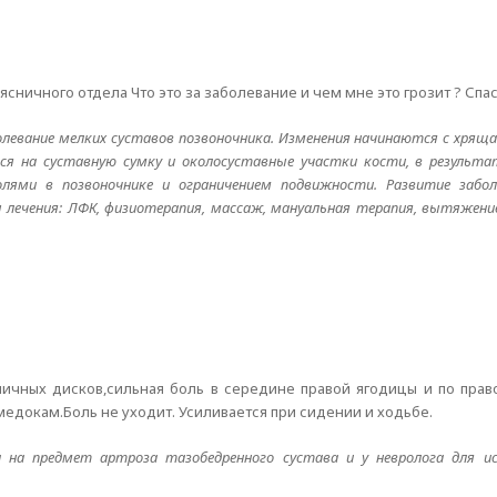
сничного отдела Что это за заболевание и чем мне это грозит ? Спас
болевание мелких суставов позвоночника. Изменения начинаются с хрящ
ся на суставную сумку и околосуставные участки кости, в результа
ями в позвоночнике и ограничением подвижности. Развитие забол
лечения: ЛФК, физиотерапия, массаж, мануальная терапия, вытяжени
ничных дисков,сильная боль в середине правой ягодицы и по прав
медокам.Боль не уходит. Усиливается при сидении и ходьбе.
 на предмет артроза тазобедренного сустава и у невролога для и