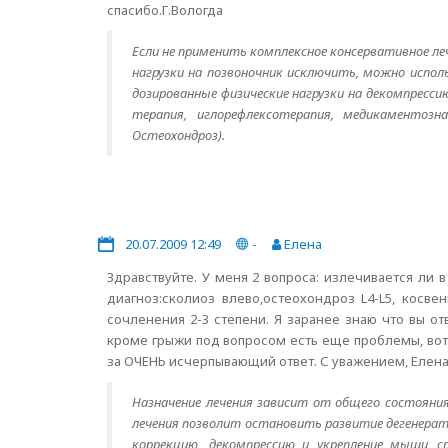
спасибо.Г.Вологда
Если не применить комплексное консервативное ле
нагрузки на позвоночник исключить, можно исполь
дозированные физические нагрузки на декомпресс
терапия, иглорефлексотерапия, медикаментозн
Остеохондроз).
20.07.2009 12:49
-
Елена
Здравствуйте. У меня 2 вопроса: излечивается ли
диагноз:сколиоз влево,остеохондроз L4-L5, косве
сочленения 2-3 степени. Я заранее знаю что вы о
кроме грыжи под вопросом есть еще проблемы, вот
за ОЧЕНЬ исчерпывающий ответ. С уважением, Елена
Назначение лечения зависит от общего состояния 
лечения позволит остановить развитие дегенерат
коррекцию, декомпрессию и укрепление мышц с