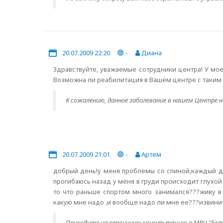
20.07.2009 22:20
-
Диана
Здравствуйте, уважаемые сотрудники центра! У мое
Возможна ли реабилитация в Вашем центре с таким
К сожалению, данное заболевание в нашем Центре 
20.07.2009 21:01
-
Артем
добрый день!у меня проблемы со спиной,каждый де
прогибаюсь назад у меня в груди происходит глухой
то что раньше спортом много занимался???живу в
какую мне надо ,и вообще надо ли мне ее???извинит
Приходите на первичную консультацию в МРЦ "Беляев