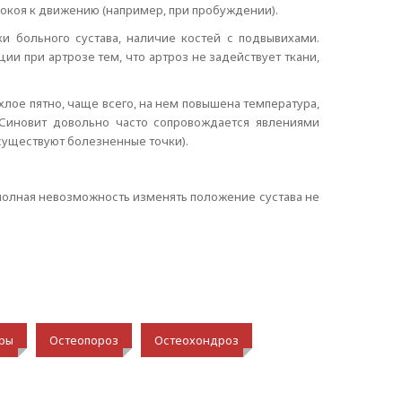
покоя к движению (например, при пробуждении).
и больного сустава, наличие костей с подвывихами.
и при артрозе тем, что артроз не задействует ткани,
лое пятно, чаще всего, на нем повышена температура,
 Синовит довольно часто сопровождается явлениями
 существуют болезненные точки).
, полная невозможность изменять положение сустава не
ры
Остеопороз
Остеохондроз