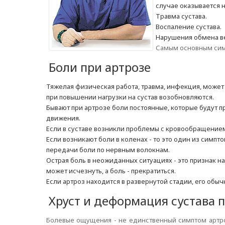
случае оказывается 
Травма сустава.
Воспаление сустава.
Нарушения обмена в
Самым основным симп
Боли при артрозе
Тяжелая физическая работа, травма, инфекция, может в
при повышении нагрузки на сустав возобновляются.
Бывают при артрозе боли постоянные, которые будут п
движения.
Если в суставе возникли проблемы с кровообращением
Если возникают боли в коленах - то это один из симп
передачи боли по нервным волокнам.
Острая боль в неожиданных ситуациях - это признак н
может исчезнуть, а боль - прекратиться.
Если артроз находится в развернутой стадии, его обы
Хруст и деформация сустава п
Болевые ощущения - не единственный симптом артроз