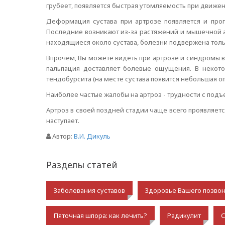
грубеет, появляется быстрая утомляемость при движен
Деформация сустава при артрозе появляется и прог
Последние возникают из-за растяжений и мышечной ат
находящиеся около сустава, болезни подвержена толь
Впрочем, Вы можете видеть при артрозе и синдромы в
пальпация доставляет болевые ощущения. В некото
тендобурсита (на месте сустава появится небольшая о
Наиболее частые жалобы на артроз - трудности с подъ
Артроз в своей поздней стадии чаще всего проявляетс
наступает.
Автор:
В.И. Дикуль
Разделы статей
Заболевания суставов
Здоровье Вашего позво
Пяточная шпора: как лечить?
Радикулит
С