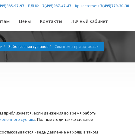
495)385-97-97
|
ВДНХ:
+7(495)987-47-47
|
Крылатское:
+7(495)779-30-30
нтам
Цены
Контакты
Личный кабинет
ьи
Заболевания суставов
Симптомы при артрозах
ом приближается, если движения во время работы
коленного сустава
. Полные люди также сильнее
 состыковываются - ведь давление на хрящ в таком