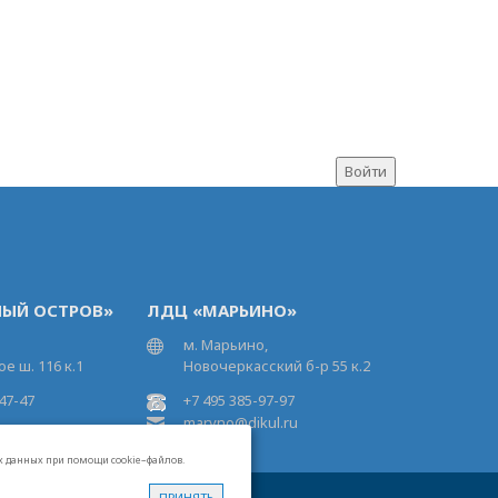
ЫЙ ОСТРОВ»
ЛДЦ «МАРЬИНО»
м. Марьино,
е ш. 116 к.1
Новочеркасский б-р 55 к.2
47-47
+7 495 385-97-97
maryno@dikul.ru
ых данных при помощи cookie–файлов.
ПРИНЯТЬ