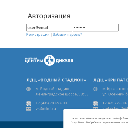
Авторизация
Регистрация
|
Забыли пароль?
ЛДЦ «ВОДНЫЙ СТАДИОН»
ЛДЦ «КРЫЛАТС
м. Водный стадион,
м. Крылатское
Ленинградское шоссе, 58с53
ул. Осенний б
+7 (495) 783-57-00
+7 495 779-30-
vs@dikul.ru
krylatskoe@dik
На нашем сайте используются cookie–файлы,
Подробнее об обработке персональных данн