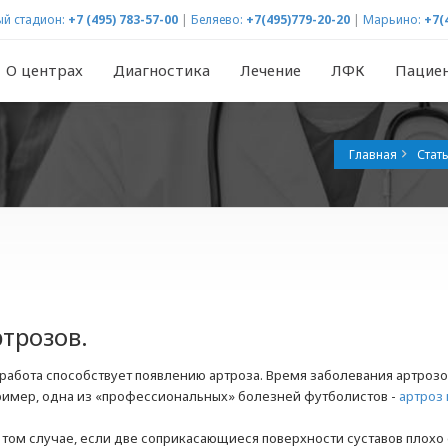
й стадион:
+7 (495) 783-57-00
|
Беляево:
+7(495)779-20-20
|
Марьино:
+7(
О центрах
Диагностика
Лечение
ЛФК
Пацие
Главная
Стат
трозов.
работа способствует появлению артроза. Время заболевания артроз
имер, одна из «профессиональных» болезней футболистов -
артроз 
.
в том случае, если две соприкасающиеся поверхности суставов плохо