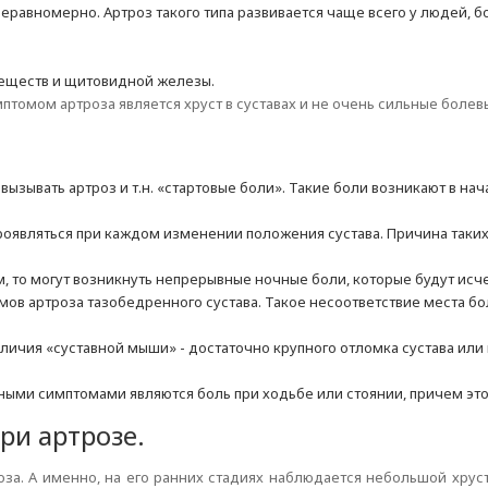
неравномерно. Артроз такого типа развивается чаще всего у людей, 
еществ и щитовидной железы.
томом артроза является хруст в суставах и не очень сильные боле
ызывать артроз и т.н. «стартовые боли». Такие боли возникают в нач
роявляться при каждом изменении положения сустава. Причина таких 
, то могут возникнуть непрерывные ночные боли, которые будут исч
томов артроза тазобедренного сустава. Такое несоответствие места 
аличия «суставной мыши» - достаточно крупного отломка сустава ил
чными симптомами являются боль при ходьбе или стоянии, причем это 
ри артрозе.
а. А именно, на его ранних стадиях наблюдается небольшой хруст