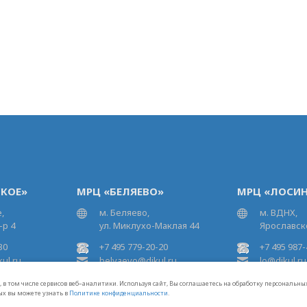
КОЕ»
МРЦ «БЕЛЯЕВО»
МРЦ «ЛОСИН
,
м. Беляево,
м. ВДНХ,
-р 4
ул. Миклухо-Маклая 44
Ярославско
30
+7 495 779-20-20
+7 495 987-
ul.ru
belyaevo@dikul.ru
lo@dikul.ru
 в том числе сервисов веб–аналитики. Используя сайт, Вы соглашаетесь на обработку персональн
ых вы можете узнать в
Политике конфиденциальности
.