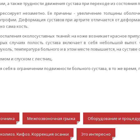
ии, а также трудности движения сустава при переходе из состояния 
рессирует незаметно. Ее причины - увеличение толщины оболочк
рофии. Деформация суставов при артрите отличается от деформаци
ко сама кость.
оспаления околосуставных тканей: на коже возникает красное припух
рых случаях полость сустава включает в себя небольшой выпот.
пухоль, температура больного и в этом месте повышается, на суставе
емом и спуском с лестниц.
я себя в ограничении подвижности больного сустава, в то же время
ночника
Межпозвоночная грыжа
Оборудование и процеду
колиоз. Кифоз. Коррекция осанки
Это интересно