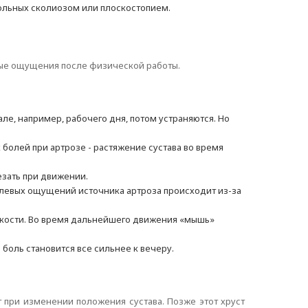
больных сколиозом или плоскостопием.
вые ощущения после физической работы.
але, например, рабочего дня, потом устраняются. Но
болей при артрозе - растяжение сустава во время
езать при движении.
болевых ощущений источника артроза происходит из-за
и кости. Во время дальнейшего движения «мышь»
боль становится все сильнее к вечеру.
 при изменении положения сустава. Позже этот хруст