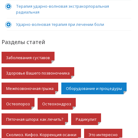
Терапия ударно-волновая экстракорпоральная
радиальная
Ударно-волновая терапия при лечении боли
Разделы статей
Заболевания суставов
Здоровье Вашего позвоночника
Межпозвоночная грыжа
Оборудование и процедуры
Остеопороз
Остеохондроз
Пяточная шпора: как лечить?
Радикулит
Сколиоз. Кифоз. Коррекция осанки
Это интересно