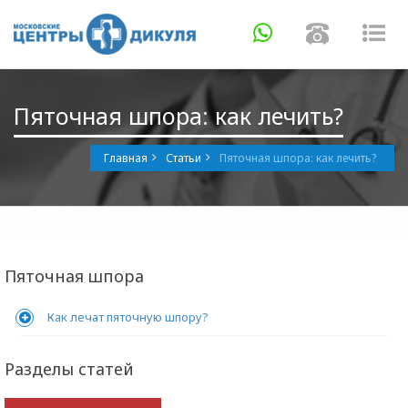
Навигация
Навигаци
Нав
Пяточная шпора: как лечить?
Главная
Статьи
Пяточная шпора: как лечить?
Пяточная шпора
Как лечат пяточную шпору?
Разделы статей