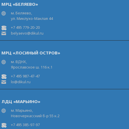
МРЦ «БЕЛЯЕВО»
м. Беляево,
ул. Миклухо-Маклая 44
+7 495 779-20-20
belyaevo@dikul.ru
МРЦ «ЛОСИНЫЙ ОСТРОВ»
м. ВДНХ,
Ярославское ш. 116 к.1
+7 495 987-47-47
lo@dikul.ru
ЛДЦ «МАРЬИНО»
м. Марьино,
Новочеркасский б-р 55 к.2
+7 495 385-97-97