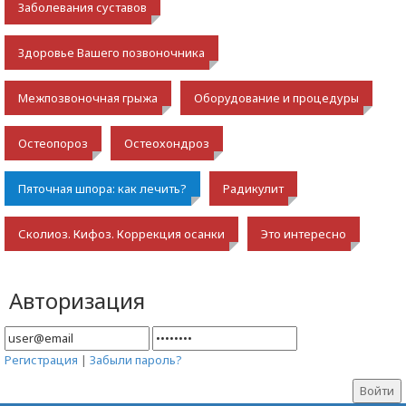
Заболевания суставов
Здоровье Вашего позвоночника
Межпозвоночная грыжа
Оборудование и процедуры
Остеопороз
Остеохондроз
Пяточная шпора: как лечить?
Радикулит
Сколиоз. Кифоз. Коррекция осанки
Это интересно
Авторизация
Регистрация
|
Забыли пароль?