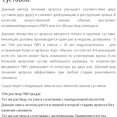
Данный метод лечения артроза улучшает соответствие двух
суставов друг другу и снижает деформацию и деструкцию хряща. В
качестве искусственной смазки обычно выступают
поливинилпиролидон (ПВП) или его 6% раствор (гемодез).
Данные лекарства от артроза вводятся только в крупные суставы.
Инъекции должны производится один раз в неделю, дозировка - 5
мл 15% раствора ПВП в смеси с 25 мл гидрокортизона - для
устранения боли от артроза. Курс обычно состоит из 4-6 инъекций,
хотя это число может быть изменено по усмотрению врача. Если
больной артрозом сустав небольшого размера, то количество
вводимого ПВП уменьшают от полутора до двух раз. Данный вид
лечения артроза эффективен при любой стадии реактивного
синовита.
Существуют следующие типы искусственной смазки суставов:
15% раствор ПВП (вода)
Тот же раствор, но уже в сочетании с гиалуроновой кислотой.
Данная смесь используется в первой и второй стадиях артроза без
наличия синовита.
Тот же раствор в сочетании с артепароном. Применяется в тех