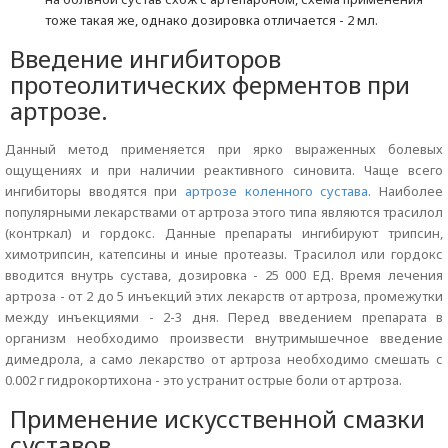
тоже такая же, однако дозировка отличается - 2 мл.
Введение ингибиторов
протеолитических ферментов при
артрозе.
Данный метод применяется при ярко выраженных болевых
ощущениях и при наличии реактивного синовита. Чаще всего
ингибиторы вводятся при
артрозе коленного сустава
. Наиболее
популярными лекарствами от артроза этого типа являются трасилол
(контркал) и гордокс. Данные препараты ингибируют трипсин,
химотрипсин, катепсины и иные протеазы. Трасилол или гордокс
вводится внутрь сустава, дозировка - 25 000 ЕД. Время лечения
артроза - от 2 до 5 инъекций этих лекарств от артроза, промежутки
между инъекциями - 2-3 дня. Перед введением препарата в
организм необходимо произвести внутримышечное введение
димедрола, а само лекарство от артроза необходимо смешать с
0.002 г гидрокортихона - это устранит острые боли от артроза.
Применение искусственной смазки
суставов.