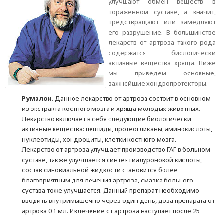
улучшают обмен веществ в
пораженном суставе, а значит,
предотвращают или замедляют
его разрушение. В большинстве
лекарств от артроза такого рода
содержатся биологически
активные вещества хряща. Ниже
мы приведем основные,
важнейшие хондропротекторы.
Румалон.
Данное лекарство от артроза состоит в основном
из экстракта костного мозга и хряща молодых животных.
Лекарство включает в себя следующие биологически
активные вещества: пептиды, протеогликаны, аминокислоты,
нуклеотиды, хондроциты, клетки костного мозга.
Лекарство от артроза улучшает производство ГАГ в больном
суставе, также улучшается синтез гиалуроновой кислоты,
состав синовиальной жидкости становится более
благоприятным для лечения артроза, смазка больного
сустава тоже улучшается. Данный препарат необходимо
вводить внутримышечно через один день, доза препарата от
артроза 0 1 мл. Излечение от артроза наступает после 25