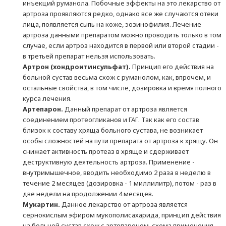
инъекций руманола. Побочные эффекты на это лекарство от
артроза проявляются редко, однако все же случаются отеки
лица, появляется сыпь на коже, эозинофилия. Лечение
артроза данными препаратом можно проводить только в том
случае, если артроз находится в первой или второй стадии -
в третьей препарат нельзя использовать.
Артрон (хондроитинсульфат).
Принцип его действия на
больной сустав весьма схож с руманолом, как, впрочем, и
остальные свойства, в том числе, дозировка и время полного
курса лечения.
Артепарон.
Данный препарат от артроза является
соединением протеогликанов и ГАГ. Так как его состав
близок к составу хряща больного сустава, не возникает
особы сложностей на пути препарата от артроза к хрящу. Он
снижает активность протеаз в хряще и сдерживает
деструктивную деятельность артроза. Применение -
внутримышечное, вводить необходимо 2 раза в неделю в
течение 2 месяцев (дозировка - 1 миллилитр), потом - раз в
две недели на продолжении 4 месяцев.
Мукартин.
Данное лекарство от артроза является
сернокислым эфиром мукополисахарида, принцип действия
на больной сустав схож с артепароном, схема применения