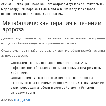
случаях, когда хрящ пораженного артрозом сустава в значительной
мере разрушен, поражены мениски, а также в случае артроза,
появившегося после какой-либо травмы.
Метаболическая терапия в лечении
артроза
Данный вид лечения артроза имеет своей целью ускорение
процесса обмена веществ в пораженном суставе.
Существуют два наиболее важных для метаболической терапии
артроза вещества:
Фосфаден. Данный препарат является частью АТФ,
коферментом, обладает ярко выраженным антиагрегатным
действием.
Оротат калия. Так как оротовая кислота - вещество, на
котором основаны пиримидинове нуклеотиды, она сама и ее
соли производят анаболическое действие на больной
артрозом сустав.
Автор:
В.И. Дикуль