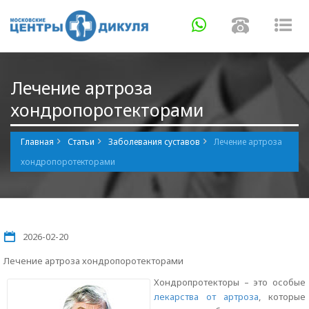
Навигация
Навигаци
Нав
Лечение артроза
хондропоротекторами
Главная
Статьи
Заболевания суставов
Лечение артроза
хондропоротекторами
2026-02-20
Лечение артроза хондропоротекторами
Хондропротекторы – это особые
лекарства от артроза
, которые