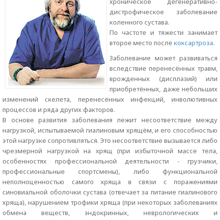
хроническое дегенеративно-
дистрофическое заболевание
коленного сустава.
По частоте и тяжести занимает
второе место после
коксартроза
.
Заболевание может развиваться
вследствие перенесённых травм,
врожденных (дисплазий) или
приобретённых, даже небольших
изменений скелета, перенесённых инфекций, инволютивных
процессов и ряда других факторов.
В основе развития заболевания лежит несоответствие между
нагрузкой, испытываемой гиалиновым хрящём, и его способностью
этой нагрузке сопротивляться. Это несоответствие вызывается либо
чрезмерной нагрузкой на хрящ (при избыточной массе тела,
особенностях профессиональной деятельности - грузчики,
профессиональные спортсмены), либо функциональной
неполноценностью самого хряща в связи с поражениями
синовиальной оболочки сустава (отвечает за питание гиалинового
хряща), нарушением трофики хряща (при некоторых заболеваниях
обмена веществ, эндокринных, неврологических и