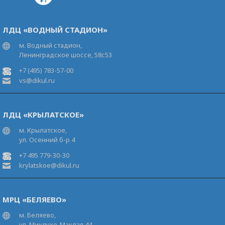
ЛДЦ «ВОДНЫЙ СТАДИОН»
м. Водный стадион,
Ленинградское шоссе, 58с53
+7 (495) 783-57-00
vs@dikul.ru
ЛДЦ «КРЫЛАТСКОЕ»
м. Крылатское,
ул. Осенний б-р 4
+7 495 779-30-30
krylatskoe@dikul.ru
МРЦ «БЕЛЯЕВО»
м. Беляево,
ул. Миклухо-Маклая 44