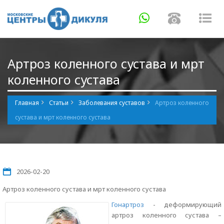
Навигация
Навигаци
Нав
Артроз коленного сустава и мрт
коленного сустава
Главная
Статьи
Заболевания суставов
Артроз коленного
сустава и мрт коленного сустава
2026-02-20
Артроз коленного сустава и мрт коленного сустава
Гонартроз
- деформирующий
артроз коленного сустава –