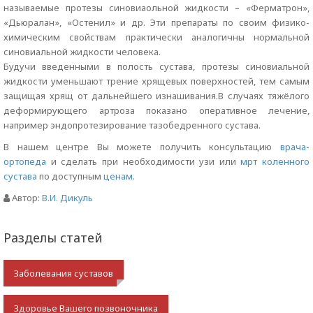
называемые протезы синовиаольной жидкости – «Ферматрон»,
«Дьюралан», «Остенил» и др. Эти препараты по своим физико-
химическим свойствам практически аналогичны нормальной
синовиальной жидкости человека.
Будучи введенными в полость сустава, протезы синовиальной
жидкости уменьшают трение хрящевых поверхностей, тем самым
защищая хрящ от дальнейшего изнашивания.В случаях тяжёлого
деформирующего артроза показано оперативное лечение,
например эндопротезирование тазобедренного сустава.
В нашем центре Вы можете получить консультацию
врача-
ортопеда
и сделать при необходимости узи или
мрт коленного
сустава
по доступным
ценам
.
Автор:
В.И. Дикуль
Разделы статей
Заболевания суставов
Здоровье Вашего позвоночника