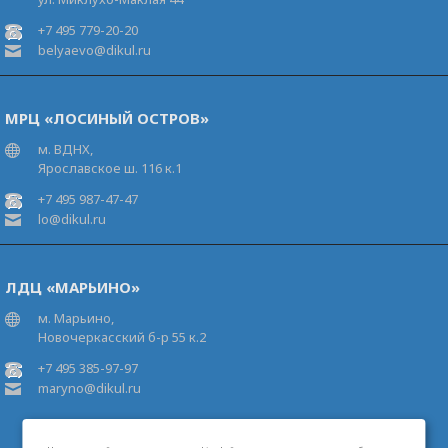
+7 495 779-20-20
belyaevo@dikul.ru
МРЦ «ЛОСИНЫЙ ОСТРОВ»
м. ВДНХ,
Ярославское ш. 116 к.1
+7 495 987-47-47
lo@dikul.ru
ЛДЦ «МАРЬИНО»
м. Марьино,
Новочеркасский б-р 55 к.2
+7 495 385-97-97
maryno@dikul.ru