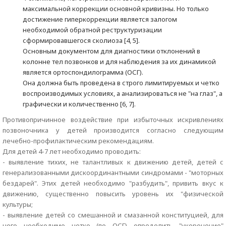
максимальной коррекции основной кривизны. Но только
достижение гиперкоррекции является залогом
необходимой обратной реструктуризации
сформировавшегося сколиоза [4, 5].
Основным документом для диагностики отклонений в
колонне тел позвонков и для наблюдения за их динамикой
является ортоспондилограмма (ОСГ).
Она должна быть проведена в строго лимитируемых и четко
воспроизводимых условиях, а анализироваться не "на глаз", а
графически и количественно [6, 7].
Противопричинное воздействие при избыточных искривлениях
позвоночника у детей производится согласно следующим
лечебно-профилактическим рекомендациям.
Для детей 4-7 лет необходимо проводить:
- выявление тихих, не талантливых к движению детей, детей с
генерализованными дискоординантными синдромами - "моторных
бездарей". Этих детей необходимо "разбудить", привить вкус к
движению, существенно повысить уровень их "физической
культуры;
- выявление детей со смешанной и смазанной конституцией, для
чего необходимо четко (по ОСГ) определить "укорочение"