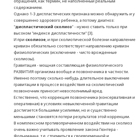
обращения, как термин, не наполненный реальным
содержанием.
Однако 1-3 диспластических признака можно обнаружить и у
совершенно здорового ребенка, а потому диагноз:
"
диспластический сколиоз
" - нужно ставить только при
высоком "индексе диспластичности" [3].
И при
сколиозе
, и при сколиотической болезни направление
кривизн обязательно соответствует направлению кривизн
физиологических (исключение - чисто врожденные
сколиозы).
Гравитация - мощная составляющая физиологического
РАЗВИТИЯ организма вообще и позвоночника в частности.
Именно поэтому сколько-нибудь длительное выключение
гравитации в процессе воздействия на сколиотический
позвоночник приносит невосполнимый вред.
Естественно, что коррекция позвоночника (консервативная и
оперативная) в условиях невыключенной гравитации
достигается большими усилиями, но и существенно
меньшими становятся потери результатов этой коррекции.
В комплексном противопричинном воздействии на сколиоз
очень важно учитывать проявление закона Гюнтера -
Фолькманна, т.е. стремиться к своевременной и