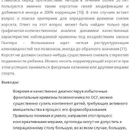
ставилась перед протезистами. Авторы в течение более 20 лет
пользуются именно таким корсетом своей модификации и
добиваются иногда и 200% коррекции [10]. В этих случаях встает
вопрос о поиске критериев для определения времени снятия
корсета. Ответ на этот вопрос может быть найден только при
графически-количественном анализе динамики качественных
характеристик наблюдаемой кривизны под воздействием закона
Гюнтера - Фолькманна идет четкая реструктуризация
клиновидностей тел позвонков, иногда до обратного значения [11].
Корсет не должен сколько-нибудь существенно снижать стереотип
подвижности ребенка. Можно носить корригирующий корсет и при
этом успешно заниматься фигурным катанием или другими видами
спорта.
Выводы
:
Вовремя и качественно диагностируя избыточные
фронтальные кривизны позвоночника по ОСГ, можно
существенно сузить контингент детей, требующих активного
вмешательства в процесс его формообразования.
Правильно понимая и умело, направляя этот процесс
консервативными мерами, ортопеды могут не допустить к
операционному столу большую, во всяком случае, большую,