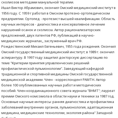
сколиозов методами мануальной терапии.
Ишал Виктор Абрамович, окончил Омский медицинский институт в
1956 году. С 1959 г работал в Омском протезно-ортопедическом
предприятии. Ортопед - протезист высшей квалификации. Область
научных интересов - диагностика и консервативное лечение
нарушений осанок и сколиоза. Автор рационализаторских
предложений, двух патентов РФ, публикаций в научно-
медицинских журналах,, заслуженный врач РФ.
Рождественский Михаил Евгеньевич, 1955 года рождения. Окончил
Омский государственный медицинский институт; в 1989 г. окончил
аспирантуру. В 1997 году защитил докторскую диссертацию по
теме "Критерии принятия управленческих решений
профилактической пульмонологии". Заведующий кафедрой
традиционной и спортивной медицины Омской государственной
медицинской академии. Член - корреспондент РАМТН. Автор
более 100 опубликованных научных работ и методических
пособий. Член координационного совета журнала "ВНМТ"; лауреат
премии Омского комсомола в области науки и техники за 1987 год.
Основные научные интересы: ранняя диагностика и профилактика
заболеваний внутренних органов, пульмонология, адаптационная
медицина, медицинские технологии, экология района" Западной