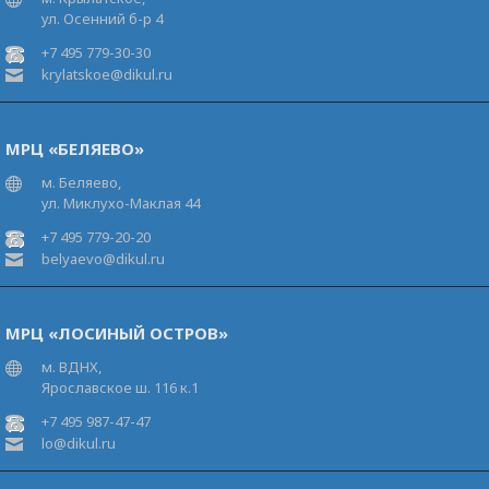
ул. Осенний б-р 4
+7 495 779-30-30
krylatskoe@dikul.ru
МРЦ «БЕЛЯЕВО»
м. Беляево,
ул. Миклухо-Маклая 44
+7 495 779-20-20
belyaevo@dikul.ru
МРЦ «ЛОСИНЫЙ ОСТРОВ»
м. ВДНХ,
Ярославское ш. 116 к.1
+7 495 987-47-47
lo@dikul.ru