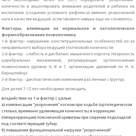
конечности и акцентировать внимание родителей и ребенка на
воспитание (создание условного рефлекса) именно укороченной
ноги в качестве ведущей, если такового навыка еще не сложилось.
Факторы, влияющие на нормальное и патологическое
формообразование позвоночника.
1-й фактор- нарушение конституциональных особенностей из-за
неправильного выбора ведущей (толчковой) конечности;
2-й фактор - слабость и дисбаланс мышечного корсета. Незрелость
церебральных механизмов, регулирующих ортоположение
позвоночника (уровни А, В и С организации движений по Н. А.
Бернштейну);
3-й Фактор - диспластические изменения раз личных структур.
Для детей 7-12 лет необходимо проводить:
воздействие на 1-и фактор с целью:
а) компенсации "укорочения" коском при ходьбе (ортопедическая
стелька, временно удлиняющая конечность) и коррекции
(гиперкоррекции) поясничной кривизны при сидении подкладкой
под соответствующий тубер;
б) повышения функциональной нагрузки "укороченной"