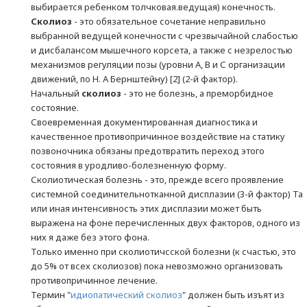
выбирается ребенком толчковая.ведущая) конечность.
Сколиоз
- это обязательное сочетание неправильно
выбранной ведущей конечности с чрезвычайной слабостью
и дисбалансом мышечного корсета, а также с незрелостью
механизмов регуляции позы (уровни А, В и С организации
движений, по Н. А Бернштейну) [2] (2-й фактор).
Начальный
сколиоз
- это не болезнь, а преморбидное
состояние.
Своевременная документированная диагностика и
качественное противопричинное воздействие на статику
позвоночника обязаны предотвратить переход этого
состояния в уродливо-болезненную форму.
Сколиотическая болезнь - это, прежде всего проявление
системной соединительнотканной дисплазии (3-й фактор) Та
или иная интенсивность этих дисплазии может быть
выражена на фоне перечисленных двух факторов, одного из
них я даже без этого фона.
Только именно при сколиотичсской болезни (к счастью, это
до 5% от всех сколиозов) пока невозможно организовать
противопричинное лечение.
Термин "
идиопатический сколиоз
" должен быть изъят из