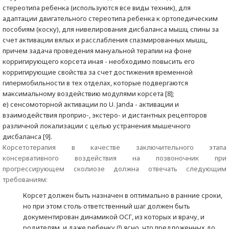
стереотипа ребенка (используются все виды техник), для
адаптации двигательного стереотипа ребенка к ортопедическим
пособиям (коску), для нивелирования дисбаланса мышц спины за
счет активации вялых и расслабления спазмированных мышц,
причем задача проведения мануальной терапии на фоне
корригирующего корсета иная - необходимо повысить его
корригирующие свойства за счет достижения временной
гипермобильности в тех отделах, которые подвергаются
максимальному воздействию модулями корсета [8];
е) сенсомоторной активации по U. Janda - активации и
взаимодействия проприо-, экстеро- и дистантных рецепторов
различной локализации с целью устранения мышечного
дисбаланса [9].
Корсетотерапия в качестве заключительного этапа
консервативного воздействия на позвоночник при
прогрессирующем сколиозе должна отвечать следующим
требованиям:
Корсет должен быть назначен в оптимально в ранние сроки,
но при этом столь ответственный шаг должен быть
документирован динамикой ОСГ, из которых и врачу, и
родителям, и даже ребенку (!) ясно, что предложенных до