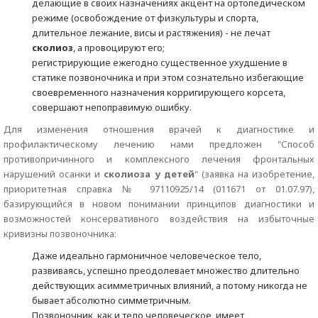
делающие в своих назначениях акцент на ортопедическом
режиме (освобождение от физкультуры и спорта,
длительное лежание, висы и растяжения) - не лечат
сколиоз
, а провоцируют его;
регистрирующие ежегодно существенное ухудшение в
статике позвоночника и при этом сознательно избегающие
своевременного назначения корригирующего корсета,
совершают непоправимую ошибку.
Для изменения отношения врачей к диагностике и
профилактическому лечению нами предложен "Способ
противопричинного и комплексного лечения фронтальных
нарушений осанки и
сколиоза у детей
" (заявка на изобретение,
приоритетная справка № 97110925/14 (011671 от 01.07.97),
базирующийся в новом понимании принципов диагностики и
возможностей консервативного воздействия на избыточные
кривизны позвоночника:
Даже идеально гармоничное человеческое тело,
развиваясь, успешно преодолевает множество длительно
действующих асимметричных влияний, а потому никогда не
бывает абсолютно симметричным.
Позвоночник, как и тело человеческое, имеет