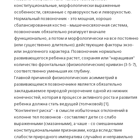
конституциональные, морфологически выраженные
особенности, связанные с праворукостью и леворукостью.
Нормальный позвоночник - это мощная, хорошо
сбалансированная костно - мышечносвязочная система,
позвоночник обязательно реагирует вначале
функционально, а потом и морфологически на все постоянно
(или существенно длительно) действующие факторы экзо-
или эндогенного характера. Позвоночник нормально
развивающегося ребенка растет, сохраняя или "наращивая"
количество фронтальных (физиологических) кривизн (3-5-7),
соответственно уменьшая их глубину.
Главной причиной физиологических асимметрий в
развивающемся позвоночнике является обязательно
закладываемое природой укорочение одной из нижних
конечностей, которая в процессе активного роста и развития
ребенка должна стать ведущей (толчковой) [1].
"Контингент риска" - в смысле избыточных отклонений в
колонне тел позвонков - составляют дети со слабо
выраженными (смазанными), а чаше - со смешанными
конституциональными признаками, когда вследствие
слабости природного императива случайно и неправильно