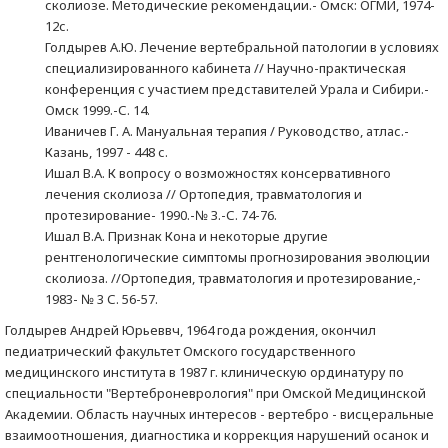
сколиозе. Методические рекомендации.- Омск: ОГМИ, 1974-
12с.
Голдырев А.Ю. Лечение вертебральной патологии в условиях
специализированного кабинета // Научно-практическая
конференция с участием представителей Урала и Сибири.-
Омск 1999.-С. 14.
Иваничев Г. А. Мануальная терапия / Руководство, атлас.-
Казань, 1997 - 448 с.
Ишал В.А. К вопросу о возможностях консервативного
лечения сколиоза // Ортопедия, травматология и
протезирование- 1990.-№ З.-С. 74-76.
Ишал В.А. Признак Кона и некоторые другие
рентгенологические симптомы прогнозирования эволюции
сколиоза. //Ортопедия, травматология и протезирование,-
1983- № 3 С. 56-57.
Голдырев Андрей Юрьеввч, 1964 года рождения, окончил
педиатрический факультет Омского государственного
медицинского института в 1987 г. клиническую ординатуру по
специальности "Вертеброневрология" при Омской Медицинской
Академии. Область научных интересов - вертебро - висцеральные
взаимоотношения, диагностика и коррекция нарушений осанок и