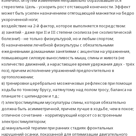
конечности путем изменения неправильно образовавшегося
стереотипа. Цель - ускорить рост отстающей конечности. Эффект
может быть усилен назначением отягощающей манжетки на бедро
укороченной ноги;
воздействие на 2-й фактор, которое выполняется посредством:
а) занятий - даже при II и III степени сколиоза (не сколиотической
болезни!) - не только физкультурой, но и любым спортом;
б) назначением лечебной физкультуры с обязательными
ежедневными домашними занятиями с акцентом на упражнения,
повышающие силовую выносливость мышц спины и живота (не
количество движений, а нарастающее время удержания двух - трёх
поз), причем исполнение упражнений предпочтительно в
ортоположении;
в) тренировки церебрально мозжечковых рефлексов при помощи
ходьбы по тонкому брусу, натянутому над полом тросу, баланса на
планшете с цилиндром и т.д.;
г) электростимуляции мускулатуры спины, которая обязательно
должна быть асимметричной, причем лучше в ходьбе, чем в покое;
отличное сочетание - корригирующий корсет со встроенным
электростимулятором;
д) мануальной терапии при ранних стадиях фронтальных
нарушений осанки, показанной для оптимизации двигательного