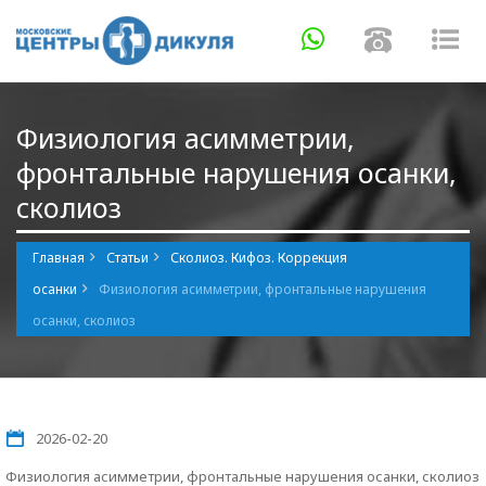
Навигация
Навигаци
Нав
Физиология асимметрии,
фронтальные нарушения осанки,
сколиоз
Главная
Статьи
Сколиоз. Кифоз. Коррекция
осанки
Физиология асимметрии, фронтальные нарушения
осанки, сколиоз
2026-02-20
Физиология асимметрии, фронтальные нарушения осанки, сколиоз