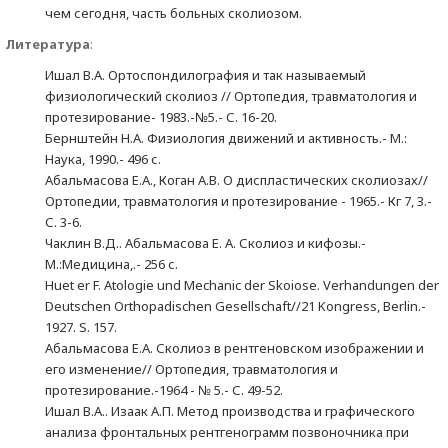
чем сегодня, часть больных сколиозом.
Литература
:
Ишал В.А. Ортоспондилография и так называемый
физиологический сколиоз // Ортопедия, травматология и
протезирование- 1983.-№5.- С. 16-20.
Бернштейн Н.А. Физиология движений и активность.- М.:
Наука, 1990.- 496 с.
Абальмасова Е.А., Коган А.В. О диспластических сколиозах//
Ортопедии, травматология и протезирование - 1965.- Кг 7, З.-
С. 3-6.
Чаклин В.Д.. Абальмасова Е. А. Сколиоз и кифозы.-
М.:Медицина,.- 256 с.
Huet er F. Atologie und Mechanic der Skoiose. Verhandungen der
Deutschen Orthopadischen Gesellschaft//21 Kongress, Berlin.-
1927. S. 157.
Абальмасова Е.А. Сколиоз в рентгеновском изображении и
его изменение// Ортопедия, травматология и
протезирование.-1964 - № 5.- С. 49-52.
Ишал В.А.. Изаак А.П. Метод производства и графического
анализа фронтальных рентгенограмм позвоночника при