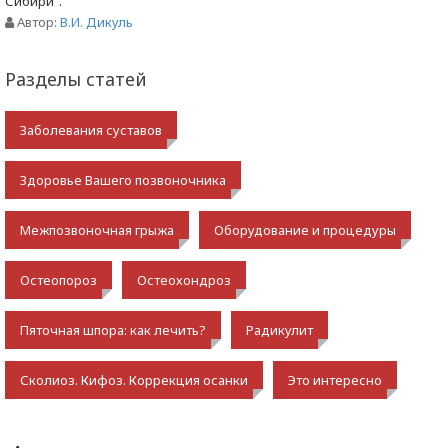
Сибири".
Автор:
В.И. Дикуль
Разделы статей
Заболевания суставов
Здоровье Вашего позвоночника
Межпозвоночная грыжа
Оборудование и процедуры
Остеопороз
Остеохондроз
Пяточная шпора: как лечить?
Радикулит
Сколиоз. Кифоз. Коррекция осанки
Это интересно